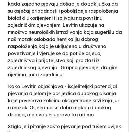
kada zajedno pjevaju došao je do zaključka da
su osjećaj pripadnosti i poboljšanje raspoloženja
biološki ukorijenjeni i isplivaju na površinu
zajedničkim pjevanjem. Levitin ukazuje na
mnoštvo neuroloških istraživanja koja sugerišu da
naš mozak oslobađa hemikaliju dobrog
raspoloženja koja je uključena u društveno
povezivanje i vjeruje se da potiče osjećaj
zajedništva i prijateljstva koji proizlazi iz
zajedničkog pjevanja
. Grupno pjevanje, drugim
riječima, jača zajednicu.
Kako Levitin objašnjava -
iscjeliteljski potencijal
pjevanja dijelom je posljedica dubokog disanja
koje povećava količinu oksigenirane krvi koja juri
u mozak. Osjećamo se dobro nakon dubokog
disanja, a pjevajući upravo to radimo
Stiglo je i pitanje
zašto pjevanje pod tušem uvijek