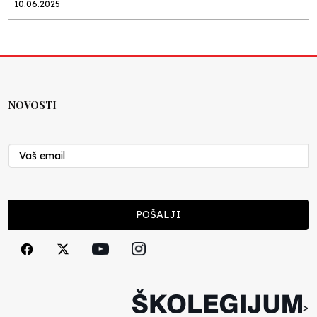
10.06.2025
Kraj školske godine, fotofiniš
Anes Osmić
04.06.2025
NOVOSTI
Reformar’s Coming
Nenad Veličković
29.10.2024
Cuke i djeca
POŠALJI
Školegijum redakcija
06.12.2023
Francuski i može i ne može, ali turski može
svakako
>