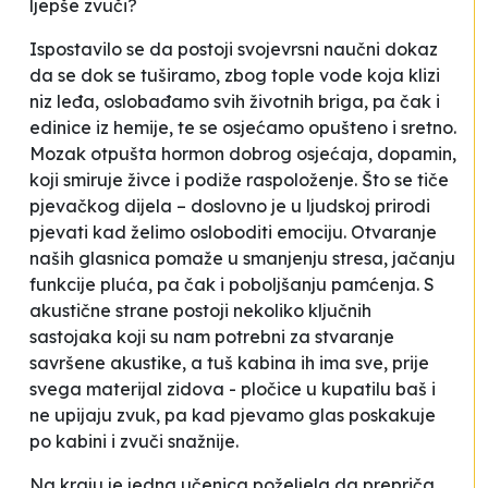
ljepše zvuči
?
Ispostavilo se da postoji svojevrsni naučni dokaz
da se dok se tuširamo, zbog tople vode koja klizi
niz leđa, oslobađamo svih životnih briga, pa čak i
edinice iz hemije, te se osjećamo opušteno i sretno.
Mozak otpušta hormon dobrog osjećaja, dopamin,
koji smiruje živce i podiže raspoloženje. Što se tiče
pjevačkog dijela – doslovno je u ljudskoj prirodi
pjevati kad želimo osloboditi emociju. Otvaranje
naših glasnica pomaže u smanjenju stresa, jačanju
funkcije pluća, pa čak i poboljšanju pamćenja. S
akustične strane postoji nekoliko ključnih
sastojaka
koji su nam potrebni za stvaranje
savršene akustike, a tuš kabina ih ima sve, prije
svega materijal zidova - pločice u kupatilu baš i
ne upijaju zvuk, pa kad pjevamo glas
poskakuje
po kabini i zvuči snažnije.
Na kraju je jedna učenica poželjela da prepriča