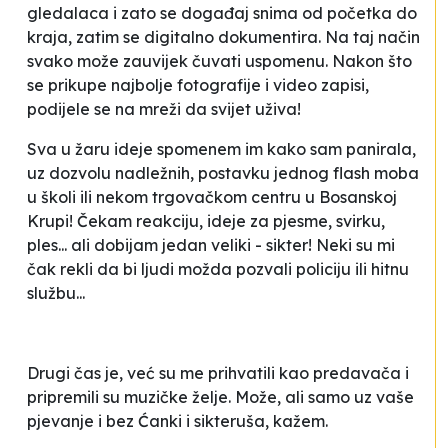
gledalaca i zato se događaj snima od početka do
kraja, zatim se digitalno dokumentira. Na taj način
svako može zauvijek čuvati uspomenu. Nakon što
se prikupe najbolje fotografije i video zapisi,
podijele se na mreži da svijet uživa!
Sva u žaru ideje spomenem im kako sam panirala,
uz dozvolu nadležnih, postavku jednog flash moba
u školi ili nekom trgovačkom centru u Bosanskoj
Krupi! Čekam reakciju, ideje za pjesme, svirku,
ples... ali dobijam jedan veliki - sikter! Neki su mi
čak rekli da bi ljudi možda pozvali policiju ili hitnu
službu...
Drugi čas je, već su me prihvatili kao predavača i
pripremili su muzičke želje. Može, ali samo uz vaše
pjevanje i bez
Ćanki i sikteruša
, kažem.