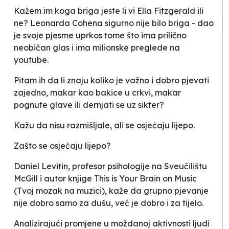
Kažem im
koga briga jeste li vi Ella Fitzgerald ili
ne? Leonarda Cohena sigurno nije bilo briga - dao
je svoje pjesme uprkos tome što ima prilično
neobičan glas i ima milionske preglede na
youtube.
Pitam ih da li znaju koliko je važno i dobro pjevati
zajedno, makar kao bakice u crkvi, makar
pognute glave ili dernjati se uz
sikter
?
Kažu da
nisu razmišljale, ali se osjećaju lijepo
.
Zašto se osjećaju lijepo?
Daniel Levitin, profesor psihologije na Sveučilištu
McGill i autor knjige
This is Your Brain on Music
(Tvoj mozak na muzici)
, kaže da
grupno pjevanje
nije dobro samo za dušu, već je dobro i za tijelo
.
Analizirajući promjene u moždanoj aktivnosti ljudi