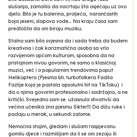
slušanja, zamolila da nacrtaju šta osjećaju uz ovo
djelo. Bilo je tu balerina, proljeća, narančastih
boja jeseni, slapova vode… Na kraju časa sam
predložila da oni biraju muziku.
Stalno sam bila svjesna da i sada treba da budem
kreativna i čak karizmatična osoba sa vrlo
razvijenom općom kulturom, sposobna da na
pristojnom nivou govorim, ne samo o klasičnoj
muzici, već i o popularnim trendovima poput
Helikoptera
(
Pjesma bh. turbofolkera Fadila
Fazlije koja je postala apsolutni hit na TikToku)
i
da o njima govorim profesionalno i sadržajno, a ne
kritički. Svejedno sam se užasnula shvativši da
većina učenika zna pjesmu
Sikter
!!! Da dižu ruke i
padaju u
merak
, u sekundi
zalome.
Nemoćna stojim, gledam i slušam raspjevanu
gomilu djece i razmišljam da li se oni zezaju ili