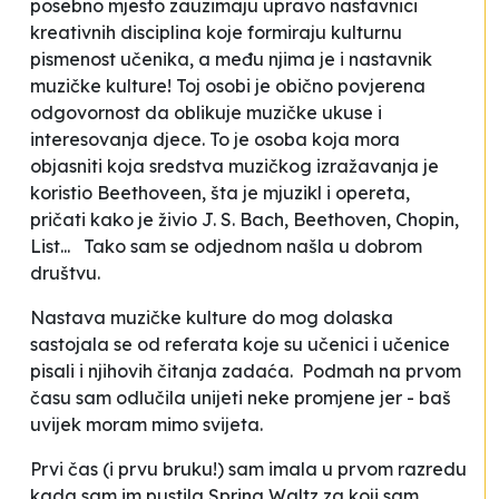
posebno mjesto zauzimaju upravo nastavnici
kreativnih disciplina koje formiraju kulturnu
pismenost učenika, a među njima je i nastavnik
muzičke kulture! Toj osobi je obično povjerena
odgovornost da oblikuje muzičke ukuse i
interesovanja djece. To je osoba koja mora
objasniti koja sredstva muzičkog izražavanja je
koristio Beethoveen, šta je mjuzikl i opereta,
pričati kako je živio J. S. Bach, Beethoven, Chopin,
List... Tako sam se odjednom našla u
dobrom
društvu
.
Nastava muzičke kulture do mog dolaska
sastojala se od referata koje su učenici i učenice
pisali i njihovih čitanja zadaća. Podmah na prvom
času sam odlučila unijeti neke promjene jer - baš
uvijek moram
mimo svijeta
.
Prvi čas (i prvu bruku!) sam imala u prvom razredu
kada sam im pustila
Spring Waltz
za koji sam