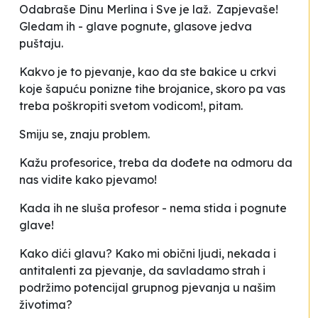
Odabraše Dinu Merlina i
Sve je laž
. Zapjevaše!
Gledam ih - glave pognute, glasove jedva
puštaju.
Kakvo je to pjevanje, kao da ste bakice u crkvi
koje šapuću ponizne tihe brojanice, skoro pa vas
treba poškropiti svetom vodicom!
, pitam.
Smiju se, znaju problem.
Kažu
profesorice, treba da dođete na odmoru da
nas vidite kako pjevamo
!
Kada ih ne sluša profesor - nema stida i pognute
glave!
Kako dići glavu? Kako mi obični ljudi, nekada i
antitalenti za pjevanje, da savladamo strah i
podržimo potencijal grupnog pjevanja u našim
životima?