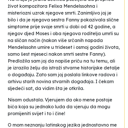
život kompozitora Felixa Mendelssohna i
misteriozni uzrok njegove smrti. Zanimljivo joj je
bilo i da je njegova sestra Fanny pokazivala slične
simptome prije svoje smrti u dobi od 42 godine, a
njegov djed Moses i oba njegova roditelja umrli su
na sličan način (nakon više srčanih napada
Mendelssohn umire u trideset i osmoj godini života,
samo šest mjeseci nakon smrti sestre Fanny).
Predložila sam joj da napiše priču na tu temu, ali
je izrazila želju da istraži stvarne historijske detalje
o događaju. Zato sam joj poslala linkove radova i
arhivu starih novina stvarnih događaja. I čekam
sljedeći sat, da vidim šta je otkrila.
Nisam odustala. Vjerujem da oko mene postoje
bića koja su jednako luda da vjeruju da mogu
promijeniti svijet i to i čine!
O mom neznanju latinskog jezika jednostavno me