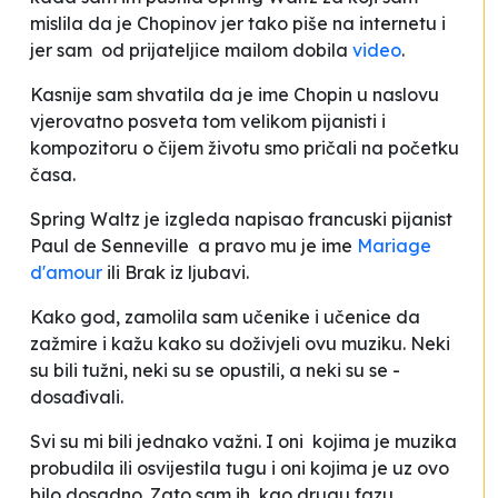
mislila da je Chopinov jer tako piše na internetu i
jer sam od prijateljice mailom dobila
video
.
Kasnije sam shvatila da je ime
Chopin
u naslovu
vjerovatno posveta tom velikom pijanisti i
kompozitoru o čijem životu smo pričali na početku
časa.
Spring Waltz
je izgleda napisao francuski pijanist
Paul de Senneville a pravo mu je ime
Mariage
d'amour
ili Brak iz ljubavi.
Kako god, zamolila sam učenike i učenice da
zažmire i kažu kako su doživjeli ovu muziku. Neki
su bili tužni, neki su se opustili, a neki su se -
dosađivali.
Svi su mi bili jednako važni. I oni kojima je muzika
probudila ili osvijestila tugu i oni kojima je uz ovo
bilo dosadno. Zato sam ih, kao drugu fazu