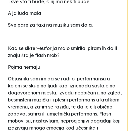
I sve što ti bude, s' njima nek ti bude
A ja luda mala
Sve pare za taxi na muziku sam dala
.
Kad se
sikter-euforija
malo smirila, pitam ih da li
znaju šta je
flash mob?
Pojma nemaju.
Objasnila sam im da se radi o performansu u
kojem se skupina ljudi kao iznenada sastaje na
dogovorenom mjestu, izvedu neobičan i, naizgled,
besmisleni muzički ili plesni performans u kratkom
vremenu, a zatim se raziđu, te da je cilj obično
zabava, satira ili umjetnički performans. Flash
mobovi su, nastavljam, neprocjenjivi događaji koji
izazivaju mnogo emocija kod učesnika i