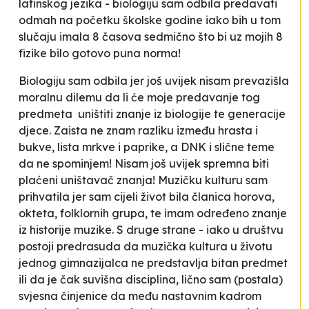
latinskog jezika - biologiju sam odbila predavati
odmah na početku školske godine iako bih u tom
slučaju imala 8 časova sedmično što bi uz mojih 8
fizike bilo gotovo puna norma!
Biologiju sam odbila jer još uvijek nisam prevazišla
moralnu dilemu da li će moje predavanje tog
predmeta uništiti znanje iz biologije te generacije
djece. Zaista ne znam razliku između hrasta i
bukve, lista mrkve i paprike, a DNK i slične teme
da ne spominjem! Nisam još uvijek spremna biti
plaćeni uništavač znanja! Muzičku kulturu sam
prihvatila jer sam cijeli život bila članica horova,
okteta, folklornih grupa, te imam određeno znanje
iz historije muzike. S druge strane - iako u društvu
postoji predrasuda da muzička kultura u životu
jednog gimnazijalca ne predstavlja bitan predmet
ili da je čak suvišna disciplina, lično sam (postala)
svjesna činjenice da među nastavnim kadrom