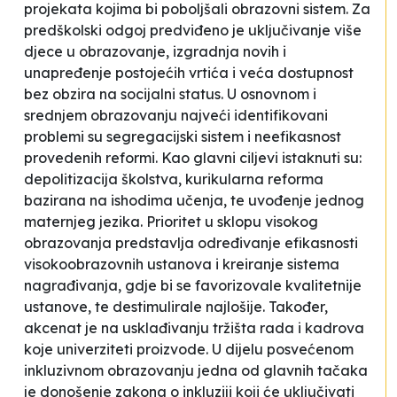
projekata kojima bi poboljšali obrazovni sistem. Za
predškolski odgoj predviđeno je uključivanje više
djece u obrazovanje, izgradnja novih i
unapređenje postojećih vrtića i veća dostupnost
bez obzira na socijalni status. U osnovnom i
srednjem obrazovanju najveći identifikovani
problemi su segregacijski sistem i neefikasnost
provedenih reformi. Kao glavni ciljevi istaknuti su:
depolitizacija školstva, kurikularna reforma
bazirana na ishodima učenja, te uvođenje jednog
maternjeg jezika. Prioritet u sklopu visokog
obrazovanja predstavlja određivanje efikasnosti
visokoobrazovnih ustanova i kreiranje sistema
nagrađivanja, gdje bi se favorizovale kvalitetnije
ustanove, te destimulirale najlošije. Također,
akcenat je na usklađivanju tržišta rada i kadrova
koje univerziteti proizvode. U dijelu posvećenom
inkluzivnom obrazovanju jedna od glavnih tačaka
je donošenje zakona o inkluziji koji će uključivati