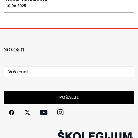
10.06.2025
Kraj školske godine, fotofiniš
Anes Osmić
04.06.2025
NOVOSTI
Reformar’s Coming
Nenad Veličković
29.10.2024
Cuke i djeca
POŠALJI
Školegijum redakcija
06.12.2023
Francuski i može i ne može, ali turski može
svakako
>