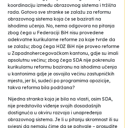
koordinaciju između obrazovnog sistema i tržišta
rada. Gotovo sve stranke se zalažu za reformu
obrazovnog sistema koja će se bazirati na
ishodima učenja. No, nema odgovora na pitanja
zbog čega u Federaciji BiH nisu provedene
adekvatne kurikularne reforme za koje tvrde da
se zalažu; zbog čega HDZ BiH nije proveo reforme
u Zapadnohercegovačkom kantonu, gdje su imali
apsolutnu većinu; zbog čega SDA nije pokrenula
kurikularnu reformu baziranu na ishodima učenja
u kantonima gdje je osvojila većinu zastupničkih
mjesta, jer bi, sudeći po programima opozicije,
takva reforma bila podržana?
Nijedna stranka koja je bila na vlasti, osim SDA,
nije predstavila viđenje svojih dosadašnjih
dostignuća u okviru razvoja i unapređenja
obrazovnog sistema. Je li u pitanju skromnost ili su
svjesni da nemaju čime da se pohvale – prosudite