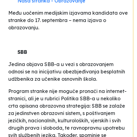
Naša stranka - Obrazovanje
Među uočenim medijskim izjavama kandidata ove
stranke do 17. septembra – nema izjava o
obrazovanju.
SBB
Jedina objava SBB-a u vezi s obrazovanjem
odnosi se na inicijativu obezbjeđivanja besplatnih
udžbenika za učenike osnovnih škola.
Program stranke nije moguće pronaći na internet-
stranici, ali je u rubrici
Politika SBB-a
u nekoliko
crta opisana obrazovna strategija: SBB se zalaže
za jedinstven obrazovni sistem, s poštivanjem
jezičkih, nacionalnih, kulturoloških, vjerskih i svih
drugih prava i sloboda,
te ravnopravnu upotrebu
svih službenih jezika. Također, spominje se