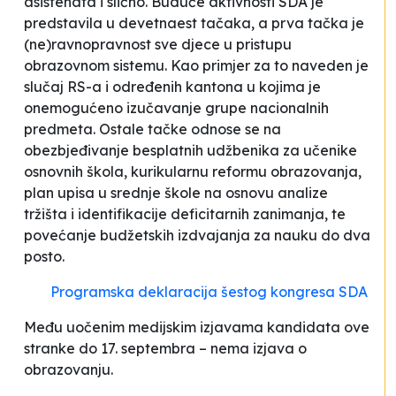
asistenata i slično. Buduće aktivnosti SDA je
predstavila u devetnaest tačaka, a prva tačka je
(ne)ravnopravnost sve djece u pristupu
obrazovnom sistemu. Kao primjer za to naveden je
slučaj RS-a i određenih kantona u kojima je
onemogućeno izučavanje grupe nacionalnih
predmeta. Ostale tačke odnose se na
obezbjeđivanje besplatnih udžbenika za učenike
osnovnih škola, kurikularnu reformu obrazovanja,
plan upisa u srednje škole na osnovu analize
tržišta i identifikacije deficitarnih zanimanja, te
povećanje budžetskih izdvajanja za nauku do dva
posto.
Programska deklaracija šestog kongresa SDA
Među uočenim medijskim izjavama kandidata ove
stranke do 17. septembra – nema izjava o
obrazovanju.