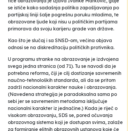
tiče obrazovanja je izjava Ivanke Marković, gdje
se ističe kako sadašnja politika zapošljavanja po
partijskoj liniji šalje pogrešnu poruku mladima, te
obrazovane ljude koji nisu u političkim partijama
primorava da svoju karijeru grade van države.
Kao što je slučaj i sa SNSD-om, većina objava
odnosi se na diskreditaciju političkih protivnika.
U programu stranke na obrazovanje je izdvojena
svega jedna stranica (od 71). Tu se navodi da je
potrebna reforma, čiji je cilj dostizanje savremenih
naučno-tehnoloških standarda, ali da se pritom
zadrži nacionalni karakter nauke i obrazovanja.
(Navedena strategija je paradoksalna sama po
sebi jer se savremenim metodama isključuje
nacionalni karakter iz jednačine.) Kada je riječ o
visokom obrazovanju, SDS se, pored
očuvanja
obrazovnog sistema koji je dostupan svima
, zalaže
za formiranje elitnih obrazovnih ustanova koje će