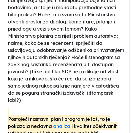
namjeravaju spriječiti manipulaciju ocjenama i
bodovima, a što je u mandatu prethodne vlasti
bila praksa? Hoće li na svom sajtu Ministarstvo
otvoriti prostor za dijalog, komentare, pitanja i
prijedloge u vezi s ovom temom? Kako
Ministarstvo planira da riješi problem autorstva;
naime, kako će se recenzenti spriječiti da
uslovljavaju odobravanje odžbenika prihvatanjem
njihovih autorskih rješenja? Hoće li stenogram sa
završnog sastanka recenzenata biti dostupan
javnosti? (Ili se politika SDP ne razlikuje od vlasti
koju je kritikovao; što će reći da se iza izbora
samo jednog rukopisa krije namjera vlastodršca
da se pogura stranački izdavački i štamparski
lobi?)
Postojeći nastavni plan i program je loš, to je
pokazala nedavna
analiza
i kvalitet očekivanih