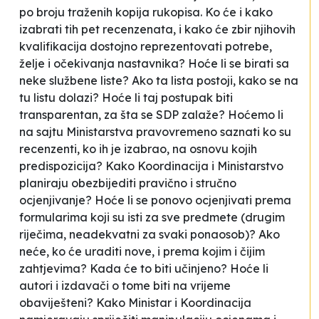
po broju traženih kopija rukopisa. Ko će i kako
izabrati tih pet recenzenata, i kako će zbir njihovih
kvalifikacija dostojno reprezentovati potrebe,
želje i očekivanja nastavnika? Hoće li se birati sa
neke službene liste? Ako ta lista postoji, kako se na
tu listu dolazi? Hoće li taj postupak biti
transparentan, za šta se SDP zalaže? Hoćemo li
na sajtu Ministarstva pravovremeno saznati ko su
recenzenti, ko ih je izabrao, na osnovu kojih
predispozicija? Kako Koordinacija i Ministarstvo
planiraju obezbijediti pravično i stručno
ocjenjivanje? Hoće li se ponovo ocjenjivati prema
formularima koji su isti za sve predmete (drugim
riječima, neadekvatni za svaki ponaosob)? Ako
neće, ko će uraditi nove, i prema kojim i čijim
zahtjevima? Kada će to biti učinjeno? Hoće li
autori i izdavači o tome biti na vrijeme
obaviješteni? Kako Ministar i Koordinacija