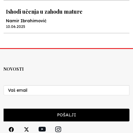
Ishodi učenja u zahodu mature
Namir Ibrahimović
10.06.2025
Kraj školske godine, fotofiniš
Anes Osmić
04.06.2025
NOVOSTI
Reformar’s Coming
Nenad Veličković
29.10.2024
Cuke i djeca
POŠALJI
Školegijum redakcija
06.12.2023