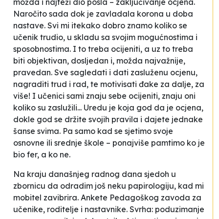
možda i najteži dio posla – zaključivanje ocjena.
Naročito sada dok je zavladala korona u doba
nastave. Svi mi itekako dobro znamo koliko se
učenik trudio, u skladu sa svojim mogućnostima i
sposobnostima. I to treba ocijeniti, a uz to treba
biti objektivan, dosljedan i, možda najvažnije,
pravedan. Sve sagledati i dati zasluženu ocjenu,
nagraditi trud i rad, te motivisati đake za dalje, za
više! I učenici sami znaju sebe ocijeniti, znaju oni
koliko su zaslužili... Uredu je koja god da je ocjena,
dokle god se držite svojih pravila i dajete jednake
šanse svima. Pa samo kad se sjetimo svoje
osnovne ili srednje škole – ponajviše pamtimo ko je
bio fer, a ko ne.
Na kraju današnjeg radnog dana sjedoh u
zbornicu da odradim još neku papirologiju, kad mi
mobitel zavibrira. Ankete Pedagoškog zavoda za
učenike, roditelje i nastavnike. Svrha: poduzimanje