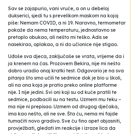
Sav se zajapurio, vani vruće, a on u debeloj
dukserici, sjedi tu s prevelikom maskom na kojoj
piše:
Nemam COVID, a ni 19
. Naravno, termometar
pokaže da nema temperaturu, jednostavno se
pretoplo obukao, ali nešto mi teško. Adis se
nasekirao, oplakao, a ni do učionice nije stigao.
Uđoše sva djeca, zaključaše se vrata, vrijeme da i
ja krenem na čas. Prozovem Bekira, nije mi nešto
dobro uradio onaj kratki test. Odgovorio je na sva
pitanja što smo učili te sedmice dok je bio u školi,
ali na ona koja je pratio preko online platforme
nije. I nije jedini. Svi oni koji su od kuće pratili te
sedmice, podbacili su na testu. Uzmem mu teku –
ma nije ni prepisao. Uzmem od drugog dječaka,
ima kao nešto, ali ne sve. Šta ću, nema mi fajde
tumačiti novo gradivo. Sve ću fino opet objasniti,
provježbati, gledati im reakcije i izraze lica da