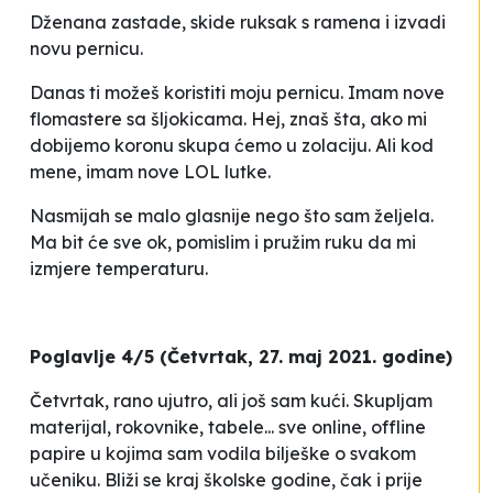
Dženana zastade, skide ruksak s ramena i izvadi
novu pernicu.
Danas ti možeš koristiti moju pernicu. Imam nove
flomastere sa šljokicama. Hej, znaš šta, ako mi
dobijemo koronu skupa ćemo u
zolaciju
. Ali kod
mene, imam nove LOL lutke
.
Nasmijah se malo glasnije nego što sam željela.
Ma bit će sve ok, pomislim i pružim ruku da mi
izmjere temperaturu.
Poglavlje 4/5 (Četvrtak, 27. maj 2021. godine)
Četvrtak, rano ujutro, ali još sam kući. Skupljam
materijal, rokovnike, tabele... sve online, offline
papire u kojima sam vodila bilješke o svakom
učeniku. Bliži se kraj školske godine, čak i prije