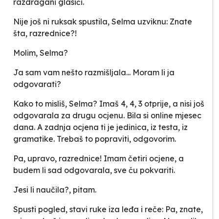
razdragani glasići.
Nije još ni ruksak spustila, Selma uzviknu:
Znate
šta, razrednice?!
Molim, Selma?
Ja sam vam nešto razmišljala... Moram li ja
odgovarati?
Kako to misliš, Selma? Imaš 4, 4, 3 otprije, a nisi još
odgovarala za drugu ocjenu. Bila si online mjesec
dana. A zadnja ocjena ti je jedinica, iz testa, iz
gramatike. Trebaš to popraviti
, odgovorim.
Pa, upravo, razrednice! Imam četiri ocjene, a
budem li sad odgovarala, sve ću pokvariti.
Jesi li naučila?
, pitam.
Spusti pogled, stavi ruke iza leđa i reče:
Pa, znate,