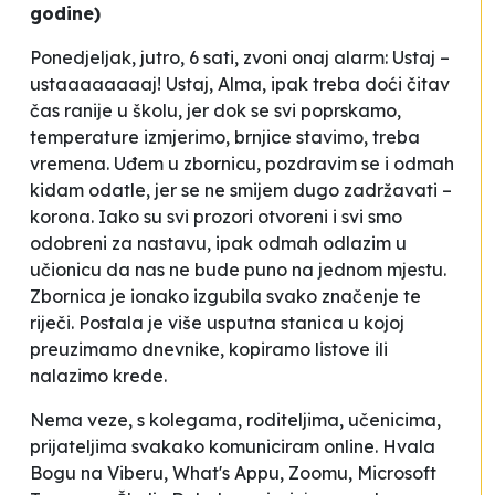
godine)
Ponedjeljak, jutro, 6 sati, zvoni onaj alarm:
Ustaj –
ustaaaaaaaaj!
Ustaj, Alma, ipak treba doći čitav
čas ranije u školu, jer dok se svi
poprskamo
,
temperature izmjerimo,
brnjice
stavimo, treba
vremena. Uđem u zbornicu, pozdravim se i odmah
kidam
odatle, jer se ne smijem dugo zadržavati –
korona. Iako su svi prozori otvoreni i svi smo
odobreni
za nastavu, ipak odmah odlazim u
učionicu da nas ne bude puno na jednom mjestu.
Zbornica je ionako izgubila svako značenje te
riječi. Postala je više usputna stanica u kojoj
preuzimamo dnevnike, kopiramo listove ili
nalazimo krede.
Nema veze, s kolegama, roditeljima, učenicima,
prijateljima svakako komuniciram
online
. Hvala
Bogu na Viberu, What's Appu, Zoomu, Microsoft