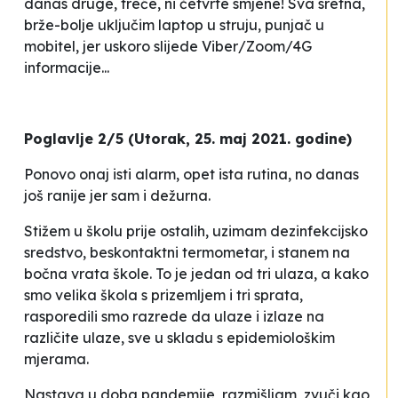
danas druge, treće, ni četvrte smjene! Sva sretna,
brže-bolje uključim laptop u struju, punjač u
mobitel, jer uskoro slijede Viber/Zoom/4G
informacije...
Poglavlje 2/5 (Utorak, 25. maj 2021. godine)
Ponovo onaj isti alarm, opet ista rutina, no danas
još ranije jer sam i dežurna.
Stižem u školu prije ostalih, uzimam dezinfekcijsko
sredstvo, beskontaktni termometar, i stanem na
bočna vrata škole. To je jedan od tri ulaza, a kako
smo velika škola s prizemljem i tri sprata,
rasporedili smo razrede da ulaze i izlaze na
različite ulaze, sve u skladu s epidemiološkim
mjerama.
Nastava u doba pandemije
, razmišljam, zvuči kao