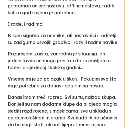
pripremati online nastavu, offline nastavu, raditi
koliko god smjena je potrebno.
I rade, i radimo!
Nisam sigurna za učenike, ali nastavnici i roditelji
su zasigurno usvojili gradivo i razvili radne navike.
Razumijem, zaista, vanredna je situacija, ali
jednostavno ne mogu prestati da razmišljam o
tome i o sljedećoj školskoj godini...
Vrijeme mi je za polazak u školu. Pokupim sve što
mi je potrebno za danas i odjurim na posao.
Danas imam treći razred. Svi su tu, najzad skupa.
Donijeli su nam dodatne klupe da bi djeca mogla
sjediti razdvojeno, s maskicama, sve u skladu s
epidemiološkom mjerama. Svukuda ih po učionici
da bi mogli stati, ali baš lijepo. I meni i njima.