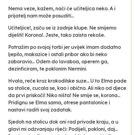
Nema veze
, kažem,
naći će učiteljica neko. A i
prijatelj nam može posuditi
...
Učiteljice!
, začu se iz zadnje klupe.
Ne smijemo
dijeliti! Korona!
. Jeste, tako zaista rekoše.
Potražim po svojoj torbi jer uvijek imam dodatno
ljepilo, makazice i ostali pribor ako bi neko
zaboravio... Odem do lavaboa, operem ga,
dezinficiram, te poklonim Nermini.
Hvala
, reče kroz krokodilske suze... U to Elma pade
sa stolice,
cucala se
, kao i obično. Ali niko od djece
da prvi priskoči! Niko ništa! Ne smije se, korona...
Pridignu se Elma sama, otrese pantalonice i
nastavi raditi svoj zadatak.
Sjedoh na stolicu dok oni rad privode kraju, a u
glavi mi odzvanjaju riječi: Podijeli, pokloni, daj...