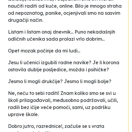
naučiti raditi od kuće, online. Bilo je mnogo straha
od nepoznatog, panike, ocjenjivali smo na sasvim
drugačiji način.
Listam i listam onaj dnevnik... Puno nekadašnjih
odličnih učenika sada prolazi vrlo dobrim...
Opet mozak počinje da mi ludi...
Jesu li učenici izgubili radne navike? Je li korona
ostavila dublje posljedice, možda i psihičke?
Jesmo li mogli drukčije? Jesmo li mogli bolje?
Ne, neću to sebi raditi! Znam koliko smo se svi u
školi prilagođavali, međusobno podržavali, učili,
radili bez ičije veće pomoći, sami, uz podršku
uprave škole.
Dobro jutro, razrednice!
, začuše se s vrata