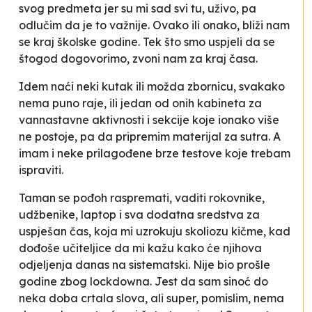
svog predmeta jer su mi sad svi tu, uživo, pa
odlučim da je to važnije. Ovako ili onako, bliži nam
se kraj školske godine. Tek što smo uspjeli da se
štogod dogovorimo, zvoni nam za kraj časa.
Idem naći neki kutak ili možda zbornicu, svakako
nema puno raje, ili jedan od onih kabineta za
vannastavne aktivnosti i sekcije koje ionako više
ne postoje, pa da pripremim materijal za sutra. A
imam i neke prilagođene brze testove koje trebam
ispraviti.
Taman se pođoh raspremati, vaditi rokovnike,
udžbenike, laptop i sva dodatna sredstva za
uspješan čas, koja mi uzrokuju skoliozu kičme, kad
dođoše učiteljice da mi kažu kako će njihova
odjeljenja danas na sistematski. Nije bio prošle
godine zbog lockdowna. Jest da sam sinoć do
neka doba crtala slova, ali super, pomislim, nema