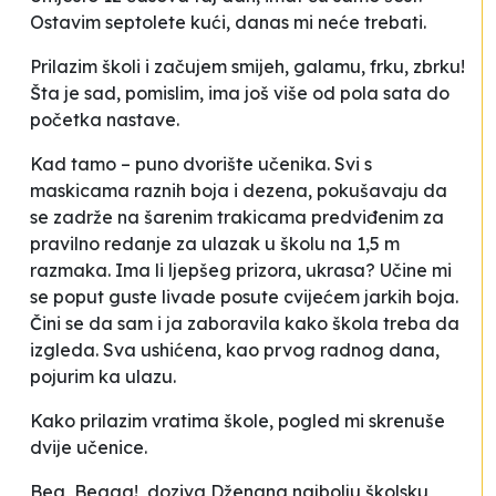
Ostavim
septolete
kući, danas mi neće trebati.
Prilazim školi i začujem smijeh, galamu, frku, zbrku!
Šta je sad
, pomislim, ima još više od pola sata do
početka nastave.
Kad tamo – puno dvorište učenika. Svi s
maskicama raznih boja i dezena, pokušavaju da
se zadrže na šarenim trakicama predviđenim za
pravilno redanje za ulazak u školu na 1,5 m
razmaka. Ima li ljepšeg prizora, ukrasa? Učine mi
se poput guste livade posute cvijećem jarkih boja.
Čini se da sam i ja zaboravila kako škola treba da
izgleda. Sva ushićena, kao prvog radnog dana,
pojurim ka ulazu.
Kako prilazim vratima škole, pogled mi skrenuše
dvije učenice.
Bea, Beaaa!
, doziva Dženana najbolju školsku