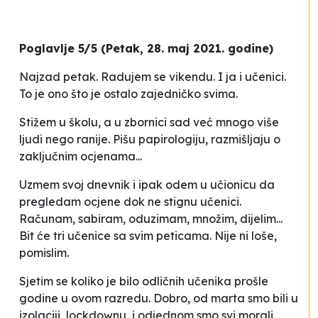
Poglavlje 5/5 (Petak, 28. maj 2021. godine)
Najzad petak. Radujem se vikendu. I ja i učenici.
To je ono što je ostalo zajedničko svima.
Stižem u školu, a u zbornici sad već mnogo više
ljudi nego ranije. Pišu papirologiju, razmišljaju o
zaključnim ocjenama...
Uzmem svoj dnevnik i ipak odem u učionicu da
pregledam ocjene dok ne stignu učenici.
Računam, sabiram, oduzimam, množim, dijelim...
Bit će tri učenice sa svim peticama.
Nije ni loše
,
pomislim.
Sjetim se koliko je bilo odličnih učenika prošle
godine u ovom razredu. Dobro, od marta smo bili u
izolaciji, lockdownu, i odjednom smo svi morali