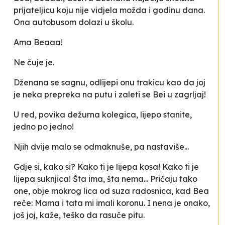
prijateljicu koju nije vidjela možda i godinu dana.
Ona autobusom dolazi u školu.
Ama Beaaa!
Ne čuje je.
Dženana se sagnu, odlijepi onu trakicu kao da joj
je neka prepreka na putu i zaleti se Bei u zagrljaj!
U red
, povika dežurna kolegica,
lijepo stanite,
jedno po jedno!
Njih dvije malo se odmaknuše, pa nastaviše...
Gdje si, kako si? Kako ti je lijepa kosa! Kako ti je
lijepa suknjica! Šta ima, šta nema...
Pričaju tako
one, obje mokrog lica od suza radosnica, kad Bea
reče:
Mama i tata mi imali koronu. I nena je onako,
još joj, kaže, teško da rasuče pitu.