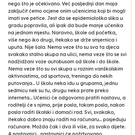
nego što je očekivano. Već posljednji dan maja
zaključit ćemo ocjene onim učenicima koji bi mogli
imati sve petice. Jest da se epidemiološka slika u
gradu popravila, ali ipak da bude manje učenika
na jednom mjestu. Naravno, škole od početka,
više nego iko drugi, itekako se drže smjernica i
uputa. Nije šala. Nema veze što su sva ta djeca
svakako stalno skupa na ulici, nema veze što se svi
nadžidžani voze autobusom od škole i do škole.
Nema veze što su svi skupa u raznim vanškolskim
aktivnostima, od sportova, treninga do nekih
putovanja... U školu neka idu u grupama, jednu
sedmicu nek su tu, drugu neka prate preko
interneta... Učenici će odgovorno pratiti nastavu, a
roditelji će s njima, prije posla, tokom posla, nakon
posla raditi školski i domaći rad. Svi, svakako,
itekako dobro znaju raditi na računaru... posjeduju
računare. Možda čak i dva ili više, za svako dijete.
A nastavnici... nastavnici će požrtvovano