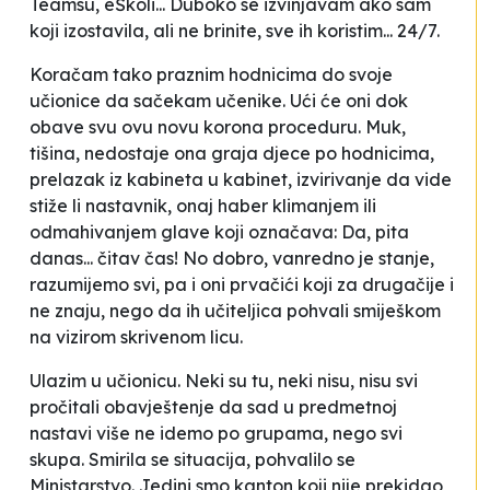
Teamsu, eŠkoli... Duboko se izvinjavam ako sam
koji izostavila, ali ne brinite, sve ih koristim... 24/7.
Koračam tako praznim hodnicima do svoje
učionice da sačekam učenike. Ući će oni dok
obave svu ovu novu korona proceduru. Muk,
tišina, nedostaje ona graja djece po hodnicima,
prelazak iz kabineta u kabinet, izvirivanje da vide
stiže li nastavnik, onaj
haber
klimanjem ili
odmahivanjem glave koji označava:
Da, pita
danas... čitav čas!
No dobro, vanredno je stanje,
razumijemo svi, pa i oni prvačići koji za drugačije i
ne znaju, nego da ih učiteljica pohvali smiješkom
na vizirom skrivenom licu.
Ulazim u učionicu. Neki su tu, neki nisu, nisu svi
pročitali obavještenje da sad u predmetnoj
nastavi više ne idemo po grupama, nego svi
skupa.
Smirila se situacija
, pohvalilo se
Ministarstvo. Jedini smo kanton koji nije prekidao