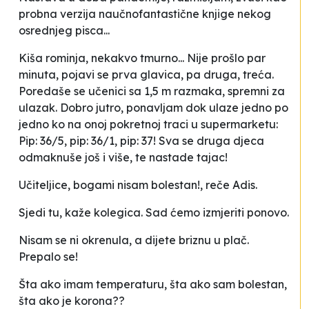
probna verzija naučnofantastične knjige nekog
osrednjeg pisca...
Kiša rominja, nekakvo tmurno... Nije prošlo par
minuta, pojavi se prva glavica, pa druga, treća.
Poredaše se učenici sa 1,5 m razmaka, spremni za
ulazak.
Dobro jutro
, ponavljam dok ulaze jedno po
jedno ko na onoj pokretnoj traci u supermarketu:
Pip: 36/5, pip: 36/1, pip: 37!
Sva se druga djeca
odmaknuše još i više, te nastade tajac!
Učiteljice, bogami nisam bolestan!,
reče Adis.
Sjedi tu
, kaže kolegica.
Sad ćemo izmjeriti ponovo
.
Nisam se ni okrenula, a dijete briznu u plač.
Prepalo se!
Šta ako imam temperaturu, šta ako sam bolestan,
šta ako je korona??