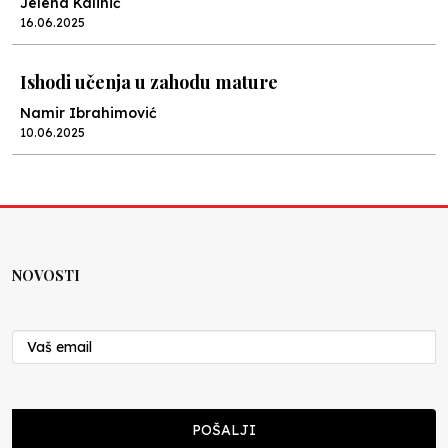
Jelena Kalinić
16.06.2025
Ishodi učenja u zahodu mature
Namir Ibrahimović
10.06.2025
Kraj školske godine, fotofiniš
Anes Osmić
04.06.2025
NOVOSTI
Reformar’s Coming
Nenad Veličković
29.10.2024
Cuke i djeca
POŠALJI
Školegijum redakcija