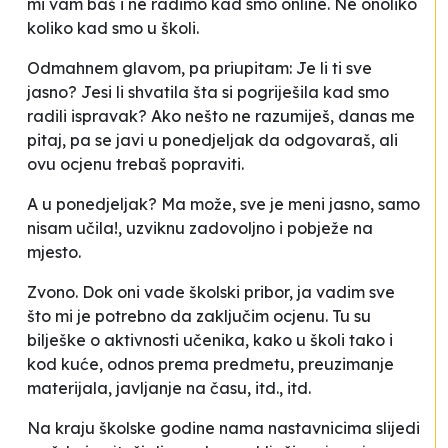
mi vam baš i ne radimo kad smo online. Ne onoliko
koliko kad smo u školi.
Odmahnem glavom, pa priupitam:
Je li ti sve
jasno? Jesi li shvatila šta si pogriješila kad smo
radili ispravak? Ako nešto ne razumiješ, danas me
pitaj, pa se javi u ponedjeljak da odgovaraš, ali
ovu ocjenu trebaš popraviti.
A u ponedjeljak? Ma može, sve je meni jasno, samo
nisam učila!
, uzviknu zadovoljno i pobježe na
mjesto.
Zvono. Dok oni vade školski pribor, ja vadim sve
što mi je potrebno da zaključim ocjenu. Tu su
bilješke o aktivnosti učenika, kako u školi tako i
kod kuće, odnos prema predmetu, preuzimanje
materijala, javljanje na času, itd., itd.
Na kraju školske godine nama nastavnicima slijedi