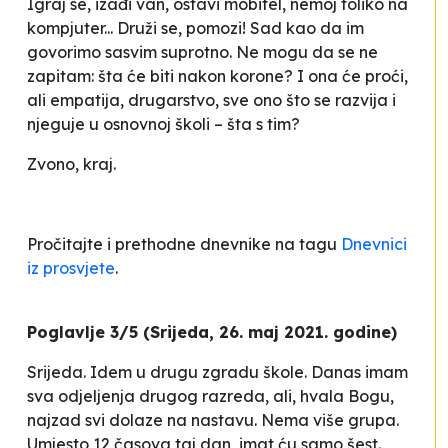
Igraj se, izađi van, ostavi mobitel, nemoj toliko na
kompjuter... Druži se, pomozi! Sad kao da im
govorimo sasvim suprotno. Ne mogu da se ne
zapitam: šta će biti nakon korone? I ona će proći,
ali empatija, drugarstvo, sve ono što se razvija i
njeguje u osnovnoj školi – šta s tim?
Zvono, kraj.
Pročitajte i prethodne dnevnike na tagu
Dnevnici
iz prosvjete
.
Poglavlje 3/5 (Srijeda, 26. maj 2021. godine)
Srijeda. Idem u drugu zgradu škole. Danas imam
sva odjeljenja drugog razreda, ali, hvala Bogu,
najzad svi dolaze na nastavu. Nema više grupa.
Umjesto 12 časova taj dan, imat ću samo šest.