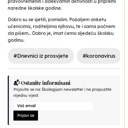
pravovremenih i adekvatnih aktivnosti u pripremi
naredne školske godine.
Dobro su se sjetili
, pomislim. Pošaljem anketu
učenicima, roditeljima njihovu, te i sama počnem
da pišem... Dobro je, imat ćemo sljedeću školsku
godinu.
#Dnevnici iz prosvjete
#koronavirus
📬 Ostanite informisani
Prijavite se na Školegijum newsletter i ne propustite
nijednu vijest.
Prijavi se