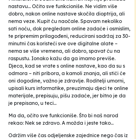
nastavu... Očito sve funkcioniše. Ne vidim više
dobro, nakon online nastave skočila dioptrija, ali
nema veze. Kupit ću naočale. Spavam nekoliko
sati noću, dok pregledam online zadaće i osmislim,
te pripremim prilagođeni, reducirani sadržaj za 30-
minutni čas koristeći sve ove digitalne alate –
nema se više vremena, ali dobro, spavat ću na
raspustu. Ionako kažu da ga imamo previše.
Djeca, kad se vrate s online nastave, kao da su s
odmora – niti pribora, a kamoli znanja, ali stići će
oni dogodine, važno je zdravlje. Roditelji umorni,
upisali kurs informatike, preuzimaju djeci te online
materijale, prepisuju, pišu zadaće, jer bitno je da
je prepisano, u teci...
Ma da, očito sve funkcioniše. Što bi naš narod
rekao:
Nek se zdravo
. A možda i jeste tako...
Održim više čas odjeljenske zajednice nego čas iz