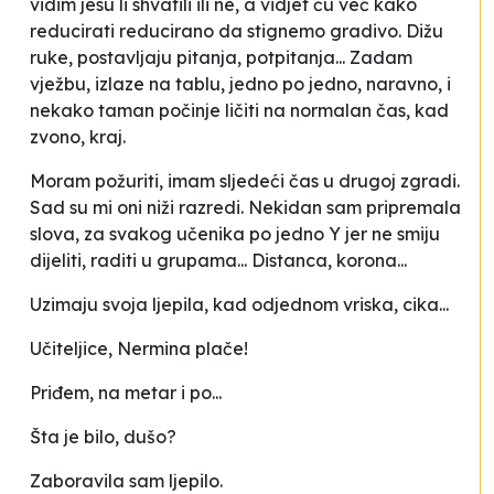
vidim jesu li shvatili ili ne, a vidjet ću već kako
reducirati reducirano da stignemo gradivo. Dižu
ruke, postavljaju pitanja, potpitanja... Zadam
vježbu, izlaze na tablu, jedno po jedno, naravno, i
nekako taman počinje ličiti na
normalan
čas, kad
zvono, kraj.
Moram požuriti, imam sljedeći čas u drugoj zgradi.
Sad su mi oni niži razredi. Nekidan sam pripremala
slova, za svakog učenika po jedno
Y
jer ne smiju
dijeliti, raditi u grupama... Distanca, korona...
Uzimaju svoja ljepila, kad odjednom vriska, cika...
Učiteljice, Nermina plače!
Priđem, na metar i po...
Šta je bilo, dušo?
Zaboravila sam ljepilo
.