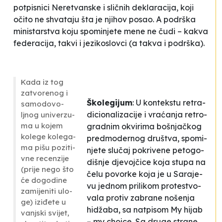
po­tpi­sni­ci Ne­re­tvan­ske i sličnih de­kla­ra­ci­ja, ko­ji
očito ne shva­ta­ju šta je njihov po­sao. A po­drška
mi­nis­tar­stva ko­ju spo­mi­nje­te me­ne ne čudi – ka­kva
fe­de­ra­ci­ja, takvi i je­zi­ko­slov­ci (a ta­kva i po­drška).
Ka­da iz tog
za­tvo­re­nog i
Ško­le­gi­jum
: U kon­tek­stu re­tra­
sa­mo­do­vo­
di­ci­ona­li­za­ci­je i vraćanja re­tro­
ljnog uni­ver­zu­
ma u ko­jem
gra­dnim okvi­ri­ma boš­njačkog
ko­le­ge ko­le­ga­
pre­dmo­der­nog druš­tva, spo­mi­
ma pi­šu po­zi­ti­
nje­te slučaj po­kri­ve­ne pe­to­go­
vne re­cen­zi­je
diš­nje dje­vojčice ko­ja stu­pa na
(pri­je ne­go što
čelu po­vor­ke ko­ja je u Sa­ra­je­
će do­go­di­ne
vu je­dnom pri­li­kom pro­tes­tvo­
za­mi­je­ni­ti ulo­
va­la pro­tiv za­bra­ne no­še­nja
ge) iziđete u
hidžaba, sa na­tpi­som
My hi­jab
vanj­ski svi­jet,
– my cho­ice
. Sa dru­ge stra­ne,