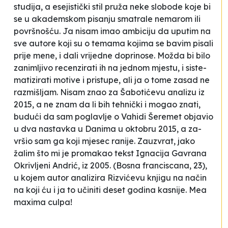
stu­di­ja, a ese­jis­tički stil pruža ne­ke slo­bo­de ko­je bi
se u aka­dem­skom pi­sa­nju sma­tra­le ne­ma­rom ili
po­vršnošću. Ja ni­sam imao am­bi­ci­ju da upu­tim na
sve auto­re ko­ji su o te­ma­ma ko­ji­ma se ba­vim pi­sa­li
pri­je me­ne, i da­li vri­je­dne do­pri­no­se. Možda bi bi­lo
za­ni­mlji­vo re­cen­zi­ra­ti ih na je­dnom mjes­tu, i sis­te­
ma­ti­zi­ra­ti motive i pris­tu­pe, ali ja o to­me za­sad ne
ra­zmiš­ljam. Ni­sam znao za Ša­bo­tićevu ana­li­zu iz
2015, a ne znam da li bih te­hnički i mo­gao zna­ti,
bu­dući da sam po­glav­lje o Va­hi­di Še­re­met obja­vio
u dva nas­tav­ka u
Da­ni­ma
u okto­bru 2015, a za­
vršio sam ga ko­ji mje­sec ra­ni­je. Zauzvrat, ja­ko
žalim što mi je pro­ma­kao tek­st Igna­ci­ja Ga­vra­na
Okriv­lje­ni An­drić
, iz 2005. (
Bo­sna fran­cis­ca­na
, 23),
u ko­jem autor ana­li­zi­ra Ri­zvićevu knji­gu na način
na ko­ji ću i ja to učini­ti de­set go­di­na ka­sni­je.
Mea
maxima cul­pa!