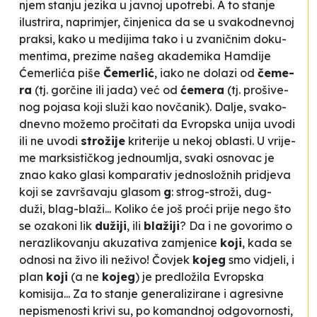
njem
sta­nju je­zi­ka u javnoj upo­tre­bi. A to sta­nje
ilus­tri­ra, na­pri­mjer, činje­ni­ca da se u sva­ko­dne­vnoj
pra­ksi, ka­ko u me­di­ji­ma ta­ko i u zva­ničnim do­ku­
men­ti­ma, pre­zi­me na­šeg aka­de­mi­ka Ham­di­je
Ćemerlića pi­še
Čemer­lić
, iako ne do­la­zi od
čeme­
ra
(tj. gorčine ili ja­da) već od
ćeme­ra
(tj. pro­ši­ve­
nog po­ja­sa ko­ji služi kao novčanik). Da­lje, sva­ko­
dne­vno možemo pročita­ti da Evrop­ska uni­ja uvo­di
ili ne uvo­di
strožije
kri­te­ri­je u ne­koj oblas­ti. U vri­je­
me mar­ksis­tičkog je­dnou­mlja, svaki osno­vac je
znao ka­ko gla­si kom­pa­ra­tiv je­dno­složnih pri­dje­va
ko­ji se za­vrša­va­ju gla­som
g
: strog-stroži, dug-
duži, blag-blaži... Ko­li­ko će još proći pri­je ne­go što
se oza­ko­ni lik
dužiji
, ili
blažiji
? Da i ne go­vo­ri­mo o
ne­ra­zli­ko­va­nju aku­za­ti­va za­mje­ni­ce
ko­ji
, ka­da se
odno­si na živo ili neživo! Čo­vjek
ko­jeg
smo vi­dje­li, i
plan
ko­ji
(a ne
ko­jeg
) je pre­dložila Evrop­ska
komisi­ja... Za to sta­nje ge­ne­ra­li­zi­ra­ne i agre­si­vne
ne­pi­sme­nos­ti kri­vi su, po ko­man­dnoj odgovornos­ti,