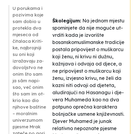
U po­ru­ka­ma i
po­zi­vi­ma ko­je
Ško­le­gi­jum:
Na je­dnom mjes­tu
sam do­bio u
spo­mi­nje­te da ni­je mo­guće ut­
pro­te­kla dva
mje­se­ca od
vrdi­ti ka­da je izvo­ri­šte
čita­la­ca
Kri­ti­
bosansko­mu­sli­man­ske tra­di­ci­je
ke
, naj­broj­ni­ji
pos­ta­la
pri­po­vi­jest o mu­škar­cu
su oni ko­ji
ko­ji ženu, ni kri­vu ni dužnu,
izražava­ju za­
kažnja­va i odva­ja od dje­ce, a
do­volj­stvo ne
ne pri­po­vi­jest o mu­škar­cu ko­ji
onim što sam
ženu, iz­vje­sno kri­vu, ne želi da
ja sâm na­pi­
ka­zni ni­ti odvo­ji od dje­te­ta
,
sao, već onim
alu­di­ra­jući na Ha­sa­na­gu i dje­
što sam im ot­
ve­ra Mu­ha­me­da kao na dva
krio kao dio
potpuno oprečna ka­ra­kte­ra
nji­ho­ve ba­šti­ne
– mo­ral­nim
boš­njačke usme­ne knjiže­vnos­ti.
uni­ver­zu­mom
Dje­ver Mu­ha­med je ju­nak
pje­sme
Mrak
relati­vno ne­po­zna­te pje­sme
za­teče po go­ri