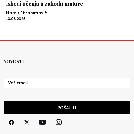
Ishodi učenja u zahodu mature
Namir Ibrahimović
10.06.2025
Kraj školske godine, fotofiniš
Anes Osmić
04.06.2025
NOVOSTI
Reformar’s Coming
Nenad Veličković
29.10.2024
Cuke i djeca
POŠALJI
Školegijum redakcija
06.12.2023