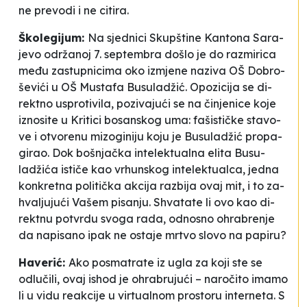
ne pre­vo­di i ne ci­ti­ra.
Ško­le­gi­jum:
Na sje­dni­ci Skup­šti­ne Kan­to­na Sa­ra­
je­vo održanoj 7. sep­tem­bra do­šlo je do razmi­ri­ca
među zas­tu­pni­ci­ma oko iz­mje­ne na­zi­va OŠ
Do­bro­
še­vići
u OŠ
Mus­ta­fa Bu­su­ladžić
. Opo­zi­ci­ja se di­
rek­tno us­pro­ti­vi­la, po­zi­va­jući se na činje­ni­ce ko­je
izno­si­te u
Kri­ti­ci bo­san­skog uma
: fa­šis­tičke sta­vo­
ve i otvo­re­nu mi­zo­gi­ni­ju ko­ju je Bu­su­ladžić pro­pa­
gi­rao. Dok boš­njačka in­te­le­ktu­al­na eli­ta Bu­su­
ladžića is­tiče kao vrhun­skog in­te­le­ktu­al­ca, je­dna
kon­kre­tna po­li­tička akci­ja ra­zbi­ja ovaj mit, i to za­
hva­lju­jući Va­šem pi­sa­nju. Shva­ta­te li ovo kao di­
rek­tnu pot­vrdu svo­ga ra­da, odno­sno ohra­bre­nje
da na­pi­sa­no ipak ne os­ta­je
mrtvo slo­vo na pa­pi­ru
?
Ha­ve­rić:
Ako po­sma­tra­te iz ugla za ko­ji ste se
odlučili, ovaj is­hod je ohra­bru­jući – na­ročito ima­mo
li u vi­du rea­kci­je u vir­tu­al­nom pros­to­ru in­ter­ne­ta. S