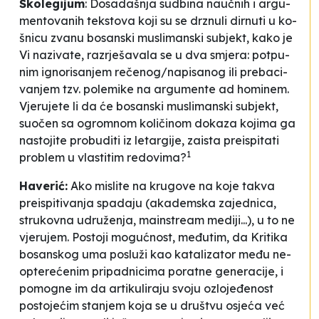
Ško­le­gi­jum
: Do­sa­daš­nja su­dbi­na naučnih i ar­gu­
men­to­va­nih tek­sto­va ko­ji su se drznu­li dirnu­ti u ko­
šni­cu zva­nu
bo­san­ski mu­sli­man­ski su­bjekt
, ka­ko je
Vi na­zi­va­te, ra­zrje­ša­va­la se u dva smje­ra: po­tpu­
nim igno­ri­sa­njem rečenog/na­pi­sa­nog ili pre­ba­ci­
va­njem tzv. po­le­mi­ke na ar­gu­men­te
ad ho­mi­nem
.
Vje­ru­je­te li da će
bo­san­ski mu­sli­man­ski su­bjekt
,
suočen sa ogromnom ko­ličinom do­ka­za ko­ji­ma ga
nas­to­ji­te pro­bu­di­ti iz le­tar­gi­je, za­is­ta prei­spi­ta­ti
1
pro­blem u vlas­ti­tim re­do­vi­ma
?
Ha­ve­rić:
Ako mi­sli­te na kru­go­ve na ko­je ta­kva
prei­spi­ti­va­nja
spa­da­ju (aka­dem­ska za­je­dni­ca,
stru­ko­vna udruženja,
ma­in­stre­am
me­di­ji...), u to ne
vje­ru­jem. Pos­to­ji mo­gućnost, međutim, da
Kri­ti­ka
bo­san­skog uma
po­služi kao ka­ta­li­za­tor među ne­
op­te­rećenim pripadnici­ma po­ra­tne ge­ne­ra­ci­je, i
po­mo­gne im da ar­ti­ku­li­ra­ju svo­ju ozlo­jeđenost
postojećim sta­njem ko­ja se u druš­tvu osjeća već