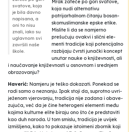
Mrak za­teče po go­ri sva­to­ve
,
sva­to­ve
, ko­ja
ko­ja nu­di al­ter­na­ti­vu
je bi­la da­vno
patrijarhalnom čita­nju bo­san­
na­pi­sa­na, a
sko­mu­sli­man­ske ep­ske eti­ke.
oni to ni­su
Mi­sli­te li da se na­mjer­no
zna­li, iako su
prešućuju ova­kvi i slični ele­
ugla­vnom svi
men­ti tra­di­ci­je ko­ji po­ten­ci­jal­no
za­vrši­li na­še
ra­zbi­ja­ju čvrsti
ju­nački
kon­cept
ško­le.
unu­tar na­uke o knjiže­vnos­ti, ali
i naučava­nje knjiže­vnos­ti u osno­vnom i sre­dnjem
obrazovanju?
Ha­ve­rić:
Na­mje­ru je te­ško do­ka­za­ti. Po­ne­kad se
ra­di sa­mo o ne­zna­nju. Ipak sto­ji da, suprotno uvri­
ježenom vje­ro­va­nju, tra­di­ci­ja ni­je za­da­na i oba­ve­
zu­juća, već da je čine heteroge­ni ele­men­ti među
ko­ji­ma kul­tur­ne eli­te bi­ra­ju ono što će pred­sta­vi­ti
kao
duh naroda
. U tom smi­slu, tra­di­ci­ja je uvi­jek
izmiš­lje­na, ka­ko to po­ka­zu­je is­to­ime­ni zbor­nik ko­ji