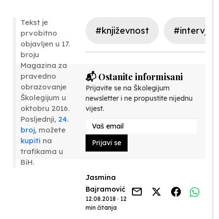
Tekst je
#književnost
#intervju
prvobitno
objavljen u 17.
broju
Magazina za
📬 Ostanite informisani
pravedno
obrazovanje
Prijavite se na Školegijum
Školegijum u
newsletter i ne propustite nijednu
oktobru 2016.
vijest.
Posljednji,
24.
broj
, možete
kupiti
na
Prijavi se
trafikama u
BiH.
Jasmina
Bajramović
12.08.2018 · 12
min čitanja