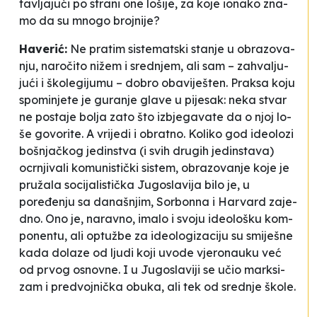
tav­lja­jući po stra­ni one lo­ši­je, za ko­je iona­ko zna­
mo da su mno­go broj­ni­je?
Ha­ve­rić:
Ne pra­tim sis­te­mat­ski sta­nje u obra­zo­va­
nju, na­ročito nižem i sre­dnjem, ali sam – za­hva­lju­
jući i
ško­le­gi­ju­mu
– do­bro oba­vi­je­šten. Pra­ksa ko­ju
spo­mi­nje­te je gu­ra­nje gla­ve u pi­je­sak: ne­ka stvar
ne pos­ta­je bo­lja za­to što iz­bje­ga­va­te da o njoj lo­
še go­vo­ri­te. A vri­je­di i obra­tno. Ko­li­ko god ide­olo­zi
boš­njačkog je­din­stva
(i svih dru­gih je­din­sta­va)
ocrnji­va­li komunis­tički sis­tem, obra­zo­va­nje ko­je je
pružala so­ci­ja­lis­tička Ju­go­sla­vi­ja bi­lo je, u
poređenju sa da­naš­njim, Sor­bon­na i Har­vard za­je­
dno. Ono je, na­ra­vno, ima­lo i svo­ju ideolo­šku kom­
po­nen­tu, ali op­tužbe za ide­olo­gi­za­ci­ju su smi­je­šne
ka­da do­la­ze od lju­di ko­ji uvo­de vje­ro­na­uku već
od prvog osno­vne. I u Ju­go­sla­vi­ji se učio mar­ksi­
zam i pre­dvoj­nička obu­ka, ali tek od sre­dnje ško­le.