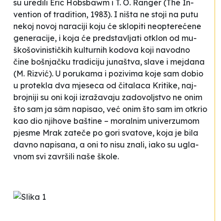
su ure­di­li Eric Hob­sbawm i T. O. Ran­ger (
The In­
ven­ti­on of tra­di­ti­on
, 1983). I ni­šta ne sto­ji na pu­tu
ne­koj no­voj na­ra­ci­ji ko­ju će sklo­pi­ti ne­op­te­rećene
ge­ne­ra­ci­je, i ko­ja će pred­stav­lja­ti ot­klon od mu­
ško­šo­vi­nis­tičkih kul­tur­nih ko­do­va ko­ji na­vo­dno
čine boš­njačku
tra­di­ci­ju junaštva, sla­ve i mej­da­na
(M. Ri­zvić). U po­ru­ka­ma i po­zi­vi­ma ko­je sam do­bio
u pro­te­kla dva mjese­ca od čita­la­ca
Kri­ti­ke
, naj­
broj­ni­ji su oni ko­ji izražava­ju za­do­volj­stvo ne onim
što sam ja sâm na­pi­sao, već onim što sam im ot­krio
kao dio nji­ho­ve ba­šti­ne – mo­ral­nim uni­ver­zu­mom
pje­sme
Mrak za­teče po go­ri sva­to­ve
, ko­ja je bi­la
da­vno na­pi­sa­na, a oni to ni­su zna­li, iako su ugla­
vnom svi za­vrši­li na­še ško­le.