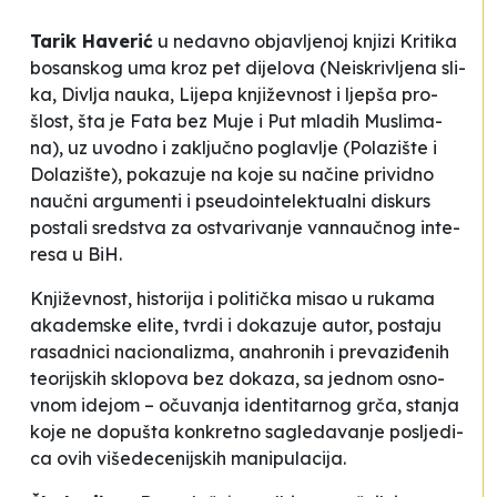
Ta­rik Ha­ve­rić
u ne­da­vno objav­lje­noj knji­zi
Kri­ti­ka
bo­san­skog uma
kroz pet di­je­lo­va (
Neiskriv­lje­na sli­
ka, Div­lja na­uka, Li­je­pa knjiže­vnost i lje­pša pro­
šlost, šta je Fa­ta bez Mu­je i Put mla­dih Mu­sli­ma­
na
), uz uvo­dno i za­ključno po­glav­lje (
Po­la­zi­šte
i
Do­la­zi­šte
), po­ka­zu­je na ko­je su načine pri­vi­dno
naučni ar­gu­men­ti i pse­udo­in­te­le­ktu­al­ni dis­kurs
pos­ta­li sred­stva za os­tva­ri­va­nje van­naučnog in­te­
re­sa u BiH.
Knjiže­vnost, his­to­ri­ja i po­li­tička mi­sao u ru­ka­ma
aka­dem­ske eli­te, tvrdi i do­ka­zu­je autor, pos­ta­ju
ra­sa­dni­ci na­ci­ona­li­zma, ana­hro­nih i pre­va­ziđenih
te­orij­skih sklo­po­va bez do­ka­za, sa je­dnom osno­
vnom ide­jom – očuva­nja
iden­ti­tar­nog grča
, sta­nja
ko­je ne do­pu­šta kon­kre­tno sa­gle­da­va­nje po­slje­di­
ca ovih vi­še­de­ce­nij­skih ma­ni­pu­la­ci­ja.