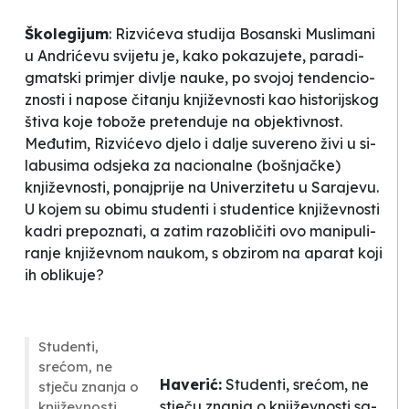
Ško­le­gi­jum
: Ri­zvićeva stu­di­ja
Bo­san­ski Mu­sli­ma­ni
u An­drićevu svi­je­tu
je, ka­ko po­ka­zu­je­te, pa­ra­di­
gmat­ski pri­mjer div­lje na­uke, po svo­joj ten­den­cio­
znos­ti i na­po­se čita­nju knjiže­vnos­ti kao his­to­rij­skog
šti­va ko­je to­bože pre­ten­du­je na obje­kti­vnost.
Međutim, Ri­zvićevo dje­lo i da­lje su­ve­re­no živi u si­
la­bu­si­ma od­sje­ka za na­ci­onal­ne (boš­njačke)
knjiže­vnos­ti, po­naj­pri­je na Uni­ver­zi­te­tu u Sa­ra­je­vu.
U ko­jem su obi­mu stu­den­ti i stu­den­ti­ce knjiže­vnos­ti
ka­dri prepo­zna­ti, a za­tim ra­zo­bličiti ovo ma­ni­pu­li­
ra­nje knjiže­vnom na­ukom, s ob­zi­rom na apa­rat ko­ji
ih obli­ku­je?
Stu­den­ti,
srećom, ne
Ha­ve­rić:
Stu­den­ti, srećom, ne
stječu zna­nja o
stječu zna­nja o knjiže­vnos­ti sa­
knjiže­vnos­ti