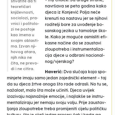
shva­ti­te da ti
na­vrša­va se pe­ta go­di­na ka­ko
te­ore­tičari
dje­ca iz Ko­nje­vić Po­lja neće
knjiže­vnos­ti,
so­ci­olo­zi, pra­
kre­nu­ti na nas­ta­vu jer se nji­ho­vi
vni­ci i po­li­to­lo­
ro­di­te­lji bo­re za uvođenje bo­
zi
ne pos­to­je
san­skog je­zi­ka u ta­moš­nje ško­
kao ime­na u
le. Ka­ko je mo­guće osmi­sli­ti efi­
svo­jim oblas­ti­
ka­sne načine da se za­us­ta­vi
ma. Izvan nji­
zlo­upo­tre­ba i in­stru­men­ta­li­za­
ho­vog ata­ra,
ci­ja dje­ce u od­bra­ni na­ci­onal­
njih ni­ko ne
nog/vjer­skog?
čita, ne pre­vo­
di i ne ci­ti­ra.
Ha­ve­rić:
Dva slučaja ko­ja spo­
mi­nje­te ima­ju sa­mo je­dan za­je­dnički ele­ment – taj
da su dje­ca žrtve ono­ga što ra­de odra­sli. No tu se,
nažalost, ma­lo šta može učini­ti. Dje­ca uvi­jek
izazivaju naj­snažni­je emo­ci­je, i naj­la­kše se in­stru­
men­ta­li­zi­ra­ju jer ne­ma­ju svo­ju vo­lju. Pri­je
za­us­tav­
lja­nja zlo­upo­tre­be
tre­ba pro­mi­je­ni­ti ci­je­lu po­li­tičku
kul­tu­ru, što je ci­je­li je­dan proces; čak i ka­da ga