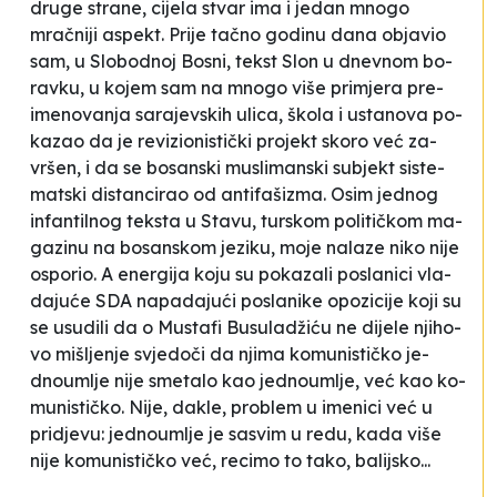
dru­ge stra­ne, ci­je­la stvar ima i je­dan mno­go
mračni­ji aspekt. Pri­je tačno go­di­nu da­na obja­vio
sam, u
Slo­bo­dnoj Bo­sni
, tek­st
Slon u dne­vnom bo­
rav­ku
, u ko­jem sam na mno­go vi­še pri­mje­ra pre­
ime­no­va­nja sa­ra­jev­skih uli­ca, ško­la i us­ta­no­va po­
ka­zao da je re­vi­zi­onis­tički pro­jekt sko­ro već za­
vršen, i da se
bosanski mu­sli­man­ski su­bjekt
sis­te­
mat­ski dis­tan­ci­rao od an­ti­fa­ši­zma. Osim je­dnog
infantilnog tek­sta u
Sta­vu
, tur­skom po­li­tičkom ma­
ga­zi­nu na bo­san­skom je­zi­ku, mo­je na­la­ze ni­ko ni­je
ospo­rio. A ener­gi­ja ko­ju su po­ka­za­li po­sla­ni­ci vla­
da­juće SDA na­pa­da­jući po­sla­ni­ke opozi­ci­je ko­ji su
se usu­di­li da o Mus­ta­fi Bu­su­ladžiću ne di­je­le nji­ho­
vo miš­lje­nje svje­doči da nji­ma
ko­mu­nis­tičko je­
dnou­mlje
ni­je sme­ta­lo kao je­dnou­mlje, već kao ko­
mu­nis­tičko. Ni­je, da­kle, pro­blem u ime­ni­ci već u
pri­dje­vu: je­dnou­mlje je sa­svim u re­du, ka­da vi­še
ni­je komunis­tičko već, re­ci­mo to ta­ko, ba­lij­sko...