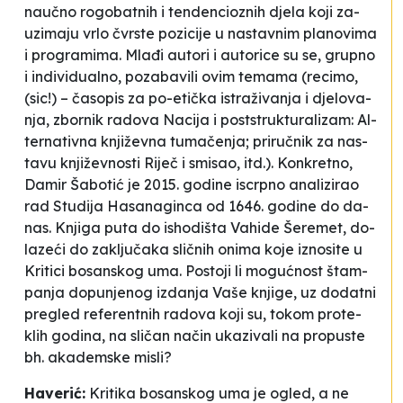
naučno ro­go­ba­tnih i ten­den­cio­znih dje­la ko­ji za­
uzi­ma­ju vrlo čvrste po­zi­ci­je u nas­ta­vnim pla­no­vi­ma
i pro­gra­mi­ma. Mlađi auto­ri i auto­ri­ce su se, gru­pno
i in­di­vi­du­al­no, po­za­ba­vi­li ovim te­ma­ma (re­ci­mo,
(sic!) – časo­pis za po-etička is­traživa­nja i dje­lo­va­
nja, zbor­nik ra­do­va
Na­ci­ja i pos­tstru­ktu­ra­li­zam: Al­
ter­na­ti­vna knjiže­vna tu­mače­nja
; pri­ručnik za nas­
ta­vu knjiže­vnos­ti
Ri­ječ i smi­sao
, itd.). Kon­kre­tno,
Damir Ša­bo­tić je 2015. go­di­ne is­crpno ana­li­zi­rao
rad
Stu­di­ja Ha­sa­na­gin­ca od 1646. go­di­ne do da­
nas. Knji­ga pu­ta do is­ho­di­šta
Va­hi­de Še­re­met, do­
la­zeći do za­ključaka sličnih oni­ma ko­je izno­si­te u
Kri­ti­ci bo­san­skog uma.
Pos­to­ji li mo­gućnost štam­
pa­nja do­pu­nje­nog iz­da­nja Va­še knji­ge, uz do­da­tni
pre­gled re­fe­ren­tnih ra­do­va ko­ji su, to­kom pro­te­
klih go­di­na, na sličan način uka­zi­va­li na pro­pus­te
bh. aka­dem­ske mi­sli?
Ha­ve­rić:
Kri­ti­ka bo­san­skog uma
je ogled, a ne