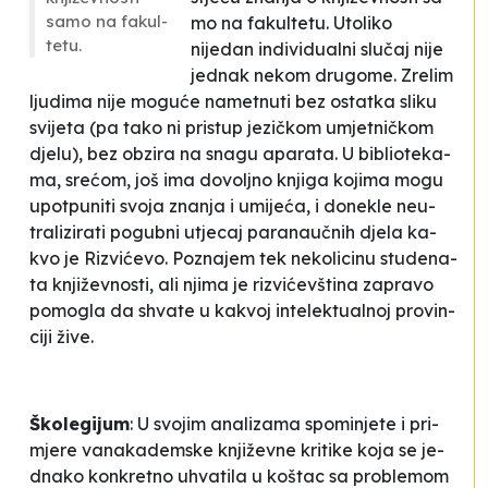
sa­mo na fa­kul­
mo na fa­kul­te­tu. Uto­li­ko
te­tu.
nijedan in­di­vi­du­al­ni slučaj ni­je
je­dnak ne­kom dru­go­me. Zre­lim
lju­di­ma ni­je mo­guće nametnu­ti bez os­tat­ka sli­ku
svi­je­ta (pa ta­ko ni pris­tup je­zičkom umje­tničkom
dje­lu), bez obzi­ra na sna­gu
apa­ra­ta
. U bi­bli­ote­ka­
ma, srećom, još ima do­vo­ljno knji­ga ko­ji­ma mo­gu
upo­tpu­ni­ti svo­ja zna­nja i umi­jeća, i do­ne­kle neu­
tra­li­zi­ra­ti po­gu­bni utje­caj pa­ra­naučnih dje­la ka­
kvo je Rizvićevo. Po­zna­jem tek ne­ko­li­ci­nu stu­de­na­
ta knjiže­vnos­ti, ali nji­ma je
ri­zvićev­šti­na
za­pra­vo
po­mo­gla da shva­te u ka­kvoj in­te­le­ktu­al­noj pro­vin­
ci­ji žive.
Ško­le­gi­jum
: U svo­jim ana­li­za­ma spo­mi­nje­te i pri­
mje­re va­na­ka­dem­ske knjiže­vne kri­ti­ke ko­ja se je­
dna­ko kon­kre­tno uhva­ti­la u ko­štac sa pro­ble­mom