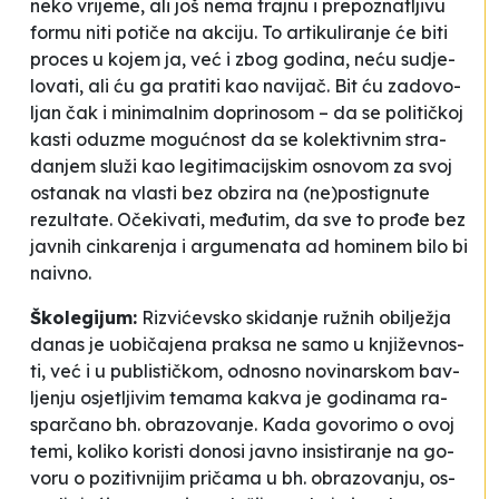
ne­ko vri­je­me, ali još ne­ma traj­nu i prepozna­tlji­vu
for­mu ni­ti po­tiče na akci­ju. To ar­ti­ku­li­ra­nje će bi­ti
pro­ces u ko­jem ja, već i zbog go­di­na, neću su­dje­
lo­va­ti, ali ću ga pra­ti­ti kao
na­vi­jač
. Bit ću za­do­vo­
ljan čak i mi­ni­mal­nim do­pri­no­som – da se po­li­tičkoj
kas­ti odu­zme mo­gućnost da se ko­le­kti­vnim stra­
da­njem služi kao le­gi­ti­ma­cij­skim osno­vom za svoj
os­ta­nak na vlas­ti bez ob­zi­ra na (ne)pos­ti­gnu­te
rezultate. Očeki­va­ti, međutim, da sve to prođe bez
ja­vnih cin­ka­re­nja i ar­gu­me­na­ta
ad hominem
bi­lo bi
nai­vno.
Ško­le­gi­jum:
Ri­zvićev­sko
ski­da­nje ružnih obi­lježja
da­nas je uobičaje­na pra­ksa ne sa­mo u knjiže­vnos­
ti, već i u pu­blis­tičkom, odno­sno no­vi­nar­skom bav­
lje­nju osje­tlji­vim te­ma­ma kakva je go­di­na­ma ra­
sparčano bh. obra­zo­va­nje. Ka­da go­vo­ri­mo o ovoj
te­mi, ko­li­ko ko­ris­ti dono­si ja­vno in­sis­ti­ra­nje na go­
vo­ru o
po­zi­ti­vni­jim pričama u bh. obra­zo­va­nju
, os­