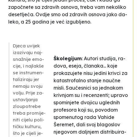
za­počne­te sa zdra­vih osno­va, tre­ba vam ne­ko­li­ko
de­se­tljeća. Ov­dje smo od zdra­vih osno­va ja­ko da­
le­ko, a 25 go­di­na je već iz­gu­blje­no.
Dje­ca uvi­jek
iza­zi­va­ju naj­
Ško­le­gi­jum
: Auto­ri stu­di­ja, ra­
snažni­je emo­
do­va, ese­ja, čla­na­ka... ko­je
ci­je, i naj­la­kše
se in­stru­men­
pro­ka­zu­je­te ni­su je­di­ni kriv­ci za
ta­li­zi­ra­ju jer
ka­tas­tro­fal­no sta­nje naučne
ne­ma­ju svo­ju
mi­sli. Sauče­sni­ci sa je­dna­kom
vo­lju. Pri­je
za­
kriv­njom su i re­cen­zen­ti; upra­vo
us­tav­lja­nja
spo­mi­nje­te dvo­ji­cu ugle­dnih
zlo­upo­tre­be
pro­fe­so­ra ko­ji su, po­vo­dom
tre­ba pro­mi­je­
spo­me­nu­tog ra­da Va­hi­de
ni­ti ci­je­lu po­li­
Šeremet, da­li svoj bla­go­slov
tičku kul­tu­ru,
nje­go­vom dalj­njem dis­tri­bu­ira­
što je ci­je­li je­