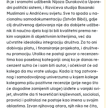
ih je i sra­mo­tni udžbe­nik Ni­ja­za Du­ra­ko­vića
Upo­re­
dni po­li­tički sis­te­mi
, i Ri­zvićeva studi­ja
Bo­san­ski
Mu­sli­ma­ni u An­drićevu svi­je­tu
. Sve to spa­da u
na­
ci­onal­nu samodokumenta­ci­ju
(Is­tván Bibó), gdje
cilj druš­tve­nog dje­lo­va­nja ni­je da do­bi­je­te udžbe­
nik ili naučno dje­lo ko­ji bi bi­li kva­li­te­tni pre­ma ne­
kim
vanj­skim
ili obje­kti­vnim kri­te­ri­ji­ma, već da
učvrsti­te ide­olo­šku in­te­gra­ci­ju druš­tva. Za to oni
do­bi­va­ju pla­tu, i fi­nan­si­ra­nje pro­je­ka­ta, i druš­tve­
nu pro­mo­ci­ju. Uto­li­ko ne pos­to­ji
go­vor o re­cen­zen­
ti­ma
kao po­se­bnoj ka­te­go­ri­ji: onaj ko je da­nas re­
cen­zent su­tra će i sam bi­ti autor, i očeki­vat će od
ko­le­ga da mu vra­te uslu­gu. Ka­da iz tog za­tvo­re­
nog i sa­mo­do­vo­ljnog uni­ver­zu­ma u ko­jem ko­le­ge
ko­le­ga­ma pi­šu po­zi­ti­vne re­cen­zi­je (pri­je ne­go što
će do­go­di­ne za­mi­je­ni­ti ulo­ge) iziđete u vanj­ski svi­
jet, shva­ti­te da ti te­ore­tičari knjiže­vnos­ti, so­ci­olo­zi,
pra­vni­ci i po­li­to­lo­zi
ne pos­to­je
kao ime­na u svo­jim
oblas­ti­ma. Izvan nji­ho­vog ata­ra, njih ni­ko ne čita,