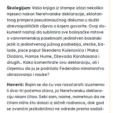
Ško­le­gi­jum
: Va­ša knji­ga iz štam­pe izla­zi ne­ko­li­ko
mje­se­ci na­kon
Ne­re­tvan­ske de­kla­ra­ci­je
, ekla­tan­
tnog pri­mje­ra pse­udo­naučnog dis­kur­sa u službi
dne­vno­po­li­tičkih ci­lje­va o ko­jem govo­ri­te. Ovaj do­
ku­ment nas­to­ji da su­bli­mi­ra sve boš­njačke mi­to­ve
o van­vre­men­skoj posebnos­ti: je­din­stven bo­san­ski
je­zik iz je­din­stve­nog južnog po­dne­blja, stećke, ba­
la­de, pisce po­put Sken­de­ra Ku­le­no­vića i Ma­ka
Diz­da­ra, Ham­ze Hu­me, Dževa­da Ka­ra­ha­sa­na i
drugih... Ka­ko ko­men­ti­ra­te ovu de­kla­ra­ci­ju, ali i
činje­ni­cu da ju je podržalo Fe­de­ral­no ministar­stvo
obra­zo­va­nja i na­uke?
Ha­ve­rić:
Bo­jim se da ću vas ra­zočara­ti: izu­zme­mo
li dva-tri poče­tna sta­va, ja
Ne­re­tvan­sku de­kla­ra­
ci­ju
ni­sam čitao. Se­bi sam, na­ime, na­me­tnuo da ne
čitam ni­šta što do­la­zi iz sličnih ra­di­oni­ca, dok god
se zva­nični je­zi­ko­brižni­ci ne odre­de pre­ma
sa­daš­