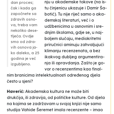
nju u aka­dem­ske to­ko­ve (na is­
dan pro­ces;
tu činje­ni­cu uka­zu­je i Da­mir Ša­
čak i ka­da ga
za­počne­te sa
bo­tić). Tu ni­je ri­ječ sa­mo o aka­
zdra­vih osno­
dem­skoj li­te­ra­tu­ri, već i o
va, tre­ba vam
udžbeni­ci­ma u osno­vnim i sre­
ne­ko­li­ko de­se­
dnjim ško­la­ma, gdje se, u naj­
tljeća. Ov­dje
bo­ljem slučaju, me­dio­kri­te­tni
smo od zdra­
pri­ručni­ci ami­nu­ju za­hva­lju­jući
vih osno­va ja­
kli­ma­nju re­cen­ze­na­ta, a bez
ko da­le­ko, a 25
ika­kvog du­bljeg ar­gu­men­ti­ra­
go­di­na je već
nja ili oprav­da­nja. Za­što je go­
iz­gu­blje­no.
vor o re­cen­zen­ti­ma kao fi­nal­
nim bra­ni­ci­ma
in­te­le­ktu­al­nos­ti
određenog dje­la
čes­to u sje­ni?
Ha­ve­rić:
Aka­dem­ska kul­tu­ra ne može bi­ti
drukčija, ili zdra­vi­ja, od po­li­tičke kul­tu­re. Od dje­la
na ko­ji­ma se zadržavam u svo­joj knji­zi ni­je sa­mo
stu­di­ja
Va­hi­de Še­re­met ima­la re­cen­zen­te – imao