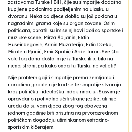
zastavama Turske i BiH, čije su simpatije dodatno
kupljene poklonima podijeljenim na ulasku u
dvoranu. Neka od djece dobila su još poklona u
nagradnim igrama koje su organizovane. Osim
političara, obratili su im se njihovi idoli sa sportske i
muzičke scene, Mirza Šoljanin, Eldin
Huseinbegović, Armin Muzaferija, Edin Džeko,
Miralem Pjanić, Emir Spahić i Arde Turan. Sve što
vole tog dana došlo im je iz Turske ili je bilo na
njenoj strani, pa kako onda tu Tursku ne voljeti?
Nije problem gajiti simpatije prema zemljama i
narodima, problem je kad se te simpatije stvaraju
kroz političku i ideološku indoktrinaciju. Sasvim je
opravdano i pohvalno učiti strane jezike, ali nije
uredu da su vam djeca zbog tog obavezna
jednom godišnje biti prisutna na prvorazrednom
političkom događaju ušminkanom estradno-
sportskim kičerajem.