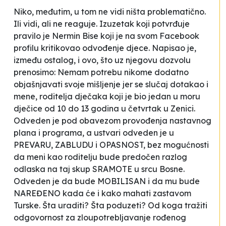
Niko, međutim, u tom ne vidi ništa problematično.
Ili vidi, ali ne reaguje. Izuzetak koji potvrđuje
pravilo je Nermin Bise koji je na svom Facebook
profilu kritikovao odvođenje djece. Napisao je,
između ostalog, i ovo, što uz njegovu dozvolu
prenosimo:
Nemam potrebu nikome dodatno
objašnjavati svoje mišljenje jer se slučaj dotakao i
mene, roditelja dječaka koji je bio jedan u moru
dječice od 10 do 13 godina u četvrtak u Zenici.
Odveden je pod obavezom provođenja nastavnog
plana i programa, a ustvari odveden je u
PREVARU, ZABLUDU i OPASNOST, bez mogućnosti
da meni kao roditelju bude predočen razlog
odlaska na taj skup SRAMOTE u srcu Bosne.
Odveden je da bude MOBILISAN i da mu bude
NAREĐENO kada će i kako mahati zastavom
Turske. Šta uraditi? Šta poduzeti? Od koga tražiti
odgovornost za zloupotrebljavanje rođenog