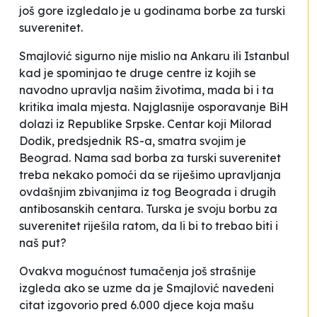
još gore izgledalo je u godinama borbe za turski
suverenitet.
Smajlović sigurno nije mislio na Ankaru ili Istanbul
kad je spominjao te druge centre iz kojih se
navodno upravlja našim životima, mada bi i ta
kritika imala mjesta. Najglasnije osporavanje BiH
dolazi iz Republike Srpske. Centar koji Milorad
Dodik, predsjednik RS-a, smatra svojim je
Beograd. Nama sad borba za turski suverenitet
treba nekako pomoći da se riješimo upravljanja
ovdašnjim zbivanjima iz tog Beograda i drugih
antibosanskih centara. Turska je svoju borbu za
suverenitet riješila ratom, da li bi to trebao biti i
naš put?
Ovakva mogućnost tumačenja još strašnije
izgleda ako se uzme da je Smajlović navedeni
citat izgovorio pred 6.000 djece koja mašu