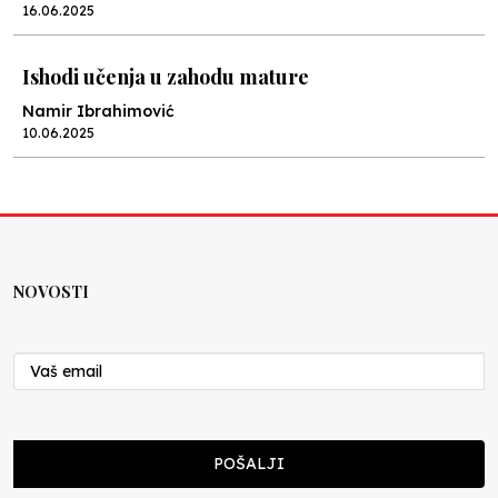
16.06.2025
Ishodi učenja u zahodu mature
Namir Ibrahimović
10.06.2025
Kraj školske godine, fotofiniš
Anes Osmić
04.06.2025
NOVOSTI
Reformar’s Coming
Nenad Veličković
29.10.2024
Cuke i djeca
POŠALJI
Školegijum redakcija