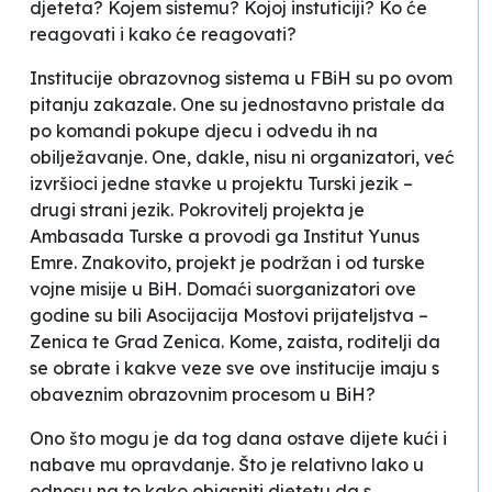
djeteta? Kojem sistemu? Kojoj instuticiji? Ko će
reagovati i kako će reagovati?
Institucije obrazovnog sistema u FBiH su po ovom
pitanju zakazale. One su jednostavno pristale da
po komandi pokupe djecu i odvedu ih na
obilježavanje. One, dakle, nisu ni organizatori, već
izvršioci jedne stavke u projektu
Turski jezik –
drugi strani jezik
. Pokrovitelj projekta je
Ambasada Turske a provodi ga Institut Yunus
Emre. Znakovito, projekt je podržan i od turske
vojne misije u BiH. Domaći suorganizatori ove
godine su bili Asocijacija Mostovi prijateljstva –
Zenica te Grad Zenica. Kome, zaista, roditelji da
se obrate i kakve veze sve ove institucije imaju s
obaveznim obrazovnim procesom u BiH?
Ono što mogu je da tog dana ostave dijete kući i
nabave mu opravdanje. Što je relativno lako u
odnosu na to kako objasniti djetetu da s