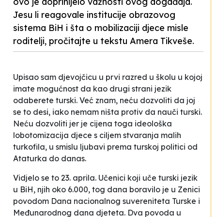
ovo je doprinijelo važnosti ovog događaja.
Jesu li reagovale institucije obrazovog
sistema BiH i šta o mobilizaciji djece misle
roditelji, pročitajte u tekstu Amera Tikveše.
Upisao sam djevojčicu u prvi razred u školu u kojoj
imate mogućnost da kao drugi strani jezik
odaberete turski. Već znam, neću dozvoliti da joj
se to desi, iako nemam ništa protiv da nauči turski.
Neću dozvoliti jer je cijena toga ideološka
lobotomizacija djece s ciljem stvaranja malih
turkofila, u smislu ljubavi prema turskoj politici od
Ataturka do danas.
Vidjelo se to 23. aprila. Učenici koji uče turski jezik
u BiH, njih oko 6.000, tog dana boravilo je u Zenici
povodom Dana nacionalnog suvereniteta Turske i
Međunarodnog dana djeteta. Dva povoda u