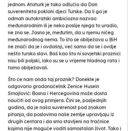
jednom. Ataturk je tako odlučio da Dan
suvereniteta pokloni djeci Turske. Da li ga je
odmah autokratski ambiciozno nazvao
međunarodnim ili je neko poslije njega to uradio,
ne zna se. Jasno je, međutim, da u njemu ničeg
međunarodnog nema. To što se obilježava u BiH
ne znači da je i ovdašnji, već samo da se i ovdje
nešto tursko slavi. Baš kao što ni sovjetski praznici
nisu bili poljski, iako su se u vrijeme hladnog rata i
tamo obilježavali.
Što će nam onda taj praznik? Donekle je
odgovorio gradonačelnik Zenice Husein
Smajlović:
Bosna i Hercegovina može dosta
naučiti od ovog primjera. Čini se, posljednjih
godina, da je naša suverenost pod znakom
pitanja, da poslovima naše zemlje upravljaju iz
drugih centara i da smo stavljeni na tračnice
kojima nije moguće voditi samostalan život. Tako i