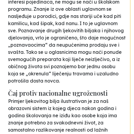
interesi pojedinaca, ne mogu se naći u školskom
programu. Znanje iz ove oblasti uglavnom se
nasljeđuje u porodici, gdje nas stariji uče kad piti
kamilicu, kad šipak, kad nanu. I to je uglavnom
sve. Poznavanje drugih ljekovitih biljaka i njihovog
djelovanja, vrlo je ograničeno, što daje mogućnost
„poznavaocima“ da neupućenima prodaju sve i
svašta. Tako se u oglasnicima mogu naći ponude
svemogućih preparata koji liječe neizlječivo, a iz
običnog života svi poznajemo bar jednu osobu
koja se „okrenula“ liječenju travama i uzaludno
potrošila dosta novca.
Čaj protiv nacionalne ugroženosti
Primjer ljekovitog bilja ilustrativan je za naš
obrazovni sistem iz kojeg djeca nakon godina i
godina školovanja ne iziđu kao osobe koja ima
znanje potrebno za svakodnevni život, za
samostalno razlikovanje realnosti od lažnih