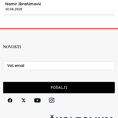
Namir Ibrahimović
10.06.2025
Kraj školske godine, fotofiniš
Anes Osmić
04.06.2025
NOVOSTI
Reformar’s Coming
Nenad Veličković
29.10.2024
Cuke i djeca
POŠALJI
Školegijum redakcija
06.12.2023
Francuski i može i ne može, ali turski može