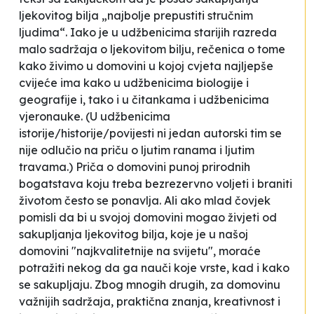
ljekovitog bilja „najbolje prepustiti stručnim
ljudima“. Iako je u udžbenicima starijih razreda
malo sadržaja o ljekovitom bilju, rečenica o tome
kako živimo u domovini u kojoj cvjeta najljepše
cvijeće ima kako u udžbenicima biologije i
geografije i, tako i u čitankama i udžbenicima
vjeronauke. (U udžbenicima
istorije/historije/povijesti ni jedan autorski tim se
nije odlučio na priču o ljutim ranama i ljutim
travama.) Priča o domovini punoj prirodnih
bogatstava koju treba bezrezervno voljeti i braniti
životom često se ponavlja. Ali ako mlad čovjek
pomisli da bi u svojoj domovini mogao živjeti od
sakupljanja ljekovitog bilja, koje je u našoj
domovini "najkvalitetnije na svijetu", moraće
potražiti nekog da ga nauči koje vrste, kad i kako
se sakupljaju. Zbog mnogih drugih, za domovinu
važnijih sadržaja, praktična znanja, kreativnost i