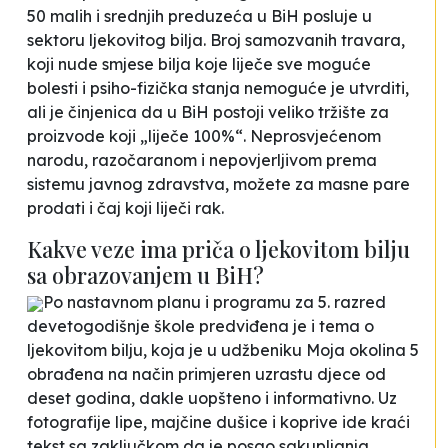
50 malih i srednjih preduzeća u BiH posluje u
sektoru ljekovitog bilja. Broj samozvanih travara,
koji nude smjese bilja koje liječe sve moguće
bolesti i psiho-fizička stanja nemoguće je utvrditi,
ali je činjenica da u BiH postoji veliko tržište za
proizvode koji „liječe 100%“. Neprosvjećenom
narodu, razočaranom i nepovjerljivom prema
sistemu javnog zdravstva, možete za masne pare
prodati i čaj koji liječi rak.
Kakve veze ima priča o ljekovitom bilju
sa obrazovanjem u BiH?
Po nastavnom planu i programu za 5. razred
devetogodišnje škole predviđena je i tema o
ljekovitom bilju, koja je u udžbeniku Moja okolina 5
obrađena na način primjeren uzrastu djece od
deset godina, dakle uopšteno i informativno. Uz
fotografije lipe, majčine dušice i koprive ide kraći
tekst sa zaključkom da je posao sakupljanja