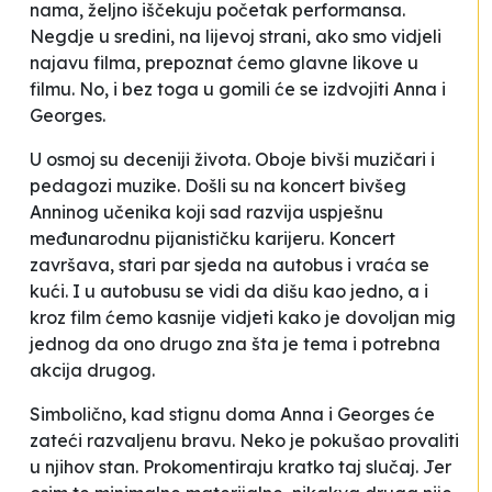
nama, željno iščekuju početak performansa.
Negdje u sredini, na lijevoj strani, ako smo vidjeli
najavu filma, prepoznat ćemo glavne likove u
filmu. No, i bez toga u gomili će se izdvojiti Anna i
Georges.
U osmoj su deceniji života. Oboje bivši muzičari i
pedagozi muzike. Došli su na koncert bivšeg
Anninog učenika koji sad razvija uspješnu
međunarodnu pijanističku karijeru. Koncert
završava, stari par sjeda na autobus i vraća se
kući. I u autobusu se vidi da dišu kao jedno, a i
kroz film ćemo kasnije vidjeti kako je dovoljan mig
jednog da ono drugo zna šta je tema i potrebna
akcija drugog.
Simbolično, kad stignu doma Anna i Georges će
zateći razvaljenu bravu. Neko je pokušao provaliti
u njihov stan. Prokomentiraju kratko taj slučaj. Jer