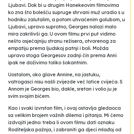
Ljubavi. Dok bi u drugim Hanekeovim filmovima
ko zna što bolešću supruge shrvani muž uradio s u
hodniku zalutalim, a potom uhvaćenim golubom, u
Ljubavi, upravo suprotno, Georges nalazi malo
mira zakrilivši ga. U ovom filmu prvi put vidimo
nešto osjećajniju stranu režisera, otvorenog za
empatiju prema ljudskoj patnji i boli. Možda
upravo stoga Georgesov zadnji čin prema Anni
ipak ne doživimo toliko šokantnim.
Uostalom, oko glave Annine, na jastuku,
vatrogasci nisu našli zvijezde već latice cvijeća. S
Annom je Georges bio, dakle, sretan i volio ju je
svim svojim bićem.
Kao i svaki izvrstan film, i ovaj ostavlja gledaoca
sa velikim brojem važnih dilema i pitanja. Mi ćemo
izdvojiti jedno: treba li ovom filmu dati oznaku
Roditeljska pažnja, i
zabraniti
ga djeci mlađoj od