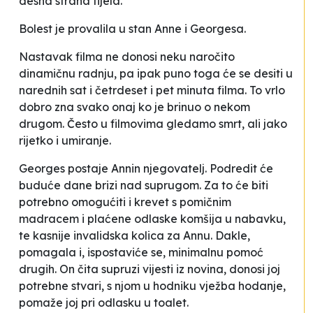
desna strana tijela.
Bolest je provalila u stan Anne i Georgesa.
Nastavak filma ne donosi neku naročito
dinamičnu radnju, pa ipak puno toga će se desiti u
narednih sat i četrdeset i pet minuta filma. To vrlo
dobro zna svako onaj ko je brinuo o nekom
drugom. Često u filmovima gledamo smrt, ali jako
rijetko i umiranje.
Georges postaje Annin njegovatelj. Podredit će
buduće dane brizi nad suprugom. Za to će biti
potrebno omogućiti i krevet s pomičnim
madracem i plaćene odlaske komšija u nabavku,
te kasnije invalidska kolica za Annu. Dakle,
pomagala i, ispostaviće se, minimalnu pomoć
drugih. On čita supruzi vijesti iz novina, donosi joj
potrebne stvari, s njom u hodniku vježba hodanje,
pomaže joj pri odlasku u toalet.