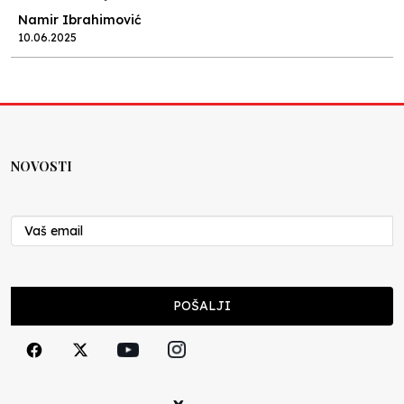
Namir Ibrahimović
10.06.2025
Kraj školske godine, fotofiniš
Anes Osmić
04.06.2025
NOVOSTI
Reformar’s Coming
Nenad Veličković
29.10.2024
Cuke i djeca
POŠALJI
Školegijum redakcija
06.12.2023
Francuski i može i ne može, ali turski može