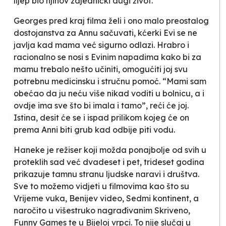
lijep bio njihov zajednički dugi život.
Georges pred kraj filma želi i ono malo preostalog
dostojanstva za Annu sačuvati, kćerki Evi se ne
javlja kad mama već sigurno odlazi. Hrabro i
racionalno se nosi s Evinim napadima kako bi za
mamu trebalo nešto učiniti, omogućiti joj svu
potrebnu medicinsku i stručnu pomoć. “Mami sam
obećao da ju neću više nikad voditi u bolnicu, a i
ovdje ima sve što bi imala i tamo”, reći će joj.
Istina, desit će se i ispad prilikom kojeg će on
prema Anni biti grub kad odbije piti vodu.
Haneke je režiser koji možda ponajbolje od svih u
proteklih sad već dvadeset i pet, trideset godina
prikazuje tamnu stranu ljudske naravi i društva.
Sve to možemo vidjeti u filmovima kao što su
Vrijeme vuka, Benijev video, Sedmi kontinent, a
naročito u višestruko nagrađivanim Skriveno,
Funny Games te u Bijeloj vrpci. To nije slučaj u