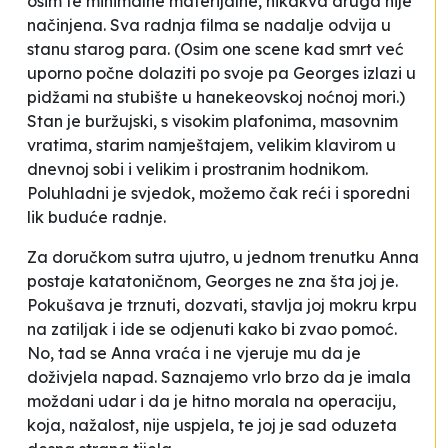
osim te minimalne materijalne, nikakva druga nije
načinjena. Sva radnja filma se nadalje odvija u
stanu starog para. (Osim one scene kad smrt već
uporno počne dolaziti po svoje pa Georges izlazi u
pidžami na stubište u hanekeovskoj noćnoj mori.)
Stan je buržujski, s visokim plafonima, masovnim
vratima, starim namještajem, velikim klavirom u
dnevnoj sobi i velikim i prostranim hodnikom.
Poluhladni je svjedok, možemo čak reći i sporedni
lik buduće radnje.
Za doručkom sutra ujutro, u jednom trenutku Anna
postaje katatoničnom, Georges ne zna šta joj je.
Pokušava je trznuti, dozvati, stavlja joj mokru krpu
na zatiljak i ide se odjenuti kako bi zvao pomoć.
No, tad se Anna vraća i ne vjeruje mu da je
doživjela napad. Saznajemo vrlo brzo da je imala
moždani udar i da je hitno morala na operaciju,
koja, nažalost, nije uspjela, te joj je sad oduzeta