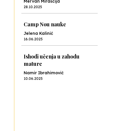
Ishodi učenja u zahodu
mature
Namir Ibrahimović
10.06.2025
Kraj školske godine, fotofiniš
Anes Osmić
04.06.2025
Reformar’s Coming
Nenad Veličković
29.10.2024
Cuke i djeca
Školegijum redakcija
06.12.2023