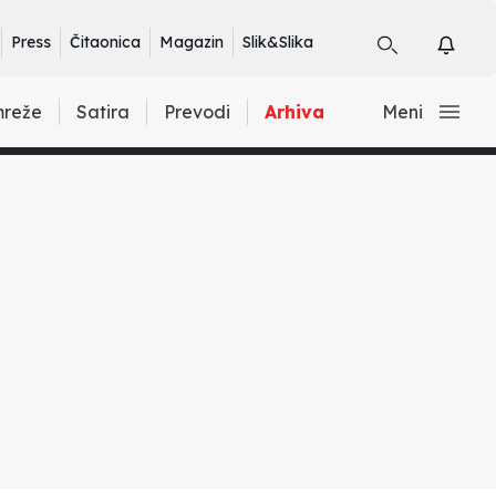
Press
Čitaonica
Magazin
Slik&Slika
mreže
Satira
Prevodi
Arhiva
Meni