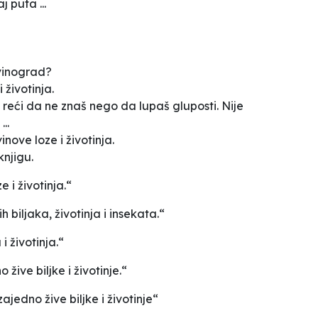
 puta ...
 vinograd?
 životinja.
e reći da ne znaš nego da lupaš gluposti. Nije
..
nove loze i životinja.
knjigu.
 i životinja.“
 biljaka, životinja i insekata.“
i životinja.“
žive biljke i životinje.“
ajedno žive biljke i životinje“