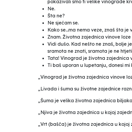
pokazivali smo ti velike vinograde kraj
Ne.
Šta ne?
Ne sjećam se.
Kako se...ma nema veze, znaš šta je
Znam. Životna zajednica vinove loze i
Vidi dušo. Kad nešto ne znaš, bolje j
sramota ne znati, sramota je ne htjeti .
Tata! Vinograd je životna zajednica vi
Ti baš uporan u lupetanju, donesi mi 
„Vinograd je životna zajednica vinove loze
„Livada i šuma su životne zajednice raznih
„Šuma je velika životna zajednica biljaka 
„Njiva je životna zajednica u kojoj zajedno 
„Vrt (bašča) je životna zajednica u kojoj z