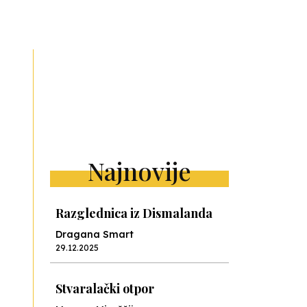
Najnovije
Razglednica iz Dismalanda
Dragana Smart
29.12.2025
Stvaralački otpor
Mervan Miraščija
28.10.2025
Camp Nou nauke
Jelena Kalinić
16.06.2025