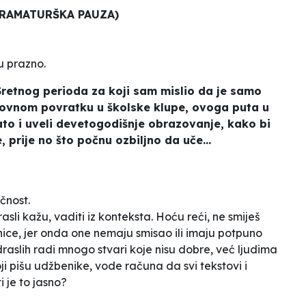
RAMATURŠKA PAUZA)
 u prazno.
 Sretnog perioda za koji sam mislio da je samo
ovnom povratku u školske klupe, ovoga puta u
to i uveli devetogodišnje obrazovanje, kako bi
 prije no što počnu ozbiljno da uče...
ičnost.
asli kažu, vaditi iz konteksta. Hoću reći, ne smiješ
enice, jer onda one nemaju smisao ili imaju potpuno
draslih radi mnogo stvari koje nisu dobre, već ljudima
ji pišu udžbenike, vode računa da svi tekstovi i
i je to jasno?