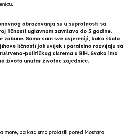
enicu.
snovnog obrazovanja su u suprotnosti sa
oj ličnosti uglavnom završava do 5 godine.
de zabune. Samo sam sve uvjereniji, kako škola
hove ličnosti još uvijek i paralelno razvijaju sa
uštveno-političkog sistema u BiH. Svako ima
na života unutar životne zajednice.
 na more, pa kad smo prolazili pored Mostara