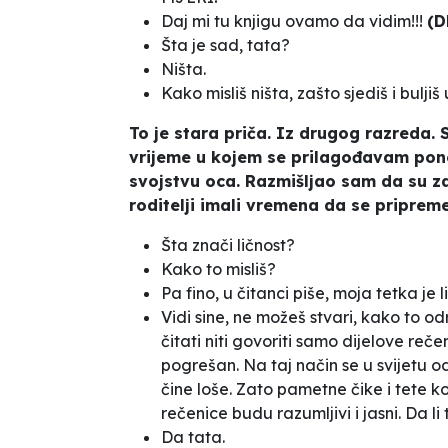
Daj mi tu knjigu ovamo da vidim!!!
(D
Šta je sad, tata?
Ništa.
Kako misliš ništa, zašto sjediš i buljiš
To je stara priča. Iz drugog razreda.
vrijeme u kojem se prilagođavam pon
svojstvu oca. Razmišljao sam da su za
roditelji imali vremena da se pripreme,
Šta znači ličnost?
Kako to misliš?
Pa fino, u čitanci piše, moja tetka je l
Vidi sine, ne možeš stvari, kako to odr
čitati niti govoriti samo dijelove reč
pogrešan. Na taj način se u svijetu o
čine loše. Zato pametne čike i tete ko
rečenice budu razumljivi i jasni. Da li t
Da tata.