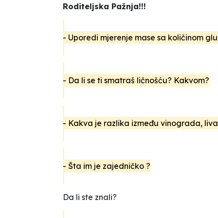
Roditeljska Pažnja!!!
- Uporedi mjerenje mase sa količinom glu
- Da li se ti smatraš ličnošću? Kakvom?
- Kakva je razlika između vinograda, liva
- Šta im je zajedničko ?
Da li ste znali?