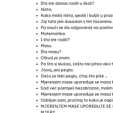
Šta ste danas radili u školi?
Ništa.
Kako misliš ništa, sjedili i buljili u pra
Joj tata jesi dosadan s tim fazonima.
Pa nauči se da odgovaraš na postavlj
Matematika.
I šta ste radili?
Masu.
Šta masu?
Otkud ja znam.
Pa šta si slušao, zašto nisi pitao ako t
Joooj, jesi pegla.
Daću ja tebi peglu, čitaj šta piše ...
Mjerenjem mase upoređuje se masa ko
Sad već postaješ bezobrazan, molim t
Mjerenjem mase upoređuje se masa ko
Ozbiljan sam, pročitaj to kako je napi
MJERENJEM MASE UPOREĐUJE SE 
MJERI!