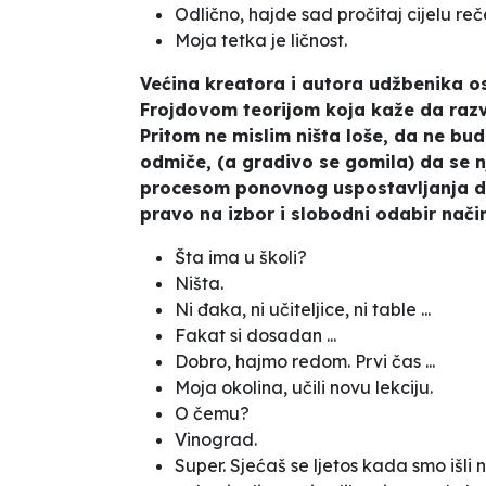
Odlično, hajde sad pročitaj cijelu reč
Moja tetka je ličnost.
Većina kreatora i autora udžbenika o
Frojdovom teorijom koja kaže da razv
Pritom ne mislim ništa loše, da ne bu
odmiče, (a gradivo se gomila) da se nji
procesom ponovnog uspostavljanja dr
pravo na izbor i slobodni odabir nači
Šta ima u školi?
Ništa.
Ni đaka, ni učiteljice, ni table ...
Fakat si dosadan ...
Dobro, hajmo redom. Prvi čas ...
Moja okolina, učili novu lekciju.
O čemu?
Vinograd.
Super. Sjećaš se ljetos kada smo išli