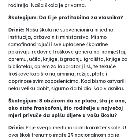
roditelja. Naša škola je privatna.
Školegijum: Da li je profitabilna za vlasnika?
Drinić:
Našu školu ne subvencionira ni jedna
institucija, država niti ministarstvo. Mi smo
samofinansirajući i sve uplaćene školarine
pokrivaju redovne troškove generalno: namještaj,
opremu, učila, knjige, izgradnju igrališta, knjige za
biblioteku, oprem za laboratorij i sl., te tekuće
troškove kao što najamnina, režije, plate i
doprinose svim zaposlenicima. Kad bismo ostvarili
neku veliku dobit, sigurno da bi dio išao vlasniku.
Školegijum: S obzirom da se plaća, šta je ono,
ako niste frankofoni, što roditelje u najvećoj
mjeri privuče da upišu dijete u vašu školu?
Drinić:
Prije svega međunarodni karakter škole. U
ovoj školi trenutno imate 29 nacionalnosti pa je