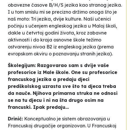
obavezne časove B/H/S jezika kao stranog jezika.
I u tom smislu mi se precizno držimo onoga što je
naš moto: Tri jezika, dvije kulture. Naši učenici
počinju s učenjem engleskog jezika u Maloj školi,
dakle u četvrtoj godini života, kroz zabavne
aktivnosti i do kraja osnovne škole težimo
ostvarenju nivoa B2 iz engleskog jezika (prema
evropskom okviru o poznavanju stranih jezika).
Školegijum: Razgovarao sam s dvije vaše
profesorice iz Male škole. One su profesorice
francuskog jezika a predaju djeci
predškolskog uzrasta sve što ta djeca treba
da nauče. Njihova primarna struka ne odnosi
se na tu djecu i ni na šta drugo osim na
francuski. Ipak predaju...
Drinić:
Konceptualno je sistem obrazovanja u
Francuskoj drugačije organizovan. U Francuskoj