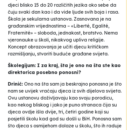
djeci blisko 15 do 20 različitih jezika oko sebe da
čuju svaki dan kao i da vide ljude svih boja i rasa.
Škola je sekularna ustanova. Zasnovana je na
građanskim vrijednostima – «Liberté, Egalité,
Fraternité» – sloboda, jednakost, bratstvo. Nema
vjeronauke u školi, nikakvog upliva religije.
Koncept obrazovanja je učiti djecu kritičkom
razmišljanju, stvoriti buduće građane svijeta.
Školegijum: I za kraj
,
šta je ono na šta ste kao
direktorica posebno ponosni?
Drinić:
Ono na šta sam ja beskrajno ponosna je što
nam se uvijek vraćaju djeca iz svih dijelova svijeta.
Ovu ustanovu doživljavaju kao svoju porodicu,
kao nekog bliskog i jako je puno stranaca čija su
djeca ovdje išla dvije, tri, četiri godine koji su
posjetili školu kad god su došli u BiH. Ponosna sam
što djeca s osmijehom dolaze u školu, što ih raduje