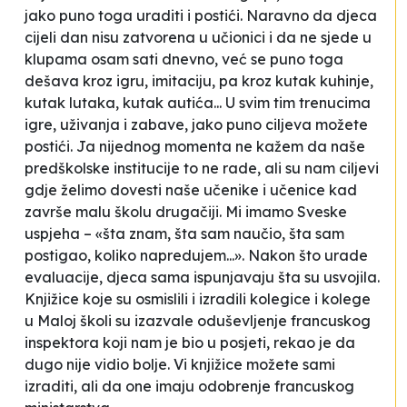
jako puno toga uraditi i postići. Naravno da djeca
cijeli dan nisu zatvorena u učionici i da ne sjede u
klupama osam sati dnevno, već se puno toga
dešava kroz igru, imitaciju, pa kroz kutak kuhinje,
kutak lutaka, kutak autića... U svim tim trenucima
igre, uživanja i zabave, jako puno ciljeva možete
postići. Ja nijednog momenta ne kažem da naše
predškolske institucije to ne rade, ali su nam ciljevi
gdje želimo dovesti naše učenike i učenice kad
završe malu školu drugačiji. Mi imamo Sveske
uspjeha – «šta znam, šta sam naučio, šta sam
postigao, koliko napredujem...». Nakon što urade
evaluacije, djeca sama ispunjavaju šta su usvojila.
Knjižice koje su osmislili i izradili kolegice i kolege
u Maloj školi su izazvale oduševljenje francuskog
inspektora koji nam je bio u posjeti, rekao je da
dugo nije vidio bolje. Vi knjižice možete sami
izraditi, ali da one imaju odobrenje francuskog