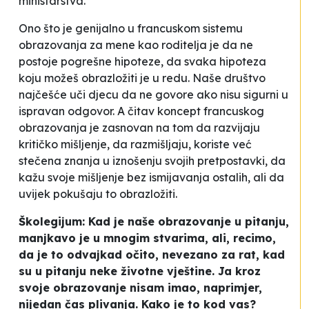
ministarstva.
Ono što je genijalno u francuskom sistemu
obrazovanja za mene kao roditelja je da ne
postoje pogrešne hipoteze, da svaka hipoteza
koju možeš obrazložiti je u redu. Naše društvo
najčešće uči djecu da ne govore ako nisu sigurni u
ispravan odgovor. A čitav koncept francuskog
obrazovanja je zasnovan na tom da razvijaju
kritičko mišljenje, da razmišljaju, koriste već
stečena znanja u iznošenju svojih pretpostavki, da
kažu svoje mišljenje bez ismijavanja ostalih, ali da
uvijek pokušaju to obrazložiti.
Školegijum: Kad je naše obrazovanje u pitanju,
manjkavo je u mnogim stvarima, ali, recimo,
da je to odvajkad očito, nevezano za rat, kad
su u pitanju neke životne vještine. Ja kroz
svoje obrazovanje nisam imao, naprimjer,
nijedan čas plivanja. Kako je to kod vas?