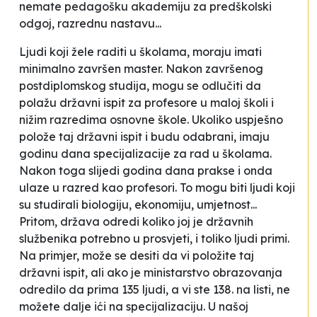
nemate pedagošku akademiju za predškolski
odgoj, razrednu nastavu...
Ljudi koji žele raditi u školama, moraju imati
minimalno završen master. Nakon završenog
postdiplomskog studija, mogu se odlučiti da
polažu državni ispit za profesore u maloj školi i
nižim razredima osnovne škole. Ukoliko uspješno
polože taj državni ispit i budu odabrani, imaju
godinu dana specijalizacije za rad u školama.
Nakon toga slijedi godina dana prakse i onda
ulaze u razred kao profesori. To mogu biti ljudi koji
su studirali biologiju, ekonomiju, umjetnost...
Pritom, država odredi koliko joj je državnih
službenika potrebno u prosvjeti, i toliko ljudi primi.
Na primjer, može se desiti da vi položite taj
državni ispit, ali ako je ministarstvo obrazovanja
odredilo da prima 135 ljudi, a vi ste 138. na listi, ne
možete dalje ići na specijalizaciju. U našoj