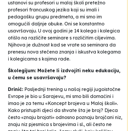
ustanovi su profesori u maloj školi pretežno
profesori francuskog jezika koji su imali i
pedagošku grupu predmeta, a mi smo im
omogućili daljnje obuke. Oni se konstantno
usavršavaju. U ovoj godini je 14 kolega i kolegica
otišlo na različite seminare s različitim ciljevima.
Njihova je dužnost kad se vrate sa seminara da
prenesu nova stečena znanja i iskustva kolegama
i kolegicama s kojima rade.
Školegijum: Možete li izdvojiti neku edukaciju,
u čemu se usavršavaju?
Drinić:
Posljednji trening u našoj regiji jugoistočne
Evrope je bio u Sarajevu, mi smo bili domaćini i
imao je za temu «Koncept brojeva u Maloj školi».
Kako pristupiti djeci da shvate šta je broj? Djeca
često «znaju brojati» odnosno poznaju brojčani niz,
znaju niz pjesmica s brojevima i sl., ali često ne