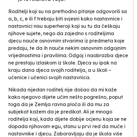
Roditelji koji su na prethodno pitanje odgovorili sa
a, b, c, e ili f trebaju biti svjesni kako nastavnice i
nastavnici nisu superheroji koji su tu da češkaju
njihove sujete, nego da zajedno s roditeljima
djecu nauče osnovnim stvarima iz predmeta koje
predaju, te da ih nauče nekim osnovnim odgojnim
vrijednostima i pravilima. Odgoj i naobrazba djece
ne prestaju izlaskom iz škole. Djeca su ipak na
kraju dana djeca svojih roditelja, a u školi –
učenice i učenici svojih nastavnica.
Nikada nijedan roditelj nije došao da mi kaže
kako njegovo dijete učim nešto pogrešno, poput
toga da je Zemlja ravna ploča ili da mu za
subjekat kažem da je predikat. Ali je mnogo
roditelja koji, kada dijete dobije ocjenu koja se ne
dopada njihovom egu, stanu u prvi red da muče i
nastavnike i djecu. Zaboravljaju da je škola više