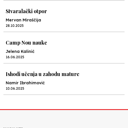
Stvaralački otpor
Mervan Miraščija
28.10.2025
Camp Nou nauke
Jelena Kalinić
16.06.2025
Ishodi učenja u zahodu mature
Namir Ibrahimović
10.06.2025
Kraj školske godine, fotofiniš
Anes Osmić
04.06.2025