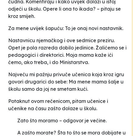
čudna
. Komentiraju i kako uvijek dolazi u istoj
odjeći u školu.
Opere li ona to ikada?
– pitaju se
kroz smijeh.
Za mene uvijek šapuću:
To je onaj novi nastavnik
.
Nastavnicu njemačkog i ove sedmice preziru.
Opet je pola razreda dobilo jedinice.
Žalićemo se i
pedagogici i direktorici. Moja mama kaže ići
ćemo, ako treba, i do Ministarstva.
Najveću mi pažnju privuče učenica koja kroz igru
govori drugarici do sebe:
Ma mene mama šalje u
školu samo da joj ne smetam kući.
Potaknut ovom rečenicom, pitam učenice i
učenike na času zašto dolaze u školu.
Zato što moramo
– odgovor je većine.
A zašto morate?
Šta to što
se mora
dobijate u