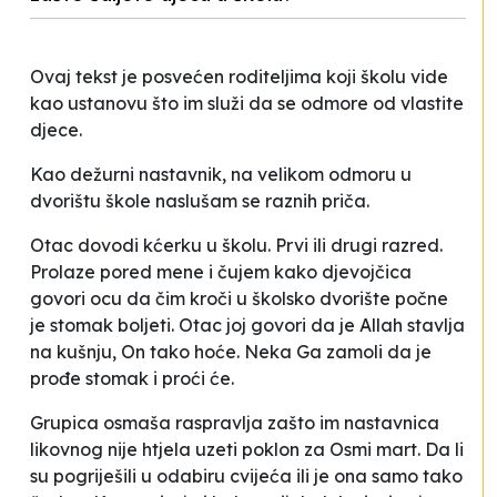
Ovaj tekst je posvećen roditeljima koji školu vide
kao ustanovu što im služi da se odmore od vlastite
djece.
Kao dežurni nastavnik, na velikom odmoru u
dvorištu škole naslušam se raznih priča.
Otac dovodi kćerku u školu. Prvi ili drugi razred.
Prolaze pored mene i čujem kako djevojčica
govori ocu da čim kroči u školsko dvorište počne
je stomak boljeti. Otac joj govori da je Allah stavlja
na kušnju, On tako hoće. Neka Ga zamoli da je
prođe stomak i proći će.
Grupica osmaša raspravlja zašto im nastavnica
likovnog nije htjela uzeti poklon za Osmi mart. Da li
su pogriješili u odabiru cvijeća ili je ona samo
tako