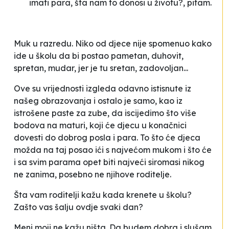
imati para, šta nam to donosi u životu?,
pitam.
Muk u razredu. Niko od djece nije spomenuo kako
ide u školu da bi postao pametan, duhovit,
spretan, mudar, jer je tu sretan, zadovoljan...
Ove su vrijednosti izgleda odavno istisnute iz
našeg obrazovanja i ostalo je samo, kao iz
istrošene paste za zube, da iscijedimo što više
bodova na maturi, koji će djecu u konačnici
dovesti do dobrog posla i para. To što će djeca
možda na taj posao ići s najvećom mukom i što će
i sa svim parama opet biti najveći siromasi nikog
ne zanima, posebno ne njihove roditelje.
Šta vam roditelji kažu kada krenete u školu?
Zašto vas šalju ovdje svaki dan?
Meni moji ne kažu ništa. Da budem dobra i slušam