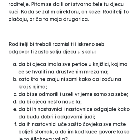
roditelje. Pitam se da li oni stvarno žele tu djecu
kući. Kada se žalim direktoru, on kaže
: Roditelji to
plaćaju, priča ta moja drugarica
.
Roditelji bi trebali razmisliti i iskreno sebi
odgovoriti zašto šalju djecu u školu:
da bi djeca imala sve petice u knjižici, kojima
će se hvaliti na društvenim mrežama;
zato što ne znaju ni sami kako da izađu na
kraj s njima;
da bi se odmorili i uzeli vrijeme samo za sebe;
da bi djeca nešto naučila;
da bi ih nastavnici i nastavnice odgajale kako
da budu dobri i odgovorni ljudi;
da ih nastavnici uče zašto čovjeka sve može
boljeti stomak, a da im kod kuće govore kako
je to Allahova volja?