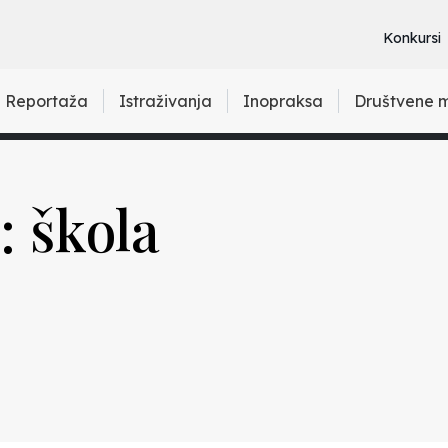
Konkursi
Reportaža
Istraživanja
Inopraksa
Društvene 
: škola