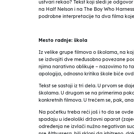
ustvari rekao? Tekst koji sledi je odgovor
na
Half Nelson
i na
The Boy Who Harness
podrobne interpretacije ta dva filma koje 
Mesto radnje: škola
Iz velike grupe filmova o školama, na ko
se izdvojiti dve međusobno povezane pod
njima narativno oblikuje – nazovimo to ta
apologija, odnosno kritika škole biće ov
Tekst se sastoji iz tri dela. U prvom se 
školama. U drugom se na primerima poka
konkretnih filmova. U trećem se, pak, ana
Na početku treba reći još i to da se ovd
spadaju u ideološki državni aparat (zaje
određenja ne izvlači nužno negativan sud
pre Althussera, bili skloni da ishitreno, 