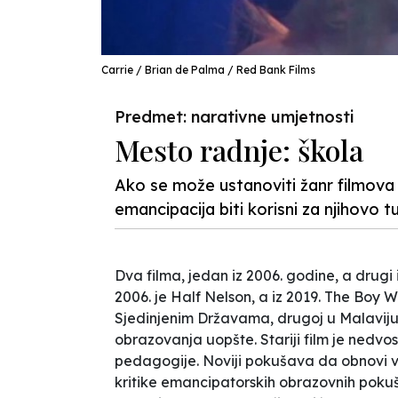
Carrie / Brian de Palma / Red Bank Films
Predmet: narativne umjetnosti
Mesto radnje: škola
Ako se može ustanoviti žanr filmova o
emancipacija biti korisni za njihovo 
Dva filma, jedan iz 2006. godine, a drugi 
2006. je
Half Nelson
, a iz 2019.
The Boy W
Sjedinjenim Državama, drugoj u Malaviju, 
obrazovanja uopšte. Stariji film je nedvo
pedagogije. Noviji pokušava da obnovi ver
kritike emancipatorskih obrazovnih pokuš