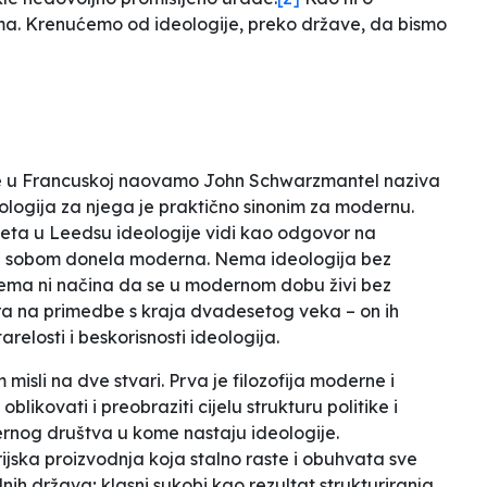
ama. Krenućemo od ideologije, preko države, da bismo
ije u Francuskoj naovamo John Schwarzmantel naziva
ogija za njega je praktično sinonim za modernu.
teta u Leedsu ideologije vidi kao odgovor na
 sa sobom donela moderna. Nema ideologija bez
, nema ni načina da se u modernom dobu živi bez
a na primedbe s kraja dvadesetog veka – on ih
elosti i beskorisnosti ideologija.
li na dve stvari. Prva je filozofija moderne i
ikovati i preobraziti cijelu strukturu politike i
rnog društva u kome nastaju ideologije.
ijska proizvodnja koja stalno raste i obuhvata sve
lnih država; klasni sukobi kao rezultat strukturiranja