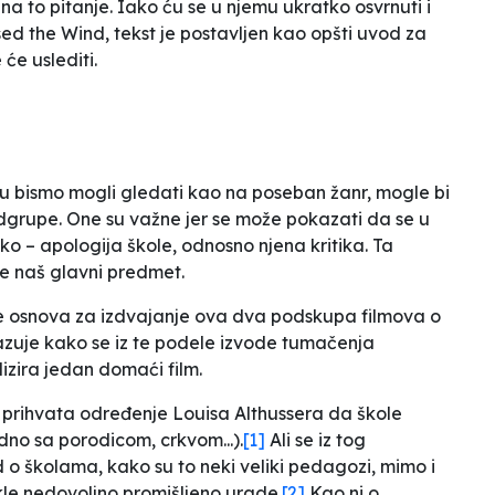
 na to pitanje. Iako ću se u njemu ukratko osvrnuti i
ed the Wind
, tekst je postavljen kao opšti uvod za
će uslediti.
ju bismo mogli gledati kao na poseban žanr, mogle bi
grupe. One su važne jer se može pokazati da se u
ko – apologija škole, odnosno njena kritika. Ta
de naš glavni predmet.
daje osnova za izdvajanje ova dva podskupa filmova o
zuje kako se iz te podele izvode tumačenja
lizira jedan domaći film.
e prihvata određenje Louisa Althussera da škole
dno sa porodicom, crkvom...).
[1]
Ali se iz tog
 o školama, kako su to neki veliki pedagozi, mimo i
dakle nedovoljno promišljeno urade.
[2]
Kao ni o