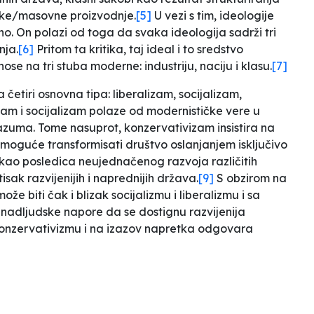
ske/masovne proizvodnje.
[5]
U vezi s tim, ideologije
o. On polazi od toga da
svaka ideologija sadrži tri
anja
.
[6]
Pritom ta kritika, taj ideal i to sredstvo
ose na tri stuba moderne: industriju, naciju i klasu.
[7]
četiri osnovna tipa: liberalizam, socijalizam,
zam i socijalizam polaze od modernističke vere u
uma. Tome nasuprot, konzervativizam insistira na
 moguće transformisati društvo oslanjanjem isključivo
kao posledica neujednačenog razvoja različitih
isak razvijenijih i naprednijih država.
[9]
S obzirom na
e biti čak i blizak socijalizmu i liberalizmu i sa
a
nadljudske
napore da se dostignu razvijenija
 konzervativizmu i na izazov napretka odgovara