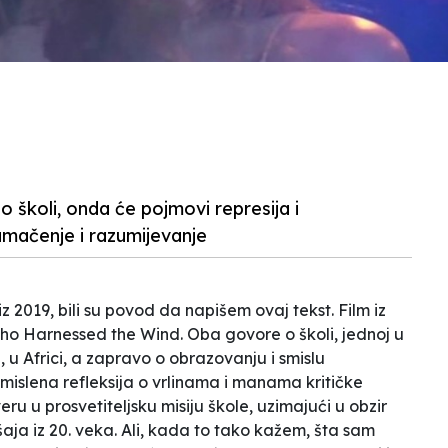
 školi, onda će pojmovi represija i
tumačenje i razumijevanje
iz 2019, bili su povod da napišem ovaj tekst. Film iz
ho Harnessed the Wind
. Oba govore o školi, jednoj u
u Africi, a zapravo o obrazovanju i smislu
smislena refleksija o vrlinama i manama kritičke
u u prosvetiteljsku misiju škole, uzimajući u obzir
aja iz 20. veka. Ali, kada to tako kažem, šta sam