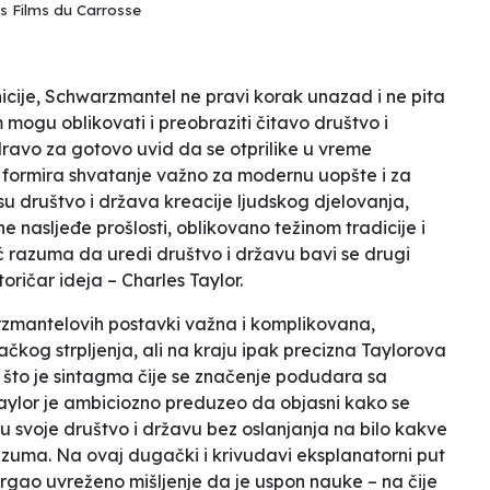
es Films du Carrosse
nicije, Schwarzmantel ne pravi korak unazad i ne pita
mogu oblikovati i preobraziti čitavo društvo i
dravo za gotovo uvid da se otprilike u vreme
 formira shvatanje važno za modernu uopšte i za
su društvo i država kreacije ljudskog djelovanja,
ne nasljeđe prošlosti, oblikovano težinom tradicije i
 razuma da uredi društvo i državu bavi se drugi
oričar ideja – Charles Taylor.
zmantelovih postavki važna i komplikovana,
ačkog strpljenja, ali na kraju ipak precizna Taylorova
, što je sintagma čije se značenje podudara sa
ylor je ambiciozno preduzeo da objasni kako se
ju svoje društvo i državu bez oslanjanja na bilo kakve
zuma. Na ovaj dugački i krivudavi eksplanatorni put
vrgao uvreženo mišljenje da je uspon nauke – na čije