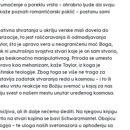
umačenje o poreklu vrsta – ohrabrio ljude da svoju
 kaže poznati romantičarski poklič – postanu sami
nativna shvatanja u okrilju verske misli dovela do
rizacije, to jest raščaravanja ili odmađijavanja
ylor, što je upravo vera u neograničenu moć Boga,
ni unutrašnja svojstva stvari koje je on sam stvorio,
ega
beskonačno manipulativnog
. Priroda se umesto
apravo kao mehanizam, kaže Taylor,
iz koga je
tinske teologije
. Zbog toga se više ne traga za
stavlja zadatak
stvaranja reda u kosmosu
–
i to ili
eku vrstu reakcije na Božiju svemoć u kojoj za nas
aniju svest o našem mestu unutar uređenog kosmosa
.
icljiva, ali ih dalje nećemo slediti. Na njegovu knjigu
lo na stvari kojima se bavi Schwarzmantel. Obojicu
ologija – te uloga naših svetonazora u ophođenju sa