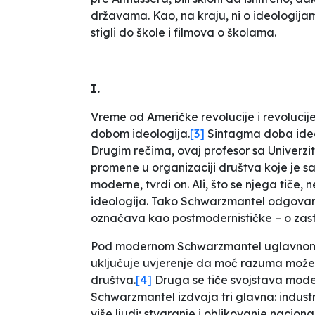
državama. Kao, na kraju, ni o ideologij
stigli do škole i filmova o školama.
I.
Vreme od Američke revolucije i revoluc
dobom ideologija.
[3]
Sintagma doba ideol
Drugim rečima, ovaj profesor sa Univerzi
promene u organizaciji društva koje je
moderne, tvrdi on. Ali, što se njega tiče
ideologija. Tako Schwarzmantel odgovar
označava kao postmodernističke – o zastar
Pod modernom Schwarzmantel uglavnom mis
uključuje
uvjerenje da moć razuma može obl
društva
.
[4]
Druga se tiče svojstava mode
Schwarzmantel izdvaja tri glavna: industr
više ljudi; stvaranje i oblikovanje naciona