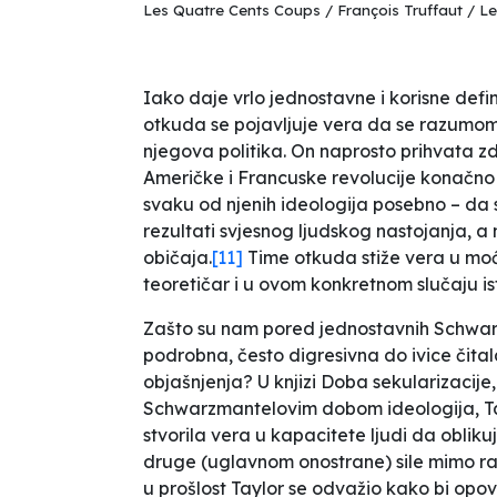
Les Quatre Cents Coups / François Truffaut / L
Iako daje vrlo jednostavne i korisne defi
otkuda se pojavljuje vera da se razumom 
njegova politika. On naprosto prihvata z
Američke i Francuske revolucije konačno
svaku od njenih ideologija posebno –
da 
rezultati svjesnog ljudskog nastojanja, a 
običaja
.
[11]
Time otkuda stiže vera u moć
teoretičar i u ovom konkretnom slučaju ist
Zašto su nam pored jednostavnih Schwar
podrobna, često digresivna do ivice čital
objašnjenja? U knjizi
Doba sekularizacije
Schwarzmantelovim dobom ideologija, Ta
stvorila vera u kapacitete ljudi da obliku
druge (uglavnom onostrane) sile mimo ra
u prošlost Taylor se odvažio kako bi opo