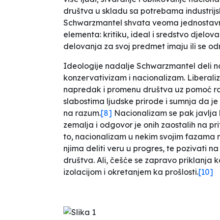
društva u skladu sa potrebama industrij
Schwarzmantel shvata veoma jednostavn
elementa: kritiku, ideal i sredstvo djelov
delovanja za svoj predmet imaju ili se odn
Ideologije nadalje Schwarzmantel deli na 
konzervativizam i nacionalizam. Liberali
napredak i promenu društva uz pomoć raz
slabostima ljudske prirode i sumnja da je
na razum.
[8]
Nacionalizam se pak javlja 
zemalja i odgovor je onih zaostalih na prit
to, nacionalizam u nekim svojim fazama mož
njima deliti veru u progres, te pozivati n
društva. Ali, češće se zapravo priklanja
izolacijom i okretanjem ka prošlosti.
[10]