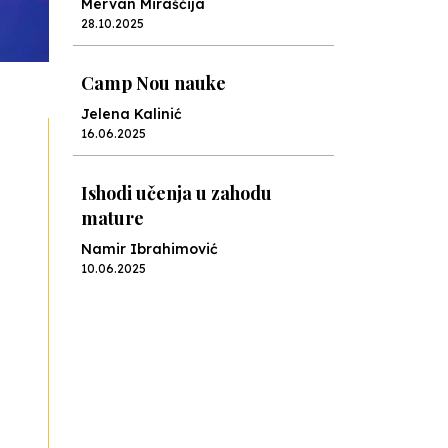
Mervan Miraščija
28.10.2025
Camp Nou nauke
Jelena Kalinić
16.06.2025
Ishodi učenja u zahodu
mature
Namir Ibrahimović
10.06.2025
Kraj školske godine, fotofiniš
Anes Osmić
04.06.2025
Reformar’s Coming