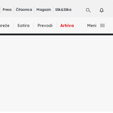
Press
Čitaonica
Magazin
Slik&Slika
mreže
Satira
Prevodi
Arhiva
Meni