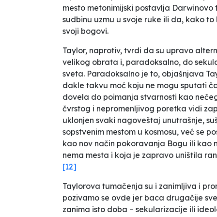
mesto metonimijski postavlja Darwinovo t
sudbinu uzmu u svoje ruke ili da, kako to
svoji bogovi.
Taylor, naprotiv, tvrdi da su upravo alter
velikog obrata i, paradoksalno, do sekula
sveta. Paradoksalno je to, objašnjava Ta
dakle takvu moć koju ne mogu sputati čak 
dovela do poimanja stvarnosti kao neč
čvrstog i nepromenljivog poretka vidi z
uklonjen svaki nagoveštaj unutrašnje, suš
sopstvenim mestom u kosmosu, već se po
kao nov način pokoravanja Bogu ili kao n
nema mesta i koja je zapravo uništila r
[12]
Taylorova tumačenja su i zanimljiva i pron
pozivamo se ovde jer baca drugačije svet
zanima isto doba – sekularizacije ili ide