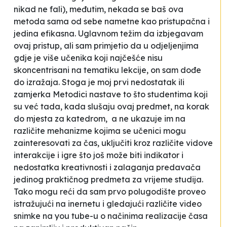
nikad ne fali), međutim, nekada se baš ova
metoda sama od sebe nametne kao pristupačna i
jedina efikasna. Uglavnom težim da izbjegavam
ovaj pristup, ali sam primjetio da u odjeljenjima
gdje je više učenika koji najčešće nisu
skoncentrisani na tematiku lekcije, on sam dođe
do izražaja. Stoga je moj prvi nedostatak ili
zamjerka Metodici nastave to što studentima koji
su već tada, kada slušaju ovaj predmet, na korak
do mjesta za katedrom, a ne ukazuje im na
različite mehanizme kojima se učenici mogu
zainteresovati za čas, uključiti kroz različite vidove
interakcije i igre što još može biti indikator i
nedostatka kreativnosti i zalaganja predavača
jedinog praktičnog predmeta za vrijeme studija.
Tako mogu reći da sam prvo polugodište proveo
istražujući na inernetu i gledajući različite video
snimke na you tube-u o načinima realizacije časa