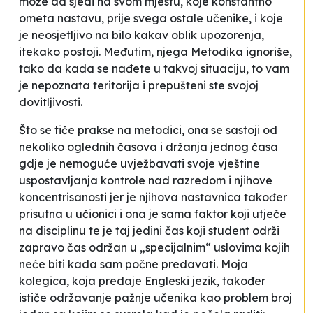
može da sjedi na svom mjestu, koje konstantno
ometa nastavu, prije svega ostale učenike, i koje
je neosjetljivo na bilo kakav oblik upozorenja,
itekako postoji. Međutim, njega Metodika ignoriše,
tako da kada se nađete u takvoj situaciju, to vam
je nepoznata teritorija i prepušteni ste svojoj
dovitljivosti.
Što se tiče prakse na metodici, ona se sastoji od
nekoliko oglednih časova i držanja jednog časa
gdje je nemoguće uvježbavati svoje vještine
uspostavljanja kontrole nad razredom i njihove
koncentrisanosti jer je njihova nastavnica također
prisutna u učionici i ona je sama faktor koji utječe
na disciplinu te je taj jedini čas koji student održi
zapravo čas održan u „specijalnim“ uslovima kojih
neće biti kada sam počne predavati. Moja
kolegica, koja predaje Engleski jezik, također
ističe održavanje pažnje učenika kao problem broj