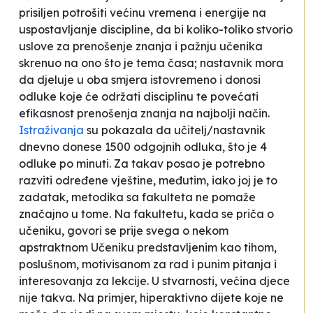
prisiljen potrošiti većinu vremena i energije na
uspostavljanje discipline, da bi koliko-toliko stvorio
uslove za prenošenje znanja i pažnju učenika
skrenuo na ono što je tema časa; nastavnik mora
da djeluje u oba smjera istovremeno i donosi
odluke koje će održati disciplinu te povećati
efikasnost prenošenja znanja na najbolji način.
Istraživanja
su pokazala da učitelj/nastavnik
dnevno donese 1500 odgojnih odluka, što je 4
odluke po minuti. Za takav posao je potrebno
razviti određene vještine, međutim, iako joj je to
zadatak, metodika sa fakulteta ne pomaže
značajno u tome. Na fakultetu, kada se priča o
učeniku, govori se prije svega o nekom
apstraktnom Učeniku predstavljenim kao tihom,
poslušnom, motivisanom za rad i punim pitanja i
interesovanja za lekcije. U stvarnosti, većina djece
nije takva. Na primjer, hiperaktivno dijete koje ne