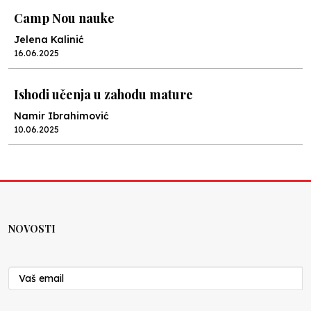
Camp Nou nauke
Jelena Kalinić
16.06.2025
Ishodi učenja u zahodu mature
Namir Ibrahimović
10.06.2025
Kraj školske godine, fotofiniš
Anes Osmić
04.06.2025
NOVOSTI
Reformar’s Coming
Nenad Veličković
29.10.2024