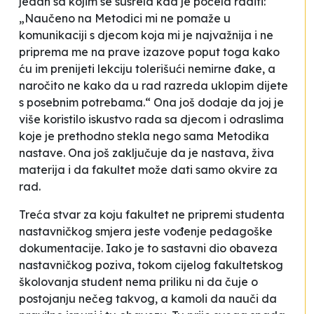
jedan sa kojim se susrela kad je počela raditi:
„Naučeno na Metodici mi ne pomaže u
komunikaciji s djecom koja mi je najvažnija i ne
priprema me na prave izazove poput toga kako
ću im prenijeti lekciju tolerišući nemirne đake, a
naročito ne kako da u rad razreda uklopim dijete
s posebnim potrebama.“ Ona još dodaje da joj je
više koristilo iskustvo rada sa djecom i odraslima
koje je prethodno stekla nego sama Metodika
nastave. Ona još zaključuje da je nastava, živa
materija i da fakultet može dati samo okvire za
rad.
Treća stvar za koju fakultet ne pripremi studenta
nastavničkog smjera jeste vođenje pedagoške
dokumentacije. Iako je to sastavni dio obaveza
nastavničkog poziva, tokom cijelog fakultetskog
školovanja student nema priliku ni da čuje o
postojanju nečeg takvog, a kamoli da nauči da