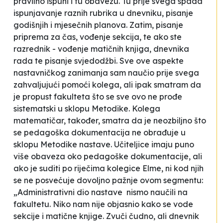
pravilno ispuni i tu obavezu. Tu prije svega spada
ispunjavanje raznih rubrika u dnevniku, pisanje
godišnjih i mjesečnih planova. Zatim, pisanje
priprema za čas, vođenje sekcija, te ako ste
razrednik - vođenje matičnih knjiga, dnevnika
rada te pisanje svjedodžbi. Sve ove aspekte
nastavničkog zanimanja sam naučio prije svega
zahvaljujući pomoći kolega, ali ipak smatram da
je propust fakulteta što se sve ovo ne prođe
sistematski u sklopu Metodike. Kolega
matematičar, također, smatra da je neozbiljno što
se pedagoška dokumentacija ne obrađuje u
sklopu Metodike nastave. Učiteljice imaju puno
više obaveza oko pedagoške dokumentacije, ali
ako je suditi po riječima kolegice Elme, ni kod njih
se ne posvećuje dovoljno pažnje ovom segmentu:
„Administrativni dio nastave nismo naučili na
fakultetu. Niko nam nije objasnio kako se vode
sekcije i matične knjige. Zvuči čudno, ali dnevnik