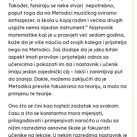
Također, forsiraju se neke stvari nepotrebno,
poput toga da na Metodici muzičkog sviramo
sintisajezer, a škola u kojoj radim i većina drugih
uopšte nema nijedan instrument.“ Nastavnik
matematike koji je u prosvjeti već sedam godina,
kaže da je više naučio od svojih kolega i prijatelja
nego na Metodici. Još dodaje da je jako bitan
aspekt imati pravilan i prijateljski odnos sa
učenicima i pokazati im da i nastavnik i učenik
imaju jedan zajednički cilj – lakši i zanimljiviji put
do znanja. Dakle, možemo zaključiti da je
Metodika previše fokusirana na teoriju, a malo na
primjenu te teorije.
Ono što se čini kao najteži zadatak na svakom
času a što se konstantno mora mijenjati,
prilagođavati i primjenjivati naročito u radu sa
nižim razredima osnovne škole je fokusirati
učenike na lekcije. U nekim razredima nastavnik je