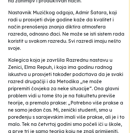
na zanimljiv i produktivan način.
Nastavnik Muzičkog odgoja, Admir Šatara, koji
radi u prosvjeti dvije godine kaže da kvalitet i
način prenošenja znanja diktira atmosfera
razreda, odnosno đaci. Ne može se isti sistem rada
koristit u svakom razredu. Svi razredi imaju nešto
svoje.
Kolegica koja je završila Razrednu nastavu u
Zenici, Elma Repuh, i koja ima godinu radnog
iskustva u prosvjeti također podcrtava da je svaki
razred drugačiji i da Metodika „ne može
pripremiti čovjeka za neke situacije“. Ona glavni
problem vidi u tome što je na fakultetu previše
teorije, a premalo prakse: „Potrebno više prakse a
ne samo jedan čas. Mi, zenički studenti, smo u
poređenju s sarajevskim imali više prakse, ali je i to
malo. Tek na četvrtoj godini smo počeli ići u škole,
a prve tri je samo teorija koju ne znaš primijeniti.