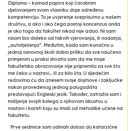
Diploma – komad papira koji čarobnim
djelovanjem svom vlasniku daje određenu
kompetenciju. To je uvjerenje sveprisutno u našem
društvu, a ako i oko čega postoji koncenzus onda
je oko toga da fakultet nikad nije izdao. Ni sam
nisam bio daleko od takvih vjerovanja, ili nadanja,
„autotješenja“. Međutim, kada sam konačno u
jednoj osnovnoj školi dobio priliku da sve naučeno
primjenim u praksi shvatio sam da me moje
fakultetsko obrazovanje nije pripremilo za sve što
me čeka u nastavi... ili za bilo šta. U sljedećim
redovima ću da iznesem svoje dojmove i zaključke
nakon provedenog jednog polugodišta
predavajući Engleski jezik. Također, zatražio sam i
mišljenje svojih kolega o njihovom iskustvu u
nastavi i koristi koju su imali od metodike učene na
fakultetu.
Prve sedmice sam odmah došao do katarzične