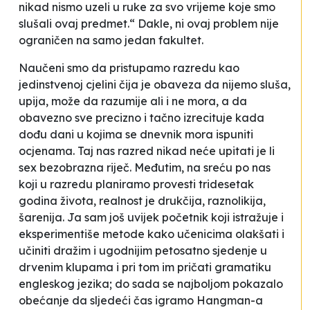
nikad nismo uzeli u ruke za svo vrijeme koje smo
slušali ovaj predmet.“ Dakle, ni ovaj problem nije
ograničen na samo jedan fakultet.
Naučeni smo da pristupamo razredu kao
jedinstvenoj cjelini čija je obaveza da nijemo sluša,
upija, može da razumije ali i ne mora, a da
obavezno sve precizno i tačno izrecituje kada
dođu dani u kojima se dnevnik mora ispuniti
ocjenama. Taj nas razred nikad neće upitati je li
sex
bezobrazna riječ. Međutim, na sreću po nas
koji u razredu planiramo provesti tridesetak
godina života, realnost je drukčija, raznolikija,
šarenija. Ja sam još uvijek početnik koji istražuje i
eksperimentiše metode kako učenicima olakšati i
učiniti dražim i ugodnijim petosatno sjedenje u
drvenim klupama i pri tom im pričati gramatiku
engleskog jezika; do sada se najboljom pokazalo
obećanje da sljedeći čas igramo Hangman-a