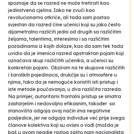
spoznaje da se razred ne može tretirati kao
jedinstvena cjelina. Iako ne zvuči kao
revolucionarno otkriće, ali tada sam postao
svjestan da razred čine učenici koji su jako često
dijametralno različiti jedni od drugih sa različitim
željama, talentima, interesima i sa različitim
pozadinama iz kojih dolaze, kao da sam tek tada
uvidio da je imenica razred apstraktan pojam koji
označava skup različitih učenika, a učenici su
konkretan pojam. Obzirom na te skupove različitih
i šarolikih pojedinaca, drukčije su i atmosfere u
njima, tako da je nemoguće koristiti isti pristup i
iste metode poučavanja, u dva različita razreda.
Na primjer, autoritarni frontalni pristup se smatra
zastarjelim i nedovoljno efikasnim, također sa
stanovišta odgoja ovaj način ima negativne
posljedice, jer ne odgaja individue već prije svega
članove kolektiva koji su ovisni o vođi (možda je
baš u ovom negdje razlog zašto nam nacionalista