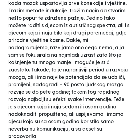
kada mozak uspostavlja prve konekcije i vještine.
Tražim metode indukcije, tražim način da stvorim
nešto poput te združene pažnje. Jedino tako
možete raditi s djecom iz autističnog spektra, ali i s
djecom koja imaju bilo koji drugi poremećaj, gdje
prirodne vještine kasne. Dakle, mi
nadograđujemo, razvijamo ono čega nema, a ja
sam se fokusirala na najmlađi uzrast zato što je
kašnjenje tu mnogo manje i moguće je stići
zaostalo. Takođe, to je najranjiviji period u razvoju
mozga, ali i ima najviše potencijala da se uobliči,
promijeni, nadogradi – 90 posto ljudskog mozga
razvije se do pete godine; tokom tog rapidnog
razvoja najbolji su efekti svake intervencije. Teže
je s djecom koja imaju sedam ili osam godina
nadoknaditi propušteno, ali uspijevamo i imamo
djecu koja su sa osam godina koristila samo
neverbalnu komunikaciju, a sa deset su
progovorila.