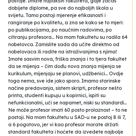
postoje. Imate najlakših fakulteta, gdje začas
dobijete diplome, pa sve do najboljih škola u
svijetu. Tamo postoji mjerenje efikasnosti i
rangiranje po kvalitetu, a zna se kako se to mjeri:
po publikacijama, po naučnim radovima, po
citiranju profesora... Na mom fakultetu su radila 64
nobelovca. Zamislite sada da učite direktno od
nobelovaca ili radite na istraživanjima s njima!
Imate sasvim nova, friška znanja i to tjera fakultet
da se mijenja – čim dođu nova znanja mijenja se
kurikulum, mijenjaju se planovi, udžbenici... Ovdje
toga nema, sve ide jako sporo. Imamo starinske
načine predavanja, sistem skripti, profesor nešto
printa, studenti kupuju u kopirnici, ispiti su
nefunkcionalni, uči se napamet, niski su standardi...
Ne može profesor imati 60 posto prolaznost – to ne
postoji. Na mom fakultetu u SAD-u ne postoj 8 ili 7,
a 6 pogotovo, jer vi kao profesor morate držati
standard fakulteta i hoćete da izvedete najbolje