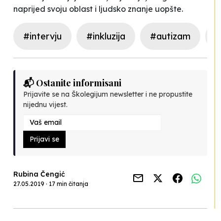
naprijed svoju oblast i ljudsko znanje uopšte.
#intervju
#inkluzija
#autizam
#
📬 Ostanite informisani
Prijavite se na Školegijum newsletter i ne propustite
nijednu vijest.
Prijavi se
Rubina Čengić
27.05.2019 · 17 min čitanja