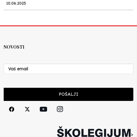
10.06.2025
Kraj školske godine, fotofiniš
Anes Osmić
04.06.2025
NOVOSTI
Reformar’s Coming
Nenad Veličković
29.10.2024
Cuke i djeca
POŠALJI
Školegijum redakcija
06.12.2023
Francuski i može i ne može, ali turski može
svakako
>