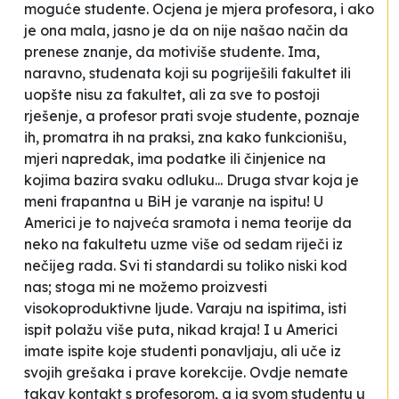
moguće studente. Ocjena je mjera profesora, i ako
je ona mala, jasno je da on nije našao način da
prenese znanje, da motiviše studente. Ima,
naravno, studenata koji su pogriješili fakultet ili
uopšte nisu za fakultet, ali za sve to postoji
rješenje, a profesor prati svoje studente, poznaje
ih, promatra ih na praksi, zna kako funkcionišu,
mjeri napredak, ima podatke ili činjenice na
kojima bazira svaku odluku... Druga stvar koja je
meni frapantna u BiH je varanje na ispitu! U
Americi je to najveća sramota i nema teorije da
neko na fakultetu uzme više od sedam riječi iz
nečijeg rada. Svi ti standardi su toliko niski kod
nas; stoga mi ne možemo proizvesti
visokoproduktivne ljude. Varaju na ispitima, isti
ispit polažu više puta, nikad kraja! I u Americi
imate ispite koje studenti ponavljaju, ali uče iz
svojih grešaka i prave korekcije. Ovdje nemate
takav kontakt s profesorom, a ja svom studentu u