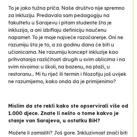
To je jako tužna priča. Naše društvo nije spremno
za inkluziju. Predavala sam pedagogiju na
fakultetu u Sarajevu i pitam studente šta je
inkluzija, a oni
izbiflaju
definiciju naučenu
napamet. To je moje najveće razočarenje. Oni ne
razumiju šta je to, a za godinu dana će biti u
učionicama. Ne razumiju koncept inkluzije kao
prihvatanja različitosti drugih u svim oblicima i na
svim nivoima: u školi, na bazenu, na plaži, u
restoranu... Mi tu riječ ili termin i filozofiju još uvijek
ne razumijemo, kako onda da je primijenimo?
Mislim da ste rekli kako ste opservirali više od
1.000 djece. Znate li nešto o tome kakvo je
stanje van Sarajeva, u ostatku BiH?
Možete li zamisliti? Još gore. Inkluzivnost znači biti