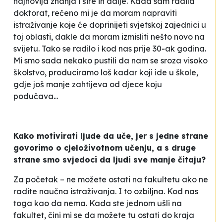
najnovija znanja i šire ih dalje. Kada sam radila
doktorat, rečeno mi je da moram napraviti
istraživanje koje će doprinijeti svjetskoj zajednici u
toj oblasti, dakle da moram izmisliti nešto novo na
svijetu. Tako se radilo i kod nas prije 30-ak godina.
Mi smo sada nekako pustili da nam se sroza visoko
školstvo, produciramo loš kadar koji ide u škole,
gdje još manje zahtijeva od djece koju
podučava...
Kako motivirati ljude da uče, jer s jedne strane
govorimo o cjeloživotnom učenju, a s druge
strane smo svjedoci da ljudi sve manje čitaju?
Za početak – ne možete ostati na fakultetu ako ne
radite naučna istraživanja. I to ozbiljna. Kod nas
toga kao da nema. Kada ste jednom ušli na
fakultet, čini mi se da možete tu ostati do kraja