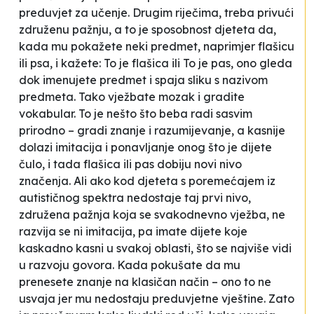
preduvjet za učenje. Drugim riječima, treba privući
združenu pažnju, a to je sposobnost djeteta da,
kada mu pokažete neki predmet, naprimjer flašicu
ili psa, i kažete:
To je flašica
ili
To je pas
, ono gleda
dok imenujete predmet i spaja sliku s nazivom
predmeta. Tako vježbate mozak i gradite
vokabular. To je nešto što beba radi sasvim
prirodno – gradi znanje i razumijevanje, a kasnije
dolazi imitacija i ponavljanje onog što je dijete
čulo, i tada flašica ili pas dobiju novi nivo
značenja. Ali ako kod djeteta s poremećajem iz
autističnog spektra nedostaje taj prvi nivo,
združena pažnja koja se svakodnevno vježba, ne
razvija se ni imitacija, pa imate dijete koje
kaskadno kasni u svakoj oblasti, što se najviše vidi
u razvoju govora. Kada pokušate da mu
prenesete znanje na klasičan način – ono to ne
usvaja jer mu nedostaju preduvjetne vještine. Zato