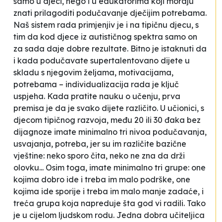
samo u djeci, nego i u edukatorima koji moraju
znati prilagoditi podučavanje dječijim potrebama.
Naš sistem rada primjenjiv je i na tipičnu djecu, s
tim da kod djece iz autističnog spektra samo on
za sada daje dobre rezultate. Bitno je istaknuti da
i kada podučavate supertalentovano dijete u
skladu s njegovim željama, motivacijama,
potrebama – individualizacija rada je ključ
uspjeha. Kada pratite nauku o učenju, prva
premisa je da je svako dijete različito. U učionici, s
djecom tipičnog razvoja, među 20 ili 30 đaka bez
dijagnoze imate minimalno tri nivoa podučavanja,
usvajanja, potreba, jer su im različite bazične
vještine: neko sporo čita, neko ne zna da drži
olovku... Osim toga, imate minimalno tri grupe: one
kojima dobro ide i treba im malo podrške, one
kojima ide sporije i treba im malo manje zadaće, i
treća grupa koja napreduje šta god vi radili. Tako
je u cijelom ljudskom rodu. Jedna dobra učiteljica