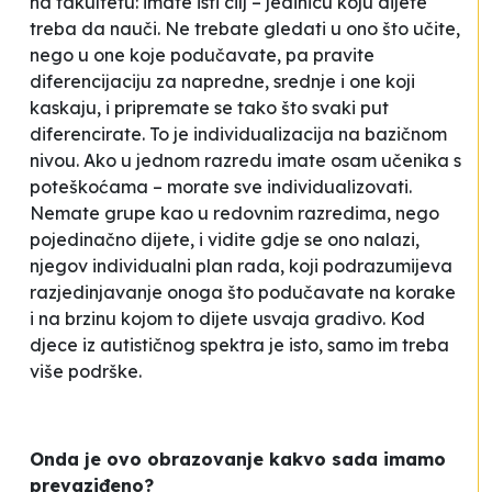
na fakultetu: imate isti cilj – jedinicu koju dijete
treba da nauči. Ne trebate gledati u ono što učite,
nego u one koje podučavate, pa pravite
diferencijaciju za napredne, srednje i one koji
kaskaju, i pripremate se tako što svaki put
diferencirate. To je individualizacija na bazičnom
nivou. Ako u jednom razredu imate osam učenika s
poteškoćama – morate sve individualizovati.
Nemate grupe kao u redovnim razredima, nego
pojedinačno dijete, i vidite gdje se ono nalazi,
njegov individualni plan rada, koji podrazumijeva
razjedinjavanje onoga što podučavate na korake
i na brzinu kojom to dijete usvaja gradivo. Kod
djece iz autističnog spektra je isto, samo im treba
više podrške.
Onda je ovo obrazovanje kakvo sada imamo
prevaziđeno?