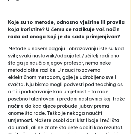
Koje su to metode, odnosno vještine ili pravila
koja koristite? U čemu se razlikuje vaš način
rada od onoga koji je do sada primjenjivan?
Metode u našem odgoju i obrazovanju iste su kod
svih; svaki nastavnik/odgajatelj/učitelj radi ono
što ga je naučio njegov profesor, nema neke
metodološke razlike. U nauci to zovemo
eklektičnom metodom, gdje je udrobljeno sve i
svašta. Nju bismo mogli podvesti pod
teaching as
art
ili
podučavanje kao umjetnost
– to rade
posebno talentovani i predani nastavnici koji traže
načine da kod djece probude ljubav prema
onome što rade. Teško je nekoga naučiti
umjetnosti. Možete osobi dati kist i boje i reći šta
da uradi, ali ne znate šta ćete dobiti kao rezultat.