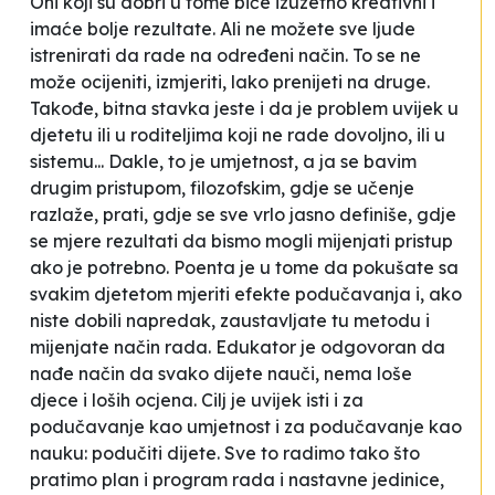
Oni koji su dobri u tome biće izuzetno kreativni i
imaće bolje rezultate. Ali ne možete sve ljude
istrenirati da rade na određeni način. To se ne
može ocijeniti, izmjeriti, lako prenijeti na druge.
Takođe, bitna stavka jeste i da je problem uvijek u
djetetu ili u roditeljima koji ne rade dovoljno, ili u
sistemu... Dakle, to je umjetnost, a ja se bavim
drugim pristupom, filozofskim, gdje se učenje
razlaže, prati, gdje se sve vrlo jasno definiše, gdje
se mjere rezultati da bismo mogli mijenjati pristup
ako je potrebno. Poenta je u tome da pokušate sa
svakim djetetom mjeriti efekte podučavanja i, ako
niste dobili napredak, zaustavljate tu metodu i
mijenjate način rada. Edukator je odgovoran da
nađe način da svako dijete nauči, nema loše
djece i loših ocjena. Cilj je uvijek isti i za
podučavanje kao umjetnost i za podučavanje kao
nauku: podučiti dijete. Sve to radimo tako što
pratimo plan i program rada i nastavne jedinice,