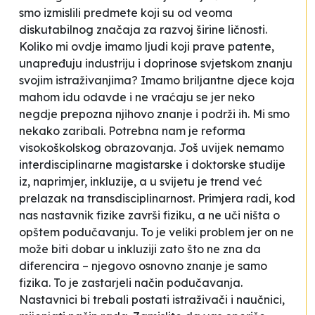
smo izmislili predmete koji su od veoma
diskutabilnog značaja za razvoj širine ličnosti.
Koliko mi ovdje imamo ljudi koji prave patente,
unapređuju industriju i doprinose svjetskom znanju
svojim istraživanjima? Imamo briljantne djece koja
mahom idu odavde i ne vraćaju se jer neko
negdje prepozna njihovo znanje i podrži ih. Mi smo
nekako
zaribali
. Potrebna nam je reforma
visokoškolskog obrazovanja. Još uvijek nemamo
interdisciplinarne magistarske i doktorske studije
iz, naprimjer, inkluzije, a u svijetu je trend već
prelazak na transdisciplinarnost. Primjera radi, kod
nas nastavnik fizike završi fiziku, a ne uči ništa o
opštem podučavanju. To je veliki problem jer on ne
može biti dobar u inkluziji zato što ne zna da
diferencira – njegovo osnovno znanje je samo
fizika. To je zastarjeli način podučavanja.
Nastavnici bi trebali postati istraživači i naučnici,