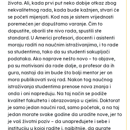
života. Ali, kada prvi put neko dobije otkaz zbog
nekvalitetnog rada, kada bude kažnjen, stvari će
se početi mijenjati. Kod nas je sistem vrijednosti
poremećen jer dopuštamo varanje. Čim to
dopustite, oborili ste nivo rada, spustili ste
standard. U Americi profesori, docenti i asistenti
moraju raditi na naučnim istraživanjima, i to rade
sa studentima, tako da su studenti sakupljači
podataka. Ako naprave nešto novo – to objave,
pa su motivisani da rade dalje, a profesor da ih
gura,
nastoji da im bude što bolji mentor jer on
mora publikovati svoj rad. Nakon tog naučnog
istraživanja studentima prenose nova znanja i
onda i oni napreduju. Na taj način se podiže
kvalitet fakulteta i obrazovanja u cjelini. Doktorat
je samo jedan naučni rad, samo početak, a na taj
jedan morate svake godine da uradite nove, jer to
je vaš životni poziv – da unapređujete i sebe i
instituciju u kojoj radite i, najbitnije, da gurate