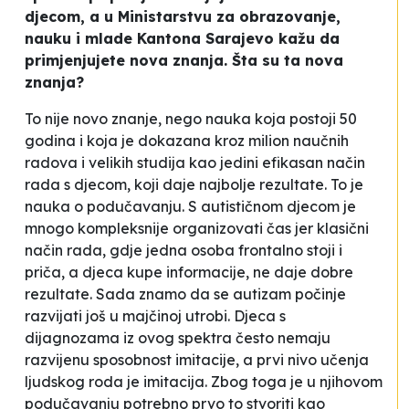
djecom, a u Ministarstvu za obrazovanje,
nauku i mlade Kantona Sarajevo kažu da
primjenjujete nova znanja. Šta su ta nova
znanja?
To nije novo znanje, nego nauka koja postoji 50
godina i koja je dokazana kroz milion naučnih
radova i velikih studija kao jedini efikasan način
rada s djecom, koji daje najbolje rezultate. To je
nauka o podučavanju. S autističnom djecom je
mnogo kompleksnije organizovati čas jer klasični
način rada, gdje jedna osoba frontalno stoji i
priča, a djeca kupe informacije, ne daje dobre
rezultate. Sada znamo da se autizam počinje
razvijati još u majčinoj utrobi. Djeca s
dijagnozama iz ovog spektra često nemaju
razvijenu sposobnost imitacije, a prvi nivo učenja
ljudskog roda je imitacija. Zbog toga je u njihovom
podučavanju potrebno prvo to stvoriti kao