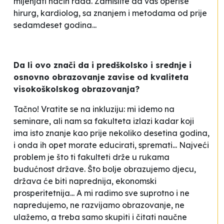
mijenjati način rada. Zamislite da vas operiše
hirurg, kardiolog, sa znanjem i metodama od prije
sedamdeset godina...
Da li ovo znači da i predškolsko i srednje i
osnovno obrazovanje zavise od kvaliteta
visokoškolskog obrazovanja?
Tačno! Vratite se na inkluziju: mi idemo na
seminare, ali nam sa fakulteta izlazi kadar koji
ima isto znanje kao prije nekoliko desetina godina,
i onda ih opet morate educirati, spremati... Najveći
problem je što ti fakulteti drže u rukama
budućnost države. Što bolje obrazujemo djecu,
država će biti naprednija, ekonomski
prosperitetnija... A mi radimo sve suprotno i ne
napredujemo, ne razvijamo obrazovanje, ne
ulažemo, a treba samo skupiti i čitati naučne