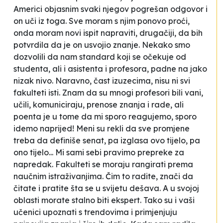
Americi objasnim svaki njegov pogrešan odgovor i
on uči iz toga. Sve moram s njim ponovo proći,
onda moram novi ispit napraviti, drugačiji, da bih
potvrdila da je on usvojio znanje. Nekako smo
dozvolili da nam standard koji se očekuje od
studenta, ali i asistenta i profesora, padne na jako
nizak nivo. Naravno, čast izuzecima, nisu ni svi
fakulteti isti. Znam da su mnogi profesori bili vani,
učili, komuniciraju, prenose znanja i rade, ali
poenta je u tome da mi sporo reagujemo, sporo
idemo naprijed! Meni su rekli da sve promjene
treba da definiše senat, pa izglasa ovo tijelo, pa
ono tijelo... Mi sami sebi pravimo prepreke za
napredak. Fakulteti se moraju rangirati prema
naučnim istraživanjima. Čim to radite, znači da
čitate i pratite šta se u svijetu dešava. A u svojoj
oblasti morate stalno biti ekspert. Tako su i vaši
učenici upoznati s trendovima i primjenjuju