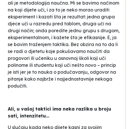
ali je metodologija naučna. Mi se bavimo načinom
na koji dijete uči, i za to je neko morao uraditi
eksperiment i kazati šta je rezultat: jedna grupa
djece uči u razredu pred tablom, druga uči na
drugi način; onda poredite jednu grupu s drugom,
eksperimentalnom, i kažete šta je efikasnije. E, ja
se bavim traženjem taktika. Bez obzira na to da li
se radi o djetetu koje pokušavamo naučiti da
progovori ili učeniku u osnovnoj školi koji uči
polinome ili studentu koji uči nešto novo – princip
je isti jer je to nauka o podučavanju, odgovor na
pitanje kako najbrže i najjednostavnije nekoga
podučiti.
Ali, u vašoj taktici ima neka razlika u broju
sati, intenzitetu...
U slučaju kada neko dijete kasni za svojim