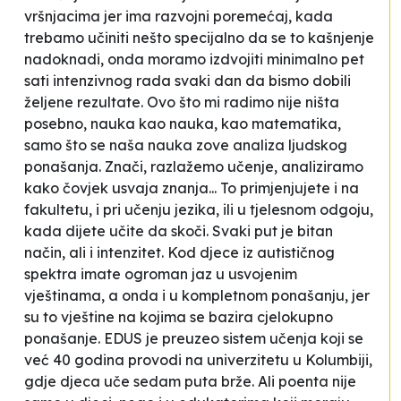
vršnjacima jer ima razvojni poremećaj, kada
trebamo učiniti nešto specijalno da se to kašnjenje
nadoknadi, onda moramo izdvojiti minimalno pet
sati intenzivnog rada svaki dan da bismo dobili
željene rezultate. Ovo što mi radimo nije ništa
posebno, nauka kao nauka, kao matematika,
samo što se naša nauka zove analiza ljudskog
ponašanja. Znači, razlažemo učenje, analiziramo
kako čovjek usvaja znanja... To primjenjujete i na
fakultetu, i pri učenju jezika, ili u tjelesnom odgoju,
kada dijete učite da skoči. Svaki put je bitan
način, ali i intenzitet. Kod djece iz autističnog
spektra imate ogroman jaz u usvojenim
vještinama, a onda i u kompletnom ponašanju, jer
su to vještine na kojima se bazira cjelokupno
ponašanje. EDUS je preuzeo sistem učenja koji se
već 40 godina provodi na univerzitetu u Kolumbiji,
gdje djeca uče sedam puta brže. Ali poenta nije