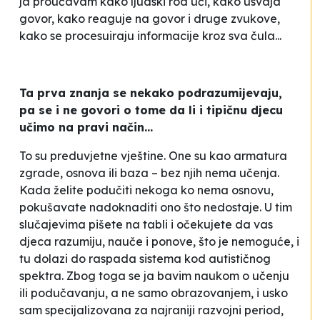
ja proučavam kako ljudski rod uči, kako usvaja
govor, kako reaguje na govor i druge zvukove,
kako se procesuiraju informacije kroz sva čula...
Ta prva znanja se nekako podrazumijevaju,
pa se i ne govori o tome da li i tipičnu djecu
učimo na pravi način...
To su preduvjetne vještine. One su kao armatura
zgrade, osnova ili baza – bez njih nema učenja.
Kada želite podučiti nekoga ko nema osnovu,
pokušavate nadoknaditi ono što nedostaje. U tim
slučajevima pišete na tabli i očekujete da vas
djeca razumiju, nauče i ponove, što je nemoguće, i
tu dolazi do raspada sistema kod autističnog
spektra. Zbog toga se ja bavim naukom o učenju
ili podučavanju, a ne samo obrazovanjem, i usko
sam specijalizovana za najraniji razvojni period,