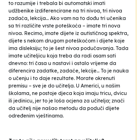
to razumije i trebala bi automatski imati
udžbenike izdiferencirane na tri nivoa, tri nivoa
zadaća, lekcija... Ako vam na to dođu tri učenika
sa tri različite vrste poteškoća – imate tri nova
nivoa. Recimo, imate dijete iz autističnog spektra,
dijete s nekom drugom poteškoćom i dijete koje
ima disleksiju; to je šest nivoa podučavanja. Tada
imate učiteljicu koja treba da radi osam sati
dnevno: tri časa u nastavi i ostalo vrijeme da
diferencira zadatke, zadaće, lekcije... To je nauka
o učenju i to daje rezultate. Morate okrenuti
premisu – sve je do učitelja. U Americi, u našim
školama, ne postoje djeca koja imaju tricu, dvicu
ili jedinicu, jer to je loša ocjena za učitelja; znači
da učitelj nije našao metodu da poduči dijete
određenim vještinama.