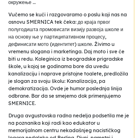
окружење
…
Vučemo se kući i razgovaramo o poslu koji nas na
osnovu SMERNICA tek čeka: до краја првог
полугодишта промовисати визију развоја школе и
на основу ње у партиципативном процесу,
дефинисати мото (идентитет) школе. Živimo u
vremenu slogana i marketinga. Daj moto i sve će
biti u redu. Koleginica iz beogradske prigradske
škole, u kojoj se godinama bore da uvedu
kanalizaciju i naprave pristojne toalete, predložila
je slogan za svoju školu:
Kanalizacija, pa
demokratizacija
. Ovde je humor poslednja linija
odbrane. Bar da se smejemo dok primenjujemo
SMERNICE.
Druga avgustovska radna nedelja podsetila me je
na poznanika koji radi kao edukator u
memorijalnom centru nekadašnjeg nacističkog
logora nedaleko od Berlina. Divni, pametni i