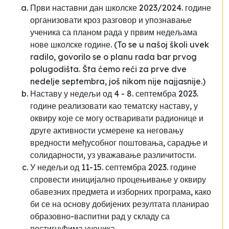
Први наставни дан школске 2023/2024. године
организовати кроз разговор и упознавање
ученика са планом рада у првим недељама
нове школске године. (To se u našoj školi uvek
radilo, govorilo se o planu rada bar prvog
polugodišta. Šta ćemo reći za prve dve
nedelje septembra, još nikom nije najjasnije.)
Наставу у недељи од 4 - 8. септембра 2023.
године реализовати као тематску наставу, у
оквиру које се могу остваривати радионице и
друге активности усмерене ка неговању
вредности међусобног поштовања, сарадње и
солидарности, уз уважавање различитости.
У недељи од 11-15. септембра 2023. године
спровести иницијално процењивање у оквиру
обавезних предмета и изборних програма, како
би се на основу добијених резултата планирао
образовно-васпитни рад у складу са
постигнућима ученика.