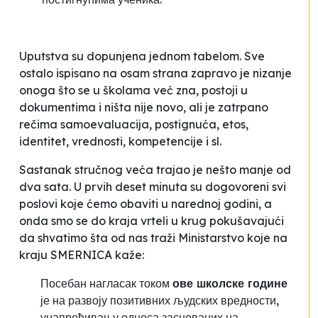
Uputstva su dopunjena jednom tabelom. Sve
ostalo ispisano na osam strana zapravo je nizanje
onoga što se u školama već zna, postoji u
dokumentima i ništa nije novo, ali je zatrpano
rečima samoevaluacija, postignuća, etos,
identitet, vrednosti, kompetencije i sl.
Sastanak stručnog veća trajao je nešto manje od
dva sata. U prvih deset minuta su dogovoreni svi
poslovi koje ćemo obaviti u narednoj godini, a
onda smo se do kraja vrteli u krug pokušavajući
da shvatimo šta od nas traži Ministarstvo koje na
kraju SMERNICA kaže:
Посебан нагласак током
ове школске године
је на развоју позитивних људских
вредности,
унапређивању односа заснованих на