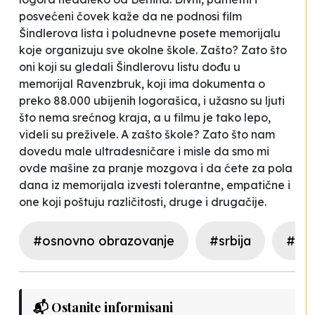
posvećeni čovek kaže da ne podnosi film
Šindlerova lista i poludnevne posete memorijalu
koje organizuju sve okolne škole. Zašto? Zato što
oni koji su gledali Šindlerovu listu dođu u
memorijal Ravenzbruk, koji ima dokumenta o
preko 88.000 ubijenih logorašica, i užasno su ljuti
što nema srećnog kraja, a u filmu je tako lepo,
videli su preživele. A zašto škole? Zato što nam
dovedu male ultradesničare i misle da smo mi
ovde mašine za pranje mozgova i da ćete za pola
dana iz memorijala izvesti tolerantne, empatične i
one koji poštuju različitosti, druge i drugačije.
#osnovno obrazovanje
#srbija
#sre
📬 Ostanite informisani