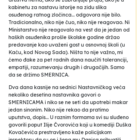
kabinetu za nastavu istorije na zidu slika
osuđenog ratnog zločinca… odgovora nije bilo.
Tradicionalno, niko nije čuo, niko nije reagovao. Ni
Ministarstvo nije reagovalo na vest da je jedan od
haških osuđenika prošle školske godine držao
predavanje kao uvaženi gost u osnovnoj školi (u
Kaću, kod Novog Sada). Ništa to nije važno, mi
ćemo đake za pet radnih dana naučiti toleranciji,
empatiji, razumevanju drugih i drugačijih. Samo
da se držimo SMERNICA.
Dva dana kasnije na sednici Nastavničkog veća
nekoliko desetina nastavnika govori o
SMERNICAMA i niko se ne seti da upotrebi makar
jedan sinonim. Niko nije rekao da pratimo
uputstva, dopis… U raznim formama svi su sluđeno
govorili poput Ilije Čvorovića koji u komediji Duška
Kovačevića prestravljeno kaže policijskom
inspektoru da su on i žena mu Danica
prihvatili