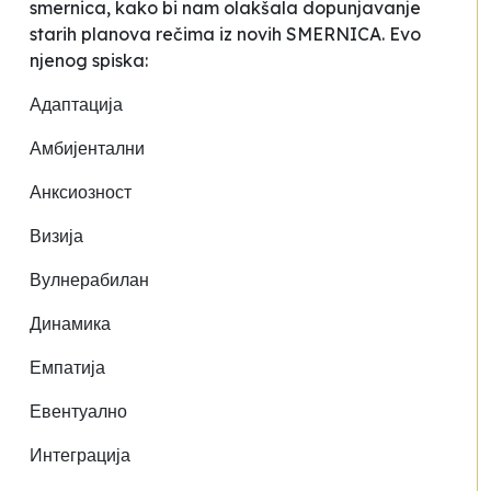
smernica
, kako bi nam olakšala dopunjavanje
starih planova rečima iz novih SMERNICA. Evo
njenog spiska:
Адаптација
Амбијентални
Анксиозност
Визија
Вулнерабилан
Динамика
Емпатија
Евентуално
Интеграција