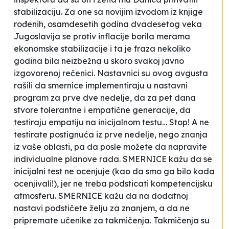
stabilizaciju
. Za one sa novijim izvodom iz knjige
rođenih, osamdesetih godina dvadesetog veka
Jugoslavija se protiv inflacije borila
merama
ekonomske stabilizacije
i ta je fraza nekoliko
godina bila neizbežna u skoro svakoj javno
izgovorenoj rečenici. Nastavnici su ovog avgusta
rašili da smernice implementiraju u nastavni
program za prve dve nedelje, da za pet dana
stvore tolerantne i empatične generacije, da
testiraju empatiju na inicijalnom testu… Stop! A ne
testirate postignuća iz prve nedelje, nego znanja
iz vaše oblasti, pa da posle možete da napravite
individualne planove rada. SMERNICE kažu da se
inicijalni test ne ocenjuje (kao da smo ga bilo kada
ocenjivali!), jer ne treba podsticati kompetencijsku
atmosferu. SMERNICE kažu da na dodatnoj
nastavi podstičete želju za znanjem, a da ne
pripremate učenike za takmičenja. Takmičenja su