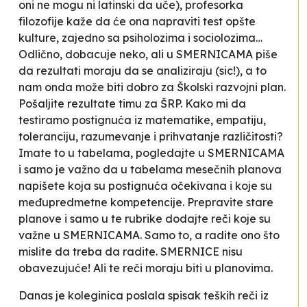
oni ne mogu ni latinski da uče
), profesorka
filozofije kaže da će ona napraviti test opšte
kulture, zajedno sa psiholozima i sociolozima…
Odlično, dobacuje neko, ali u SMERNICAMA piše
da rezultati moraju da se analiziraju (sic!), a to
nam onda može biti dobro za Školski razvojni plan.
Pošaljite rezultate timu za ŠRP. Kako mi da
testiramo postignuća iz matematike, empatiju,
toleranciju, razumevanje i prihvatanje različitosti?
Imate to u tabelama, pogledajte u SMERNICAMA
i samo je važno da u tabelama mesečnih planova
napišete koja su postignuća očekivana i koje su
međupredmetne kompetencije. Prepravite stare
planove i samo u te rubrike dodajte reči koje su
važne u SMERNICAMA. Samo to, a radite ono što
mislite da treba da radite. SMERNICE nisu
obavezujuće! Ali te reči moraju biti u planovima.
Danas je koleginica poslala spisak
teških reči iz