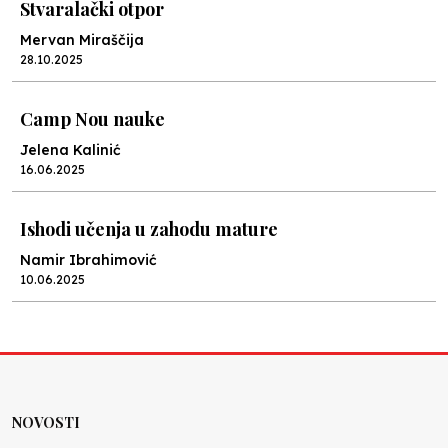
Stvaralački otpor
Mervan Miraščija
28.10.2025
Camp Nou nauke
Jelena Kalinić
16.06.2025
Ishodi učenja u zahodu mature
Namir Ibrahimović
10.06.2025
Kraj školske godine, fotofiniš
Anes Osmić
04.06.2025
NOVOSTI