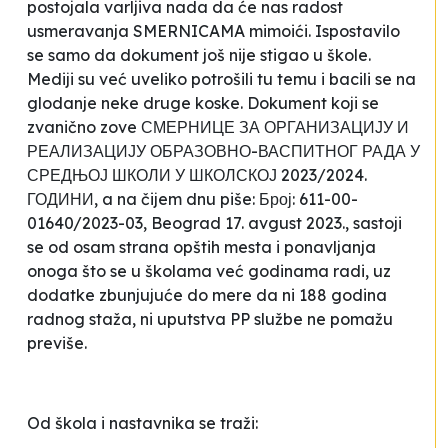
postojala varljiva nada da će nas radost
usmeravanja SMERNICAMA mimoići. Ispostavilo
se samo da dokument još nije stigao u škole.
Mediji su već uveliko potrošili tu temu i bacili se na
glodanje neke druge koske. Dokument koji se
zvanično zove СМЕРНИЦЕ ЗА ОРГАНИЗАЦИЈУ И
РЕАЛИЗАЦИЈУ ОБРАЗОВНО-ВАСПИТНОГ РАДА У
СРЕДЊОЈ ШКОЛИ У ШКОЛСКОЈ 2023/2024.
ГОДИНИ, a na čijem dnu piše: Број: 611-00-
01640/2023-03, Beograd 17. avgust 2023., sastoji
se od osam strana opštih mesta i ponavljanja
onoga što se u školama već godinama radi, uz
dodatke zbunjujuće do mere da ni 188 godina
radnog staža, ni uputstva PP službe ne pomažu
previše.
Od škola i nastavnika se traži: