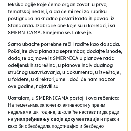
leksikologije koje ćemo organizovati u prvoj
tematskoj nedelji
, a da će mi reči za rubriku
postignuća naknadno poslati kada ih povadi iz
Standarda. Izabraće one koje su u korelaciji sa
SMERNICAMA. Smejemo se. Lakše je.
Samo ubacite potrebne reči i radite kao do sada.
Pošaljite dva plana za septembar, dodajte ishode,
dodajte pojmove iz SMERNICA u planove rada
odeljenskih starešina, u planove individualnog
stručnog usavršavanja, u dokumenta, u izveštaje,
u foldere, u direktorijume… doći će nam nadzor
ove godine, najavili su.
Uostalom, u SMERNICAMA postoji i ova rečenica:
На темељима започетих активности у првим
недељама шк. године, школа ће наставити да ради
на
унапређивању своје документације
и пракси
како би обезбедила подстицајно и безбедно