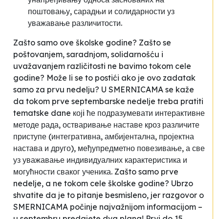
поштовању, сарадњи и солидарности
уз
уважавање различитости.
Zašto samo ove školske godine? Zašto se
poštovanjem, saradnjom, solidarnošću i
uvažavanjem različitosti ne bavimo tokom cele
godine? Može li se to postići ako je ovo zadatak
samo za prvu nedelju? U SMERNICAMA se kaže
da tokom prve septembarske nedelje treba pratiti
tematske dane којi ће подразумевати интерактивне
методе рада, остваривање наставе кроз различите
приступе (интегративна, амбијентална, пројектна
настава и друго), међупредметно повезивање, а све
уз уважавање индивидуалних карактеристика и
могућности сваког ученика. Zašto samo prve
nedelje, a ne tokom cele školske godine? Ubrzo
shvatite da je to pitanje besmisleno, jer razgovor o
SMERNICAMA počinje najvažnijom informacijom –
u septembru predajete dva plana! Prvi do 15.