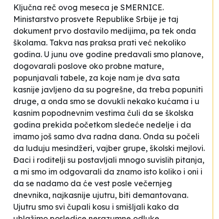
Ključna reč ovog meseca je SMERNICE.
Ministarstvo prosvete Republike Srbije je taj
dokument prvo dostavilo medijima, pa tek onda
školama. Takva nas praksa prati već nekoliko
godina. U junu ove godine predavali smo planove,
dogovarali poslove oko probne mature,
popunjavali tabele, za koje nam je dva sata
kasnije javljeno da su pogrešne, da treba popuniti
druge, a onda smo se dovukli nekako kućama i u
kasnim popodnevnim vestima čuli da se školska
godina prekida početkom sledeće nedelje i da
imamo još samo dva radna dana. Onda su počeli
da luduju mesindžeri, vajber grupe, školski mejlovi.
Đaci i roditelji su postavljali mnogo suvislih pitanja,
a mi smo im odgovarali da znamo isto koliko i oni i
da se nadamo da će vest posle večernjeg
dnevnika, najkasnije ujutru, biti demantovana.
Ujutru smo svi čupali kosu i smišljali kako da
ublažimo posledice nerazumne odluke.