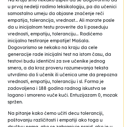
u prvoj nedelji radimo leksikologiju, pa da učenici
samostalno umeju da objasne značenje reči
empatija, tolerancija, vrednost… Ali morate posle
da u inicijalnom testu proverite da li poseduju
vrednosti, empatiju, toleranciju… Radićemo
inicijalno testiranje empatije! Mašala.
Dogovorismo se nekako na kraju da cele
generacije rade inicijalni test na istom času, da
testovi budu identični za sve učenike jednog
smera, a da kroz proveru razumevanja teksta
utvrdimo da li učenik ili učenica ume da prepozna
vrednosti, empatiju, toleranciju i sl. Forma je
zadovoljena i 188 godina radnog iskustva se
lagano i smoreno vuče kući. Entuzijazam 0, mozak
spržen.
Na pitanje kako ćemo učiti decu toleranciji,
poštovanju različitosti i empatiji ako toga u
društvu nema, ako se zabranjuje prajd, ako je u