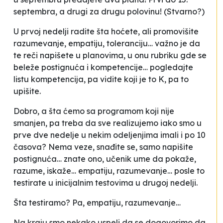
septembra, a drugi za drugu polovinu! (Stvarno?)
U prvoj nedelji radite šta hoćete, ali promovišite
razumevanje, empatiju, toleranciju… važno je da
te reči napišete u planovima, u onu rubriku gde se
beleže postignuća i kompetencije… pogledajte
listu kompetencija, pa vidite koji je to K, pa to
upišite.
Dobro, a šta ćemo sa programom koji nije
smanjen, pa treba da sve realizujemo iako smo u
prve dve nedelje u nekim odeljenjima imali i po 10
časova? Nema veze, snađite se, samo napišite
postignuća… znate ono, učenik ume da pokaže,
razume, iskaže… empatiju, razumevanje… posle to
testirate u inicijalnim testovima u drugoj nedelji.
Šta testiramo? Pa, empatiju, razumevanje…
Na kraju smo nekako uspeli da se dogovorimo da