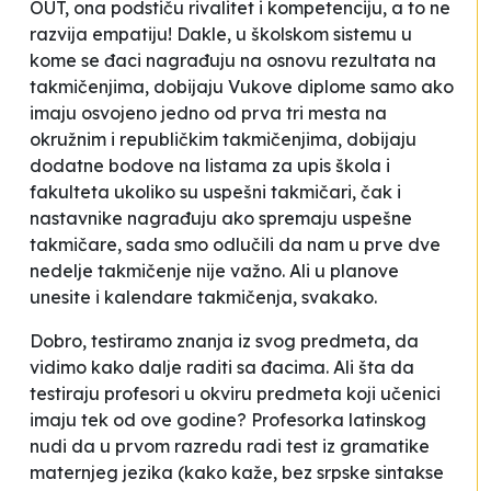
OUT, ona podstiču rivalitet i kompetenciju, a to ne
razvija empatiju! Dakle, u školskom sistemu u
kome se đaci nagrađuju na osnovu rezultata na
takmičenjima, dobijaju Vukove diplome samo ako
imaju osvojeno jedno od prva tri mesta na
okružnim i republičkim takmičenjima, dobijaju
dodatne bodove na listama za upis škola i
fakulteta ukoliko su uspešni takmičari, čak i
nastavnike nagrađuju ako spremaju
uspešne
takmičare, sada smo odlučili da nam u prve dve
nedelje takmičenje nije važno. Ali u planove
unesite i kalendare takmičenja, svakako.
Dobro, testiramo znanja iz svog predmeta, da
vidimo kako dalje raditi sa đacima. Ali šta da
testiraju profesori u okviru predmeta koji učenici
imaju tek od ove godine? Profesorka latinskog
nudi da u prvom razredu radi test iz gramatike
maternjeg jezika (kako kaže,
bez srpske sintakse