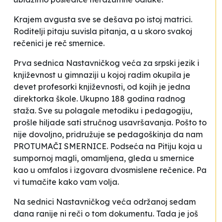
Krajem avgusta sve se dešava po istoj matrici.
Roditelji pitaju suvisla pitanja, a u skoro svakoj
rečenici je reč
smernice
.
Prva sednica Nastavničkog veća za srpski jezik i
književnost u gimnaziji u kojoj radim okupila je
devet profesorki književnosti, od kojih je jedna
direktorka škole. Ukupno 188 godina radnog
staža. Sve su polagale metodiku i pedagogiju,
prošle hiljade sati stručnog usavršavanja. Pošto to
nije dovoljno, pridružuje se pedagoškinja da nam
PROTUMAČI SMERNICE. Podseća na Pitiju koja u
sumpornoj magli, omamljena, gleda u smernice
kao u omfalos i izgovara dvosmislene rečenice. Pa
vi tumačite kako vam volja.
Na sednici Nastavničkog veća održanoj sedam
dana ranije ni reči o tom dokumentu. Tada je još