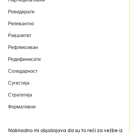
Ревидирати
Релевантно
Ривалитет
Рефлексиван
Редефинисати
Солидарност
Сугестија
Стратегија
Формативни
Naknadno mi objašnjava da su to reči za vežbe iz