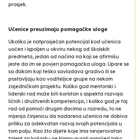
prosjek.
Učenice preuzimaju pomagačke uloge
Ukoliko je natprosječan potencijal kod učenica
uočen i ispoljen u okviru nekog od školskih
predmeta, jedan od načina na koji se afirmišu
jeste da im se povjeri pomagačka uloga. Upare se
sa đakom koji teško savladava gradivo ili se
postavljaju kao voditeljice grupe na nekom
zajedničkom projektu. Koliko god mentorski i
liderski rad može biti koristan s aspekta razvoja
ličnih i društvenih kompetencija, i koliko god je taj
rad od pomoći drugim đacima u razredu, to ne
mijenja činjenicu da nadarena učenica ne dobiva
priliku za adekvatan razvoj
svojih
potencijala u
tom polju. Kao što dijete koje ima nevjerovatan
talent za košarku ne bismo gurali naprijed tako