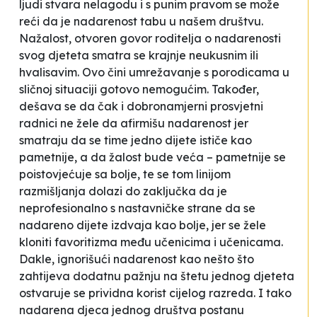
ljudi stvara nelagodu i s punim pravom se može
reći da je nadarenost tabu u našem društvu.
Nažalost, otvoren govor roditelja o nadarenosti
svog djeteta smatra se krajnje neukusnim ili
hvalisavim. Ovo čini umrežavanje s porodicama u
sličnoj situaciji gotovo nemogućim. Također,
dešava se da čak i dobronamjerni prosvjetni
radnici ne žele da afirmišu nadarenost jer
smatraju da se time jedno dijete ističe kao
pametnije
, a da žalost bude veća –
pametnije
se
poistovjećuje sa
bolje
, te se tom linijom
razmišljanja dolazi do zaključka da je
neprofesionalno s nastavničke strane da se
nadareno dijete izdvaja kao
bolje
, jer se žele
kloniti favoritizma među učenicima i učenicama.
Dakle, ignorišući nadarenost kao nešto što
zahtijeva dodatnu pažnju na štetu jednog djeteta
ostvaruje se prividna korist cijelog razreda. I tako
nadarena djeca jednog društva postanu