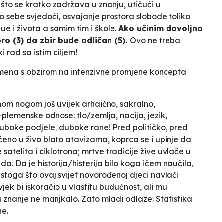
e što se kratko zadržava u
znanju
, utičući u
o sebe svjedoći, osvajanje prostora slobode toliko
e i života a samim tim i škole.
Ako učinim dovoljno
o (3) da zbir bude odličan (5).
Ovo ne treba
i rad sa istim ciljem!
emena s obzirom na intenzivne promjene koncepta
dnom nogom još uvijek arhaično, sakralno,
lemenske odnose: tlo/zemlja, nacija, jezik,
 Duboke podjele, duboke rane!
Pred političko, pred
ćeno u živo blato atavizama, koprca se i upinje da
atelita i ciklotrona; mrtve tradicije žive uvlače u
uda. Da je historija/histerija bilo koga ičem naučila,
 stoga što ovaj svijet novorođenoj djeci navlači
ek bi iskoračio u
vlastitu budućnost
, ali mu
u znanje ne manjkalo. Zato mladi odlaze. Statistika
ne.