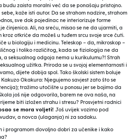
udu zaista moralni već da se ponašaju pristojno.
i sebe
, kaže isti autor. Da se strahom nadzire, strahom
 odnos, sve dok pojedinac ne interiorizuje forme
činjenica. Ali, na sreću, misao se ne da ujarmiti, a
om kroz otkriće da možeš
u tuđem srcu svoje srce čuti
.
če u biologiju i medicinu. Teleskop – da, mikroskop –
ičnog i toliko različitog, kada se fiziologija ne da
na, a seksualnog odgoja nema u kurikulumu?! Strah
seksualnog užitka.
Priroda se u svojoj elementarnosti i
ovamo, dijete dobija spol. Tako školski sistem boluje
, Kakuzo Okakura:
Njegujemo savjest zato što se
ncija); tražimo utočište u ponosu jer se bojimo da
 Škola još nije odgovorila,
barem ne ova
naša
, na
 vrijeme biti izložen strahu i stresu? Prosvjetni radnici
posao
se mora voljeti!
Još uvijek vozimo pod
rivudav, a novca (ulaganja) ni za sadaku.
om i programom dovoljno dobri za učenike i kako
ma?