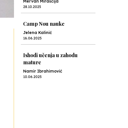
Mervan Miraščija
28.10.2025
Camp Nou nauke
Jelena Kalinić
16.06.2025
Ishodi učenja u zahodu
mature
Namir Ibrahimović
10.06.2025
Kraj školske godine, fotofiniš
Anes Osmić
04.06.2025
Reformar’s Coming