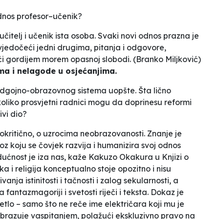
odnos profesor–učenik?
čitelj i učenik ista osoba. Svaki novi odnos prazna je
svjedočeći jedni drugima, pitanja i odgovore,
ći gordijem morem
opasnoj slobodi
. (Branko Miljković)
jima i nelagode u osjećanjima.
dgojno-obrazovnog sistema uopšte. Šta lično
 koliko prosvjetni radnici mogu da doprinesu reformi
vi dio?
mokritično, o uzrocima neobrazovanosti. Znanje je
oz koju se čovjek razvija i humanizira svoj odnos
dućnost je iza
nas
, kaže Kakuzo Okakura u
Knjizi o
 i religija konceptualno stoje opozitno i nisu
nja istinitosti i tačnosti i zalog sekularnosti, a
a fantazmagoriji i
svetosti
riječi i teksta. Dokaz je
jetlo
– samo što ne reče ime električara koji mu je
obrazuje vaspitanjem, polažući ekskluzivno pravo na