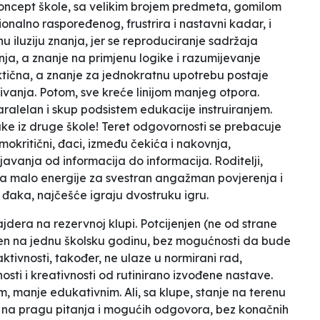
koncept škole, sa velikim brojem predmeta, gomilom
alno raspoređenog, frustrira i nastavni kadar, i
nu iluziju znanja, jer se reproduciranje sadržaja
a, a znanje na primjenu logike i razumijevanje
ktična, a znanje za jednokratnu upotrebu postaje
ivanja. Potom, sve kreće linijom manjeg otpora.
aralelan i skup
podsistem
edukacije
instruiranjem.
ake iz druge škole! Teret odgovornosti se prebacuje
amokritični, đaci, između čekića i nakovnja,
javanja od informacija do informacija. Roditelji,
a malo energije za svestran angažman povjerenja i
 đaka, najčešće igraju dvostruku igru.
jdera na rezervnoj klupi. Potcijenjen (ne od strane
en na jednu školsku godinu, bez mogućnosti da bude
tivnosti, također, ne ulaze u normirani rad,
sti i kreativnosti od rutinirano izvođene nastave.
, manje edukativnim. Ali, sa klupe, stanje na terenu
, na pragu pitanja i mogućih odgovora, bez konačnih