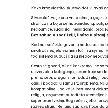
Kako kroz vlastito iskustvo doživljavaš 
Stvaralaštvo je ona vrsta učenja gdje su u
stranica na kojoj ćemo zajedno ispisati, 
nedoumice, suglasja i neslaganja,
brode
Bez tabua u znatiželji, limita u pitan
Kod nas se često govori o nedostacima o
smatraš
nedjelotvornim i lošim u njemu i
tog sistema budući da su njegov neodvoji
Često se govori, ali ne konkretno i ne sa
univerzalna kategorija, spram koje se i kr
prema sebi, drugom i prirodi.
U religiji bu
čaju
, i pogađa u samu srž problema. Nauka
kompatibilne. Logika je instrument dokaziva
religija, argument autoriteta utemeljen n
superioran tvrdnji.
Bog reče svjetlo i bi sv
razveo struju! Religija zapravo hoće da 