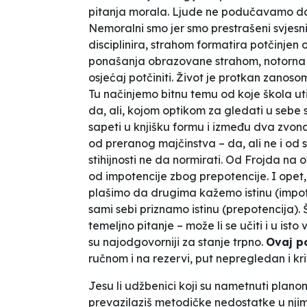
pitanja morala.
Ljude ne podučavamo da b
Nemoralni smo jer smo prestrašeni svjesn
disciplinira, strahom formatira potčinjen
ponašanja obrazovane strahom, notorna je 
osjećaj potčiniti. Život je protkan zanos
Tu načinjemo bitnu temu od koje škola uti
da, ali, kojom optikom za gledati u sebe sl
sapeti u knjišku formu i između dva zvo
od preranog majčinstva – da, ali ne i od 
stihijnosti ne da normirati. Od Frojda na 
od impotencije zbog prepotencije.
I opet
plašimo da drugima kažemo istinu (impote
sami sebi priznamo istinu (prepotencija)
.
temeljno pitanje –
može li se učiti i u isto
su najodgovorniji za
stanje trpno
.
Ovaj 
ručnom i na rezervi, put nepregledan i k
Jesu li udžbenici koji su nametnuti plan
prevazilaziš metodičke nedostatke u nji