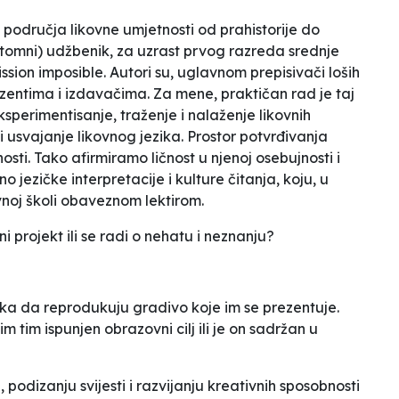
 područja likovne umjetnosti od prahistorije do
tomni) udžbenik, za uzrast prvog razreda srednje
ssion imposible
.
Autori su, uglavnom prepisivači loših
entima i izdavačima. Za mene, praktičan rad je taj
sperimentisanje, traženje i nalaženje likovnih
 i usvajanje likovnog jezika. Prostor potvrđivanja
osti. Tako afirmiramo ličnost u njenoj osebujnosti i
o jezičke interpretacije i kulture čitanja, koju, u
noj školi obaveznom lektirom.
i projekt ili se radi o nehatu i neznanju?
ka da reprodukuju gradivo koje im se prezentuje.
m tim ispunjen obrazovni cilj ili je on sadržan u
, podizanju svijesti i razvijanju kreativnih sposobnosti