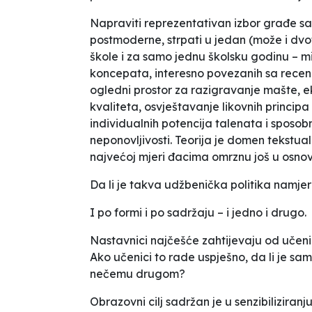
Napraviti reprezentativan izbor građe sa
postmoderne, strpati u jedan (može i dvo
škole i za samo jednu školsku godinu –
mi
koncepata, interesno povezanih sa recenz
ogledni prostor za razigravanje mašte, ek
kvaliteta, osvještavanje likovnih principa
individualnih potencija talenata i sposobn
neponovljivosti. Teorija je domen tekstualn
najvećoj mjeri đacima omrznu još u osnov
Da li je takva udžbenička politika namjern
I po formi i po sadržaju – i jedno i drugo.
Nastavnici najčešće zahtijevaju od učeni
Ako učenici to rade uspješno, da li je sami
nečemu drugom?
Obrazovni cilj sadržan je u senzibiliziranju