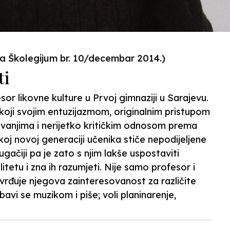
na Školegijum br. 10/decembar 2014.)
ti
or likovne kulture u Prvoj gimnaziji u Sarajevu.
 koji svojim entuzijazmom, originalnim pristupom
vanjima i nerijetko kritičkim odnosom prema
j novoj generaciji učenika stiče nepodijeljene
ugačiji pa je zato s njim lakše uspostaviti
litetu i zna ih razumjeti. Nije samo profesor i
tvrđuje njegova zainteresovanost za različite
 bavi se muzikom i piše; voli planinarenje,