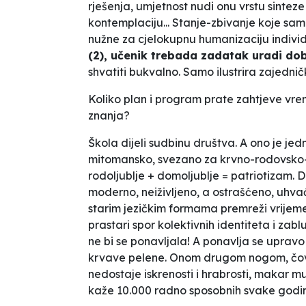
rješenja, umjetnost nudi onu vrstu sintez
kontemplaciju... Stanje-zbivanje koje sam
nužne za cjelokupnu humanizaciju individu
(2), učenik treba
da zadatak uradi dobr
shvatiti bukvalno. Samo ilustrira zajedničk
Koliko plan i program prate zahtjeve vr
znanja?
Škola dijeli sudbinu društva. A ono je je
mitomansko, svezano za krvno-rodovsko-p
rodoljublje + domoljublje = patriotizam.
moderno, neiživljeno, a ostrašćeno, uhva
starim jezičkim formama premreži vrijeme s
prastari spor kolektivnih identiteta i zabl
ne bi se ponavljala! A ponavlja se upravo
krvave pelene.
Onom drugom nogom, čovj
nedostaje iskrenosti i hrabrosti, makar m
kaže 10.000 radno sposobnih svake godi