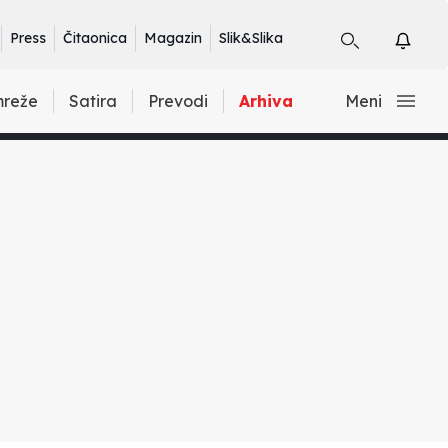
Press
Čitaonica
Magazin
Slik&Slika
mreže
Satira
Prevodi
Arhiva
Meni