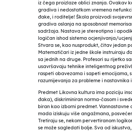
iz čega proizlaze oblici znanja. Ovakav 
gradiva i nedostatkom vremena nefunkcion
đake, i roditelje! Škola proizvodi svojevrs
gradiva oslanja na sposobnost memorisanj
sadržaja. Nastava je stereotipna i apodi
logičan ishod sistema ocjenjivanja/ucjenj
Stvara se, kao nusprodukt, čitav jedan p
Matematičari iz jedne škole instruiraju đ
sa jednih na druge. Profesori su rijetko s
usavršavaju tehnike inteligentnog preživl
raspeti obavezama i sapeti emocijama, s
razumijevanja za probleme i nastavnika i
Predmet Likovna kultura ima poziciju insa
đaka), diskriminiran
norma-
časom
i sved
biran kao izborni predmet. Vannastavne ak
mada
iziskuju više angažmana, posvećeno
Tretiraju se, nekom pervertiranom logikom
se može sagledati bolje. Sva od iskustva