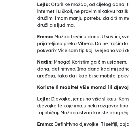
Lejla:
Otprilike možda, od cijelog dana, t
internet i u školi, ne pravim nikakvu razli
družim. Imam manju potrebu da držim mob
družila s ljudima.
Emma:
Možda trećinu dana. U suštini, sve
prijateljima preko Vibera. Da ne trošim kr
pokvari? Više sam tip koji svejedno voli d
Nadin:
Mnogo! Koristim ga čim ustanem. Ne
dana, definitivno. Ima dana kad mi jedno
uređaja, tako da i kad bi se mobitel pokv
Koriste li mobitel više momci ili djev
Lejla:
Djevojke, jer puno više slikaju. Kori
djevojke te koje imaju neki razgovor tipa
taj običaj. Možda ustvari koriste drugači
Emma:
Definitivno djevojke! Ti selfiji, 