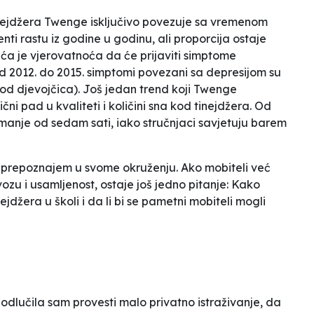
nejdžera Twenge isključivo povezuje sa vremenom
nti rastu iz godine u godinu, ali proporcija ostaje
eća je vjerovatnoća da će prijaviti simptome
od 2012. do 2015. simptomi povezani sa depresijom su
od djevojčica). Još jedan trend koji Twenge
i pad u kvaliteti i količini sna kod tinejdžera. Od
 manje od sedam sati, iako stručnjaci savjetuju barem
 prepoznajem u svome okruženju. Ako mobiteli već
ozu i usamljenost, ostaje još jedno pitanje: Kako
jdžera u školi i da li bi se pametni mobiteli mogli
 odlučila sam provesti malo privatno
istraživanje
, da