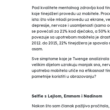
Pad kvalitete mentalnog zdravlja kod ti
koje tinejdžeri provedu uz mobitele. Proce
ista: što više mladi provedu uz ekrane, v
depresije, nervoze i usamljenosti (samo 
se povećali za 21% kod dječaka, a 50% k
povezuje sa upotrebom mobitela je drastičn
2012. do 2015, 22% tinejdžera je spavalo
osam.
Sve simptome koje je Twenge analizirala
velikim dijelom uzrokuju manjak sna, nerv
upotreba mobitela utiče na efikasnost tine
pametnije koristiti u obrazovanju?
Selfie s Lejlom, Emmom i Nadinom
Nakon što sam članak pažljivo pročitala,