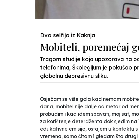
Dva selfija iz Kaknja
Mobiteli, poremećaj g
Tragom studije koja upozorava na p
telefonima, Školegijum je pokušao prov
globalnu depresivnu sliku.
Osjećam se više gola kad nemam mobitel
dana, mobitel nije dalje od metar od me
probudim i kad idem spavati, moj sat, mo
za korištenje deterdženta dok sjedim na 
edukativne emisije, ostajem u kontaktu s pr
vremena, samo čitam i gledam šta drugi l