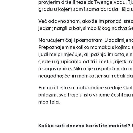
provjerim drže li teze dr. Twenge vodu. Tj.
gradu u kojem sam i sama odrasla i išla 
Već odavno znam, ako želim pronaći sredn
jedan; nargilla bar, simboličkog naziva Sel
Naručujem čaj i posmatram. U zadimljenoj
Prepoznajem nekoliko momaka s kojima sa
ljudi me primjećuje, ali pažnja im ostaje na 
sjede u grupicama od tri ili četiri, rijetki
u sagovornike. Niko nije raspoložen da od
neugodno; četiri momka, jer su trebali da i
Emma i Lejla su maturantice srednje škole
prilazim, sve troje u isto vrijeme čestita
mobitela.
Koliko sati dnevno koristite mobitel? 