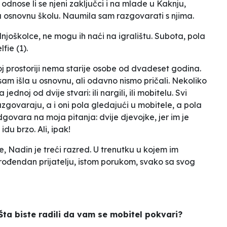
 odnose li se njeni zaključci i na mlade u Kaknju,
u osnovnu školu. Naumila sam razgovarati s njima.
joškolce, ne mogu ih naći na igralištu. Subota, pola
fie (1).
 prostoriji nema starije osobe od dvadeset godina.
m išla u osnovnu, ali odavno nismo pričali. Nekoliko
jednoj od dvije stvari: ili nargili, ili mobitelu. Svi
 razgovaraju, a i oni pola gledajući u mobitele, a pola
govara na moja pitanja: dvije djevojke, jer im je
du brzo. Ali, ipak!
, Nadin je treći razred. U trenutku u kojem im
ju rođendan prijatelju, istom porukom, svako sa svog
Šta biste radili da vam se mobitel pokvari?