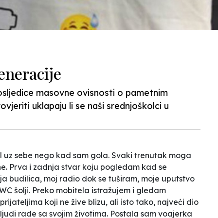
eneracije
osljedice masovne ovisnosti o pametnim
jeriti uklapaju li se naši srednjoškolci u
 uz sebe nego kad sam gola. Svaki trenutak moga
ne. Prva i zadnja stvar koju pogledam kad se
ja budilica, moj radio dok se tuširam, moje uputstvo
WC šolji. Preko mobitela istražujem i gledam
ijateljima koji ne žive blizu, ali isto tako, najveći dio
judi rade sa svojim životima. Postala sam voajerka