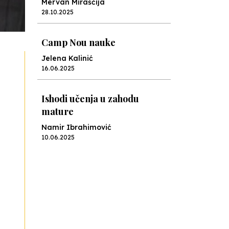
Mervan Miraščija
28.10.2025
Camp Nou nauke
Jelena Kalinić
16.06.2025
Ishodi učenja u zahodu
mature
Namir Ibrahimović
10.06.2025
Kraj školske godine, fotofiniš
Anes Osmić
04.06.2025
Reformar’s Coming