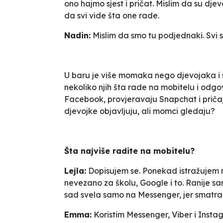
ono
hajmo sjest i pričat
. Mislim da su dje
da svi vide šta one rade.
Nadin:
Mislim da smo tu podjednaki. Svi 
U baru je više momaka nego djevojaka i svi
nekoliko njih šta rade na mobitelu i odgov
Facebook, provjeravaju Snapchat i priča
djevojke objavljuju, ali momci gledaju?
Šta najviše radite na mobitelu?
Lejla:
Dopisujem se. Ponekad istražujem n
nevezano za školu, Google i to. Ranije sa
sad svela samo na Messenger, jer smatra
Emma:
Koristim Messenger, Viber i Instag