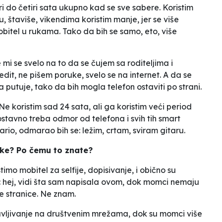
ri do četiri sata ukupno kad se sve sabere. Koristim
ku, štaviše, vikendima koristim manje, jer se više
itel u rukama. Tako da bih se samo, eto, više
 mi se svelo na to da se čujem sa roditeljima i
edit, ne pišem poruke, svelo se na internet. A da se
a putuje, tako da bih mogla telefon ostaviti po strani.
 koristim sad 24 sata, ali ga koristim veći period
stavno treba odmor od telefona i svih tih smart
ario, odmarao bih se: ležim, crtam, sviram gitaru.
ojke? Po čemu to znate?
stimo mobitel za selfije, dopisivanje, i obično su
:
hej, vidi šta sam napisala ovom
, dok momci nemaju
je stranice. Ne znam.
objavljivanje na društvenim mrežama, dok su momci više