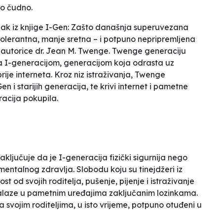
lo čudno.
čak iz knjige
I-Gen: Zašto današnja superuvezana
tolerantna, manje sretna – i potpuno nepripremljena
autorice dr. Jean M. Twenge. Twenge generaciju
va I-generacijom, generacijom koja odrasta uz
ije interneta. Kroz niz istraživanja, Twenge
 i starijih generacija, te krivi internet i pametne
racija pokupila.
ljučuje da je I-generacija fizički sigurnija nego
 mentalnog zdravlja. Slobodu koju su tinejdžeri iz
st od svojih roditelja, pušenje, pijenje i istraživanje
ronalaze u pametnim uređajima zaključanim lozinkama.
 svojim roditeljima, u isto vrijeme, potpuno otuđeni u