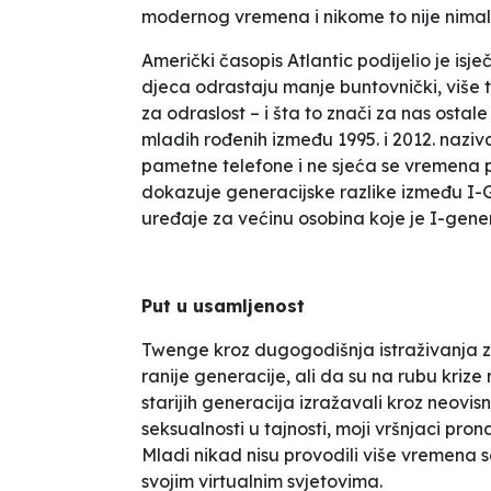
modernog vremena i nikome to nije nima
Američki časopis Atlantic podijelio je isje
djeca odrastaju manje buntovnički, više 
za odraslost – i šta to znači za nas ostale
mladih rođenih između 1995. i 2012. nazi
pametne telefone i ne sjeća se vremena pr
dokazuje generacijske razlike između I-Gen
uređaje za većinu osobina koje je I-gene
Put u usamljenost
Twenge kroz dugogodišnja istraživanja zak
ranije generacije, ali da su na rubu krize
starijih generacija izražavali kroz neovisno
seksualnosti u tajnosti, moji vršnjaci p
Mladi nikad nisu provodili više vremena sa
svojim virtualnim svjetovima.