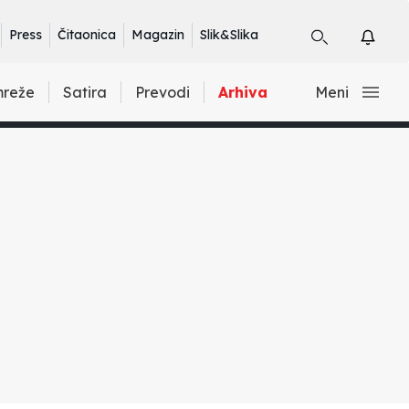
Press
Čitaonica
Magazin
Slik&Slika
mreže
Satira
Prevodi
Arhiva
Meni