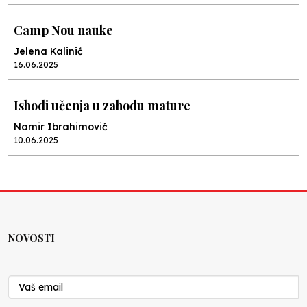
Camp Nou nauke
Jelena Kalinić
16.06.2025
Ishodi učenja u zahodu mature
Namir Ibrahimović
10.06.2025
Kraj školske godine, fotofiniš
Anes Osmić
04.06.2025
NOVOSTI
Reformar’s Coming
Nenad Veličković
29.10.2024