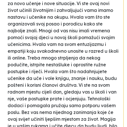
za novo učenje i nove situacije. Vi ste ovaj novi
život učinili životnijim i zahvaljujući vama imamo
nastavu i učenike na okupu. Hvala vam što ste
organizovali svoj posao i porodicu kako ste
najbolje znali. Mnogi od vas nisu imali vremena
pomoći svojoj djeci u
novoj školi
pomažući svojim
učenicima. Hvala vam na svom entuzijazmu i
empatiji koju svakodnevno unosite u razred u školi
ili online. Treba mnogo strpljenja da nekog
podučite, istrpite nestašluke i oprostite ružne
postupke i riječi. Hvala vam što nadahnjujete
učenike da uče i vole knjigu, znanje i nauku, budu
pošteni i korisni članovi društva. Vi ste na svom
radnom mjestu cijeli dan, gledaju vas u školi i van
nje, vaše postupke prate i ocjenjuju. Tehnološki
dodaci i pomagala pružaju samo potporu vašem
poslu. Bez vas nema nijednog zanimanja koje će
ovaj svijet učiniti ljepšim mjestom za život. Magija
je u vašim rukama i učite djecu da budu ljudi, bilo