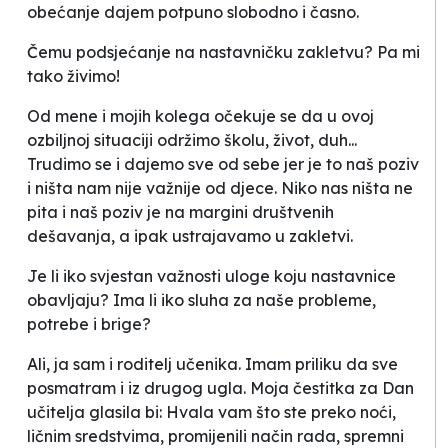
obećanje dajem potpuno slobodno i časno.
Čemu podsjećanje na nastavničku zakletvu? Pa mi
tako živimo!
Od mene i mojih kolega očekuje se da u ovoj
ozbiljnoj situaciji održimo školu, život, duh...
Trudimo se i dajemo sve od sebe jer je to naš poziv
i ništa nam nije važnije od djece. Niko nas ništa ne
pita i naš poziv je na margini društvenih
dešavanja, a ipak ustrajavamo u zakletvi.
Je li iko svjestan važnosti uloge koju nastavnice
obavljaju? Ima li iko sluha za naše probleme,
potrebe i brige?
Ali, ja sam i roditelj učenika. Imam priliku da sve
posmatram i iz drugog ugla. Moja čestitka za Dan
učitelja glasila bi:
Hvala vam što ste preko noći,
ličnim sredstvima, promijenili način rada, spremni