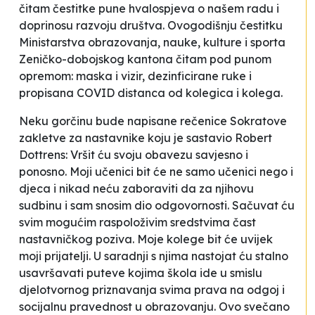
čitam čestitke pune hvalospjeva o našem radu i
doprinosu razvoju društva. Ovogodišnju čestitku
Ministarstva obrazovanja, nauke, kulture i sporta
Zeničko-dobojskog kantona čitam pod punom
opremom: maska i vizir, dezinficirane ruke i
propisana COVID distanca od kolegica i kolega.
Neku gorčinu bude napisane rečenice Sokratove
zakletve za nastavnike koju je sastavio Robert
Dottrens:
Vršit ću svoju obavezu savjesno i
ponosno. Moji učenici bit će ne samo učenici nego i
djeca i nikad neću zaboraviti da za njihovu
sudbinu i sam snosim dio odgovornosti. Sačuvat ću
svim mogućim raspoloživim sredstvima čast
nastavničkog poziva. Moje kolege bit će uvijek
moji prijatelji. U saradnji s njima nastojat ću stalno
usavršavati puteve kojima škola ide u smislu
djelotvornog priznavanja svima prava na odgoj i
socijalnu pravednost u obrazovanju. Ovo svečano