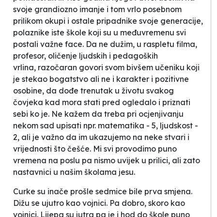
svoje grandiozno imanje i tom vrlo posebnom
prilikom okupi i ostale pripadnike svoje generacije,
polaznike iste škole koji su u međuvremenu svi
postali važne face. Da ne dužim, u raspletu filma,
profesor, oličenje ljudskih i pedagoških
vrlina,
razočaran
govori svom bivšem učeniku koji
je stekao bogatstvo ali ne i karakter i pozitivne
osobine, da dođe trenutak u životu svakog
čovjeka kad mora stati pred ogledalo i priznati
sebi ko je. Ne kažem da treba pri ocjenjivanju
nekom sad upisati npr. matematika - 5, ljudskost -
2, ali je važno da im ukazujemo na neke stvari i
vrijednosti što češće. Mi svi provodimo puno
vremena na poslu pa nismo uvijek u prilici, ali zato
nastavnici u našim školama jesu.
Curke su inače prošle sedmice bile prva smjena.
Dižu se ujutro kao vojnici. Pa dobro, skoro kao
vojnici. Lijepa su jutra pa je i hod do škole puno