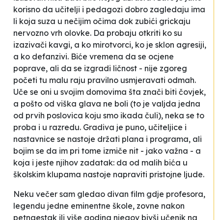
korisno da učitelji i pedagozi dobro zagledaju ima
li koja suza u nečijim očima dok zubići grickaju
nervozno vrh olovke. Da probaju otkriti ko su
izazivači kavgi, a ko mirotvorci, ko je sklon agresiji,
a ko defanzivi. Biće vremena da se ocjene
poprave, ali da se izgradi ličnost - nije zgoreg
početi tu malu raju pravilno usmjeravati odmah.
Uče se oni u svojim domovima šta znači biti čovjek,
a pošto od viška glava ne boli (to je valjda jedna
od prvih poslovica koju smo ikada čuli), neka se to
proba i u razredu. Gradiva je puno, učiteljice i
nastavnice se nastoje držati plana i programa, ali
bojim se da im pri tome izmiče nit - jako važna - a
koja i jeste njihov zadatak: da od malih bića u
školskim klupama nastoje napraviti pristojne ljude.
Neku večer sam gledao divan film gdje profesora,
legendu jedne eminentne škole, zovne nakon
petnaestak ili više godina njegov bivši učenik na