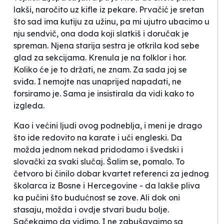
lakši, naročito uz kifle iz pekare. Prvačić je sretan
što sad ima kutiju za užinu, pa mi ujutro ubacimo u
nju sendvič, ona doda koji slatkiš i doručak je
spreman. Njena starija sestra je otkrila kod sebe
glad za sekcijama. Krenula je na folklor i hor.
Koliko će je to držati, ne znam. Za sada joj se
sviđa. I nemojte nas unaprijed napadati, ne
forsiramo je. Sama je insistirala da vidi kako to
izgleda.
Kao i većini ljudi ovog podneblja, i meni je drago
što ide redovito na karate i uči engleski. Da
možda jednom nekad pridodamo i švedski i
slovački za svaki slučaj. Šalim se, pomalo. To
četvoro bi činilo dobar kvartet referenci za jednog
školarca iz Bosne i Hercegovine - da lakše pliva
ka pučini što budućnost se zove. Ali dok oni
stasaju, možda i ovdje stvari budu bolje.
Sačekajmo da vidimo. I ne zabušavajmo sa