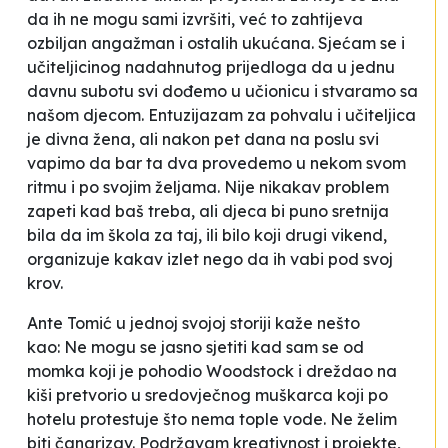
da ih ne mogu sami izvršiti, već to zahtijeva
ozbiljan angažman i ostalih ukućana. Sjećam se i
učiteljicinog nadahnutog prijedloga da u jednu
davnu subotu svi dođemo u učionicu i stvaramo sa
našom djecom. Entuzijazam za pohvalu i učiteljica
je divna žena, ali nakon pet dana na poslu svi
vapimo da bar ta dva provedemo u nekom svom
ritmu i po svojim željama. Nije nikakav problem
zapeti kad baš treba, ali djeca bi puno sretnija
bila da im škola za taj, ili bilo koji drugi vikend,
organizuje kakav izlet nego da ih vabi pod svoj
krov.
Ante Tomić u jednoj svojoj storiji kaže nešto
kao:
Ne mogu se jasno sjetiti kad sam se od
momka koji je pohodio Woodstock i dreždao na
kiši pretvorio u sredovječnog muškarca koji po
hotelu protestuje što nema tople vode
. Ne želim
biti čangrizav. Podržavam kreativnost i projekte,