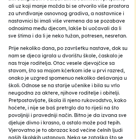
ali uz koji manje možda bi se otvorilo više prostora
za utvrđivanje osnovnog gradiva, a nastavnice i
nastavnici bi imali više vremena da se pozabave
odnosima među djecom, lakše bi uočavali da li
sve štima i da li je neko tužan, potresen, nesretan.
Prije nekoliko dana, po završetku nastave, dok su
nam se djeca igrala u dvorištu škole, ćaskalo je
nas troje roditelja. Otac vesele djevojčice sa
stavom, što sa mojom kćerkom ide u prvi razred,
onako je uzgred spomenuo nekoliko dešavanja u
školi. Odnose se na starije učenike i bila su vrlo
neugodna za aktere, njihove roditelje i obitelji.
Pretpostavljate, škola ili njeno rukovodstvo, kako
hoćete, i nije se baš pretrglo da to riješi na što
povoljniji i pravedniji način. Bitno je da izvana sve
djeluje divno i krasno, a ostalo može pod tepih.
Vjerovatno je to obrazac kod većine čelnih ljudi
naših školskih ustanova. Neka se zataška što se