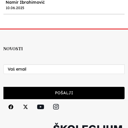
Namir Ibrahimović
10.06.2025
Kraj školske godine, fotofiniš
Anes Osmić
04.06.2025
NOVOSTI
Reformar’s Coming
Nenad Veličković
29.10.2024
Cuke i djeca
POŠALJI
Školegijum redakcija
06.12.2023
Francuski i može i ne može, ali turski može
svakako