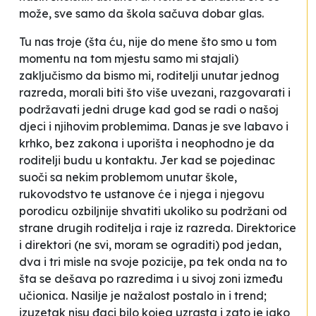
može, sve samo da škola sačuva dobar glas.
Tu nas troje (šta ću, nije do mene što smo u tom
momentu na tom mjestu samo mi stajali)
zaključismo da bismo mi, roditelji unutar jednog
razreda, morali biti što više uvezani, razgovarati i
podržavati jedni druge kad god se radi o našoj
djeci i njihovim problemima. Danas je sve labavo i
krhko, bez zakona i uporišta i neophodno je da
roditelji budu u kontaktu. Jer kad se pojedinac
suoči sa nekim problemom unutar škole,
rukovodstvo te ustanove će i njega i njegovu
porodicu ozbiljnije shvatiti ukoliko su podržani od
strane drugih roditelja i raje iz razreda. Direktorice
i direktori (ne svi, moram se ograditi) pod jedan,
dva i tri misle na svoje pozicije, pa tek onda na to
šta se dešava po razredima i u
sivoj zoni
između
učionica. Nasilje je nažalost postalo
in
i trend;
izuzetak nisu đaci bilo kojeg uzrasta i zato je jako