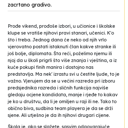
zacrtano gradivo.
Prođe vikend, prođoše izbori, u učionice i školske
klupe se vratiše njihovi pravi
stanari
, učenici. K'o
što i treba. Jednog dana će neko od njih
vrlo
vjerovatno
postati istaknuti član kakve stranke ili
još bolje, diplomata. Šta reći, poželimo njemu ili
njoj da u školi prigrli što više znanja i
vještina, a iz
kuće pokupi finih manira i dostojno nas
predstavlja. Ma nek' izrastu svi u čestite ljude, to je
važno. Vjerujem da se u većini razreda pri izboru
predsjednika razreda i sličnih funkcija najviše
gledaju ocjene kandidata, manje i rjeđe to kakav
je ko u društvu, da li je omiljen u raji ili ne. Tako to
obično biva, sudbina
team playera
je da se
drži
sjene
. Ali utješno je da ih njihovi drugari cijene.
Škola je, ako se slažete, sasvim odgovarajuće