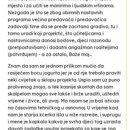
mjesto i za učiti se manirima i ljudskim vrlinama.
Nezgoda je što se zbog obimnih nastavnih
programa većina predavača i predavačica
zadovolji time da se pređe zacrtano gradivo, tu i
tamo uradi koji projektić, što učiteljicama i
nastavnicama donosi bodove, djeci razonodu
(pretpostavljam) i dodatni angažman roditeljima
(potvrđujem) - a za ostalo, Bože moj...
Znam da sam se jednom prilikom mučio da
rasiječem bocu jogurta jer je od nje trebalo praviti
neki cvijetak u sklopu projekta. Uspio sam uz puno
prolivenog znoja, a tek kasnije skontah da sam
skalpelom mogao sve lakše i brže uraditi, uštediti
vrijeme i živce, ali avaj. Ma nisam se ja baš isticao
na časovima tehničkog u osnovnoj. U
vrijeme kad
nam je starija kćerka išla u niže razrede, i
suprugu
i mene je kopkalo kakva je svrha djeci tog uzrasta
davati zadatke unutar projekata za koje se zna