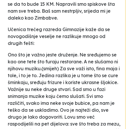
se da to bude 15 KM. Napravili smo spiskove šta
nam sve treba. Baš sam nestrpljiv, srijeda mi je
daleko kao Zimbabve.
Učenica trećeg razreda Gimnazije kaže da se
novogodišnje veselje ne razlikuje mnogo od
drugih fešti:
Ono što je važno jeste druženje. Ne sređujemo se
kao one tete što furaju restorane. A ne slušamo ni
njihovu muziku.(smijeh) Za sve važi isto, fina
maja
i
tole
, i to je to. Jedina razlika je u tome što se cure
šminkaju, sređuju frizure i koriste ukrasne šljokice.
Važnije su neke druge stvari. Sad smo u fazi
snimanja muzike koju ćemo slušati. Svi smo
različiti, svako ima neke svoje bubice, pa nam je
teško da se uskladimo. Ovo je najteži dio, sve
drugo je lako dogovoriti. Lovu smo već
raspodijelili na pet dijelova: sve što treba za mezu,