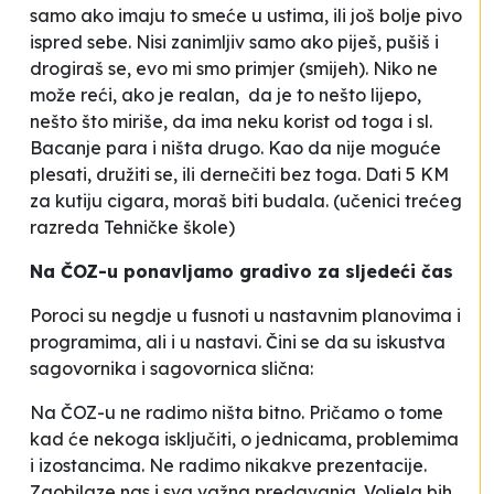
samo ako imaju to smeće u ustima, ili još bolje pivo
ispred sebe. Nisi zanimljiv samo ako piješ, pušiš i
drogiraš se, evo mi smo primjer (smijeh). Niko ne
može reći, ako je realan, da je to nešto lijepo,
nešto što miriše, da ima neku korist od toga i sl.
Bacanje para i ništa drugo. Kao da nije moguće
plesati, družiti se, ili dernečiti bez toga. Dati 5 KM
za kutiju cigara, moraš biti budala
.
(učenici trećeg
razreda Tehničke škole)
Na ČOZ-u ponavljamo gradivo za sljedeći čas
Poroci su negdje u fusnoti u nastavnim planovima i
programima, ali i u nastavi. Čini se da su iskustva
sagovornika i sagovornica slična:
Na ČOZ-u ne radimo ništa bitno. Pričamo o tome
kad će nekoga isključiti, o jednicama, problemima
i izostancima. Ne radimo nikakve prezentacije.
Zaobilaze nas i sva važna predavanja. Voljela bih