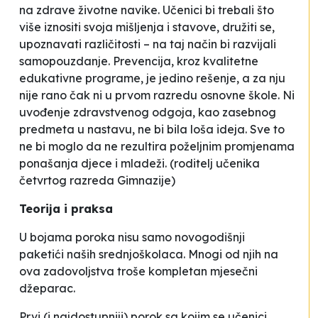
na zdrave životne navike. Učenici bi trebali što
više iznositi svoja mišljenja i stavove, družiti se,
upoznavati različitosti – na taj način bi razvijali
samopouzdanje. Prevencija, kroz kvalitetne
edukativne programe, je jedino rešenje, a za nju
nije rano čak ni u prvom razredu osnovne škole. Ni
uvođenje zdravstvenog odgoja, kao zasebnog
predmeta u nastavu, ne bi bila loša ideja. Sve to
ne bi moglo da ne rezultira poželjnim promjenama
ponašanja djece i mladeži
.
(roditelj učenika
četvrtog razreda Gimnazije)
Teorija i praksa
U bojama poroka nisu samo novogodišnji
paketići naših srednjoškolaca. Mnogi od njih na
ova zadovoljstva troše kompletan mjesečni
džeparac.
Prvi (i najdostupniji) porok sa kojim se učenici