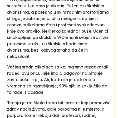
susreću u školama je nikotin. Pušenje u školskim
dvorištima, a posebno u svim radnim prostorijama
strogo je zabranjeno, ali u mnogim srednjim i
osnovnim školama đaci i profesori svakodnevno
krše ovo pravilo. Nerijetko zajedno i puše. Učenici
se okupljaju po školskim WC-ima ili svoju strast za
porocima utažuju u školskim hodnicima i
dvorištima, bez ikakvog straha da će ih
neko uloviti.
Većina srednjoškolaca sa kojima smo razgovarali
radeći ovu priču, nije imala odgovor na pitanje
zašto puše ili piju. Ali, kada im je dato malo
vremena za razmišljanje, 90% njih je zaključilo da
to rade iz dosade.
Teorija je da škola treba biti prostor koji promoviše
zdrav način života, gdje porocima nije mjesto, a
potporu tome trebaju dati profesori, roditelji i