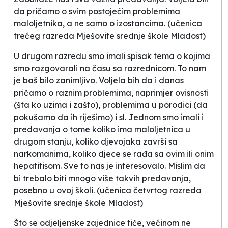
da pričamo o svim postojećim problemima
maloljetnika, a ne samo o izostancima.
(učenica
trećeg razreda Mješovite srednje škole Mladost)
U drugom razredu smo imali spisak tema o kojima
smo razgovarali na času sa razrednicom. To nam
je baš bilo zanimljivo. Voljela bih da i danas
pričamo o raznim problemima, naprimjer ovisnosti
(šta ko uzima i zašto), problemima u porodici (da
pokušamo da ih riješimo) i sl. Jednom smo imali i
predavanja o tome koliko ima maloljetnica u
drugom stanju, koliko djevojaka završi sa
narkomanima, koliko djece se rađa sa ovim ili onim
hepatitisom. Sve to nas je interesovalo. Mislim da
bi trebalo biti mnogo više takvih predavanja,
posebno u ovoj školi
.
(učenica četvrtog razreda
Mješovite srednje škole Mladost)
Što se odjeljenske zajednice tiče, većinom ne