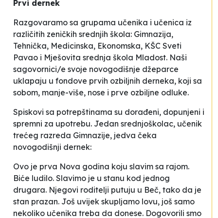
Prvi dernek
Razgovaramo sa grupama učenika i učenica iz
različitih zeničkih srednjih škola: Gimnazija,
Tehnička, Medicinska, Ekonomska, KŠC Sveti
Pavao i Mješovita srednja škola Mladost. Naši
sagovornici/e svoje novogodišnje džeparce
uklapaju u fondove prvih ozbiljnih derneka, koji sa
sobom, manje-više, nose i prve ozbiljne odluke.
Spiskovi sa potrepštinama su dorađeni, dopunjeni i
spremni za
upotrebu
. Jedan srednjoškolac, učenik
trećeg razreda Gimnazije, jedva čeka
novogodišnji dernek:
Ovo je prva Nova godina koju slavim sa rajom.
Biće ludilo. Slavimo je u stanu kod jednog
drugara. Njegovi roditelji putuju u Beč, tako da je
stan prazan. Još uvijek skupljamo lovu, još samo
nekoliko učenika treba da donese. Dogovorili smo