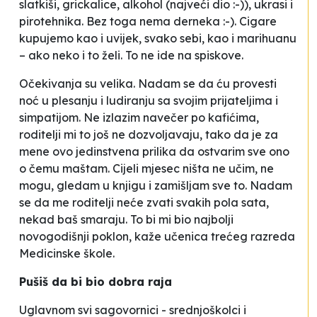
slatkiši, grickalice, alkohol (najveći dio :-)), ukrasi i
pirotehnika. Bez toga nema derneka :-). Cigare
kupujemo kao i uvijek, svako sebi, kao i marihuanu
– ako neko i to želi. To ne ide na spiskove.
Očekivanja su velika. Nadam se da ću provesti
noć u plesanju i ludiranju sa svojim prijateljima i
simpatijom. Ne izlazim navečer po kafićima,
roditelji mi to još ne dozvoljavaju, tako da je za
mene ovo jedinstvena prilika da ostvarim sve ono
o čemu maštam. Cijeli mjesec ništa ne učim, ne
mogu, gledam u knjigu i zamišljam sve to. Nadam
se da me roditelji neće zvati svakih pola sata,
nekad baš smaraju. To bi mi bio najbolji
novogodišnji poklon
, kaže učenica trećeg razreda
Medicinske škole.
Pušiš da bi bio dobra raja
Uglavnom svi sagovornici - srednjoškolci i