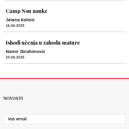
Camp Nou nauke
Jelena Kalinić
16.06.2025
Ishodi učenja u zahodu mature
Namir Ibrahimović
10.06.2025
Kraj školske godine, fotofiniš
Anes Osmić
04.06.2025
NOVOSTI
Reformar’s Coming
Nenad Veličković
29.10.2024