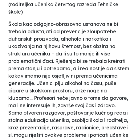
(roditeljka učenika četvrtog razreda Tehničke
škole)
Škola kao odgojno-obrazovna ustanova ne bi
trebala odustajati od prevencije zloupotrebe
duhanskih proizvoda, alhohola i narkotika i
ukazivanja na njihovu štetnost, bez obzira na
strukturu učenika – da li su to manje ili više
problematični đaci. Rješenja bi se trebala kreirati
prema stanju i potrebama, ali realnost je da sistem
kakav imamo nije osjetljiv ni prema učenicima
generacije. Učenici piju alkohol na času, puše
cigare u školskom prostoru, drže noge na
klupama… Profesori neće javno o tome da govore,
ma i ne interesuje ih, završe svoj čas i zdravo.
Samo otvoren razgovor, poštovanje kućnog reda i
stalna edukacija učenika, osoblja škola i roditelja,
kroz prezentacije, rasprave, radionice, predstave i
sl. mogu riješiti ovakve probleme i poticati učenike