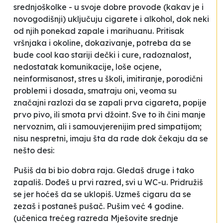
srednjoškolke - u svoje dobre provode (kakav je i
novogodišnji) uključuju cigarete i alkohol, dok neki
od njih ponekad zapale i marihuanu. Pritisak
vršnjaka i okoline, dokazivanje, potreba da se
bude cool kao stariji dečki i cure, radoznalost,
nedostatak komunikacije, loše ocjene,
neinformisanost, stres u školi, imitiranje, porodični
problemi i dosada, smatraju oni, veoma su
značajni razlozi da se zapali prva cigareta, popije
prvo pivo, ili smota prvi džoint. Sve to ih čini manje
nervoznim, ali i samouvjerenijim pred simpatijom;
nisu nespretni, imaju šta da rade dok čekaju da se
nešto desi:
Pušiš da bi bio dobra raja. Gledaš druge i tako
zapališ. Dođeš u prvi razred, svi u WC-u. Pridružiš
se jer hoćeš da se uklopiš. Uzmeš cigaru da se
zezaš i postaneš pušač. Pušim već 4 godine
.
(učenica trećeg razreda Mješovite srednje