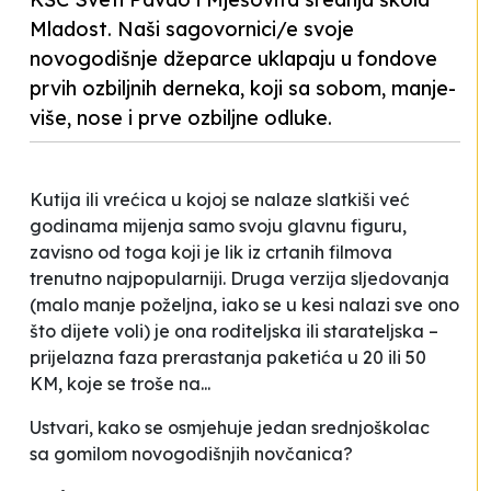
Mladost. Naši sagovornici/e svoje
novogodišnje džeparce uklapaju u fondove
prvih ozbiljnih derneka, koji sa sobom, manje-
više, nose i prve ozbiljne odluke.
Kutija ili vrećica u kojoj se nalaze slatkiši već
godinama mijenja samo svoju glavnu figuru,
zavisno od toga koji je lik iz crtanih filmova
trenutno najpopularniji. Druga verzija
sljedovanja
(malo manje poželjna, iako se u kesi nalazi sve ono
što dijete voli) je ona roditeljska ili starateljska –
prijelazna faza prerastanja paketića u 20 ili 50
KM, koje se troše na...
Ustvari, kako se osmjehuje jedan srednjoškolac
sa gomilom novogodišnjih novčanica?