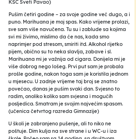
KŠC Sveti Pavao)
Pušim četiri godine – za svoje godine već dugo, a i
puno. Marihuana je moj spas. Kako vrijeme prolazi,
sve sam više navučena. Tu su i zablude sa kojima
svi mi živimo, mislimo da će nas, kada smo
naprimjer pod stresom, smiriti itd. Alkohol rijetko
pijem, obično su to neka slavlja, zabave i sl.
Marihuana mi je važnija od cigara. Donijela mi je
više dobrog nego lošeg. Prvi put sam je probala
prošle godine, nakon toga sam je koristila jednom
u mjesecu. U zadnje vrijeme taj broj se znatno
povećao, danas je pušim svaki dan. Svjesno to
radim, onoliko koliko sam svjesna i mogućih
posljedica. Smatram je svojim najvećim spasom
.
(učenica četvrtog razreda Gimnazije)
U školi je zabranjeno pušenje, ali to niko ne
poštuje. Dim kulja na sve strane i u WC-u i iza
škole. Počeo sam sa 14 godina, sa društvom,