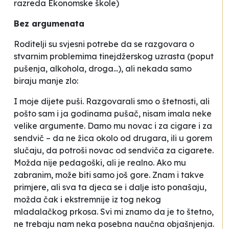
razreda Ekonomske škole)
Bez argumenata
Roditelji su svjesni potrebe da se razgovara o
stvarnim problemima tinejdžerskog uzrasta (poput
pušenja, alkohola, droga...), ali nekada samo
biraju
manje zlo
:
I moje dijete puši. Razgovarali smo o štetnosti, ali
pošto sam i ja godinama pušač, nisam imala neke
velike argumente. Damo mu novac i za cigare i za
sendvič – da ne žica okolo od drugara, ili u gorem
slučaju, da potroši novac od sendviča za cigarete.
Možda nije pedagoški, ali je realno. Ako mu
zabranim, može biti samo još gore. Znam i takve
primjere, ali sva ta djeca se i dalje isto ponašaju,
možda čak i ekstremnije iz tog nekog
mladalačkog prkosa. Svi mi znamo da je to štetno,
ne trebaju nam neka posebna naučna objašnjenja
.