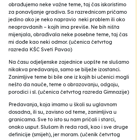
obrađujemo neke važne teme, taj čas iskoristimo
za ponavljanje gradiva. Sa razrednicom pričamo
jedino ako je neko napravio neki problem ili oko
neopravdanih – kojih ima previše. Ne bih ništa
mijenjala, obrađivala neke posebne teme, taj čas
mi dođe kao neki odmor.
(učenica četvrtog
razreda KŠC Sveti Pavao)
Na času odjeljenske zajednice uopšte ne slušamo
nikakva predavanja, samo se bilježe izostanci.
Zanimljive teme bi bile one iz kojih bi učenici mogli
nešto da nauče, teme o obrazovanju, odgoju,
porodici i sl
.
(učenica četvrtog razreda Gimnazije)
Predavanja, koja imamo u školi su uglavnom
dosadna, ili su, zavisno od teme, zanimljiva u
granicama. Sve to isto su nam pričali i starci,
onako usput. Slušam ih reda radi, kao i sve druge
definicije (smijeh), jer moram
.
(učenik četvrtog