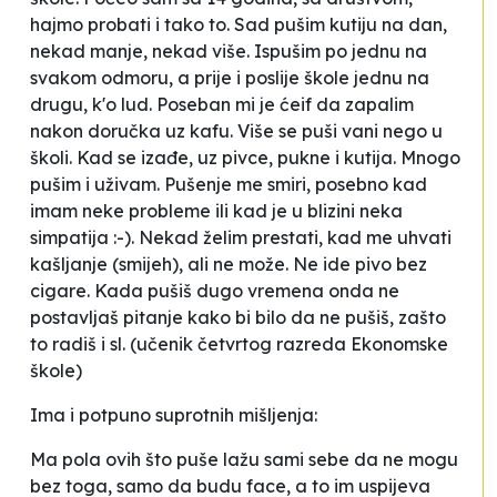
hajmo probati i tako to. Sad pušim kutiju na dan,
nekad manje, nekad više. Ispušim po jednu na
svakom odmoru, a prije i poslije škole jednu na
drugu, k'o lud. Poseban mi je ćeif da zapalim
nakon doručka uz kafu. Više se puši vani nego u
školi. Kad se izađe, uz pivce, pukne i kutija. Mnogo
pušim i uživam. Pušenje me smiri, posebno kad
imam neke probleme ili kad je u blizini neka
simpatija :-). Nekad želim prestati, kad me uhvati
kašljanje (smijeh), ali ne može. Ne ide pivo bez
cigare. Kada pušiš dugo vremena onda ne
postavljaš pitanje kako bi bilo da ne pušiš, zašto
to radiš i sl
.
(učenik četvrtog razreda Ekonomske
škole)
Ima i potpuno suprotnih mišljenja:
Ma pola ovih što puše lažu sami sebe da ne mogu
bez toga, samo da budu face, a to im uspijeva