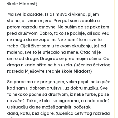
škole Mladost)
Ma sve iz dosade. Izlazim svaki vikend, pijem
stalno, ali znam mjeru. Prvi put sam zapalila u
petom razredu osnovne. Ne pušim da se pokažem
pred društvom. Dobro, tako se počinje, ali sad već
ne mogu da ne zapalim. Ne znam što mi sve to
treba. Cijeli život sam u takvom okruženju, još od
malena, sve to je utjecalo na mene. Otac mi je
umro od droge. Drogirao se pred mojim očima. Od
droga nikada ništa ne bih uzela
.
(učenica četvrtog
razreda Mješovite srednje škole Mladost)
Sa porocima ne pretjerujem, volim popiti neko piće
kad sam u dobrom društvu, uz dobru muziku. Sve
to nekako počne sa društvom, iz neke furke, pa se
navučeš. Tako je bilo i sa cigarama, a onda dođeš
u situaciju da ne možeš zamisliti početak
dana, kafu, bez cigare
.
(učenica četvrtog razreda