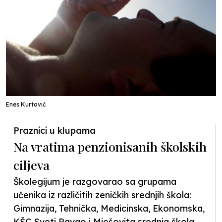
Enes Kurtović
Praznici u klupama
Na vratima penzionisanih školskih
ciljeva
Školegijum je razgovarao sa grupama
učenika iz različitih zeničkih srednjih škola:
Gimnazija, Tehnička, Medicinska, Ekonomska,
KŠC Sveti Pavao i Mješovita srednja škola