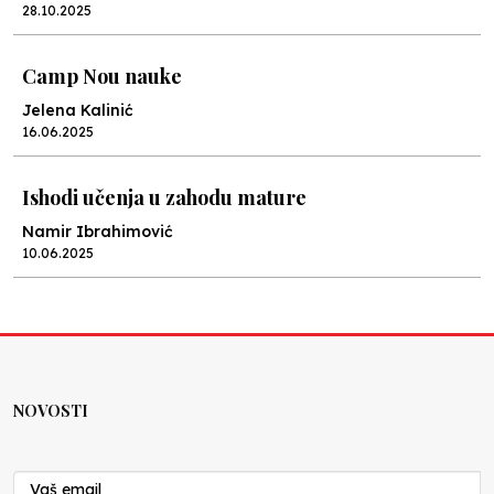
28.10.2025
Camp Nou nauke
Jelena Kalinić
16.06.2025
Ishodi učenja u zahodu mature
Namir Ibrahimović
10.06.2025
Kraj školske godine, fotofiniš
Anes Osmić
04.06.2025
NOVOSTI
Reformar’s Coming
Nenad Veličković