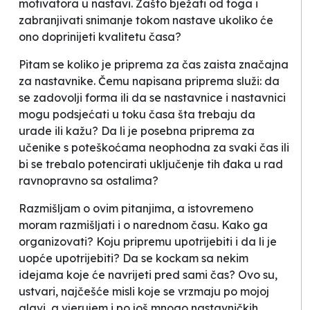
motivatora u nastavi. Zašto bježati od toga i
zabranjivati snimanje tokom nastave ukoliko će
ono doprinijeti kvalitetu časa?
Pitam se koliko je priprema za čas zaista značajna
za nastavnike. Čemu napisana priprema služi: da
se zadovolji forma ili da se nastavnice i nastavnici
mogu podsjećati u toku časa šta trebaju da
urade ili kažu? Da li je posebna priprema za
učenike s poteškoćama neophodna za svaki čas ili
bi se trebalo potencirati uključenje tih đaka u rad
ravnopravno sa ostalima?
Razmišljam o ovim pitanjima, a istovremeno
moram razmišljati i o narednom času. Kako ga
organizovati? Koju pripremu upotrijebiti i da li je
uopće upotrijebiti? Da se kockam sa nekim
idejama koje će
navrijeti
pred sami čas? Ovo su,
ustvari, najčešće misli koje se vrzmaju po mojoj
glavi, a vjerujem i po još mnogo nastavničkih