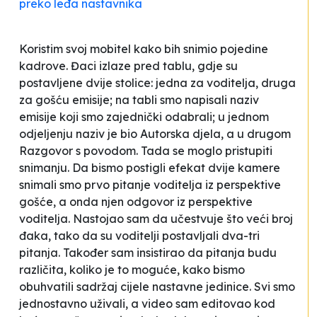
preko leđa nastavnika
Koristim svoj mobitel kako bih snimio pojedine
kadrove. Đaci izlaze pred tablu, gdje su
postavljene dvije stolice: jedna za voditelja, druga
za gošću emisije; na tabli smo napisali naziv
emisije koji smo zajednički odabrali; u jednom
odjeljenju naziv je bio
Autorska djela
, a u drugom
Razgovor s povodom
. Tada se moglo pristupiti
snimanju. Da bismo postigli efekat dvije kamere
snimali smo prvo pitanje voditelja iz perspektive
gošće, a onda njen odgovor iz perspektive
voditelja. Nastojao sam da učestvuje što veći broj
đaka, tako da su voditelji postavljali dva-tri
pitanja. Također sam insistirao da pitanja budu
različita, koliko je to moguće, kako bismo
obuhvatili sadržaj cijele nastavne jedinice. Svi smo
jednostavno uživali, a video sam editovao kod