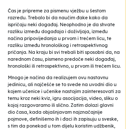
Čas je pripreme za pismenu vježbu u šestom
razredu. Trebalo bi da naučim đake kako da
ispričaju neki događaj. Neophodno je da shvate
razliku između događaja i doživljaja, između
načina pripovijedanja u prvom i trećem licu, te
razliku između hronološkog i retrospektivnog
pričanja. Na kraju bi svi trebali biti sposobni da, na
narednom času, pismeno predoče neki događaj,
hronološki ili retrospektivno, u prvom ili trećem licu.
Mnogo je načina da realizujem ovu nastavnu
jedinicu, ali najčešće se to svede na uvodni dio u
kojem učenice i učenike nastojim zainteresovati za
temu kroz neki kviz, igru asocijacija, video, sliku o
kojoj razgovaramo ili slično. Zatim dolazi glavni
dio časa, kada objašnjavam najznačajnije
pojmove, definišemo ih i đaci ih zapisuju u sveske,
s tim da ponekad u tom dijelu koristim udžbenik,