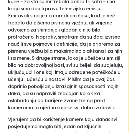
kuće – za šta su mi trebala dobra tri sata – i na
kraju smo dobili
pravu
televizijsku emisiju.
Emitovali smo je na narednom času, kad je već
trebalo da pišemo pismenu vježbu, ali vrijeme
odvojeno za snimanje i gledanje nije bilo
protraćeno. Naprotiv, smatram da su đaci izvrsno
naučili sve pojmove i definicije, da je priprema za
pismenu vježbu bila maksimalno olakšana i za njih
i za mene. S druge strane, iako je učešće u emisiji
bilo na dobrovoljnoj bazi, svi su željeli da sudjeluju,
uključujući i one koji imaju određene poteškoće u
učenju i učešću u nastavi. Mislim da je ovaj čas
doprinio poboljšanju izražajnih sposobnosti mojih
đaka, da su napravili značajan korak ka
oslobađanju od barijere zvane
trema pred
kamerama
, a ujedno smo se svi dobro zabavili.
Vjerujem da bi korištenje kamere koju danas svi
posjedujemo moglo biti jedan od ključnih