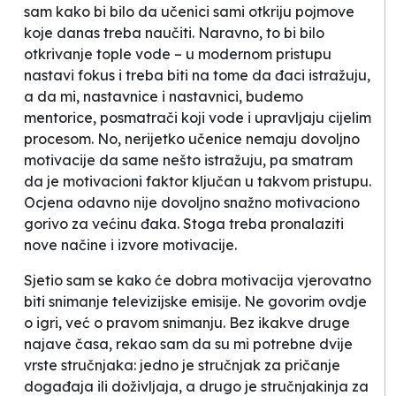
sam kako bi bilo da učenici sami otkriju pojmove
koje danas treba naučiti. Naravno, to bi bilo
otkrivanje tople vode – u modernom pristupu
nastavi fokus i treba biti na tome da đaci istražuju,
a da mi, nastavnice i nastavnici, budemo
mentorice, posmatrači koji vode i upravljaju cijelim
procesom. No, nerijetko učenice nemaju dovoljno
motivacije da same nešto istražuju, pa smatram
da je motivacioni faktor ključan u takvom pristupu.
Ocjena odavno nije dovoljno snažno motivaciono
gorivo za većinu đaka. Stoga treba pronalaziti
nove načine i izvore motivacije.
Sjetio sam se kako će dobra motivacija vjerovatno
biti snimanje televizijske emisije. Ne govorim ovdje
o igri, već o pravom snimanju. Bez ikakve druge
najave časa, rekao sam da su mi potrebne dvije
vrste stručnjaka: jedno je stručnjak za pričanje
događaja ili doživljaja, a drugo je stručnjakinja za