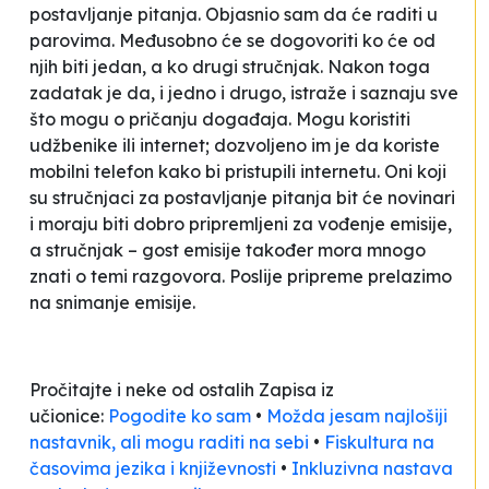
postavljanje pitanja. Objasnio sam da će raditi u
parovima. Međusobno će se dogovoriti ko će od
njih biti jedan, a ko drugi stručnjak. Nakon toga
zadatak je da, i jedno i drugo, istraže i saznaju sve
što mogu o pričanju događaja. Mogu koristiti
udžbenike ili internet; dozvoljeno im je da koriste
mobilni telefon kako bi pristupili internetu. Oni koji
su stručnjaci za postavljanje pitanja bit će novinari
i moraju biti dobro pripremljeni za vođenje emisije,
a stručnjak – gost emisije također mora mnogo
znati o temi razgovora. Poslije pripreme prelazimo
na snimanje emisije.
Pročitajte i neke od ostalih Zapisa iz
učionice:
Pogodite ko sam
•
Možda jesam najlošiji
nastavnik, ali mogu raditi na sebi
•
Fiskultura na
časovima jezika i književnosti
•
Inkluzivna nastava