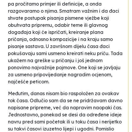
pa pročitamo primjer ili definicije, a onda
razgovaramo o njima. Smatram važnim i da đaci
shvate postupak pisanja pismene vježbe koji
obuhvata pripremu, odabir teme ili glavnog
događaja koji će ispričati, kreiranje plana
pričanja, odnosno kompozicije i na kraju samo
pisanje sastava. U završnom dijelu časa đaci
pokušavaju sami usmeno kreirati neku priču. Tada
ukažem na greške u pričanju i još jednom
ponovimo najvažnije pojmove. One koji se javljaju
za usmeno pripovijedanje nagradim ocjenom,
najčešće peticom.
Međutim, danas nisam bio raspoložen za ovakav
tok časa. Odlučio sam da se ne pridržavam davno
napisane pripreme, već da napravim
naopaki čas
.
Jednostavno, ponekad se desi da određene ideje
navru
pred sami početak ili u toku časa i nerijetko
su takvi časovi izuzetno lijepi i ugodni. Pomislio