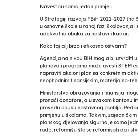
Navest ću samo jedan primjer.
U Strategiji razvoja FBiH 2021–2027 (na 36.
u osnovne škole u ranoj fazi školovanja i 
adekvatna obuka za nastavni kadar
.
Kako taj cilj brzo i efikasno ostvariti?
Agencija na nivou BiH mogla bi utvrditi u
planova i programa može uvesti STEM ed
napraviti akcioni plan sa konkretnim ak
neophodnim finansijskim, materijalno-tehn
Ministarstva obrazovanja i finansija mogu 
pronaći donatore, a u svakom kantonu im
provedu obuku nastavnog osoblja. Pedagoš
primjenu u školama. Takvim, zajedničkim 
planskog djelovanja sigurno je samo je
rade, reformišu što se reformisati da i s