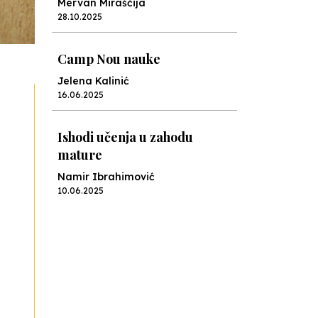
Mervan Miraščija
28.10.2025
Camp Nou nauke
Jelena Kalinić
16.06.2025
Ishodi učenja u zahodu
mature
Namir Ibrahimović
10.06.2025
Kraj školske godine, fotofiniš
Anes Osmić
04.06.2025
Reformar’s Coming