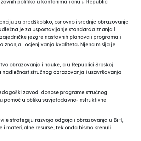
zovnih politika u kantonima i onu u Republici
ciju za predškolsko, osnovno i srednje obrazovanje
dležna je za uspostavljanje standarda znanja i
j zajedničke jezgre nastavnih planova i programa i
 znanja i ocjenjivanja kvaliteta. Njena misija je
tvo obrazovanja i nauke, a u Republici Srpskoj
aju nadležnost stručnog obrazovanja i usavršavanja
pedagoški zavodi donose programe stručnog
nu pomoć u obliku savjetodavno-instruktivne
vile strategiju razvoja odgoja i obrazovanja u BiH,
ke i materijalne resurse, tek onda bismo krenuli