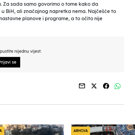
lju. Za sada samo govorimo o tome kako da
 u BiH, ali značajnog napretka nema. Najčešće to
nastavne planove i programe, a to očito nije
ustite nijednu vijest.
rijavi se
A
ARHIVA