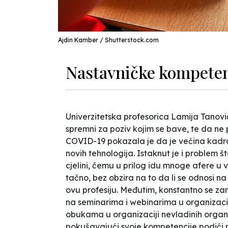
Ajdin Kamber / Shutterstock.com
Nastavničke kompeten
Univerzitetska profesorica Lamija Tanović
spremni za poziv kojim se bave, te da ne
COVID-19 pokazala je da je većina kadr
novih tehnologija. Istaknut je i problem 
cjelini, čemu u prilog idu mnoge afere u 
tačno, bez obzira na to da li se odnosi na 
ovu profesiju. Međutim, konstantno se za
na seminarima i webinarima u organizacij
obukama u organizaciji nevladinih organiz
pokušavajući svoje kompetencije podići na v