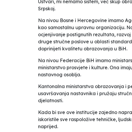
Ustvari, mi nemamo sistem, već skup obra
Srpskoj.
Na nivou Bosne i Hercegovine imamo Agen
kao samostalnu upravnu organizaciju. Na
ocjenjivanje postignutih rezultata, razvo
druge stručne poslove u oblasti standarda
doprinijeti kvalitetu obrazovanja u BiH.
Na nivou Federacije BiH imamo ministars
ministarstvo prosvjete i kulture. Ona im
nastavnog osoblja.
Kantonalna ministarstva obrazovanja i 
usavršavanja nastavnika i pružaju struč
djelatnosti.
Kada bi sve ove institucije zajedno napra
iskoristile sve raspoložive tehničke, ljuds
naprijed.