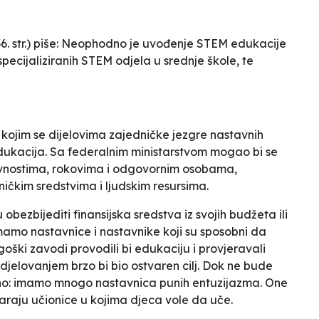
 str.) piše:
Neophodno je uvođenje STEM edukacije
specijaliziranih STEM odjela u srednje škole, te
 kojim se dijelovima zajedničke jezgre nastavnih
ukacija. Sa federalnim ministarstvom mogao bi se
tivnostima, rokovima i odgovornim osobama,
ičkim sredstvima i ljudskim resursima.
obezbijediti finansijska sredstva iz svojih budžeta ili
amo nastavnice i nastavnike koji su sposobni da
ki zavodi provodili bi edukaciju i provjeravali
djelovanjem brzo bi bio ostvaren cilj. Dok ne bude
dno: imamo mnogo nastavnica punih entuzijazma. One
tvaraju učionice u kojima djeca vole da uče.