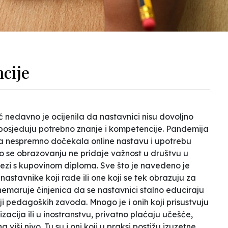
cije
 nedavno je ocijenila da nastavnici nisu dovoljno
 posjeduju potrebno znanje i kompetencije. Pandemija
a nespremno dočekala online nastavu i upotrebu
što se obrazovanju ne pridaje važnost u društvu u
vezi s kupovinom diploma. Sve što je navedeno je
nastavnike koji rade ili one koji se tek obrazuju za
nemaruje činjenica da se nastavnici stalno educiraju
i pedagoških zavoda. Mnogo je i onih koji prisustvuju
acija ili u inostranstvu, privatno plaćaju učešće,
iši nivo. Tu su i oni koji u praksi postižu izuzetne