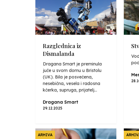
Razglednica iz
St
Dismalanda
Vod
pod
Dragana Smart je preminula
juče u svom domu u Bristolu
Mer
(UK). Bila je posvećena,
28.
nesebična, vesela i radosna
kćerka, supruga, prijatelj...
Dragana Smart
29.12.2025
ARHIVA
ARHIV