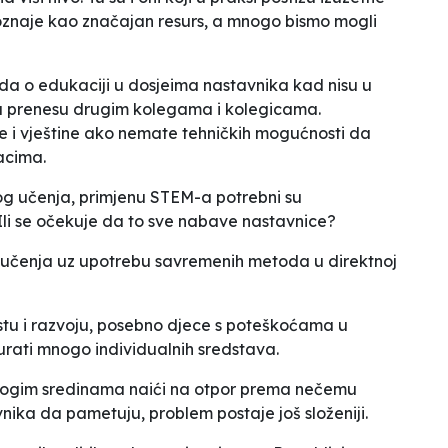
epoznaje kao značajan resurs, a mnogo bismo mogli
rda o edukaciji u dosjeima nastavnika kad nisu u
 ga prenesu drugim kolegama i kolegicama.
e i vještine ako nemate tehničkih mogućnosti da
acima.
nog učenja, primjenu STEM-a potrebni su
 Ili se očekuje da to sve nabave nastavnice?
 učenja uz upotrebu savremenih metoda u direktnoj
stu i razvoju, posebno djece s poteškoćama u
rati mnogo individualnih sredstava.
nogim sredinama naići na otpor prema nečemu
vnika da pametuju, problem postaje još složeniji.