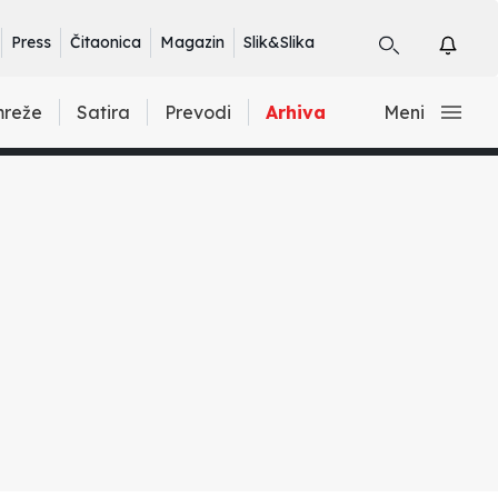
Press
Čitaonica
Magazin
Slik&Slika
mreže
Satira
Prevodi
Arhiva
Meni