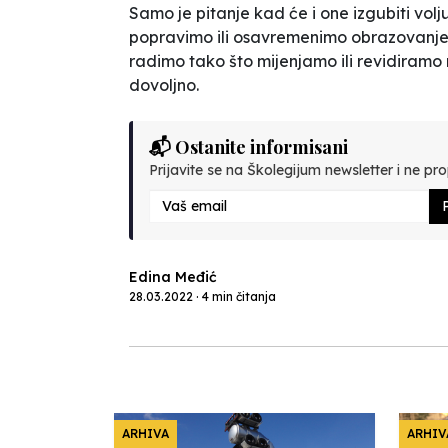
Samo je pitanje kad će i one izgubiti vo
popravimo ili osavremenimo obrazovanje
radimo tako što mijenjamo ili revidiramo 
dovoljno.
📬 Ostanite informisani
Prijavite se na Školegijum newsletter i ne prop
P
Edina Međić
28.03.2022 · 4 min čitanja
ARHIVA
ARHIV