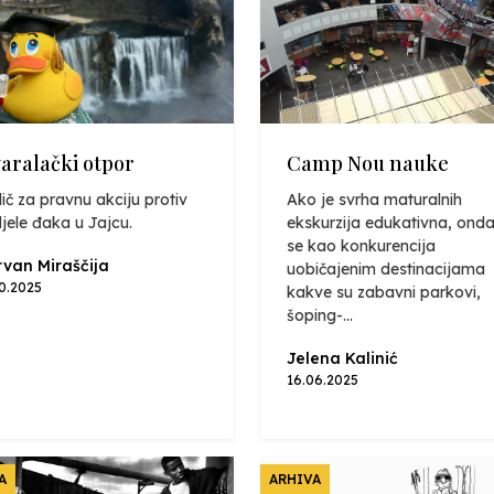
varalački otpor
Camp Nou nauke
ič za pravnu akciju protiv
Ako je svrha maturalnih
jele đaka u Jajcu.
ekskurzija edukativna, onda
se kao konkurencija
van Miraščija
uobičajenim destinacijama
10.2025
kakve su zabavni parkovi,
šoping-...
Jelena Kalinić
16.06.2025
A
ARHIVA