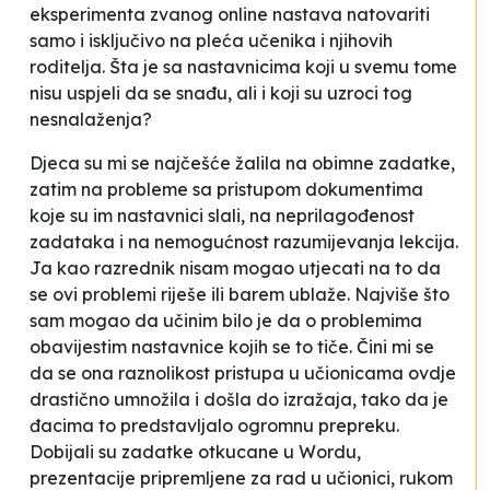
eksperimenta
zvanog online nastava natovariti
samo i isključivo na pleća učenika i njihovih
roditelja. Šta je sa nastavnicima koji u svemu tome
nisu uspjeli da se snađu, ali i koji su uzroci tog
nesnalaženja?
Djeca su mi se najčešće žalila na obimne zadatke,
zatim na probleme sa pristupom dokumentima
koje su im nastavnici slali, na neprilagođenost
zadataka i na nemogućnost razumijevanja lekcija.
Ja kao razrednik nisam mogao utjecati na to da
se ovi problemi riješe ili barem ublaže. Najviše što
sam mogao da učinim bilo je da o problemima
obavijestim nastavnice kojih se to tiče. Čini mi se
da se ona raznolikost pristupa u učionicama ovdje
drastično umnožila i došla do izražaja, tako da je
đacima to predstavljalo ogromnu prepreku.
Dobijali su zadatke otkucane u Wordu,
prezentacije pripremljene za rad u učionici, rukom