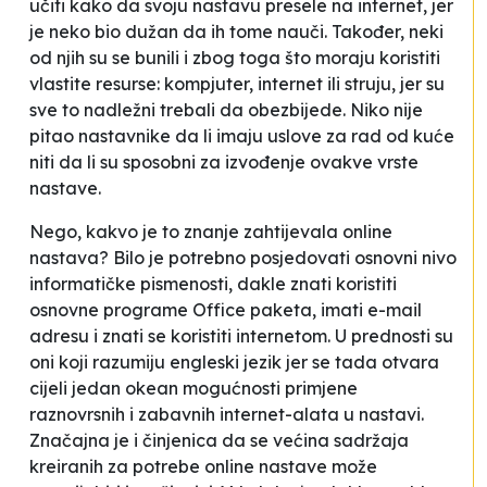
učiti kako da svoju nastavu presele na internet, jer
je neko bio dužan da ih tome nauči. Također, neki
od njih su se bunili i zbog toga što moraju koristiti
vlastite resurse: kompjuter, internet ili struju, jer su
sve to nadležni trebali da obezbijede. Niko nije
pitao nastavnike da li imaju uslove za rad od kuće
niti da li su sposobni za izvođenje ovakve vrste
nastave.
Nego, kakvo je to znanje zahtijevala online
nastava? Bilo je potrebno posjedovati osnovni nivo
informatičke pismenosti, dakle znati koristiti
osnovne programe Office paketa, imati e-mail
adresu i znati se koristiti internetom. U prednosti su
oni koji razumiju engleski jezik jer se tada otvara
cijeli jedan okean mogućnosti primjene
raznovrsnih i zabavnih internet-alata u nastavi.
Značajna je i činjenica da se većina sadržaja
kreiranih za potrebe online nastave može