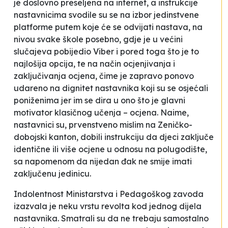
je doslovno preseljena na internet, a instrukcije
nastavnicima svodile su se na izbor jedinstvene
platforme putem koje će se odvijati nastava, na
nivou svake škole posebno, gdje je u većini
slučajeva pobijedio Viber i pored toga što je to
najlošija opcija, te na način ocjenjivanja i
zaključivanja ocjena, čime je zapravo ponovo
udareno na dignitet nastavnika koji su se osjećali
poniženima jer im se dira u ono što je glavni
motivator klasičnog učenja – ocjena. Naime,
nastavnici su, prvenstveno mislim na Zeničko-
dobojski kanton, dobili instrukciju da djeci zaključe
identične ili više ocjene u odnosu na polugodište,
sa napomenom da nijedan đak ne smije imati
zaključenu jedinicu.
Indolentnost Ministarstva i Pedagoškog zavoda
izazvala je neku vrstu revolta kod jednog dijela
nastavnika. Smatrali su da ne trebaju samostalno