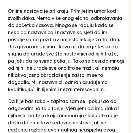
Online nastava je pri kraju. Primijetim umor kod
svojih đaka. Nema više onog elana, odbrojavanja
do početka časova. Mnogo se raduju kada se
neko od nastavnica i nastavnika sjeti da im
pošalje samo pozdrav umjesto lekcije za taj dan.
Razgovaram s njima i kažu mi da im je teško da
stignu da urade sve što nastavnici od njih traže,
pa još i da to svima pošalju. Tako se desi da mnogi
od njih i ne urade sve ono što se traži, ali nemaju
nikakvo jasno obrazloženje zašto im se to
dogodilo. Mi, nastavnici, odmah osuđujemo,
kvalifikujući ih lijenim i nezainteresovanim.
Da li je baš tako – zapitao sam se i pokušao da
odgovorim na to pitanje. Vjerujem da ima đaka i
njihovih roditelja koji zanemaruju školu otkad je
došlo do obustave redovne nastave, ali ne
možemo razloge eventualnog neuspjeha ovog