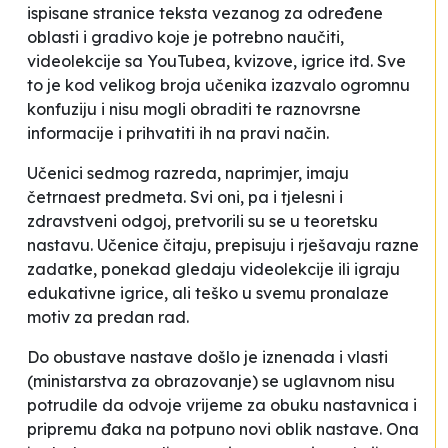
ispisane stranice teksta vezanog za određene
oblasti i gradivo koje je potrebno naučiti,
videolekcije sa YouTubea, kvizove, igrice itd. Sve
to je kod velikog broja učenika izazvalo ogromnu
konfuziju i nisu mogli obraditi te raznovrsne
informacije i prihvatiti ih na pravi način.
Učenici sedmog razreda, naprimjer, imaju
četrnaest predmeta. Svi oni, pa i tjelesni i
zdravstveni odgoj, pretvorili su se u teoretsku
nastavu. Učenice čitaju, prepisuju i rješavaju razne
zadatke, ponekad gledaju videolekcije ili igraju
edukativne igrice, ali teško u svemu pronalaze
motiv za predan rad.
Do obustave nastave došlo je iznenada i vlasti
(ministarstva za obrazovanje) se uglavnom nisu
potrudile da odvoje vrijeme za obuku nastavnica i
pripremu đaka na potpuno novi oblik nastave. Ona