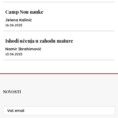
Camp Nou nauke
Jelena Kalinić
16.06.2025
Ishodi učenja u zahodu mature
Namir Ibrahimović
10.06.2025
Kraj školske godine, fotofiniš
Anes Osmić
04.06.2025
NOVOSTI
Reformar’s Coming
Nenad Veličković
29.10.2024