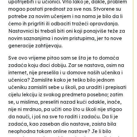
upotrijebiti i u učionici. Vrlo lako je, dakle, problem
mogao postati prednost za sve nas. Stvorene su
potrebe za novim učenjem i na nama je bilo da li
ćemo ih prigrliti ili odbaciti tražeći opravdanja.
Nastavnici bi trebali biti oni koji ponajviše teže za
novim saznanjima i novim pristupima, jer to nove
generacije zahtijevaju.
Sve ovo vrijeme pitao sam se šta je to domaća
zadaća koju đaci dobiju. Zar se nastava, osim na
internet, nije preselila i u domove naših učenika i
učenica? Zamislite kako je teško bilo jednom
učeniku zamisliti sebe u školi, pa uraditi i prepisati
cijelu lekciju iz svakog predmeta posebno; zatim
se, u mislima, preseliti nazad kući odakle, inače,
nije ni mrdnuo, pa učiti ono što u školi nije stigao
da nauči, i još na sve to raditi i zadaću. Da li je
zadaća, kao zaseban dio nastave, zaista bila
neophodna tokom online nastave? Je li bilo