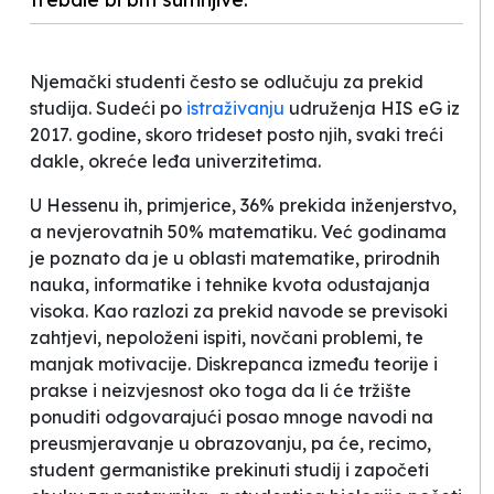
Njemački studenti često se odlučuju za prekid
studija. Sudeći po
istraživanju
udruženja HIS eG iz
2017. godine, skoro trideset posto njih, svaki treći
dakle, okreće leđa univerzitetima.
U Hessenu ih, primjerice, 36% prekida inženjerstvo,
a nevjerovatnih 50% matematiku. Već godinama
je poznato da je u oblasti matematike, prirodnih
nauka, informatike i tehnike kvota odustajanja
visoka. Kao razlozi za prekid navode se previsoki
zahtjevi, nepoloženi ispiti, novčani problemi, te
manjak motivacije. Diskrepanca između teorije i
prakse i neizvjesnost oko toga da li će tržište
ponuditi odgovarajući posao mnoge navodi na
preusmjeravanje u obrazovanju, pa će, recimo,
student germanistike prekinuti studij i započeti