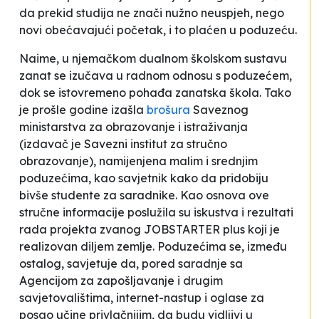
da prekid studija ne znači nužno neuspjeh, nego
novi obećavajući početak, i to plaćen u poduzeću.
Naime, u njemačkom dualnom školskom sustavu
zanat se izučava u radnom odnosu s poduzećem,
dok se istovremeno pohađa zanatska škola. Tako
je prošle godine izašla
brošura
Saveznog
ministarstva za obrazovanje i istraživanja
(izdavač je Savezni institut za stručno
obrazovanje), namijenjena malim i srednjim
poduzećima, kao savjetnik kako da pridobiju
bivše studente za saradnike. Kao osnova ove
stručne informacije poslužila su iskustva i rezultati
rada projekta zvanog
JOBSTARTER plus
koji je
realizovan diljem zemlje. Poduzećima se, između
ostalog, savjetuje da, pored saradnje sa
Agencijom za zapošljavanje i drugim
savjetovalištima, internet-nastup i oglase za
posao učine privlačnijim, da budu vidljivi u