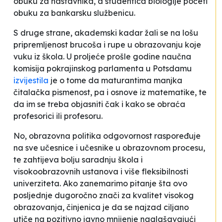
obuku za nastavnika, a studentica biologije početi
obuku za bankarsku službenicu.
S druge strane, akademski kadar žali se na lošu
pripremljenost brucoša i rupe u obrazovanju koje
vuku iz škola. U proljeće prošle godine naučna
komisija pokrajinskog parlamenta u Potsdamu
izvijestila
je o tome da
maturantima manjka
čitalačka pismenost, pa i osnove iz matematike
, te
da im se
treba objasniti čak i kako se obraća
profesorici ili profesoru
.
No, obrazovna politika odgovornost raspoređuje
na sve učesnice i učesnike u obrazovnom procesu,
te zahtijeva bolju saradnju škola i
visokoobrazovnih ustanova i više fleksibilnosti
univerziteta. Ako zanemarimo pitanje šta ovo
posljednje dugoročno znači za kvalitet visokog
obrazovanja, činjenica je da se najzad ciljano
utiče na pozitivno javno mnijenje naglašavajući