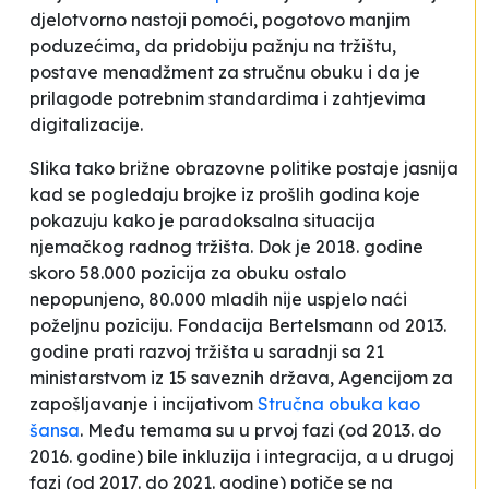
djelotvorno nastoji pomoći, pogotovo manjim
poduzećima, da pridobiju pažnju na tržištu,
postave menadžment za stručnu obuku i da je
prilagode potrebnim standardima i zahtjevima
digitalizacije.
Slika tako brižne obrazovne politike postaje jasnija
kad se pogledaju brojke iz prošlih godina koje
pokazuju kako je paradoksalna situacija
njemačkog radnog tržišta. Dok je 2018. godine
skoro 58.000 pozicija za obuku ostalo
nepopunjeno, 80.000 mladih nije uspjelo naći
poželjnu poziciju. Fondacija Bertelsmann od 2013.
godine prati razvoj tržišta u saradnji sa 21
ministarstvom iz 15 saveznih država, Agencijom za
zapošljavanje i incijativom
Stručna obuka kao
šansa
. Među temama su u prvoj fazi (od 2013. do
2016. godine) bile inkluzija i integracija, a u drugoj
fazi (od 2017. do 2021. godine) potiče se na