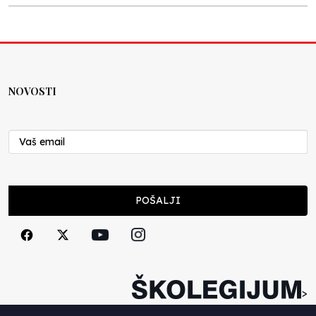
Kraj školske godine, fotofiniš
Anes Osmić
04.06.2025
NOVOSTI
Reformar’s Coming
Nenad Veličković
29.10.2024
Cuke i djeca
POŠALJI
Školegijum redakcija
06.12.2023
Francuski i može i ne može, ali turski može
svakako
>
Smiljana Vovna