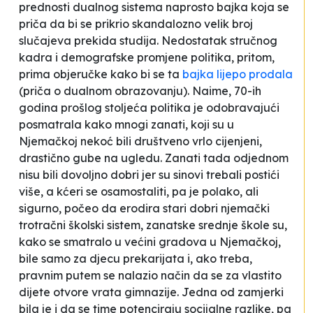
prednosti dualnog sistema naprosto bajka koja se
priča da bi se prikrio skandalozno velik broj
slučajeva prekida studija. Nedostatak stručnog
kadra i demografske promjene politika, pritom,
prima objeručke kako bi se ta
bajka lijepo prodala
(priča o dualnom obrazovanju). Naime, 70-ih
godina prošlog stoljeća politika je odobravajući
posmatrala kako mnogi zanati, koji su u
Njemačkoj nekoć bili društveno vrlo cijenjeni,
drastično gube na ugledu. Zanati tada odjednom
nisu bili dovoljno dobri jer su
sinovi trebali postići
više, a kćeri se osamostaliti
, pa je polako, ali
sigurno, počeo da erodira stari dobri njemački
trotračni
školski sistem, zanatske srednje škole su,
kako se smatralo u većini gradova u Njemačkoj,
bile samo za djecu prekarijata i, ako treba,
pravnim putem se nalazio način da se za vlastito
dijete otvore vrata gimnazije. Jedna od zamjerki
bila je i da se time potenciraju socijalne razlike, pa