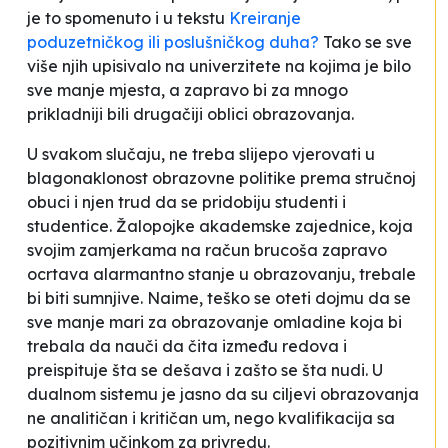
je to spomenuto i u tekstu
Kreiranje
poduzetničkog ili poslušničkog duha?
Tako se sve
više njih upisivalo na univerzitete na kojima je bilo
sve manje mjesta, a zapravo bi za mnogo
prikladniji bili drugačiji oblici obrazovanja.
U svakom slučaju, ne treba slijepo vjerovati u
blagonaklonost obrazovne politike prema stručnoj
obuci i njen trud da se pridobiju studenti i
studentice. Žalopojke akademske zajednice, koja
svojim zamjerkama na račun brucoša zapravo
ocrtava alarmantno stanje u obrazovanju, trebale
bi biti sumnjive. Naime, teško se oteti dojmu da se
sve manje mari za obrazovanje omladine koja bi
trebala da nauči da čita između redova i
preispituje šta se dešava i zašto se šta nudi. U
dualnom sistemu je jasno da su ciljevi obrazovanja
ne analitičan i kritičan um, nego kvalifikacija sa
pozitivnim učinkom za privredu.