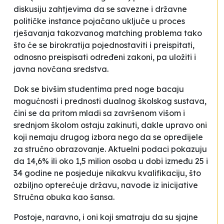
diskusiju zahtjevima da se savezne i državne
političke instance pojačano uključe u proces
rješavanja takozvanog
matching problema
tako
što će se birokratija pojednostaviti i preispitati,
odnosno preispisati određeni zakoni, pa uložiti i
javna novčana sredstva.
Dok se bivšim studentima pred noge bacaju
mogućnosti i prednosti dualnog školskog sustava,
čini se da pritom mladi sa završenom višom i
srednjom školom ostaju zakinuti, dakle upravo oni
koji nemaju drugog izbora nego da se opredijele
za stručno obrazovanje. Aktuelni podaci pokazuju
da 14,6% ili oko 1,5 milion osoba u dobi između 25 i
34 godine ne posjeduje nikakvu kvalifikaciju, što
ozbiljno opterećuje državu, navode iz inicijative
Stručna obuka kao šansa
.
Postoje, naravno, i oni koji smatraju da su sjajne