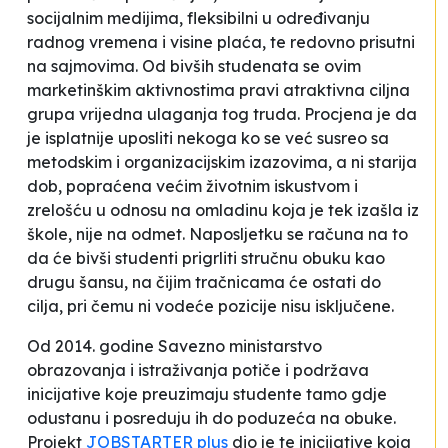
socijalnim medijima, fleksibilni u određivanju
radnog vremena i visine plaća, te redovno prisutni
na sajmovima. Od bivših studenata se ovim
marketinškim aktivnostima pravi atraktivna ciljna
grupa vrijedna ulaganja tog truda. Procjena je da
je isplatnije uposliti nekoga ko se već susreo sa
metodskim i organizacijskim izazovima, a ni starija
dob, popraćena većim životnim iskustvom i
zrelošću u odnosu na omladinu koja je tek izašla iz
škole, nije na odmet. Naposljetku se računa na to
da će bivši studenti prigrliti stručnu obuku kao
drugu šansu, na čijim tračnicama će ostati do
cilja, pri čemu ni vodeće pozicije nisu isključene.
Od 2014. godine Savezno ministarstvo
obrazovanja i istraživanja potiče i podržava
inicijative koje preuzimaju studente tamo gdje
odustanu i posreduju ih do poduzeća na obuke.
Projekt
JOBSTARTER plus
dio je te inicijative koja