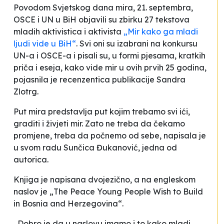
Povodom Svjetskog dana mira, 21. septembra,
OSCE i UN u BiH objavili su zbirku 27 tekstova
mladih aktivistica i aktivista
„Mir kako ga mladi
ljudi vide u BiH“
. Svi oni su izabrani na konkursu
UN-a i OSCE-a i pisali su, u formi pjesama, kratkih
priča i eseja, kako vide mir
u ovih prvih 25 godina,
pojasnila je recenzentica publikacije Sandra
Zlotrg.
Put mira predstavlja put kojim trebamo svi ići,
graditi i živjeti mir. Zato ne treba da čekamo
promjene, treba da počnemo od sebe
, napisala je
u svom radu Sunčica Đukanović, jedna od
autorica.
Knjiga je napisana dvojezično, a na engleskom
naslov je „The Peace Young People Wish to Build
in Bosnia and Herzegovina“.
„Dobro je da u naslovu imamo i to kako mladi