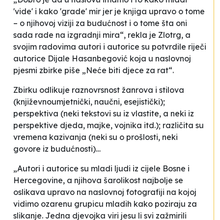
'vide' i kako 'grade' mir jer je knjiga upravo o tome
– o njihovoj viziji za budućnost i o tome šta oni
sada rade na izgradnji mira“, rekla je Zlotrg, a
svojim radovima autori i autorice su potvrdile riječi
autorice Dijale Hasanbegović koja u naslovnoj
pjesmi zbirke piše „Neće biti djece za rat“.
Zbirku odlikuje raznovrsnost žanrova i stilova
(književnoumjetnički, naučni, esejistički);
perspektiva (neki tekstovi su iz vlastite, a neki iz
perspektive djeda, majke, vojnika itd.); različita su
vremena kazivanja (neki su o prošlosti, neki
govore iz budućnosti)…
„Autori i autorice su mladi ljudi iz cijele Bosne i
Hercegovine, a njihova šarolikost najbolje se
oslikava upravo na naslovnoj fotografiji na kojoj
vidimo ozarenu grupicu mladih kako poziraju za
slikanje. Jedna djevojka viri jesu li svi zažmirili