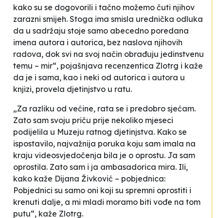
kako su se dogovorili i tačno možemo čuti njihov
zarazni smijeh. Stoga ima smisla urednička odluka
da u sadržaju stoje samo abecedno poredana
imena autora i autorica, bez naslova njihovih
radova, dok svi na svoj način obrađuju jedinstvenu
temu – mir“, pojašnjava recenzentica Zlotrg i kaže
da je i sama, kao i neki od autorica i autora u
knjizi, provela djetinjstvo u ratu.
„Za razliku od većine, rata se i predobro sjećam.
Zato sam svoju priču prije nekoliko mjeseci
podijelila u Muzeju ratnog djetinjstva. Kako se
ispostavilo, najvažnija poruka koju sam imala na
kraju videosvjedočenja bila je o oprostu. Ja sam
oprostila. Zato sam i ja ambasadorica mira. Ili,
kako kaže Dijana Živković – pobjednica:
Pobjednici su samo oni koji su spremni oprostiti i
krenuti dalje, a mi mladi moramo biti vođe na tom
putu
“, kaže Zlotrg.