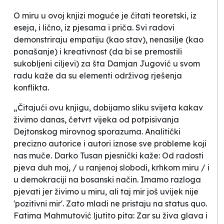
O miru u ovoj knjizi moguće je čitati teoretski, iz
eseja, i lično, iz pjesama i priča. Svi radovi
demonstriraju
empatiju (kao stav), nenasilje (kao
ponašanje) i kreativnost (da bi se premostili
sukobljeni ciljevi)
za šta Damjan Jugović u svom
radu kaže da su elementi održivog rješenja
konflikta.
„Čitajući ovu knjigu, dobijamo sliku svijeta kakav
živimo danas, četvrt vijeka od potpisivanja
Dejtonskog mirovnog sporazuma. Analitički
precizno autorice i autori iznose sve probleme koji
nas muče. Darko Tusan pjesnički kaže:
Od radosti
pjeva duh moj, / u ranjenoj slobodi, krhkom miru / i
u demokraciji na bosanski način
. Imamo razloga
pjevati jer živimo u miru, ali taj mir još uvijek nije
'pozitivni mir'. Zato mladi ne pristaju na status quo.
Fatima Mahmutović ljutito pita:
Zar su živa glava i