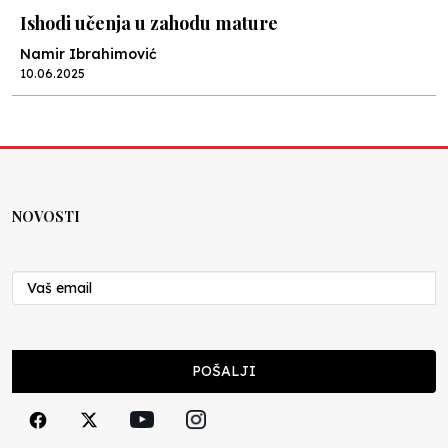
Ishodi učenja u zahodu mature
Namir Ibrahimović
10.06.2025
Kraj školske godine, fotofiniš
Anes Osmić
04.06.2025
NOVOSTI
Reformar’s Coming
Nenad Veličković
29.10.2024
Cuke i djeca
POŠALJI
Školegijum redakcija
06.12.2023