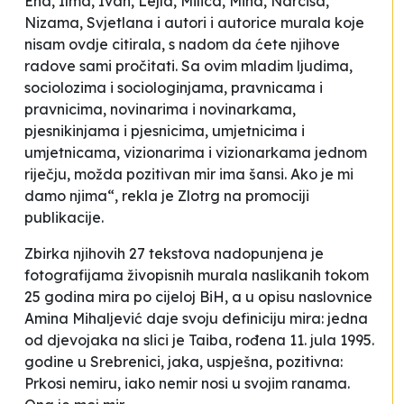
Ena, Ilma, Ivan, Lejla, Milica, Mina, Narcisa,
Nizama, Svjetlana i autori i autorice murala koje
nisam ovdje citirala, s nadom da ćete njihove
radove sami pročitati. Sa ovim mladim ljudima,
sociolozima i sociologinjama, pravnicama i
pravnicima, novinarima i novinarkama,
pjesnikinjama i pjesnicima, umjetnicima i
umjetnicama, vizionarima i vizionarkama jednom
riječju, možda pozitivan mir ima šansi. Ako je mi
damo njima“, rekla je Zlotrg na promociji
publikacije.
Zbirka njihovih 27 tekstova nadopunjena je
fotografijama živopisnih murala naslikanih tokom
25 godina mira po cijeloj BiH, a u opisu naslovnice
Amina Mihaljević daje svoju definiciju mira: jedna
od djevojaka na slici je Taiba, rođena 11. jula 1995.
godine u Srebrenici, jaka, uspješna, pozitivna:
Prkosi nemiru, iako nemir nosi u svojim ranama.