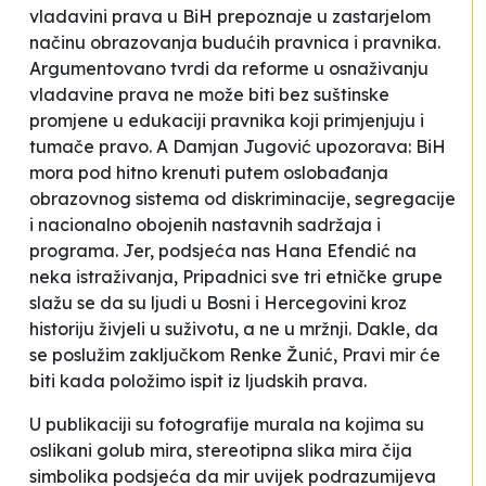
vladavini prava u BiH prepoznaje u zastarjelom
načinu obrazovanja budućih pravnica i pravnika.
Argumentovano tvrdi da reforme u osnaživanju
vladavine prava ne može biti
bez suštinske
promjene u edukaciji pravnika koji primjenjuju i
tumače pravo
. A Damjan Jugović upozorava:
BiH
mora pod hitno krenuti putem oslobađanja
obrazovnog sistema od diskriminacije, segregacije
i nacionalno obojenih nastavnih sadržaja i
programa.
Jer, podsjeća nas Hana Efendić na
neka istraživanja,
Pripadnici sve tri etničke grupe
slažu se da su ljudi u Bosni i Hercegovini kroz
historiju živjeli u suživotu, a ne u mržnji
. Dakle, da
se poslužim zaključkom Renke Žunić,
Pravi mir će
biti kada položimo ispit iz ljudskih prava
.
U publikaciji su fotografije murala na kojima su
oslikani golub mira, stereotipna slika mira čija
simbolika podsjeća da mir uvijek podrazumijeva