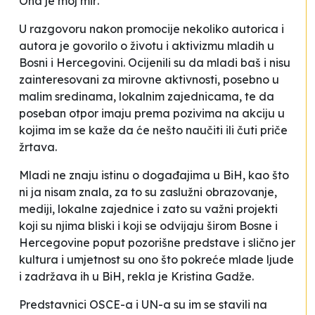
Ona je moj mir
.
U razgovoru nakon promocije nekoliko autorica i
autora je govorilo o životu i aktivizmu mladih u
Bosni i Hercegovini. Ocijenili su da mladi baš i nisu
zainteresovani za mirovne aktivnosti, posebno u
malim sredinama, lokalnim zajednicama, te da
poseban otpor imaju prema pozivima na akciju u
kojima im se kaže da će nešto naučiti ili čuti priče
žrtava.
Mladi ne znaju istinu o događajima u BiH, kao što
ni ja nisam znala, za to su zaslužni obrazovanje,
mediji, lokalne zajednice i zato su važni projekti
koji su njima bliski i koji se odvijaju širom Bosne i
Hercegovine poput pozorišne predstave i slično jer
kultura i umjetnost su ono što pokreće mlade ljude
i zadržava ih u BiH
, rekla je Kristina Gadže.
Predstavnici OSCE-a i UN-a su im se stavili na