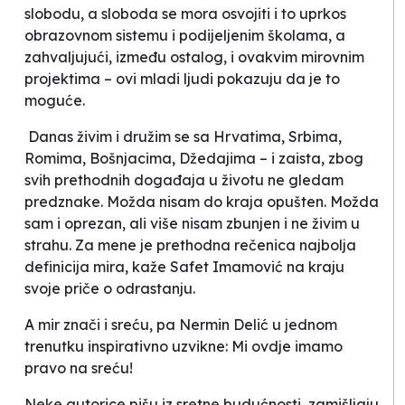
slobodu, a sloboda se mora osvojiti i to uprkos
obrazovnom sistemu i podijeljenim školama, a
zahvaljujući, između ostalog, i ovakvim mirovnim
projektima – ovi mladi ljudi pokazuju da je to
moguće.
Danas živim i družim se sa Hrvatima, Srbima,
Romima, Bošnjacima, Džedajima – i zaista, zbog
svih prethodnih događaja u životu ne gledam
predznake. Možda nisam do kraja opušten. Možda
sam i oprezan, ali više nisam zbunjen i ne živim u
strahu. Za mene je prethodna rečenica najbolja
definicija mira
, kaže Safet Imamović na kraju
svoje priče o odrastanju.
A mir znači i sreću, pa Nermin Delić u jednom
trenutku inspirativno uzvikne:
Mi ovdje imamo
pravo na sreću!
Neke autorice pišu iz sretne budućnosti, zamišljaju