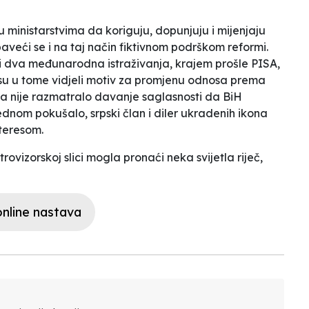
 ministarstvima da koriguju, dopunjuju i mijenjaju
baveći se i na taj način fiktivnom podrškom reformi.
ti dva međunarodna istraživanja, krajem prošle PISA,
su u tome vidjeli motiv za promjenu odnosa prema
ta nije razmatralo davanje saglasnosti da BiH
jednom pokušalo, srpski član i diler ukradenih ikona
nteresom.
rovizorskoj slici mogla pronaći neka svijetla riječ,
nline nastava