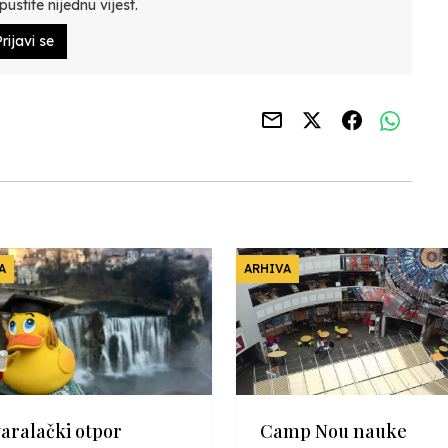
ustite nijednu vijest.
rijavi se
A
ARHIVA
varalački otpor
Camp Nou nauke