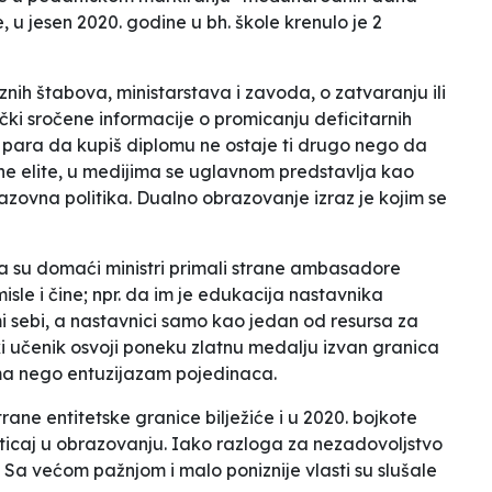
e, u jesen 2020. godine u bh. škole krenulo je 2
nih štabova, ministarstava i zavoda, o zatvaranju ili
tički sročene informacije o promicanju deficitarnih
para da kupiš diplomu ne ostaje ti drugo nego da
ane elite, u medijima se uglavnom predstavlja kao
azovna politika.
Dualno obrazovanje
izraz je kojim se
o da su domaći ministri primali strane ambasadore
sle i čine; npr. da im je edukacija nastavnika
sami sebi, a nastavnici samo kao jedan od resursa za
ki učenik osvoji poneku zlatnu medalju izvan granica
tema nego entuzijazam pojedinaca.
strane entitetske granice bilježiće i u 2020. bojkote
uticaj u obrazovanju. Iako razloga za nezadovoljstvo
e. Sa većom pažnjom i malo poniznije vlasti su slušale