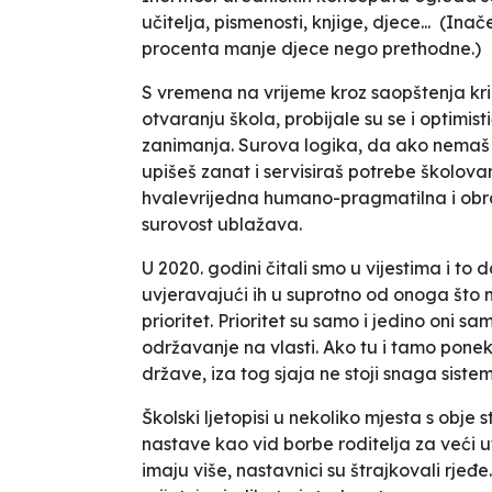
učitelja, pismenosti, knjige, djece... (Inač
procenta manje djece nego prethodne.)
S vremena na vrijeme kroz saopštenja kriz
otvaranju škola, probijale su se i optimis
zanimanja. Surova logika, da ako nemaš 
upišeš zanat i servisiraš potrebe školov
hvalevrijedna humano-pragmatilna i obr
surovost ublažava.
U 2020. godini čitali smo u vijestima i t
uvjeravajući ih u suprotno od onoga što mi
prioritet. Prioritet su samo i jedino oni 
održavanje na vlasti. Ako tu i tamo pone
države, iza tog sjaja ne stoji snaga sis
Školski ljetopisi u nekoliko mjesta s obje 
nastave kao vid borbe roditelja za veći 
imaju više, nastavnici su štrajkovali rjeđ