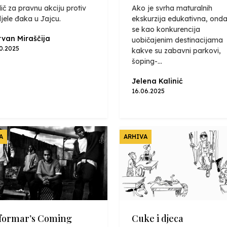
ič za pravnu akciju protiv
Ako je svrha maturalnih
jele đaka u Jajcu.
ekskurzija edukativna, onda
se kao konkurencija
van Miraščija
uobičajenim destinacijama
10.2025
kakve su zabavni parkovi,
šoping-...
Jelena Kalinić
16.06.2025
A
ARHIVA
formar’s Coming
Cuke i djeca