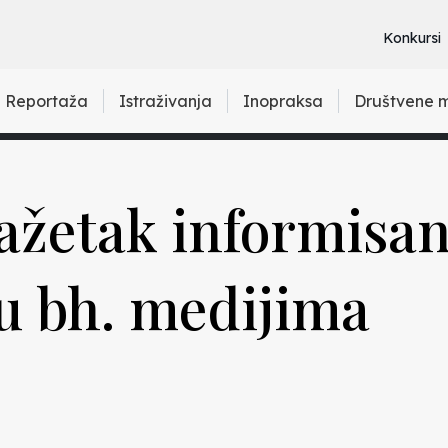
Konkursi
Reportaža
Istraživanja
Inopraksa
Društvene 
ažetak informisan
u bh. medijima