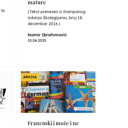
mature
 bi
(Tekst prenesen iz štampanog
izdanja Školegijuma, broj 18,
decembar 2016.)
Namir Ibrahimović
10.06.2025
ARHIVA
Francuski i može i ne