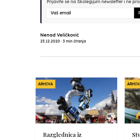
Prijavite se na Školegijum newsletter i ne prop
P
Nenad Veličković
23.12.2020 · 3 min čitanja
ARHIVA
ARHIV
Razglednica iz
St