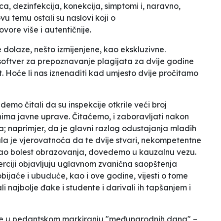
ca, dezinfekcija, konekcija, simptomi i, naravno,
ovu temu ostali su naslovi koji o
re više i autentičnije.
dolaze, nešto izmijenjene, kao ekskluzivne.
softver za prepoznavanje plagijata za dvije godine
t. Hoće li nas iznenaditi kad umjesto dvije pročitamo
mo čitali da su inspekcije otkrile veći broj
nima javne uprave. Čitaćemo, i zaboravljati nakon
nja; naprimjer, da je glavni razlog odustajanja mladih
la je vjerovatnoća da te dvije stvari, nekompetentne
kao bolest obrazovanja, dovedemo u kauzalnu vezu.
nerciji objavljuju uglavnom zvanična saopštenja
bijaće i ubuduće, kao i ove godine, vijesti o tome
i najbolje đake i studente i darivali ih tapšanjem i
se u pedantskom markiranju "međunarodnih dana" –