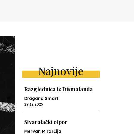
Najnovije
Razglednica iz Dismalanda
Dragana Smart
29.12.2025
Stvaralački otpor
Mervan Miraščija
28.10.2025
Camp Nou nauke