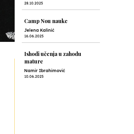
Jelena Kalinić
16.06.2025
Ishodi učenja u zahodu
mature
Namir Ibrahimović
10.06.2025
Kraj školske godine, fotofiniš
Anes Osmić
04.06.2025
Reformar’s Coming
Nenad Veličković
29.10.2024
Cuke i djeca