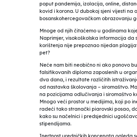
poput pandemija, izolacija, online, distan
kovid i korona. U dubokoj sjeni vijesti na 
bosanskohercegovačkom obrazovanju govo
Mnoge od njih čitaćemo u godinama koje 
Naprimjer, visokoškolska informacija da 
korištenja nije prepoznao nijedan plagija
pet?
Neće nam biti neobično ni ako ponovo bude
falsifikovanih diploma zaposlenih u orga
dva dana, i rezultate različitih istraživa
od nastavka školovanja – siromaštvo. Ma
na pozicijama odlučivanja i siromaštvo 
Mnogo veći prostor u medijima, koji po i
radeći tako stranački piarovski posao, do
kako su načelnici i predsjednici ugošćaval
stipendijama.
Inertnost uredničkih koncepata ogleda 