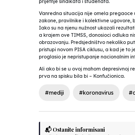
prijetnje sindikata i studenata.
Vanredna situacija nije omela pregaoce u
zakone, pravilnike i kolektivne ugovore, 
Iako su na njenu nužnost ukazali rezulta
a krajem ove TIMSS, donosioci odluka ni
obrazovanju. Predsjedništvo nekoliko pu
pristupi novom PISA ciklusu, a kad je to 
proglasio je nepristupanje nacionalnim i
Ali ako bi se u ovoj mahom depresivnoj ret
prva na spisku bila bi –
Konfučionica
.
#mediji
#koronavirus
#o
📬 Ostanite informisani