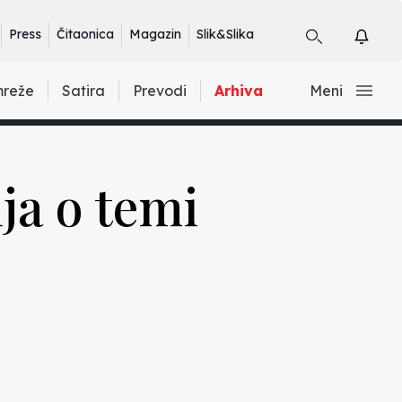
Press
Čitaonica
Magazin
Slik&Slika
mreže
Satira
Prevodi
Arhiva
Meni
ja o temi