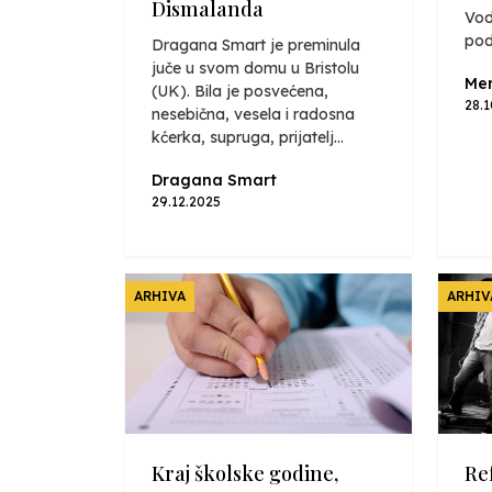
Dismalanda
Vod
pod
Dragana Smart je preminula
juče u svom domu u Bristolu
Mer
(UK). Bila je posvećena,
28.
nesebična, vesela i radosna
kćerka, supruga, prijatelj...
Dragana Smart
29.12.2025
ARHIVA
ARHIV
Kraj školske godine,
Re