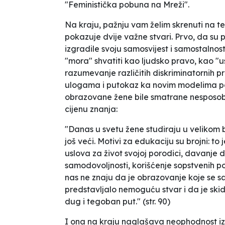
"Feministička pobuna na Mreži".
Na kraju, pažnju vam želim skrenuti na t
pokazuje dvije važne stvari. Prvo, da su 
izgradile svoju samosvijest i samostalno
"mora" shvatiti kao ljudsko pravo, kao "u
razumevanje različitih diskriminatornih p
ulogama i putokaz ka novim modelima p
obrazovane žene bile smatrane nesposo
cijenu znanja:
"Danas u svetu žene studiraju u velikom br
još veći. Motivi za edukaciju su brojni: to
uslova za život svojoj porodici, davanje 
samodovoljnosti, korišćenje sopstvenih p
nas ne znaju da je obrazovanje koje se
predstavljalo nemoguću stvar i da je sk
dug i tegoban put." (str. 90)
I ona na kraju naglašava neophodnost izg