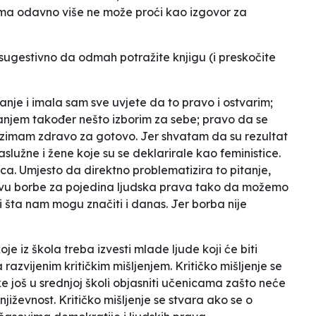
ama odavno više ne može proći kao izgovor za
 sugestivno da odmah potražite knjigu (i preskočite
je i imala sam sve uvjete da to pravo i ostvarim;
njem također nešto izborim za sebe; pravo da se
uzimam zdravo za gotovo. Jer shvatam da su rezultat
služne i žene koje su se deklarirale kao feministice.
ica. Umjesto da direktno problematizira to pitanje,
tivu borbe za pojedina ljudska prava tako da možemo
u i šta nam mogu značiti i danas. Jer borba nije
e iz škola treba izvesti mlade ljude koji će biti
azvijenim kritičkim mišljenjem. Kritičko mišljenje se
e još u srednjoj školi objasniti učenicama zašto neće
iževnost. Kritičko mišljenje se stvara ako se o