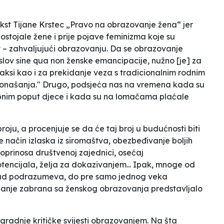
ekst Tijane Krstec „Pravo na obrazovanje žena“ jer
postojale žene i prije pojave feminizma koje su
st – zahvaljujući obrazovanju. Da se obrazovanje
slov sine qua non ženske emancipacije, nužno [je] za
raksi kao i za prekidanje veza s tradicionalnim rodnim
onašanja." Drugo, podsjeća nas na vremena kada su
bnim poput djece i kada su na lomačama plaćale
oju, a procenjuje se da će taj broj u budućnosti biti
 je način izlaska iz siromaštva, obezbeđivanje boljih
doprinosa društvenoj zajednici, osećaj
otencijala, želja za dokazivanjem... Ipak, mnoge od
 sad podrazumeva, do pre samo jednog veka
idanje zabrana sa ženskog obrazovanja predstavljalo
radnje kritičke svijesti obrazovanjem. Na šta