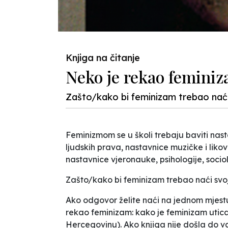
Knjiga na čitanje
Neko je rekao feminiz
Zašto/kako bi feminizam trebao naći
Feminizmom se u školi trebaju baviti nas
ljudskih prava, nastavnice muzičke i likovn
nastavnice vjeronauke, psihologije, sociol
Zašto/kako bi feminizam trebao naći sv
Ako odgovor želite naći na jednom mjestu
rekao feminizam: kako je feminizam utica
Hercegovinu). Ako knjiga nije došla do va