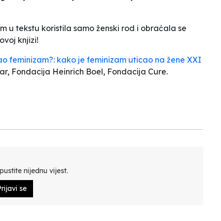
m u tekstu koristila samo ženski rod i obraćala se
oj knjizi!
ao feminizam?: kako je feminizam uticao na žene XXI
tar, Fondacija Heinrich Boel, Fondacija Cure.
ustite nijednu vijest.
rijavi se