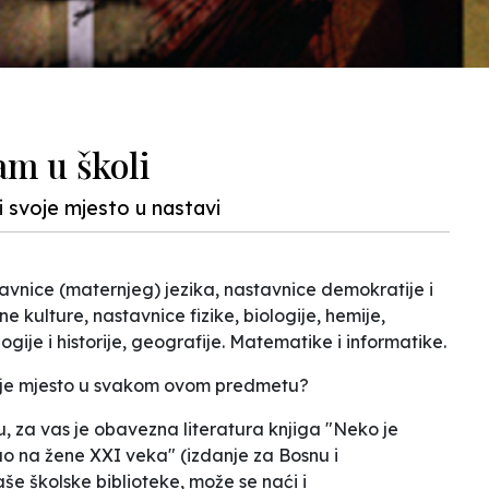
am u školi
 svoje mjesto u nastavi
tavnice (maternjeg) jezika, nastavnice demokratije i
e kulture, nastavnice fizike, biologije, hemije,
ogije i historije, geografije. Matematike i informatike.
oje mjesto u svakom ovom predmetu?
, za vas je obavezna literatura knjiga "Neko je
o na žene XXI veka" (izdanje za Bosnu i
še školske biblioteke, može se naći i