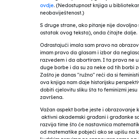
ovdje
. (Nedostupnost knjiga u bibliotek
neobaviještenost.)
S druge strane, ako pitanje nije dovoljno
ostatak ovog teksta), onda čitajte dalje.
Odrastajući imala sam pravo na obrazovan
imam pravo da glasam i izbor da neglasa
razvedem i da abortiram. I ta prava ne 
duge borbe i da su za neke od tih borbi za
Zašto je danas "ružno" reći da si feminist
ova knjiga nam daje historijsku perspek
dobiti cjelovitu sliku šta to feminizmi jes
završena.
Važan aspekt borbe jeste i obrazovanje koj
aktivni akademski građani i građanke sa r
razvija time što će nastavnica matematik
od matematike pobjeći ako se upišu na knj