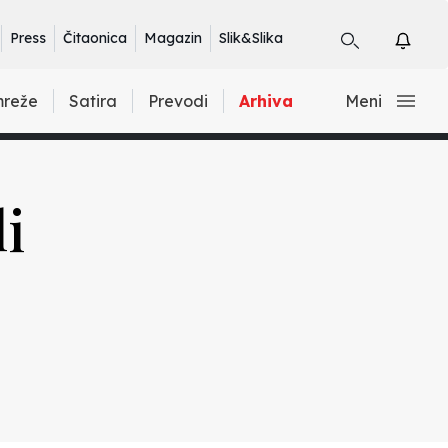
Press
Čitaonica
Magazin
Slik&Slika
mreže
Satira
Prevodi
Arhiva
Meni
i