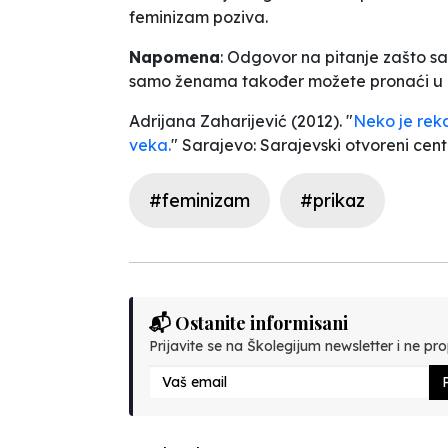
feminizam poziva.
Napomena
: Odgovor na pitanje zašto sa
samo ženama također možete pronaći u ov
Adrijana Zaharijević (2012). "
Neko je rek
veka.
" Sarajevo: Sarajevski otvoreni cen
#feminizam
#prikaz
📬 Ostanite informisani
Prijavite se na Školegijum newsletter i ne prop
P