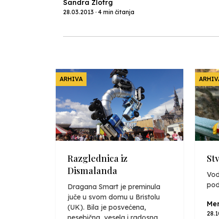
Sandra Zlotrg
28.03.2013 · 4 min čitanja
ARHIVA
ARHIV
Razglednica iz
St
Dismalanda
Vod
pod
Dragana Smart je preminula
juče u svom domu u Bristolu
Mer
(UK). Bila je posvećena,
28.
nesebična, vesela i radosna