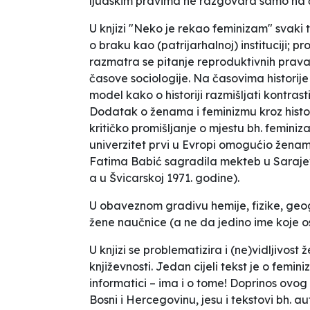
ljudskim pravima ne razgovara samo na č
U knjizi "Neko je rekao feminizam" svaki 
o braku kao (patrijarhalnoj) instituciji; p
razmatra se pitanje reproduktivnih prava
časove sociologije. Na časovima histori
model kako o historiji razmišljati kontras
Dodatak o ženama i feminizmu kroz histor
kritičko promišljanje o mjestu bh. feminiz
univerzitet prvi u Evropi omogućio ženama
Fatima Babić sagradila mekteb u Sarajevu;
a u Švicarskoj 1971. godine).
U obaveznom gradivu hemije, fizike, geogr
žene naučnice (a ne da jedino ime koje o
U knjizi se problematizira i (ne)vidljivost
književnosti. Jedan cijeli tekst je o femini
informatici – ima i o tome! Doprinos ovog 
Bosni i Hercegovinu, jesu i tekstovi bh. 