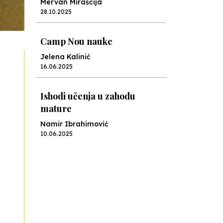
Mervan Miraščija
28.10.2025
Camp Nou nauke
Jelena Kalinić
16.06.2025
Ishodi učenja u zahodu
mature
Namir Ibrahimović
10.06.2025
Kraj školske godine, fotofiniš
Anes Osmić
04.06.2025
Reformar’s Coming