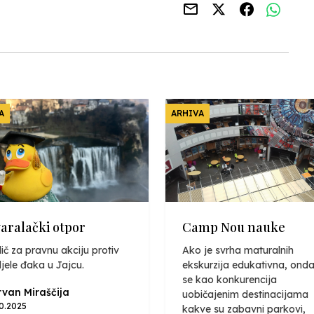
A
ARHIVA
varalački otpor
Camp Nou nauke
ič za pravnu akciju protiv
Ako je svrha maturalnih
jele đaka u Jajcu.
ekskurzija edukativna, onda
se kao konkurencija
van Miraščija
uobičajenim destinacijama
10.2025
kakve su zabavni parkovi,