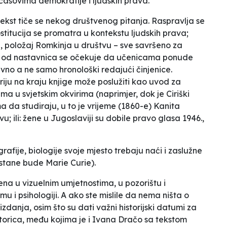
asovima demokratije i ljudskih prava.
tekst tiče se nekog društvenog pitanja. Raspravlja se
rostitucija se promatra u kontekstu ljudskih prava;
, položaj Romkinja u društvu – sve savršeno za
je od nastavnica se očekuje da učenicama ponude
tivno a ne samo hronološki redajući činjenice.
iju na kraju knjige može poslužiti kao uvod za
ama u svjetskim okvirima (naprimjer, dok je Ciriški
 da studiraju, u to je vrijeme (1860-e) Kanita
 ili: žene u Jugoslaviji su dobile pravo glasa 1946.,
afije, biologije svoje mjesto trebaju naći i zaslužne
stane bude Marie Curie).
 žena u vizuelnim umjetnostima, u pozorištu i
zmu i psihologiji. A ako ste mislile da nema ništa o
izdanja, osim što su dati važni historijski datumi za
autorica, među kojima je i Ivana Dračo sa tekstom