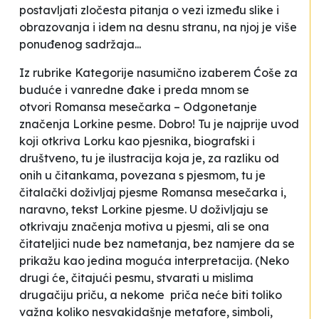
postavljati zločesta pitanja o vezi između slike i
obrazovanja i idem na desnu stranu, na njoj je više
ponuđenog sadržaja...
Iz rubrike
Kategorije
nasumično izaberem
Ćoše za
buduće i vanredne đake
i preda mnom se
otvori
Romansa mesečarka – Odgonetanje
značenja Lorkine pesme
. Dobro! Tu je najprije uvod
koji otkriva Lorku kao pjesnika, biografski i
društveno, tu je ilustracija koja je, za razliku od
onih u čitankama, povezana s pjesmom, tu je
čitalački doživljaj pjesme
Romansa mesečarka
i,
naravno, tekst Lorkine pjesme. U doživljaju se
otkrivaju značenja motiva u pjesmi, ali se ona
čitateljici nude bez nametanja, bez namjere da se
prikažu kao jedina moguća interpretacija. (
Neko
drugi će, čitajući pesmu, stvarati u mislima
drugačiju priču, a nekome priča neće biti toliko
važna koliko nesvakidašnje metafore, simboli,