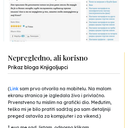
Nepregledno, ali korisno
Prikaz bloga Knjigoljupci
(
Link
sam prvo otvorila na mobitelu. Na malom
ekranu stranica je izgledala živo i privlačno.
Prvenstveno tu mislim na grafički dio. Međutim,
teško mi je bilo pratiti sadržaj pa sam detaljniji
preged ostavila za kompjuter i za vikend.)
I evo me sad, listam, odnosno klikam.