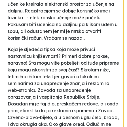
učenike kreirala elektronski prostor za učenje na
daljinu. Registracijom se dobije korisničko ime i
lozinka i - elektronsko učenje može početi.
Pokušam biti učenica na daljinu pa klikom uđem u
sobu, ali odustanem jer mi je mrsko otvoriti
korisnički račun. Vraćam se nazad...
Koja je sljedeća tipka koja može privući
nastavnicu književnosti?
Primeri dobre prakse
,
naravno! Šta mogu više poželjeti od tuđe pripreme
koju mogu iskoristiti za svoj čas!? Skrolam niže,
letimično čitam tekst jer govori o lokalnim
seminarima za unapređenje znanja i reklamira
web-stranicu Zavoda za unapređenje
obrazovanja i vaspitanja Republike Srbije.
Dosadan mi je taj dio, preskačem redove, ali onda
primijetim sliku koja reklamira spomenuti Zavod.
Crveno-plavo-bijelo, a u desnom uglu ćela, brada,
i dva okrugla oka. Oko glave oreol. Odlučim ne