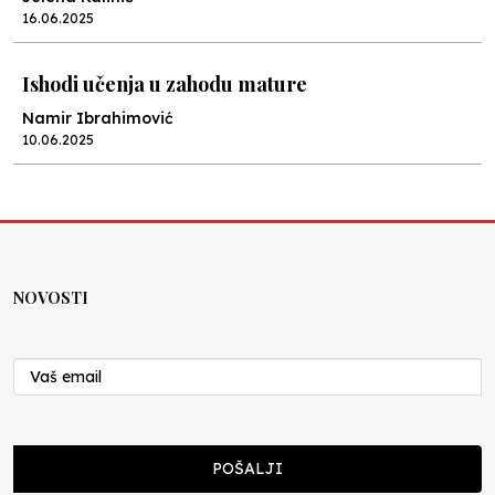
16.06.2025
Ishodi učenja u zahodu mature
Namir Ibrahimović
10.06.2025
Kraj školske godine, fotofiniš
Anes Osmić
04.06.2025
NOVOSTI
Reformar’s Coming
Nenad Veličković
29.10.2024
Cuke i djeca
POŠALJI
Školegijum redakcija