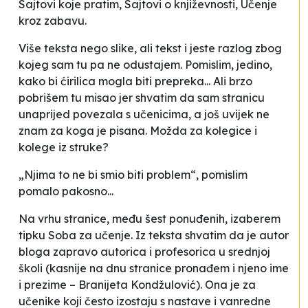
Sajtovi koje pratim, Sajtovi o književnosti, Učenje
kroz zabavu
.
Više teksta nego slike, ali tekst i jeste razlog zbog
kojeg sam tu pa ne odustajem. Pomislim, jedino,
kako bi ćirilica mogla biti prepreka... Ali brzo
pobrišem tu misao jer shvatim da sam stranicu
unaprijed povezala s učenicima, a još uvijek ne
znam za koga je pisana. Možda za kolegice i
kolege iz struke?
„Njima to ne bi smio biti problem“, pomislim
pomalo pakosno...
Na vrhu stranice, među šest ponuđenih, izaberem
tipku
Soba za učenje
. Iz teksta shvatim da je autor
bloga zapravo autorica i profesorica u srednjoj
školi (kasnije na dnu stranice pronađem i njeno ime
i prezime – Branijeta Kondžulović). Ona je za
učenike koji često izostaju s nastave i vanredne