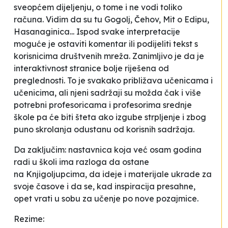
sveopćem dijeljenju, o tome i ne vodi toliko
računa. Vidim da su tu Gogolj, Čehov,
Mit o Edipu,
Hasanaginica
... Ispod svake interpretacije
moguće je ostaviti komentar ili podijeliti tekst s
korisnicima društvenih mreža. Zanimljivo je da je
interaktivnost stranice bolje riješena od
preglednosti. To je svakako približava učenicama i
učenicima, ali njeni sadržaji su možda čak i više
potrebni profesoricama i profesorima srednje
škole pa će biti šteta ako izgube strpljenje i zbog
puno skrolanja odustanu od korisnih sadržaja.
Da zaključim: nastavnica koja već osam godina
radi u školi ima razloga da ostane
na
Knjigoljupcima
, da ideje i materijale ukrade za
svoje časove i da se, kad inspiracija presahne,
opet vrati u sobu za učenje po nove pozajmice.
Rezime: