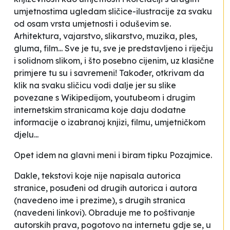
umjetnostima ugledam sličice-ilustracije za svaku
od osam vrsta umjetnosti i oduševim se.
Arhitektura, vajarstvo, slikarstvo, muzika, ples,
gluma, film... Sve je tu, sve je predstavljeno i riječju
i solidnom slikom, i što posebno cijenim, uz klasične
primjere tu su i savremeni! Također, otkrivam da
klik na svaku sličicu vodi dalje jer su slike
povezane s
Wikipedijom, youtubeom
i drugim
internetskim stranicama koje daju dodatne
informacije o izabranoj knjizi, filmu, umjetničkom
djelu...
Opet idem na glavni meni i biram tipku
Pozajmice
.
Dakle, tekstovi koje nije napisala autorica
stranice, posuđeni od drugih autorica i autora
(navedeno ime i prezime), s drugih stranica
(navedeni linkovi). Obraduje me to poštivanje
autorskih prava, pogotovo na internetu gdje se, u