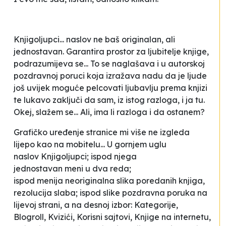
Knjigoljupci
... naslov ne baš originalan, ali
jednostavan. Garantira prostor za ljubitelje knjige,
podrazumijeva se... To se naglašava i u autorskoj
pozdravnoj poruci koja izražava nadu da je ljude
još uvijek moguće pelcovati ljubavlju prema knjizi
te lukavo zaključi da sam, iz istog razloga, i ja tu.
Okej, slažem se... Ali, ima li razloga i da ostanem?
Grafičko uređenje stranice mi više ne izgleda
lijepo kao na mobitelu... U gornjem uglu
naslov
Knjigoljupci
; ispod njega
jednostavan
meni
u dva reda;
ispod
menija
neoriginalna slika poredanih knjiga,
rezolucija slaba; ispod slike pozdravna poruka na
lijevoj strani, a na desnoj izbor:
Kategorije,
Blogroll, Kvizići, Korisni sajtovi, Knjige na internetu,