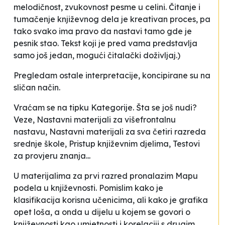
melodičnost, zvukovnost pesme u celini. Čitanje i
tumačenje književnog dela je kreativan proces, pa
tako svako ima pravo da nastavi tamo gde je
pesnik stao. Tekst koji je pred vama predstavlja
samo još jedan, mogući čitalački doživljaj
.)
Pregledam ostale interpretacije, koncipirane su na
sličan način.
Vraćam se na tipku
Kategorije
. Šta se još nudi?
Veze,
Nastavni materijali za višefrontalnu
nastavu, Nastavni materijali za sva četiri razreda
srednje škole, Pristup književnim djelima, Testovi
za provjeru znanja
...
U materijalima za prvi razred pronalazim
Mapu
podela u književnosti
. Pomislim kako je
klasifikacija korisna učenicima, ali kako je grafika
opet loša, a onda u dijelu u kojem se govori o
književnosti kao umjetnosti i korelaciji s drugim