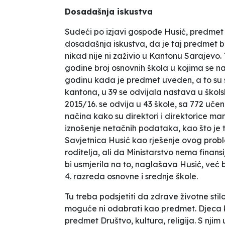
Dosadašnja iskustva
Sudeći po izjavi gospođe Husić, predmet n
dosadašnja iskustva, da je taj predmet bi
nikad nije ni zaživio u Kantonu Sarajevo. 
godine broj osnovnih škola u kojima se 
godinu kada je predmet uveden, a to su 
kantona, u 39 se odvijala nastava u škol
2015/16. se odvija u 43 škole, sa 772 uč
načina kako su direktori i direktorice man
iznošenje netačnih podataka, kao što je t
Savjetnica Husić kao rješenje ovog probl
roditelja, ali da Ministarstvo nema finans
bi usmjerila na to
, naglašava Husić,
već 
4. razreda osnovne i srednje škole
.
Tu treba podsjetiti da zdrave životne stil
moguće ni odabrati kao predmet. Djeca 
predmet Društvo, kultura, religija. S nji