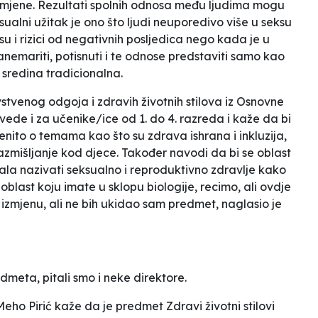
omjene.
Rezultati spolnih odnosa među ljudima mogu
ksualni užitak je ono što ljudi neuporedivo više u seksu
su i rizici od negativnih posljedica nego kada je u
zanemariti, potisnuti i te odnose predstaviti samo kao
sredina tradicionalna.
vstvenog odgoja i zdravih životnih stilova iz Osnovne
de i za učenike/ice od 1. do 4. razreda i kaže da bi
enito o temama kao što su zdrava ishrana i inkluzija,
ko razmišljanje kod djece. Također navodi da bi se oblast
bala nazivati
seksualno i reproduktivno zdravlje
kako
 oblast koju imate u sklopu biologije, recimo, ali ovdje
o izmjenu, ali ne bih ukidao sam predmet
, naglasio je
eta, pitali smo i neke direktore.
eho Pirić kaže da je predmet Zdravi životni stilovi