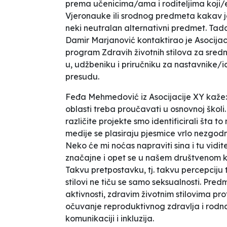
prema učenicima/ama i roditeljima koji/
Vjeronauke ili srodnog predmeta kakav je 
neki neutralan alternativni predmet. Tad
Damir Marjanović kontaktirao je Asocijaci
program Zdravih životnih stilova za sred
u, udžbeniku i priručniku za nastavnike/i
presudu.
Feđa Mehmedović iz Asocijacije XY kaže
oblasti treba proučavati u osnovnoj školi
različite projekte smo identificirali šta t
medije se plasiraju pjesmice vrlo nezgod
Neko će mi noćas napraviti sina
i tu vidi
značajne i opet se u našem društvenom ko
Takvu pretpostavku, tj. takvu percepciju 
stilovi ne tiču se samo seksualnosti. Predm
aktivnosti, zdravim životnim stilovima pro
očuvanje reproduktivnog zdravlja i rodna 
komunikaciji i inkluzija.