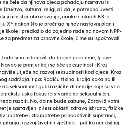
e ne žele da njihova djeca pohađaju nastavu iz
Društvo, kultura, religija i da je potrebno uvesti
ašnji ministar obrazovanja, nauke i mladih KS-a
ju XY nakon što je pročitao njihov nastavni plan i
nje škole i predložio da zajedno rade na novom NPP-
ce za predmet za osnovne škole, čime su ispoštovali
:
Tada smo ustanovili da brojne probleme, tj. ove
.
Naveo je primjer koji se tiče seksualnosti:
Kroz
o najviše utječe na razvoj seksualnosti kod djece. Kroz
nog sadržaja, tipa:
Rodiću ti sina, kralja kokaina
ili
te da seksualnost gubi različite dimenzije koje su vrlo
ntekstu usko fokusira stvarno na seksualni čin.
treba razbiti
. No, da ne bude zabune, Zdravi životni
et je sastavljen iz šest oblasti: zdrava ishrana, fizičke
tiv upotrebe i zloupotrebe psihoaktivnih supstanci,
pitanja, razvoj životnih vještina – put ka nenasilnoj