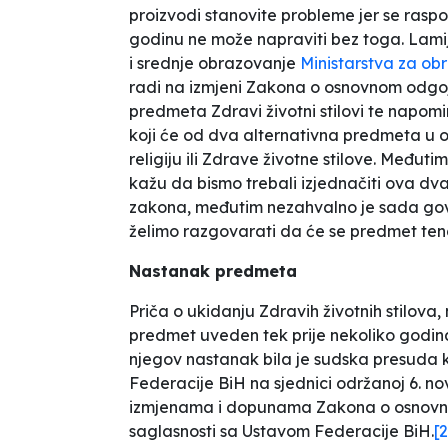
proizvodi stanovite probleme jer se rasp
godinu ne može napraviti bez toga. Lamij
i srednje obrazovanje
Ministarstva za ob
radi na izmjeni Zakona o osnovnom odgoju
predmeta Zdravi životni stilovi te napomi
koji će od dva alternativna predmeta u 
religiju ili Zdrave životne stilove. Međuti
kažu da bismo trebali izjednačiti ova d
zakona, međutim nezahvalno je sada govor
želimo razgovarati da će se predmet tend
Nastanak predmeta
Priča o ukidanju Zdravih životnih stilova,
predmet uveden tek prije nekoliko godina
njegov nastanak bila je sudska presuda ko
Federacije BiH na sjednici održanoj 6. 
izmjenama i dopunama Zakona o osnovno
saglasnosti sa Ustavom Federacije BiH.
[2