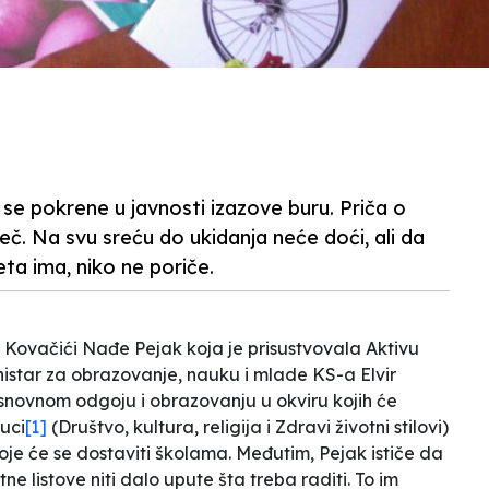
se pokrene u javnosti izazove buru. Priča o
iječ. Na svu sreću do ukidanja neće doći, ali da
ta ima, niko ne poriče.
e
Kovačići
Nađe Pejak koja je prisustvovala Aktivu
nistar za obrazovanje, nauku i mlade KS-a Elvir
snovnom odgoju i obrazovanju u okviru kojih će
uci
[1]
(Društvo, kultura, religija i Zdravi životni stilovi)
oje će se dostaviti školama. Međutim, Pejak ističe da
tne listove niti dalo upute šta treba raditi. To im