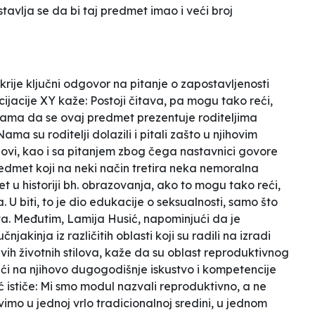
avlja se da bi taj predmet imao i veći broj
rije ključni odgovor na pitanje o zapostavljenosti
ijacije XY kaže:
Postoji čitava, pa mogu tako reći,
kolama da se ovaj predmet prezentuje roditeljima
ma su roditelji dolazili i pitali zašto u njihovim
ovi, kao i sa pitanjem zbog čega nastavnici govore
redmet koji na neki način tretira neka nemoralna
et u historiji bh. obrazovanja, ako to mogu tako reći,
. U biti, to je dio edukacije o seksualnosti, samo što
ta.
Međutim, Lamija Husić, napominjući da je
njakinja iz različitih oblasti koji su radili na izradi
h životnih stilova, kaže da su oblast reproduktivnog
jući na njihovo dugogodišnje iskustvo i kompetencije
 ističe:
M
i smo modul nazvali reproduktivno, a ne
vimo u jednoj vrlo tradicionalnoj sredini, u jednom