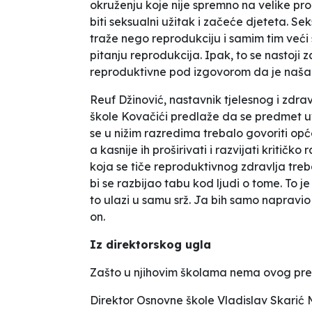
okruženju koje nije spremno na velike pr
biti seksualni užitak i začeće djeteta. Se
traže nego reprodukciju i samim tim veći 
pitanju reprodukcija. Ipak, to se nastoji 
reproduktivne pod izgovorom da je naša 
Reuf Džinović, nastavnik tjelesnog i zdra
škole
Kovačići
predlaže da se predmet uve
se u nižim razredima trebalo govoriti opć
a kasnije ih proširivati i razvijati kritič
koja se tiče reproduktivnog zdravlja tre
bi se razbijao tabu kod ljudi o tome.
To je
to ulazi u samu srž. Ja bih samo napravi
on.
Iz direktorskog ugla
Zašto u njihovim školama nema ovog predm
Direktor Osnovne škole
Vladislav Skarić
M