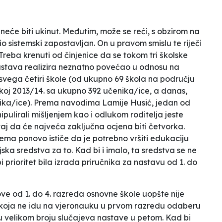
eće biti ukinut. Međutim, može se reći, s obzirom na
o sistemski zapostavljan. On u pravom smislu te riječi
Treba krenuti od činjenice da se tokom tri školske
nastava realizira neznatno povećao u odnosu na
svega četiri škole (od ukupno 69 škola na području
skoj 2013/14. sa ukupno 392 učenika/ice, a danas,
enika/ice). Prema navodima Lamije Husić, jedan od
ipulirali mišljenjem kao i odlukom roditelja jeste
aj da će najveća zaključna ocjena biti četvorka.
ema ponovo ističe da je potrebno vršiti edukaciju
ijska sredstva za to.
Kad bi i imalo, ta sredstva se ne
bi
prioritet bila izrada priručnika za nastavu od 1. do
ove od 1. do 4. razreda osnovne škole uopšte nije
koja ne idu na vjeronauku u prvom razredu odaberu
m u velikom broju slučajeva nastave u petom. Kad bi