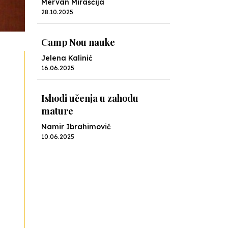
Mervan Miraščija
28.10.2025
Camp Nou nauke
Jelena Kalinić
16.06.2025
Ishodi učenja u zahodu
mature
Namir Ibrahimović
10.06.2025
Kraj školske godine, fotofiniš
Anes Osmić
04.06.2025
Reformar’s Coming