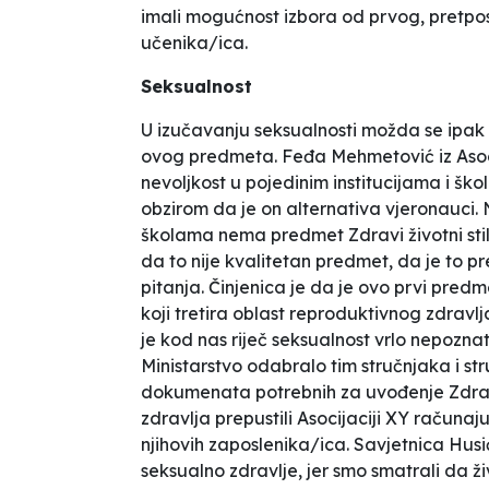
imali mogućnost izbora od prvog, pretpost
učenika/ica.
Seksualnost
U izučavanju seksualnosti možda se ipak k
ovog predmeta. Feđa Mehmetović iz Asoc
nevoljkost u pojedinim institucijama i š
obzirom da je on alternativa vjeronauci. Na
školama nema predmet Zdravi životni stil
da to nije kvalitetan predmet, da je to p
pitanja. Činjenica je da je ovo prvi predm
koji tretira oblast reproduktivnog zdravlja
je kod nas riječ seksualnost vrlo nepozna
Ministarstvo odabralo tim stručnjaka i struč
dokumenata potrebnih za uvođenje Zdravi
zdravlja prepustili Asocijaciji XY računa
njihovih zaposlenika/ica. Savjetnica Husić
seksualno zdravlje, jer smo smatrali da ži