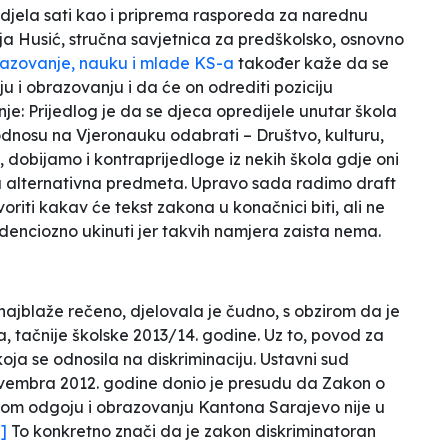
odjela sati kao i priprema rasporeda za narednu
a Husić, stručna savjetnica za predškolsko, osnovno
razovanje, nauku i mlade KS-a
također kaže da se
 i obrazovanju i da će on odrediti poziciju
nje:
Prijedlog je da se djeca opredijele unutar škola
odnosu na Vjeronauku odabrati – Društvo, kulturu,
m, dobijamo i kontraprijedloge iz nekih škola gdje oni
va alternativna predmeta. Upravo sada radimo
draft
iti kakav će tekst zakona u konačnici biti, ali ne
enciozno ukinuti jer takvih namjera zaista nema.
 najblaže rečeno, djelovala je čudno, s obzirom da je
, tačnije školske 2013/14. godine. Uz to, povod za
ja se odnosila na diskriminaciju. Ustavni sud
novembra 2012. godine donio je presudu da Zakon o
m odgoju i obrazovanju Kantona Sarajevo nije u
]
To konkretno znači da je zakon diskriminatoran