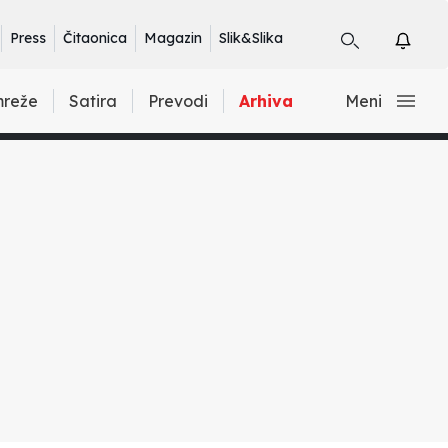
Press
Čitaonica
Magazin
Slik&Slika
mreže
Satira
Prevodi
Arhiva
Meni