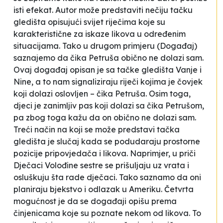
isti efekat. Autor može predstaviti nečiju tačku
gledišta opisujući svijet riječima koje su
karakteristične za iskaze likova u određenim
situacijama. Tako u drugom primjeru (
Događaj
)
saznajemo da
čika Petruša obično ne dolazi sam
.
Ovaj događaj opisan je sa tačke gledišta Vanje i
Nine, a to nam signaliziraju riječi kojima je čovjek
koji dolazi oslovljen –
čika Petruša
. Osim toga,
djeci je zanimljiv pas koji dolazi sa
čika Petrušom
,
pa zbog toga kažu da on
obično ne dolazi sam
.
Treći način na koji se može predstavi tačka
gledišta je slučaj kada se podudaraju prostorne
pozicije pripovjedača i likova. Naprimjer, u priči
Dječaci
Volođine sestre se prišuljaju uz vrata i
osluškuju šta rade dječaci. Tako saznamo da oni
planiraju bjekstvo i odlazak u Ameriku. Četvrta
mogućnost je da se događaji opišu prema
činjenicama koje su poznate nekom od likova. To