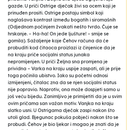
gazde. U priči
Ostrige
dječak živi sa ocem koji je
prinuđen prositi. Ostrige postaju simbol koji
naglašava kontrast između bogatih i siromašnih
(
Odjednom počinjem žvakati nešto tvrdo. Čuje se
hrskanje. – Ha-ha! On jede ljušture! – smije se
gomila
). Sažaljenje koje Čehov računa da će
probuditi kod čitaoca proizlazi iz činjenice da je
na kraju priče socijalni status junaka
nepromijenjen. U priči
Željna sna
promjena je
prividna – Varka na kraju uspije zaspati, ali je prije
toga počinila ubistvo. Iako su početni odnosi
izmijenjeni, čitalac zna da se njen socijalni status
nije popravio. Naprotiv, ona može dospjeti samo u
još veću bijedu. Zanimljivo je primijetiti da je u svim
ovim pričama san važan motiv. Vanjka na kraju
slatko usni. U
Ostrigama
dječak zaspi nakon što
utoli glad.
Bjegunac
pokuša pobjeći nakon što se
probudi. Čehov je bio ljekar i mogao je znati da je