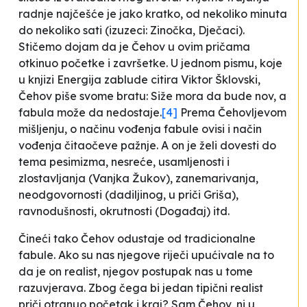
radnje najčešće je jako kratko, od nekoliko minuta
do nekoliko sati (izuzeci:
Zinočka
,
Dječaci
).
Stičemo dojam da je Čehov u ovim pričama
otkinuo početke i završetke. U jednom pismu, koje
u knjizi
Energija zablude
citira Viktor Šklovski,
Čehov piše svome bratu:
Siže mora da bude nov, a
fabula može da nedostaje
.
[4]
Prema Čehovljevom
mišljenju, o načinu vođenja fabule ovisi i način
vođenja čitaočeve pažnje. A on je želi dovesti do
tema pesimizma, nesreće, usamljenosti i
zlostavljanja (Vanjka Žukov), zanemarivanja,
neodgovornosti (dadiljinog, u priči
Griša
),
ravnodušnosti, okrutnosti (
Događaj
) itd.
Čineći tako Čehov odustaje od tradicionalne
fabule. Ako su nas njegove riječi upućivale na to
da je on realist, njegov postupak nas u tome
razuvjerava. Zbog čega bi jedan tipični realist
priči otrgnuo početak i kraj? Sam Čehov, ni u