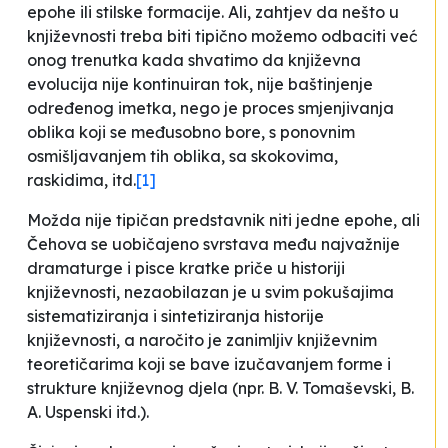
epohe ili stilske formacije. Ali, zahtjev da nešto u
književnosti treba biti tipično možemo odbaciti već
onog trenutka kada shvatimo da književna
evolucija nije kontinuiran tok, nije baštinjenje
određenog imetka, nego je proces smjenjivanja
oblika koji se međusobno bore, s ponovnim
osmišljavanjem tih oblika, sa skokovima,
raskidima, itd.
[1]
Možda nije tipičan predstavnik niti jedne epohe, ali
Čehova se uobičajeno svrstava među najvažnije
dramaturge i pisce kratke priče u historiji
književnosti, nezaobilazan je u svim pokušajima
sistematiziranja i sintetiziranja historije
književnosti, a naročito je zanimljiv književnim
teoretičarima koji se bave izučavanjem forme i
strukture književnog djela (npr. B. V. Tomaševski, B.
A. Uspenski itd.).