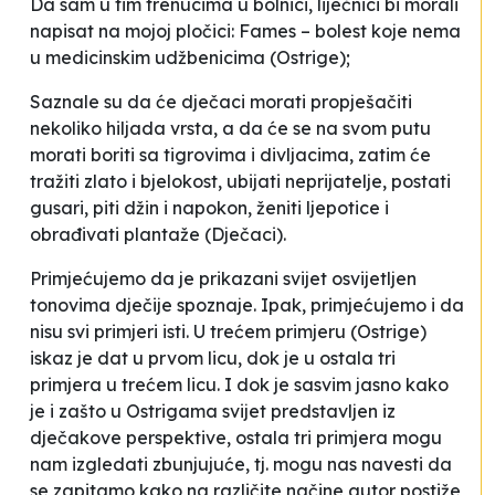
Da sam u tim trenucima u bolnici, liječnici bi morali
napisat na mojoj pločici: Fames – bolest koje nema
u medicinskim udžbenicima
(
Ostrige
);
Saznale su da će dječaci morati propješačiti
nekoliko hiljada vrsta, a da će se na svom putu
morati boriti sa tigrovima i divljacima, zatim će
tražiti zlato i bjelokost, ubijati neprijatelje, postati
gusari, piti džin i napokon, ženiti ljepotice i
obrađivati plantaže
(
Dječaci
).
Primjećujemo da je prikazani svijet osvijetljen
tonovima dječije spoznaje. Ipak, primjećujemo i da
nisu svi primjeri isti. U trećem primjeru (
Ostrige
)
iskaz je dat u prvom licu, dok je u ostala tri
primjera u trećem licu. I dok je sasvim jasno kako
je i zašto u
Ostrigama
svijet predstavljen iz
dječakove perspektive, ostala tri primjera mogu
nam izgledati zbunjujuće, tj. mogu nas navesti da
se zapitamo kako na različite načine autor postiže