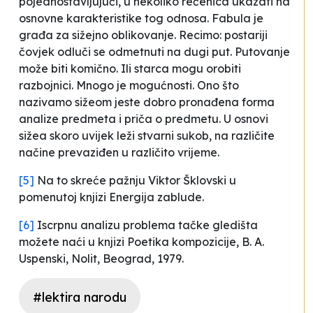
pojednostavljujući, u nekoliko rečenica ukazati na
osnovne karakteristike tog odnosa. Fabula je
građa za sižejno oblikovanje. Recimo: postariji
čovjek odluči se odmetnuti na dugi put. Putovanje
može biti komično. Ili starca mogu orobiti
razbojnici. Mnogo je mogućnosti. Ono što
nazivamo sižeom jeste dobro pronađena forma
analize predmeta i priča o predmetu. U osnovi
sižea skoro uvijek leži stvarni sukob, na različite
načine prevaziđen u različito vrijeme.
[5]
Na to skreće pažnju Viktor Šklovski u
pomenutoj knjizi
Energija zablude
.
[6]
Iscrpnu analizu problema tačke gledišta
možete naći u knjizi
Poetika kompozicije
, B. A.
Uspenski, Nolit, Beograd, 1979.
#lektira narodu