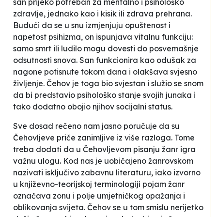
san prijeko potreban za mentalno i psihološko
zdravlje, jednako kao i kisik ili zdrava prehrana.
Budući da se u snu izmjenjuju opuštenost i
napetost psihizma, on ispunjava vitalnu funkciju:
samo smrt ili ludilo mogu dovesti do posvemašnje
odsutnosti snova. San funkcionira kao odušak za
nagone potisnute tokom dana i olakšava svjesno
življenje. Čehov je toga bio svjestan i služio se snom
da bi predstavio psihološko stanje svojih junaka i
tako dodatno obojio njihov socijalni status.
Sve dosad rečeno nam jasno poručuje da su
Čehovljeve priče zanimljive iz više razloga. Tome
treba dodati da u Čehovljevom pisanju žanr igra
važnu ulogu. Kod nas je uobičajeno žanrovskom
nazivati isključivo zabavnu literaturu, iako izvorno
u književno-teorijskoj terminologiji pojam žanr
označava zonu i polje umjetničkog opažanja i
oblikovanja svijeta. Čehov se u tom smislu nerijetko