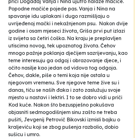
priči
Događaj
Vanja i Nina ujutro nalaze mačiće.
Popodne mačiće pojede pas. Vanja i Nina na
spavanje idu uplakani i dugo razmišljaju o
uvrijeđenoj mački i nekažnjenom psu
. Nakon dvije
godine i osam mjeseci života, Griša prvi put izlazi
iz svijeta sa četiri ćoška. Na kraju je preplavljen
utiscima novog, tek upoznatog života. Čehov
mnogo pažnje poklanja dječijem sazrijevanju, kao
teme interesuju ga odgoj i obrazovanje djece, i
očito nasilje kao jedan od vidova tog odgoja.
Čehov, dakle, piše o temi koja nije ostala u
njegovom vremenu. Sve njegove teme žive su i
danas, tiču se naših đaka i zato zaslužuju svoje
mjesto u nastavi i lektiri. I to se dobro vidi u priči
Kod kuće
. Nakon što bezuspješno pokušava
objasniti sedmogodišnjem sinu zašto ne treba
pušiti, Jevgenij Petrovič Bikovski izmisli bajku o
kraljeviću koji se zbog pušenja razbolio, dobio
sušicu i umro.