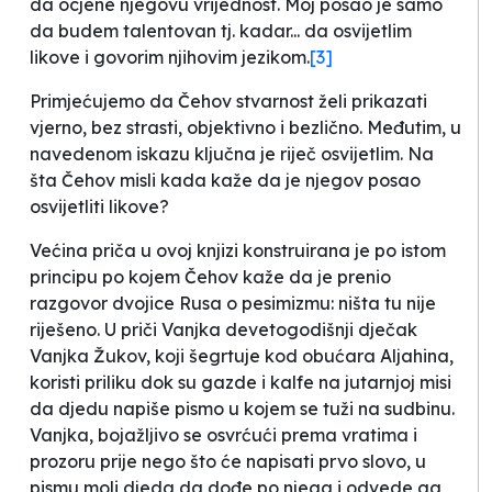
da ocjene njegovu vrijednost. Moj posao je samo
da budem talentovan tj. kadar... da osvijetlim
likove i govorim njihovim jezikom
.
[3]
Primjećujemo da Čehov stvarnost želi prikazati
vjerno, bez strasti, objektivno i bezlično. Međutim, u
navedenom iskazu ključna je riječ
osvijetlim
. Na
šta Čehov misli kada kaže da je njegov posao
osvijetliti
likove?
Većina priča u ovoj knjizi konstruirana je po istom
principu po kojem Čehov kaže da je prenio
razgovor dvojice Rusa o pesimizmu: ništa tu nije
riješeno. U priči
Vanjka
devetogodišnji dječak
Vanjka Žukov, koji šegrtuje kod obućara Aljahina,
koristi priliku dok su gazde i kalfe na jutarnjoj misi
da djedu napiše pismo u kojem se tuži na sudbinu.
Vanjka,
bojažljivo se osvrćući prema vratima i
prozoru prije nego što će napisati prvo slovo,
u
pismu moli djeda da dođe po njega i odvede ga