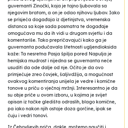
guvernanti Zinočki, koja je tajno ljubovala sa
njegovim bratom, a on je odao njihovu ljubav. Iako
se prisjeća događaja iz djetinjstva, vremenska
distanca sa koje sada posmatra te događaje
omogućava mu da ih vidi u drugom svjetlu i da
komentariše. Tako prepričavajući kako ga je
guvernanta podučavala štetnosti ugljendioksida
kaže:
Ta nesretna Pasja špilja pored Napulja je
hemijska mudrost i nijedna se guvernanta neće
usuditi da ode dalje od nje
. Očito je da ovo
primjećuje zreo čovjek, šaljivdžija, a mogućnost
ovakvog komentiranja unijela je vedre i komične
tonove u priču o
vječnoj mržnji
. Interesantno je da
su obje priče u ovom izboru, u kojima je svijet
opisan iz tačke gledišta odraslih, blago komične,
pa iako nakon njih ostaje doza gorčine, ipak se
čuju i vedri tonovi.
Iz Čehovljevih priča, dakle, možemo naučiti i