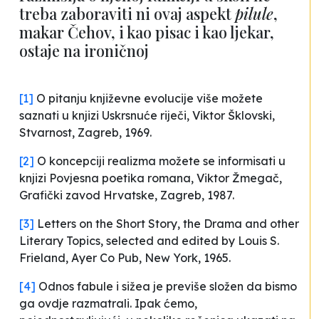
treba zaboraviti ni ovaj aspekt
pilule
,
makar Čehov, i kao pisac i kao ljekar,
ostaje na ironičnoj
[1]
O pitanju književne evolucije više možete
saznati u knjizi
Uskrsnuće riječi
, Viktor Šklovski,
Stvarnost, Zagreb, 1969.
[2]
O koncepciji realizma možete se informisati u
knjizi
Povjesna poetika romana
, Viktor Žmegač,
Grafički zavod Hrvatske, Zagreb, 1987.
[3]
Letters on the Short Story, the Drama and other
Literary Topics
, selected and edited by Louis S.
Frieland, Ayer Co Pub, New York, 1965.
[4]
Odnos fabule i sižea je previše složen da bismo
ga ovdje razmatrali. Ipak ćemo,