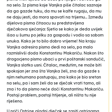
na selo. Iz pisma koje Vanjka piše čitalac saznaje
da ga gazde tuku, da mu se kalfe rugaju, da mu
ne daju jesti, da mora spavati na trijemu... Između
dijelova pisma čitaocu su predstavljena
dječakova sjećanja:
Sjetio se kako je deda uvijek
išao u šumu po jelku za gospodu i vodio sa sobom
unuka. Kako je to bilo dobro vrijeme!
Na kraju
Vanjka adresira pismo
dedi na selo
, pa malo
razmislivši doda
Konstantinu Makariču
. Nakon što
dragocjeno pismo ubaci u prvi poštanski sandučić,
Vanjka slatko usni. Čitalac, međutim, ne može biti
spokojan jer zna šta Vanjka želi, zna da gazde s
njim nehumano postupaju, zna kako je bio sretan
na selu, pa i sam želi da se dječak vrati tamo, ali
zna i to da pismo neće doći Konstantinu Makariču.
Postoji problem, postoji htijenje, ali ništa tu nije
riješeno.
U priči
Ostrige
gladni dječak se zasiti ostrigama,