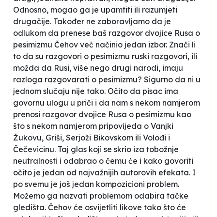
Odnosno, mogao ga je upamtiti ili razumjeti
drugačije. Također ne zaboravljamo da je
odlukom da prenese baš razgovor dvojice Rusa o
pesimizmu Čehov već načinio jedan izbor. Znači li
to da su razgovori o pesimizmu ruski razgovori, ili
možda da Rusi, više nego drugi narodi, imaju
razloga razgovarati o pesimizmu? Sigurno da ni u
jednom slučaju nije tako. Očito da pisac ima
govornu ulogu u priči i da nam s nekom namjerom
prenosi razgovor dvojice Rusa o pesimizmu kao
što s nekom namjerom pripovijeda o Vanjki
Žukovu, Griši, Serjoži Bikovskom ili Volođi i
Čečevicinu. Taj glas koji se skrio iza tobožnje
neutralnosti i odabrao o čemu će i kako govoriti
očito je jedan od najvažnijih autorovih efekata. I
po svemu je još jedan kompozicioni problem.
Možemo ga nazvati problemom odabira tačke
gledišta. Čehov će
osvijetliti
likove tako što će