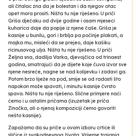
ali čitalac zna da je bolestan i da njegov otac
opet mora prositi. Ništa tu nije riješeno. U priči
Griša
dječaku od dvije godine i osam mjeseci
kuharica daje da popije iz njene čaše. Griša je
kasnije u bunilu, gori i brblja pa počinje plakati, a
majka mu, misleći da se prejeo, daje kašiku
ricinusovog ulja. Ništa tu nije riješeno. U priči
Željna sna
, dadilja Varka, djevojčica od trinaest
godina, smatrajući da je dijete koje čuva izvor sve
njene nesreće, nagne se nad kolijevku i zadavi ga.
Potom brzo liježe na pod, smije se od radosti što
napokon može spavati, i minutu kasnije čvrsto
spava. Ništa tu nije riješeno. Slične primjere naći
ćemo i u ostalim pričama (izuzetak je priča
Zinočka
, ali o njenoj kompoziciji ćemo govoriti
nešto kasnije).
Zapažamo da su priče u ovom izboru crtice ili
sličice iz svakodnevnog života. Vrijeme trajanja