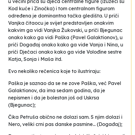
u većini priča su djeca centralne figure (izuzeci su
Kod kuće
i
Zinočka
) i tom centralnom figurom
određena je dominantna tačka gledišta. U priči
Vanjka
čitaocu je svijet predstavljen onakvim
kakvim ga vidi Vanjka Žukovski, u priči
Bjegunac
onako kako ga vidi Paška (Pavel Galaktionov), u
priči
Događaj
onako kako ga vide Vanja i Nina, u
priči
Dječaci
onako kako ga vide Volođine sestre
Katja, Sonja i Maša itd.
Evo nekoliko rečenica koje to ilustriraju:
Paška je saznao da se ne zove Paška, već Pavel
Galaktionov, da ima sedam godina, da je
nepismen i da je bolestan još od Uskrsa
(
Bjegunac
);
Čika Petruša obično ne dolazi sam. S njim dolazi i
Nero, veliki crni pas danske pasmine.
.. (
Događaj
);