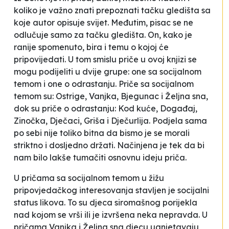
koliko je važno znati prepoznati tačku gledišta sa
koje autor opisuje svijet. Međutim, pisac se ne
odlučuje samo za tačku gledišta. On, kako je
ranije spomenuto, bira i temu o kojoj će
pripovijedati. U tom smislu priče u ovoj knjizi se
mogu podijeliti u dvije grupe: one sa socijalnom
temom i one o odrastanju. Priče sa socijalnom
temom su:
Ostrige
,
Vanjka
,
Bjegunac
i
Željna sna
,
dok su priče o odrastanju:
Kod kuće
,
Događaj
,
Zinočka
,
Dječaci
,
Griša
i
Dječurlija
. Podjela sama
po sebi nije toliko bitna da bismo je se morali
striktno i dosljedno držati. Načinjena je tek da bi
nam bilo lakše tumačiti osnovnu ideju priča.
U pričama sa socijalnom temom u žižu
pripovjedačkog interesovanja stavljen je socijalni
status likova. To su djeca siromašnog porijekla
nad kojom se vrši ili je izvršena neka nepravda. U
pričama
Vanjka
i
Željna sna
djecu ugnjetavaju