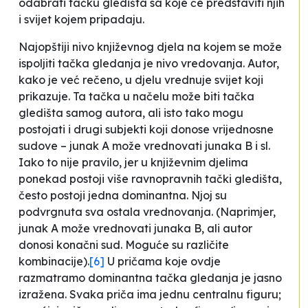
odabrati tačku gledišta sa koje će predstaviti njih
i svijet kojem pripadaju.
Najopštiji nivo književnog djela na kojem se može
ispoljiti tačka gledanja je nivo vredovanja. Autor,
kako je već rečeno, u djelu vrednuje svijet koji
prikazuje. Ta tačka u načelu može biti tačka
gledišta samog autora, ali isto tako mogu
postojati i drugi subjekti koji donose vrijednosne
sudove – junak A može vrednovati junaka B i sl.
Iako to nije pravilo, jer u književnim djelima
ponekad postoji više ravnopravnih tački gledišta,
često postoji jedna dominantna. Njoj su
podvrgnuta sva ostala vrednovanja. (Naprimjer,
junak A može vrednovati junaka B, ali autor
donosi konačni sud. Moguće su različite
kombinacije).
[6]
U pričama koje ovdje
razmatramo dominantna tačka gledanja je jasno
izražena. Svaka priča ima jednu centralnu figuru;