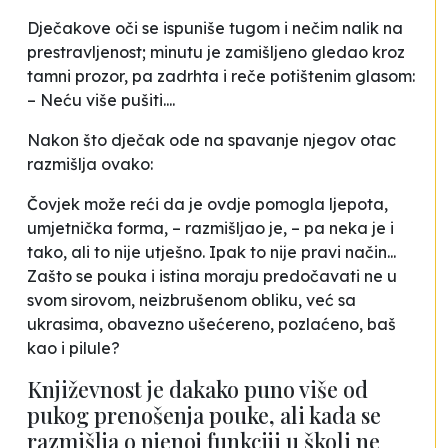
Dječakove
oči se ispuniše tugom i nečim nalik na
prestravljenost; minutu je zamišljeno gledao kroz
tamni prozor, pa zadrhta i reče potištenim glasom:
– Neću više pušiti....
Nakon što dječak ode na spavanje njegov otac
razmišlja ovako:
Čovjek može reći da je ovdje pomogla ljepota,
umjetnička forma, – razmišljao je, – pa neka je i
tako, ali to nije utješno. Ipak to nije pravi način...
Zašto se pouka i istina moraju predočavati ne u
svom sirovom, neizbrušenom obliku, već sa
ukrasima, obavezno ušećereno, pozlaćeno, baš
kao i pilule?
Književnost je dakako puno više od
pukog prenošenja pouke, ali kada se
razmišlja o njenoj funkciji u školi ne