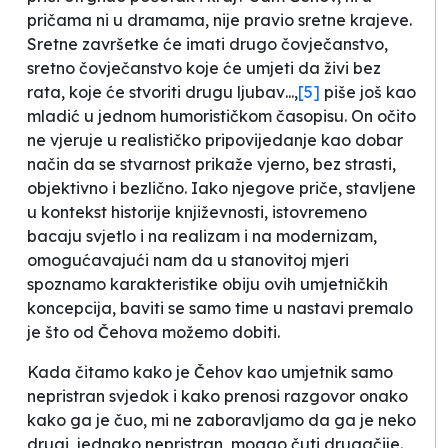
pričama ni u dramama, nije pravio sretne krajeve.
Sretne završetke će imati drugo čovječanstvo,
sretno čovječanstvo koje će umjeti da živi bez
rata, koje će stvoriti drugu ljubav
...,
[5]
piše još kao
mladić u jednom humorističkom časopisu. On očito
ne vjeruje u realističko pripovijedanje kao dobar
način da se stvarnost prikaže vjerno, bez strasti,
objektivno i bezlično. Iako njegove priče, stavljene
u kontekst historije književnosti, istovremeno
bacaju svjetlo i na realizam i na modernizam,
omogućavajući nam da u stanovitoj mjeri
spoznamo karakteristike obiju ovih umjetničkih
koncepcija, baviti se samo time u nastavi premalo
je što od Čehova možemo dobiti.
Kada čitamo kako je Čehov kao umjetnik
samo
nepristran svjedok
i kako
prenosi razgovor onako
kako ga je čuo
, mi ne zaboravljamo da ga je neko
drugi, jednako nepristran, mogao čuti drugačije.