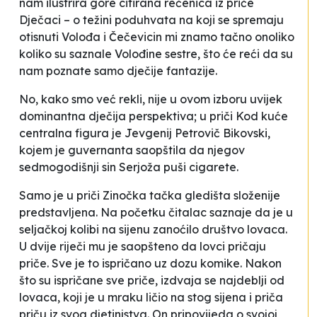
nam ilustrira gore citirana rečenica iz priče
Dječaci
– o težini poduhvata na koji se spremaju
otisnuti Volođa i Čečevicin mi znamo tačno onoliko
koliko su saznale Volođine sestre, što će reći da su
nam poznate samo dječije fantazije.
No, kako smo već rekli, nije u ovom izboru uvijek
dominantna dječija perspektiva; u priči
Kod kuće
centralna figura je Jevgenij Petrovič Bikovski,
kojem je guvernanta saopštila da njegov
sedmogodišnji sin Serjoža puši cigarete.
Samo je u priči
Zinočka
tačka gledišta složenije
predstavljena. Na početku čitalac saznaje da je u
seljačkoj kolibi na sijenu zanoćilo društvo lovaca.
U dvije riječi mu je saopšteno da lovci pričaju
priče. Sve je to ispričano uz dozu komike. Nakon
što su ispričane sve priče, izdvaja se
najdeblji od
lovaca, koji je u mraku ličio na stog sijena
i priča
priču iz svog djetinjstva. On pripovijeda o svojoj