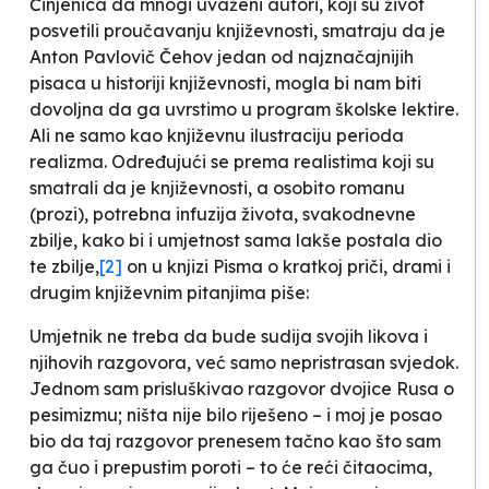
Činjenica da mnogi uvaženi autori, koji su život
posvetili proučavanju književnosti, smatraju da je
Anton Pavlovič Čehov jedan od najznačajnijih
pisaca u historiji književnosti, mogla bi nam biti
dovoljna da ga uvrstimo u program školske lektire.
Ali ne samo kao književnu ilustraciju perioda
realizma. Određujući se prema realistima koji su
smatrali da je književnosti, a osobito romanu
(prozi), potrebna
infuzija života
, svakodnevne
zbilje, kako bi i umjetnost sama lakše postala dio
te zbilje,
[2]
on u knjizi
Pisma o kratkoj priči, drami i
drugim književnim pitanjima
piše:
Umjetnik ne treba da bude sudija svojih likova i
njihovih razgovora, već samo nepristrasan svjedok.
Jednom sam prisluškivao razgovor dvojice Rusa o
pesimizmu; ništa nije bilo riješeno – i moj je posao
bio da taj razgovor prenesem tačno kao što sam
ga čuo i prepustim poroti – to će reći čitaocima,