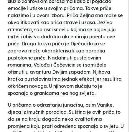
služio žanrovskim obrascima kako bi pojačao
emocije i utiske u svojim pričama. Takve priče
nalazimo i u ovom izboru. Priča
Željna sna
može se
okvalifikovati kao priča strave i užasa. Jeziva
atmosfera, sablasni snovi u kojima se pojavljuju
mrtvi i ubistvo dodatno akcentiraju poentu ove
priče. Druga takva priča je
Dječaci
koja se
zapravo može okarakterisati kao parodija
pustolovne priče. Nadahnuti pustolovnim
romanima, Volođa i Čečevicin se i sami žele
otisnuti u avanturu Divljim zapadom. Njihova
kratka pustolovina ima jednak efekat jer rezultira
otkrićem novoga. U njihovom slučaju to je
spoznaja o granicama realnog svijeta.
U pričama o odrastanju junaci su, osim Vanjke,
djeca iz imućnih porodica. Suština je ovih priča to
da se na kraju događa neka kvalitativna
promjena koju prati određena spoznaja o svijetu. U