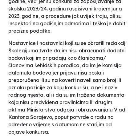
godine, veći jer su konkursi za zapošljavanje za
školsku 2023/24. godinu raspisivani krajem juna
2023. godine, a procedure još uvijek traju, ali su
inspektori na godišnjim odmorima i teško je dobiti
precizne podatke.
Nastavnice i nastavnici koji su se obratili redakciji
Školegijuma tvrde da im nisu obračunati dodatni
bodovi koji im pripadaju kao članicama/
članovima šehidskih porodica, da im je komisija
dala nula bodova jer prijavu nisu poslali
preporučeno ili su na koverti naveli samo broj ili
oznaku pozicije za koju konkurišu, a ne i naziv
radnog mjesta, ali i da su im tražena dokumenta
koja nisu predviđena pravilnicima ili drugim
aktima Ministarstva odgoja i obrazovanja u Vladi
Kantona Sarajevo, poput potvrde o radu na
određeno vrijeme s datumom ne starijim od
objave konkursa.