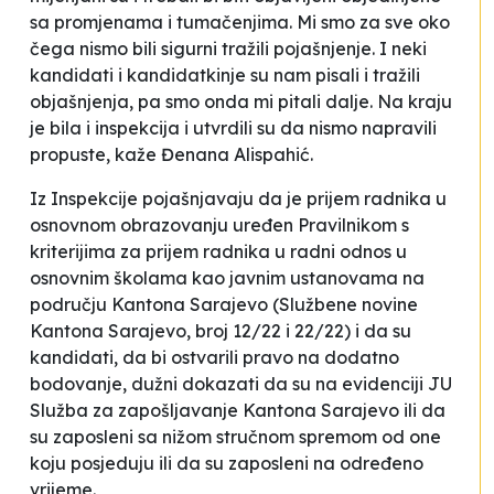
sa promjenama i tumačenjima. Mi smo za sve oko
čega nismo bili sigurni tražili pojašnjenje. I neki
kandidati i kandidatkinje su nam pisali i tražili
objašnjenja, pa smo onda mi pitali dalje. Na kraju
je bila i inspekcija i utvrdili su da nismo napravili
propuste
, kaže Đenana Alispahić.
Iz Inspekcije pojašnjavaju da je
prijem radnika u
osnovnom obrazovanju uređen Pravilnikom s
kriterijima za prijem radnika u radni odnos u
osnovnim školama kao javnim ustanovama na
području Kantona Sarajevo
(
Službene novine
Kantona Sarajevo
, broj 12/22 i 22/22) i da su
kandidati, da bi ostvarili pravo na dodatno
bodovanje, dužni dokazati da su na evidenciji JU
Služba za zapošljavanje Kantona Sarajevo ili da
su zaposleni sa nižom stručnom spremom od one
koju posjeduju ili da su zaposleni na određeno
vrijeme
.