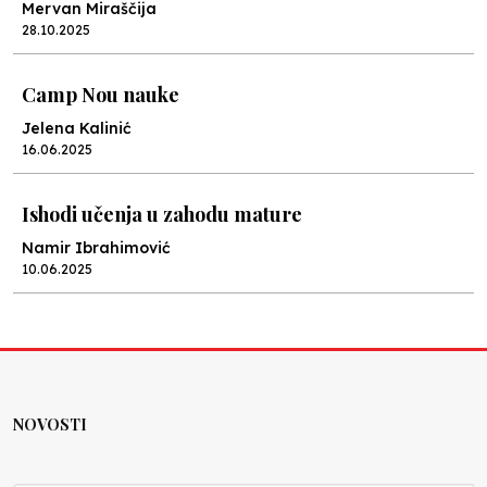
Mervan Miraščija
28.10.2025
Camp Nou nauke
Jelena Kalinić
16.06.2025
Ishodi učenja u zahodu mature
Namir Ibrahimović
10.06.2025
Kraj školske godine, fotofiniš
Anes Osmić
04.06.2025
NOVOSTI
Reformar’s Coming