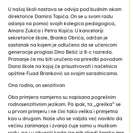
U našoj školi nastava se odvija pod budnim okom
direktorice Damira Topića. On se u svom radu
oslanja na pomoć svojih kolegica pedagogica,
Amara Zukića i Petra Kojića. U kancelariji
sekretarice škole, Branka Obrića, održan je
sastanak na kojem je odlučeno da se učenicom
generacije proglasi Dino Bešić iz 8-c razreda.
Priznanje će mu biti uručeno na priredbi povodom
Dana škole na kojoj će prisustvovati i načelnica
opštine Fuad Branković sa svojim saradnicama.
Ona rodna, on senzitivan
Oba primjera namjerno su napisana pogrešnim
rodnosenzitivnim jezikom. Pa ipak, ta „greška“ se
u prvom primjeru i ne čini tako velika i primjetna
kao u drugom. Naše uho se valjda već naviklo da
većinu zanimanja i zvanja čuje samo u muškom
rodu, pa i u situaciji kada iza njih slijedi žensko ime