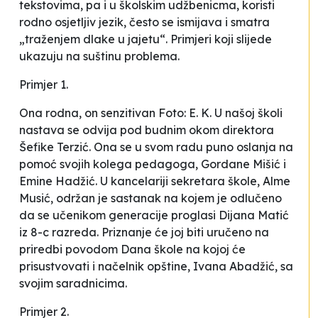
tekstovima, pa i u školskim udžbenicma, koristi
rodno osjetljiv jezik, često se ismijava i smatra
„traženjem dlake u jajetu“. Primjeri koji slijede
ukazuju na suštinu problema.
Primjer 1.
Ona rodna, on senzitivan Foto: E. K.
U našoj školi
nastava se odvija pod budnim okom direktora
Šefike Terzić. Ona se u svom radu puno oslanja na
pomoć svojih kolega pedagoga, Gordane Mišić i
Emine Hadžić. U kancelariji sekretara škole, Alme
Musić, održan je sastanak na kojem je odlučeno
da se učenikom generacije proglasi Dijana Matić
iz 8-c razreda. Priznanje će joj biti uručeno na
priredbi povodom Dana škole na kojoj će
prisustvovati i načelnik opštine, Ivana Abadžić, sa
svojim saradnicima.
Primjer 2.