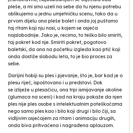
pleše, a mi smo uzeli na sebe da tu njenu potrebu
oblikujemo u jednu umjetničku scenu, tako da u
prvom dijelu ona pleše balet i onda joj puštamo
taj ritam koji nju nosi, u kojem se osjeća
najslobodnije. Jako je, recimo, to teško bilo smiriti,
taj pokret kod nje. Smiriti pokret, pogotovo
baletski, da ona na početku izgleda kao ptić koji
onda dostiže slobodu leta, to je bio proces za
sebe
.
Darijini ho
biji su ples i pjevanje, što je, bar kad je o
plesu riječ, ispoštovano i u predstavi. Dok
se
izliježe
u plesačicu, ona trpi ismijavanje okoline
(glumaca na sceni) i kad na kraju pokaže da njen
ples nije ples
osobe s intelektualnim poteškoćama
nego samo ples kao i bilo koji drugi i bilo čiji, sa
vidljivim osjećajem za ritam i animaciju drugih,
onda biva prihvaćena i nagrađena aplauzom.