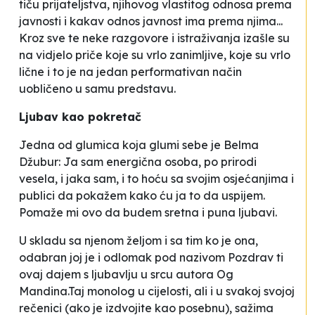
tiču prijateljstva, njihovog vlastitog odnosa prema
javnosti i kakav odnos javnost ima prema njima...
Kroz sve te neke razgovore i istraživanja izašle su
na vidjelo priče koje su vrlo zanimljive, koje su vrlo
lične i to je na jedan performativan način
uobličeno u samu predstavu
.
Ljubav kao pokretač
Jedna od glumica koja
glumi
sebe je Belma
Džubur:
Ja sam energična osoba, po prirodi
vesela, i jaka sam, i to hoću sa svojim osjećanjima i
publici da pokažem kako ću ja to da uspijem.
Pomaže mi ovo da budem sretna i puna ljubavi
.
U skladu sa njenom željom i sa tim ko je ona,
odabran joj je i odlomak pod nazivom
Pozdrav ti
ovaj dajem s ljubavlju u srcu
autora Og
Mandina.Taj monolog u cijelosti, ali i u svakoj svojoj
rečenici (ako je izdvojite kao posebnu), sažima