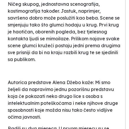
Ničeg skupog, jednostavna scenografija,
kostimografija također. Jastuk, naprimjer,
savršeno dobro može poslužiti kao beba. Scene se
smjenjuju tako što glumci hodaju u krug. Prvi krug
je haotičan, oborenih pogleda, bez tjelesnog
kontakta ljudi se mimoilaze. Prilikom najave svake
scene glumci kružeći postaju jedni prema drugima
sve prisniji da bi na kraju razbili krug te se sjedinili
sa publikom.
Autorica predstave Alena Džebo kaže:
Mi smo
željeli da napravimo jednu pozorišnu predstavu
koja će pokazati neko drugo lice s osoba s
intelektualnim poteškoćama i neke njihove druge
sposobnosti koje možda nisu tako često vidljive
očima javnosti
.
Radili su dva mjeseca. U prvom mjesecu su se