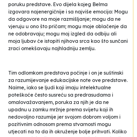
poruku predstave. Evo dijela kojeg Belma
izgovara najenergičnije i sa najviše emocija:
Mogu
da odgovore na moje razmišljanje; mogu da ne
vjeruju u ono što pričam; mogu moje oblačenje da
ne odobravaju; mogu moj izgled da odbiju ali
moja ljubav će istopiti njihova srca kao što sunčani
zraci omekšavaju najhladniju zemlju
.
Tim odlomkom predstava počinje i on je suštinski
za razumijevanje edukacijske note ove predstave.
Naime, iako se ljudi koji imaju intelektualne
poteškoće često susreću sa predrasudama i
omalovažavanjem, poruka za njih je da ne
upadnu u zamku mržnje prema svijetu koji ih
nedovoljno razumije jer svojom dobrom voljom i
pozitivnim odnosom prema stvarnosti mogu
utjecati na to da ih okruženje bolje prihvati. Koliko