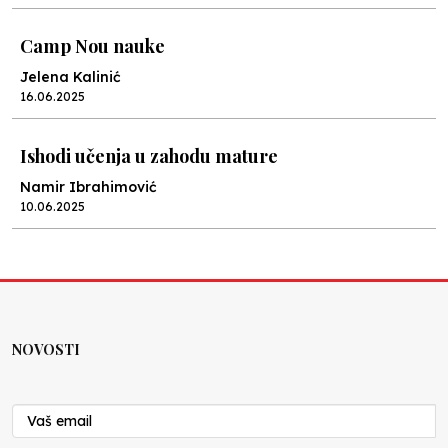
Camp Nou nauke
Jelena Kalinić
16.06.2025
Ishodi učenja u zahodu mature
Namir Ibrahimović
10.06.2025
Kraj školske godine, fotofiniš
Anes Osmić
04.06.2025
NOVOSTI
Reformar’s Coming
Nenad Veličković
29.10.2024