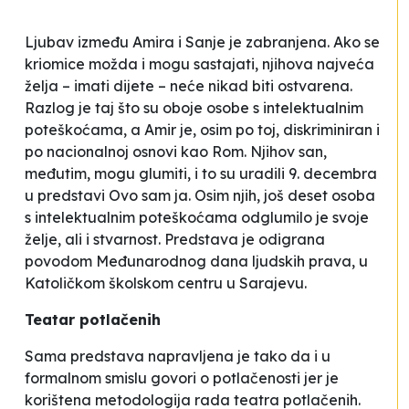
Ljubav između Amira i Sanje je zabranjena. Ako se
kriomice možda i mogu sastajati, njihova najveća
želja – imati dijete – neće nikad biti ostvarena.
Razlog je taj što su oboje osobe s intelektualnim
poteškoćama, a Amir je, osim po toj, diskriminiran i
po nacionalnoj osnovi kao Rom. Njihov san,
međutim, mogu glumiti, i to su uradili 9. decembra
u predstavi
Ovo sam ja
. Osim njih, još deset osoba
s intelektualnim poteškoćama odglumilo je svoje
želje, ali i stvarnost. Predstava je odigrana
povodom Međunarodnog dana ljudskih prava, u
Katoličkom školskom centru u Sarajevu.
Teatar potlačenih
Sama predstava napravljena je tako da i u
formalnom smislu govori o potlačenosti jer je
korištena metodologija rada teatra potlačenih.