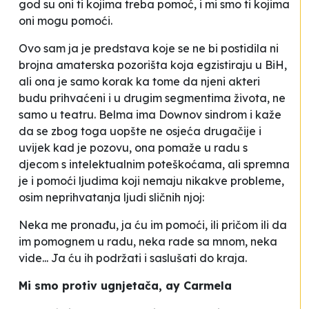
god su oni ti kojima treba pomoć, i mi smo ti kojima
oni mogu pomoći.
Ovo sam ja
je predstava koje se ne bi postidila ni
brojna amaterska pozorišta koja egzistiraju u BiH,
ali ona je samo korak ka tome da njeni akteri
budu prihvaćeni i u drugim segmentima života, ne
samo u teatru. Belma ima Downov sindrom i kaže
da se zbog toga uopšte ne osjeća drugačije i
uvijek kad je pozovu, ona pomaže u radu s
djecom s intelektualnim poteškoćama, ali spremna
je i pomoći ljudima koji nemaju nikakve probleme,
osim neprihvatanja ljudi sličnih njoj:
Neka me pronađu, ja ću im pomoći, ili pričom ili da
im pomognem u radu, neka rade sa mnom, neka
vide... Ja ću ih podržati i saslušati do kraja
.
Mi smo protiv ugnjetača, ay Carmela