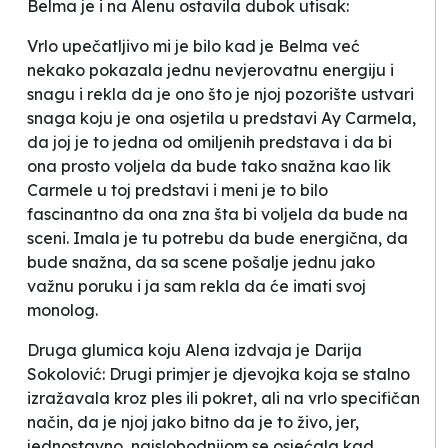
Belma je i na Alenu ostavila dubok utisak:
Vrlo upečatljivo mi je bilo kad je Belma već
nekako pokazala jednu nevjerovatnu energiju i
snagu i rekla da je ono što je njoj pozorište ustvari
snaga koju je ona osjetila u predstavi
Ay Carmela
,
da joj je to jedna od omiljenih predstava i da bi
ona
prosto
voljela da bude tako snažna kao lik
Carmele u toj predstavi i meni je to bilo
fascinantno da ona zna šta bi voljela da bude na
sceni. Imala je tu potrebu da bude energična, da
bude snažna, da sa scene pošalje jednu jako
važnu poruku i ja sam rekla da će imati svoj
monolog
.
Druga glumica koju Alena izdvaja je Darija
Sokolović:
Drugi primjer je djevojka koja se stalno
izražavala kroz ples ili pokret, ali na vrlo specifičan
način, da je njoj jako bitno da je to živo, jer,
jednostavno, najslobodnijom se osjećala kad