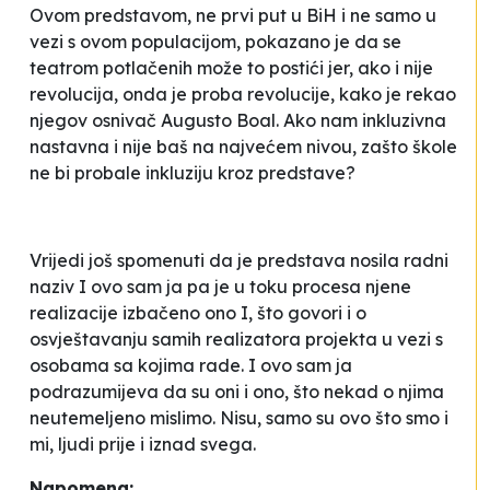
Ovom predstavom, ne prvi put u BiH i ne samo u
vezi s ovom populacijom, pokazano je da se
teatrom potlačenih može to postići jer, ako i nije
revolucija, onda je
proba revolucije
, kako je rekao
njegov osnivač Augusto Boal. Ako nam inkluzivna
nastavna i nije baš na najvećem nivou, zašto škole
ne bi probale inkluziju kroz predstave?
Vrijedi još spomenuti da je predstava nosila radni
naziv
I ovo sam ja
pa je u toku procesa njene
realizacije izbačeno ono
I
, što govori i o
osvještavanju samih realizatora projekta u vezi s
osobama sa kojima rade.
I ovo sam ja
podrazumijeva da su oni
i ono
, što nekad o njima
neutemeljeno mislimo. Nisu, samo su
ovo
što smo i
mi, ljudi prije i iznad svega.
Napomena: