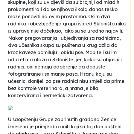
skupine, koji su uvidjevši da su brojniji od mladih
prokomentirali da se njihova
škola
danas teško
može ponoviti na ovim prostorima. Osim dva
radnika i obezbjeđenja grupu ispred Skloništa niko
iz uprave nije dočekao, iako su se uredno najavili.
Nakon pregovaranja i ubjeđivanja sa radnicima,
dva učesnika skupa su puštena u krug azila da
kroz kaveze pomiluju i obiđu pse. Mobiteli su im
oduzeti na ulazu u Sklonište, jer, kako su objasnili
radnici, oni nemaju odobrenje da dopuste
fotografiranje i snimanje pasa. Hranu koju su
učesnici donijeli za pse radnici nisu smjeli da prime
bez kontrole veterinara, a hrana je bila
konzervirana i hermetički zatvorena.
U saopštenju Grupe zabrinutih građana Zenice
iznesena je primjedba onih koji su taj dan pušteni
da obiđu pse – da u Skloništu, u kojem trenutno