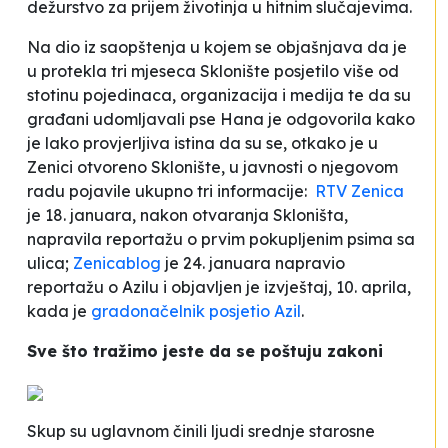
dežurstvo za prijem životinja u hitnim slučajevima.
Na dio iz saopštenja u kojem se objašnjava da je
u protekla tri mjeseca Sklonište posjetilo više od
stotinu pojedinaca, organizacija i medija te da su
građani udomljavali pse Hana je odgovorila kako
je lako provjerljiva istina da su se, otkako je u
Zenici otvoreno Sklonište, u javnosti o njegovom
radu pojavile ukupno tri informacije:
RTV Zenica
je 18. januara, nakon otvaranja Skloništa,
napravila reportažu o prvim pokupljenim psima sa
ulica;
Zenicablog
je 24. januara napravio
reportažu o Azilu i objavljen je izvještaj, 10. aprila,
kada je
gradonačelnik posjetio Azil
.
Sve što tražimo jeste da se poštuju zakoni
Skup su uglavnom činili ljudi srednje starosne