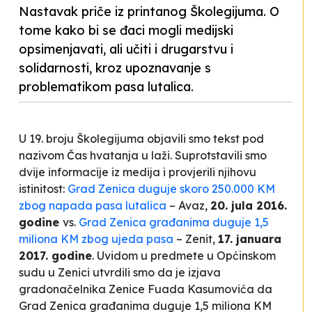
Nastavak priče iz printanog Školegijuma. O
tome kako bi se đaci mogli medijski
opsimenjavati, ali učiti i drugarstvu i
solidarnosti, kroz upoznavanje s
problematikom pasa lutalica.
U 19. broju Školegijuma objavili smo tekst pod
nazivom
Čas hvatanja u laži
. Suprotstavili smo
dvije informacije iz medija i provjerili njihovu
istinitost:
Grad Zenica duguje skoro 250.000 KM
zbog napada pasa lutalica
– Avaz,
20. jula 2016.
godine
vs.
Grad Zenica građanima duguje 1,5
miliona KM zbog ujeda pasa
– Zenit,
17. januara
2017. godine
. Uvidom u predmete u Općinskom
sudu u Zenici utvrdili smo da je izjava
gradonačelnika Zenice Fuada Kasumovića da
Grad Zenica građanima duguje 1,5 miliona KM