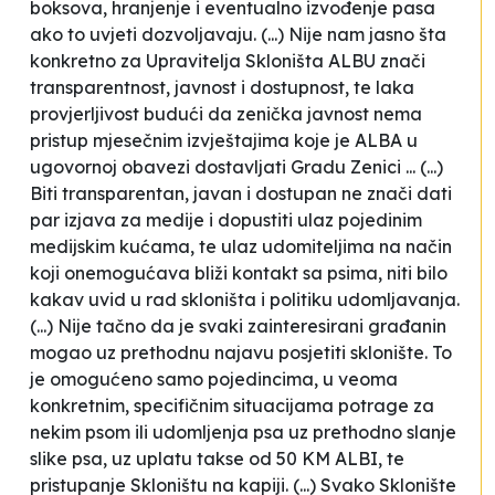
boksova, hranjenje i eventualno izvođenje pasa
ako to uvjeti dozvoljavaju. (...) Nije nam jasno šta
konkretno za Upravitelja Skloništa ALBU znači
transparentnost, javnost i dostupnost, te laka
provjerljivost budući da zenička javnost nema
pristup mjesečnim izvještajima koje je ALBA u
ugovornoj obavezi dostavljati Gradu Zenici ... (...)
Biti transparentan, javan i dostupan ne znači dati
par izjava za medije i dopustiti ulaz pojedinim
medijskim kućama, te ulaz udomiteljima na način
koji onemogućava bliži kontakt sa psima, niti bilo
kakav uvid u rad skloništa i politiku udomljavanja.
(...) Nije tačno da je svaki zainteresirani građanin
mogao uz prethodnu najavu posjetiti sklonište. To
je omogućeno samo pojedincima, u veoma
konkretnim, specifičnim situacijama potrage za
nekim psom ili udomljenja psa uz prethodno slanje
slike psa, uz uplatu takse od 50 KM ALBI, te
pristupanje Skloništu na kapiji. (...) Svako Sklonište