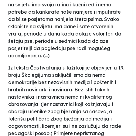
na svijetu ima svoju rutinu i kućni red i nema
potrebe da karikirate naše namjere i imputirate
da bi se posjetama nanijela šteta psima. Svako
sklonište na svijetu ima dane i sate otvorenih
vrata, periode u danu kada dolaze volonteri da
šetaju pse, periode u sedmici kada dolaze
posjetitelji da pogledaju pse radi mogućeg
udomljavanja. (...)
Iz teksta
Čas hvatanja u laži
koji je objavljen u 19.
broju Školegijuma zaključili smo da nema
demokratije bez nezavisnih medija i poštenih i
hrabrih novinarki i novinara. Bez istih takvih
nastavnika i nastavnica nema ni kvalitetnog
obrazovanja (jer nastavnici koji kažnjavaju i
obaraju učenike zbog bježanja sa časova, a
tolerišu političare zbog bježanja od medija i
odgovornosti, licemjeri su i ne zaslužuju da rade
pedagoški posao.) Primjere nepristranog