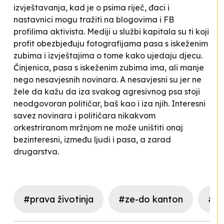
izvještavanja, kad je o psima riječ, đaci i
nastavnici mogu tražiti na blogovima i FB
profilima aktivista. Mediji u službi kapitala su ti koji
profit obezbjeđuju fotografijama pasa s iskeženim
zubima i izvještajima o tome kako ujedaju djecu.
Činjenica, pasa s iskeženim zubima ima, ali manje
nego nesavjesnih novinara. A nesavjesni su jer ne
žele da kažu da iza svakog agresivnog psa stoji
neodgovoran političar, baš kao i iza njih. Interesni
savez novinara i političara nikakvom
orkestriranom mržnjom ne može uništiti onaj
bezinteresni, između ljudi i pasa, a zarad
drugarstva.
#prava životinja
#ze-do kanton
#me