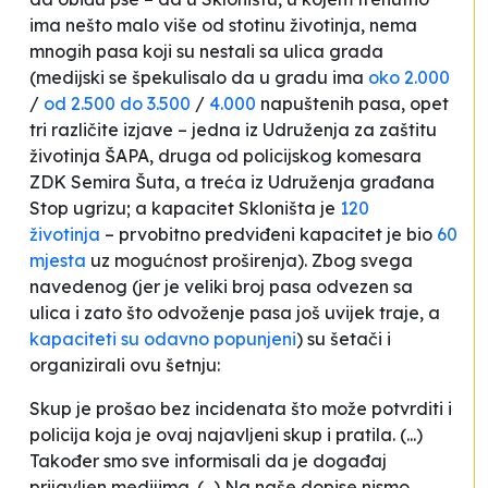
ima nešto malo više od stotinu životinja, nema
mnogih pasa koji su nestali sa ulica grada
(medijski se špekulisalo da u gradu ima
oko 2.000
/
od 2.500 do 3.500
/
4.000
napuštenih pasa, opet
tri različite izjave – jedna iz Udruženja za zaštitu
životinja ŠAPA, druga od policijskog komesara
ZDK Semira Šuta, a treća iz Udruženja građana
Stop ugrizu
; a kapacitet Skloništa je
120
životinja
– prvobitno predviđeni kapacitet je bio
60
mjesta
uz mogućnost proširenja). Zbog svega
navedenog (jer je veliki broj pasa odvezen sa
ulica i zato što odvoženje pasa još uvijek traje, a
kapaciteti su odavno popunjeni
) su šetači i
organizirali ovu šetnju:
Skup je prošao bez incidenata što može potvrditi i
policija koja je ovaj najavljeni skup i pratila. (...)
Također smo sve informisali da je događaj
prijavljen medijima. (...) Na naše dopise nismo