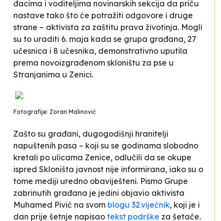
đacima i voditeljima novinarskih sekcija da priču
nastave tako što će potražiti odgovore i druge
strane – aktivista za zaštitu prava životinja. Mogli
su to uraditi 6. maja kada se grupa građana, 27
učesnica i 8 učesnika, demonstrativno uputila
prema novoizgrađenom skloništu za pse u
Stranjanima u Zenici.
Fotografije: Zoran Malinović
Zašto su građani, dugogodišnji hranitelji
napuštenih pasa – koji su se godinama slobodno
kretali po ulicama Zenice, odlučili da se okupe
ispred Skloništa javnost nije informirana, iako su o
tome mediji uredno obaviješteni. Pismo Grupe
zabrinutih građana je jedini objavio aktivista
Muhamed Pivić na svom
blogu 32.vijećnik
, koji je i
dan prije šetnje napisao
tekst podrške
za šetače.