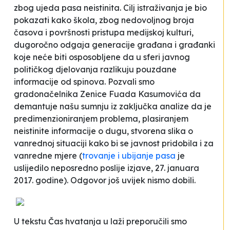
zbog ujeda pasa
neistinita. Cilj istraživanja je bio
pokazati kako škola, zbog nedovoljnog broja
časova i površnosti pristupa medijskoj kulturi,
dugoročno odgaja generacije građana i građanki
koje neće biti osposobljene da u sferi javnog
političkog djelovanja razlikuju pouzdane
informacije od spinova. Pozvali smo
gradonačelnika Zenice Fuada Kasumovića da
demantuje našu sumnju iz zaključka analize da je
predimenzioniranjem problema, plasiranjem
neistinite informacije o dugu, stvorena slika o
vanrednoj situaciji kako bi se javnost pridobila i za
vanredne mjere (
trovanje i ubijanje pasa
je
uslijedilo neposredno poslije izjave, 27. januara
2017. godine). Odgovor još uvijek nismo dobili.
U tekstu
Čas hvatanja u laži
preporučili smo