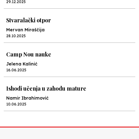
29.12.2025
Stvaralački otpor
Mervan Miraščija
28.10.2025
Camp Nou nauke
Jelena Kalinić
16.06.2025
Ishodi učenja u zahodu mature
Namir Ibrahimović
10.06.2025
Kraj školske godine, fotofiniš
Anes Osmić
04.06.2025