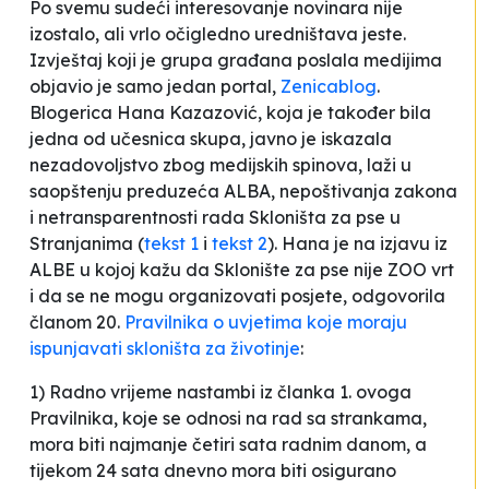
Po svemu sudeći interesovanje novinara nije
izostalo, ali vrlo očigledno uredništava jeste.
Izvještaj koji je grupa građana poslala medijima
objavio je samo jedan portal,
Zenicablog
.
Blogerica Hana Kazazović, koja je također bila
jedna od učesnica skupa, javno je iskazala
nezadovoljstvo zbog medijskih spinova, laži u
saopštenju preduzeća ALBA, nepoštivanja zakona
i netransparentnosti rada Skloništa za pse u
Stranjanima (
tekst 1
i
tekst 2
). Hana je na izjavu iz
ALBE u kojoj kažu da Sklonište za pse nije ZOO vrt
i da se ne mogu organizovati posjete, odgovorila
članom 20.
Pravilnika o uvjetima koje moraju
ispunjavati skloništa za životinje
:
1) Radno vrijeme nastambi iz članka 1. ovoga
Pravilnika, koje se odnosi na rad sa strankama,
mora biti najmanje četiri sata radnim danom, a
tijekom 24 sata dnevno mora biti osigurano