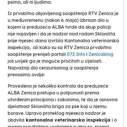
psima, ali ni ljudima.
Iz prvobitno objavljenog saopštenja RTV Zenica je
u međuvremenu (nakon 6. maja) izbrisan dio u
kojem iz preduzeća ALBA tvrde da skup policiji
nije najavljen i da je nadzor nad radom Skloništa
prije mjesec dana izvršila Kantonalna veterinarska
inspekcija, ali kako su sa RTV Zenica prvobitno
saopštenje prenijeli portali
072 Info
i
Zenicablog
još uvijek ga je moguće pročitati u cijelosti.
Najvažniji dio cenzurisanog iz saopštenja
prenosimo ovdje:
Provedeno je nekoliko kontrola da preduzeće
ALBA Zenica postupa u potpunosti prema
utvrđenim principima i zakonima, te da je osnovna
djelatnost Skloništa briga za pse koji u njemu
borave. Upravo proteklog mjeseca nadzor je
obavila
kantonalna veterinarska inspekcija
i o
njenim rezultatima i nalazima svako se, prema