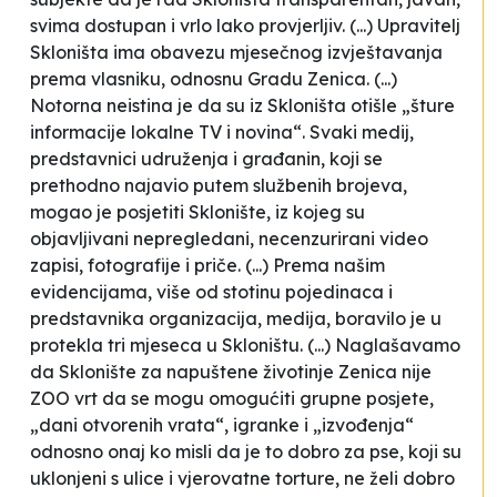
svima dostupan i vrlo lako provjerljiv. (...) Upravitelj
Skloništa ima obavezu mjesečnog izvještavanja
prema vlasniku, odnosnu Gradu Zenica. (...)
Notorna neistina je da su iz Skloništa otišle „šture
informacije lokalne TV i novina“. Svaki medij,
predstavnici udruženja i građanin, koji se
prethodno najavio putem službenih brojeva,
mogao je posjetiti Sklonište, iz kojeg su
objavljivani nepregledani, necenzurirani video
zapisi, fotografije i priče. (...) Prema našim
evidencijama, više od stotinu pojedinaca i
predstavnika organizacija, medija, boravilo je u
protekla tri mjeseca u Skloništu. (...) Naglašavamo
da Sklonište za napuštene životinje Zenica nije
ZOO vrt da se mogu omogućiti grupne posjete,
„dani otvorenih vrata“, igranke i „izvođenja“
odnosno onaj ko misli da je to dobro za pse, koji su
uklonjeni s ulice i vjerovatne torture, ne želi dobro