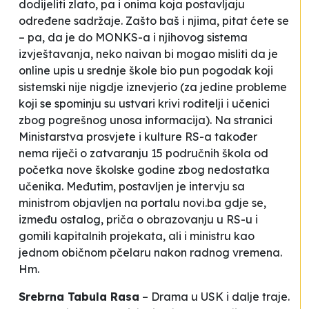
dodijeliti zlato, pa i onima koja postavljaju
određene sadržaje. Zašto baš i njima, pitat ćete se
– pa, da je do MONKS-a i njihovog sistema
izvještavanja, neko naivan bi mogao misliti da je
online upis u srednje škole bio pun pogodak koji
sistemski nije nigdje iznevjerio (za jedine probleme
koji se spominju su ustvari krivi roditelji i učenici
zbog pogrešnog unosa informacija). Na stranici
Ministarstva prosvjete i kulture RS-a također
nema riječi o zatvaranju 15 područnih škola od
početka nove školske godine zbog nedostatka
učenika. Međutim, postavljen je intervju sa
ministrom objavljen na portalu novi.ba gdje se,
između ostalog, priča o obrazovanju u RS-u i
gomili kapitalnih projekata, ali i ministru kao
jednom običnom pčelaru nakon radnog vremena.
Hm.
Srebrna Tabula Rasa
– Drama u USK i dalje traje.