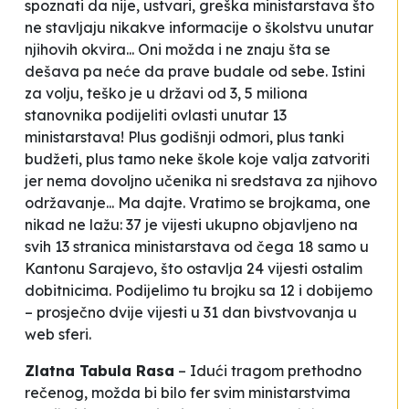
spoznati da nije, ustvari, greška ministarstava što
ne stavljaju nikakve informacije o školstvu unutar
njihovih okvira... Oni možda i ne znaju šta se
dešava pa neće da prave budale od sebe. Istini
za volju, teško je u državi od 3, 5 miliona
stanovnika podijeliti ovlasti unutar 13
ministarstava! Plus godišnji odmori, plus tanki
budžeti, plus tamo neke škole koje valja zatvoriti
jer nema dovoljno učenika ni sredstava za njihovo
održavanje... Ma dajte. Vratimo se brojkama, one
nikad ne lažu: 37 je vijesti ukupno objavljeno na
svih 13 stranica ministarstava od čega 18 samo u
Kantonu Sarajevo, što ostavlja 24 vijesti ostalim
dobitnicima. Podijelimo tu brojku sa 12 i dobijemo
– prosječno dvije vijesti u 31 dan bivstvovanja u
web sferi.
Zlatna Tabula Rasa
– Idući tragom prethodno
rečenog, možda bi bilo fer svim ministarstvima