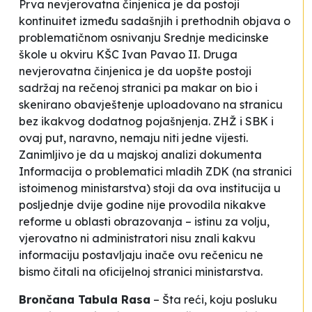
Prva nevjerovatna činjenica je da postoji
kontinuitet između sadašnjih i prethodnih objava o
problematičnom osnivanju Srednje medicinske
škole u okviru KŠC Ivan Pavao II. Druga
nevjerovatna činjenica je da uopšte postoji
sadržaj na rečenoj stranici pa makar on bio i
skenirano obavještenje uploadovano na stranicu
bez ikakvog dodatnog pojašnjenja. ZHŽ i SBK i
ovaj put, naravno, nemaju niti jedne vijesti.
Zanimljivo je da u majskoj analizi dokumenta
Informacija o problematici mladih ZDK (na stranici
istoimenog ministarstva) stoji da ova institucija u
posljednje dvije godine nije provodila nikakve
reforme u oblasti obrazovanja – istinu za volju,
vjerovatno ni administratori nisu znali kakvu
informaciju postavljaju inače ovu rečenicu ne
bismo čitali na oficijelnoj stranici ministarstva.
Brončana Tabula Rasa
–
Šta reći, koju posluku