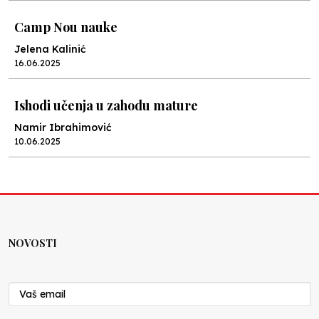
Camp Nou nauke
Jelena Kalinić
16.06.2025
Ishodi učenja u zahodu mature
Namir Ibrahimović
10.06.2025
Kraj školske godine, fotofiniš
Anes Osmić
04.06.2025
NOVOSTI
Reformar’s Coming
Nenad Veličković
29.10.2024