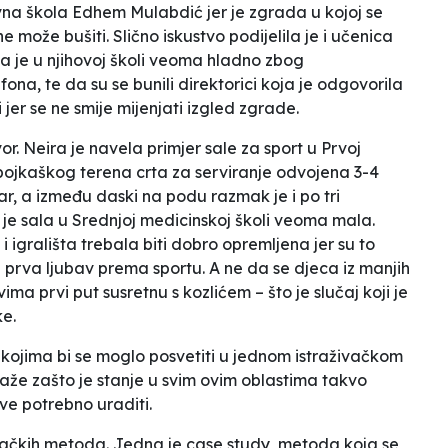
ovna škola
Edhem Mulabdić
jer je zgrada u kojoj se
 može bušiti. Slično iskustvo podijelila je i učenica
da je u njihovoj školi veoma hladno zbog
fona, te da su se bunili direktorici koja je odgovorila
 jer se ne smije mijenjati izgled zgrade.
or. Neira je navela primjer sale za sport u Prvoj
dbojkaškog terena crta za serviranje odvojena 3-4
, a između daski na podu razmak je i po tri
 je sala u Srednjoj medicinskoj školi veoma mala.
i igrališta trebala biti dobro opremljena jer su to
a prva ljubav prema sportu. A ne da se djeca iz manjih
ma prvi put susretnu s kozlićem – što je slučaj koji je
ke.
 kojima bi se moglo posvetiti u jednom istraživačkom
raže zašto je stanje u svim ovim oblastima takvo
sve potrebno uraditi.
ivačkih metoda. Jedna je
case study
, metoda koja se