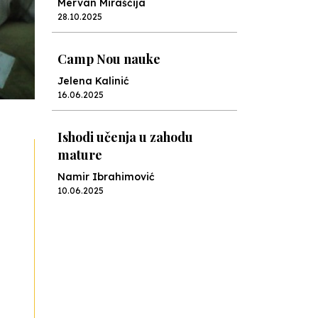
Mervan Miraščija
28.10.2025
Camp Nou nauke
Jelena Kalinić
16.06.2025
Ishodi učenja u zahodu
mature
Namir Ibrahimović
10.06.2025
Kraj školske godine, fotofiniš
Anes Osmić
04.06.2025
Reformar’s Coming