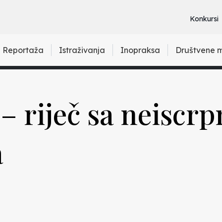
Konkursi
Reportaža
Istraživanja
Inopraksa
Društvene 
– riječ sa neiscr
a