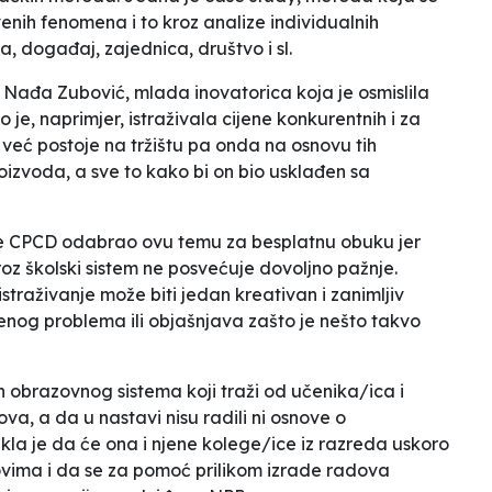
venih fenomena i to kroz analize individualnih
a, događaj, zajednica, društvo i sl.
 i Nađa Zubović, mlada inovatorica koja je osmislila
 je, naprimjer, istraživala cijene konkurentnih i za
i već postoje na tržištu pa onda na osnovu tih
oizvoda, a sve to kako bi on bio usklađen sa
je CPCD odabrao ovu temu za besplatnu obuku jer
z školski sistem ne posvećuje dovoljno pažnje.
traživanje može biti jedan kreativan i zanimljiv
enog problema ili objašnjava zašto je nešto takvo
n obrazovnog sistema koji traži od učenika/ica i
va, a da u nastavi nisu radili ni osnove o
la je da će ona i njene kolege/ice iz razreda uskoro
vima i da se za pomoć prilikom izrade radova