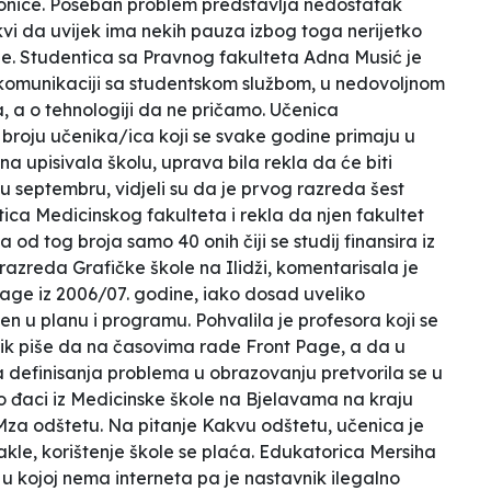
taonice. Poseban problem predstavlja nedostatak
kvi da uvijek ima nekih pauza izbog toga nerijetko
e. Studentica sa Pravnog fakulteta Adna Musić je
 komunikaciji sa studentskom službom, u nedovoljnom
a,
a o tehnologiji da ne pričamo.
Učenica
broju učenika/ica koji se svake godine primaju u
na upisivala školu, uprava bila rekla da će biti
 u septembru, vidjeli su da je prvog razreda šest
ica Medicinskog fakulteta i rekla da njen fakultet
od tog broja samo 40 onih čiji se studij finansira iz
azreda Grafičke škole na Ilidži, komentarisala je
age iz 2006/07. godine, iako dosad uveliko
jen u planu i programu. Pohvalila je profesora koji se
ik piše da na časovima rade Front Page, a da u
definisanja problema u obrazovanju pretvorila se u
o đaci iz Medicinske škole na Bjelavama na kraju
KMza
odštetu.
Na pitanje
Kakvu odštetu,
učenica je
kle, korištenje škole se plaća. Edukatorica Mersiha
 u kojoj nema interneta pa je nastavnik
ilegalno