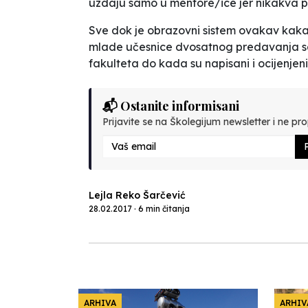
uzdaju samo u mentore/ice jer nikakva 
Sve dok je obrazovni sistem ovakav kakav
mlade učesnice dvosatnog predavanja saz
fakulteta do kada su napisani i ocijenjen
📬 Ostanite informisani
Prijavite se na Školegijum newsletter i ne prop
P
Lejla Reko Šarčević
28.02.2017 · 6 min čitanja
ARHIVA
ARHIV