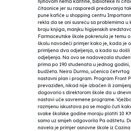
njihovom nema kantine, biblioteke ni či
čitaonice jer su rasporedi predavanja ta
pune kafiće u shopping centru Importann
rekla da se oni susreću sa problemima u
broju knjiga, manjku higijenskih sredstav
Farmaceutske škole pokrenula je temu o 
školu navodeći primjer kako je, kada je o
primljena dva odjeljenja, a kada su došli
odjeljenja. Na ovo se nadovezala student
prima po 190 studenata u jednog godini, a 
budžeta. Neira Durmo, učenica četvrtog r
nastavni plan i program. Program Front P
prevaziđen, nikad nije izbačen ili zamijen
dogovorio s direktorom škole da u dnevn
nastavi uče savremene programe. Vježba 
razmjenu iskustava pa se moglo čuti kak
svake školske godine moraju platiti 10 
samo uz smijeh odgovorila
Pa odštetu.
Da
navela je primjer osnovne škole iz Cazina