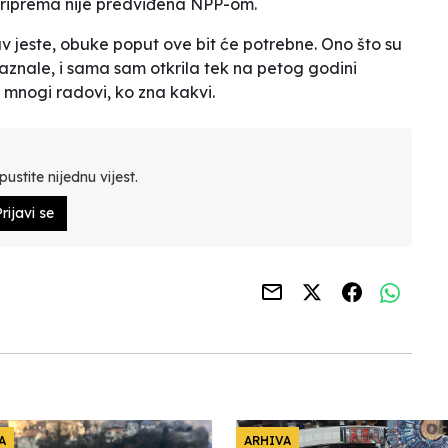
priprema nije predviđena NPP-om.
 jeste, obuke poput ove bit će potrebne. Ono što su
nale, i sama sam otkrila tek na petog godini
i mnogi radovi, ko zna kakvi.
ustite nijednu vijest.
rijavi se
A
ARHIVA