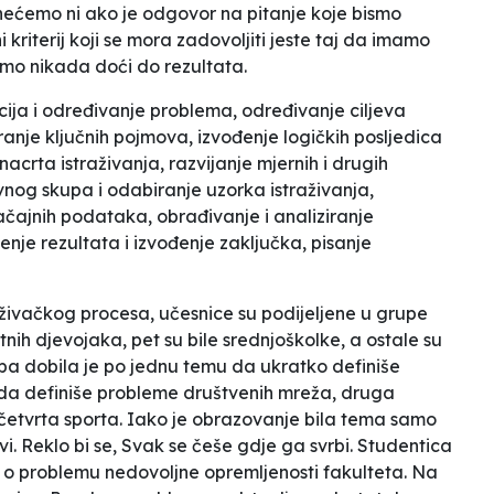
o nećemo ni ako je odgovor na pitanje koje bismo
i kriterij koji se mora zadovoljiti jeste taj da imamo
mo nikada doći do rezultata.
cija i određivanje problema, određivanje ciljeva
iranje ključnih pojmova, izvođenje logičkih posljedica
 nacrta istraživanja, razvijanje mjernih i drugih
vnog skupa i odabiranje uzorka istraživanja,
načajnih podataka, obrađivanje i analiziranje
nje rezultata i izvođenje zaključka, pisanje
živačkog procesa, učesnice su podijeljene u grupe
isutnih djevojaka, pet su bile srednjoškolke, a ostale su
upa dobila je po jednu temu da ukratko definiše
da definiše probleme društvenih mreža, druga
 četvrta sporta. Iako je obrazovanje bila tema samo
i. Reklo bi se,
Svak se češe gdje ga svrbi.
Studentica
e o problemu nedovoljne opremljenosti fakulteta. Na