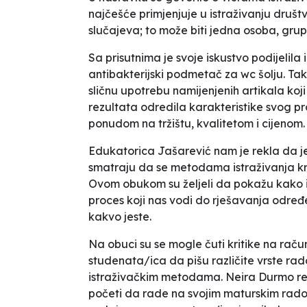
najčešće primjenjuje u istraživanju društ
slučajeva; to može biti jedna osoba, grup
Sa prisutnima je svoje iskustvo podijelila
antibakterijski podmetač za wc šolju. Tako
sličnu upotrebu namijenjenih artikala koj
rezultata odredila karakteristike svog pr
ponudom na tržištu, kvalitetom i cijenom.
Edukatorica Jašarević nam je rekla da 
smatraju da se metodama istraživanja kro
Ovom obukom su željeli da pokažu kako is
proces koji nas vodi do rješavanja određ
kakvo jeste.
Na obuci su se mogle čuti kritike na raču
studenata/ica da pišu različite vrste rado
istraživačkim metodama. Neira Durmo rek
početi da rade na svojim maturskim rado