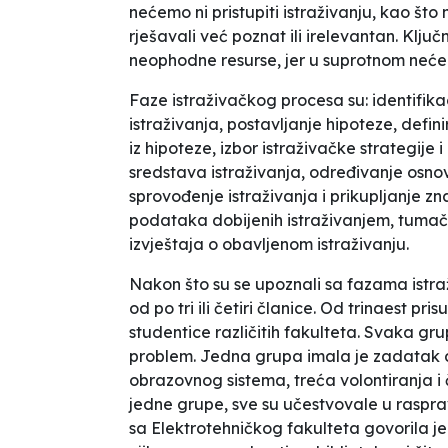
nećemo ni pristupiti istraživanju, kao št
rješavali već poznat ili irelevantan. Ključn
neophodne resurse, jer u suprotnom neće
Faze istraživačkog procesa su: identifika
istraživanja, postavljanje hipoteze, defin
iz hipoteze, izbor istraživačke strategije i
sredstava istraživanja, određivanje osno
sprovođenje istraživanja i prikupljanje z
podataka dobijenih istraživanjem, tumače
izvještaja o obavljenom istraživanju.
Nakon što su se upoznali sa fazama istra
od po tri ili četiri članice. Od trinaest pr
studentice različitih fakulteta. Svaka gr
problem. Jedna grupa imala je zadatak 
obrazovnog sistema, treća volontiranja i
jedne grupe, sve su učestvovale u rasprav
sa Elektrotehničkog fakulteta govorila j