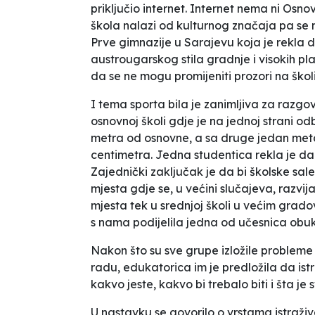
priključio internet. Internet nema ni Osn
škola nalazi od kulturnog značaja pa se ne
Prve gimnazije u Sarajevu koja je rekla 
austrougarskog stila gradnje i visokih pla
da se ne mogu promijeniti prozori na školi
I tema sporta bila je zanimljiva za razgov
osnovnoj školi gdje je na jednoj strani o
metra od osnovne, a sa druge jedan metar
centimetra. Jedna studentica rekla je da
Zajednički zaključak je da bi školske sale 
mjesta gdje se, u većini slučajeva, razvij
mjesta tek u srednjoj školi u većim gradovi
s nama podijelila jedna od učesnica obu
Nakon što su sve grupe izložile probleme
radu, edukatorica im je predložila da ist
kakvo jeste, kakvo bi trebalo biti i šta je 
U nastavku se govorilo o vrstama istraž