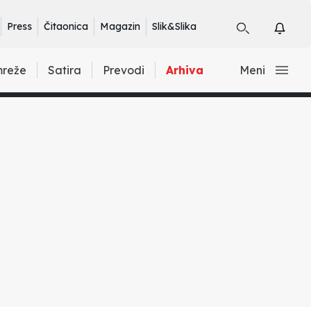
Press
Čitaonica
Magazin
Slik&Slika
mreže
Satira
Prevodi
Arhiva
Meni