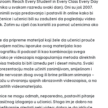
ssroom: Reach Every Student in Every Class Every Day
enika u svakom razredu svaki dan
). Oni su još 2007.
snimili svoja predavanja i postavili ih online kako bi
enice i učenici bili su zaduženi da pogledaju video
 Zatim su cijeli čas koristili za pomoć učenicima oko
je da pripreme materijal koji žele da učenici prouče
ajboljem načinu isporuke ovog materijala: kao
fografiku ili podcast ili kao kombinacija svega
, iako je videozapis najpopularnija metoda direktnih
isa trebala bi biti između pet i deset minuta. Svaki
prezentaciju može učiniti zanimljivom, smiješnom i
 nervozan zbog ovog ili brine prilikom snimanja –
žu u stvaranju sjajnih obrazovnih videozapisa, a na
astitih videomaterijala.
nice ne mogu odmah, neposredno, postaviti pitanje
lasičnog izlaganja u učionici. Stoga im je dobro na
efikasnije gledati neki video: dobro je da isključe