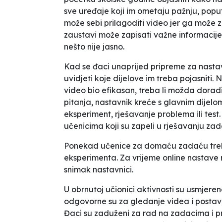
sve uređaje koji im ometaju pažnju, poput 
može sebi prilagoditi video jer ga može z
zaustavi može zapisati važne informacije 
nešto nije jasno.
Kad se đaci unaprijed pripreme za nastav
uvidjeti koje dijelove im treba pojasniti. Na
video bio efikasan, treba li možda doradit
pitanja, nastavnik kreće s glavnim dijelo
eksperiment, rješavanje problema ili tes
učenicima koji su zapeli u rješavanju za
Ponekad učenice za domaću zadaću treba
eksperimenta. Za vrijeme online nastave 
snimak nastavnici.
U obrnutoj učionici aktivnosti su usmjeren
odgovorne su za gledanje videa i postavl
Đaci su zaduženi za rad na zadacima i pre