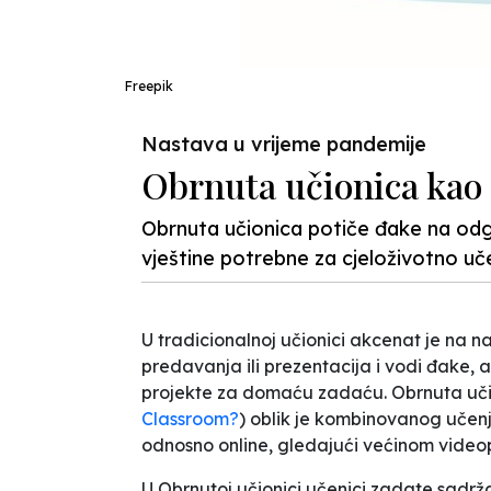
Freepik
Nastava u vrijeme pandemije
Obrnuta učionica kao 
Obrnuta učionica potiče đake na odgo
vještine potrebne za cjeloživotno uč
U tradicionalnoj učionici akcenat je na 
predavanja ili prezentacija i vodi đake, a
projekte za domaću zadaću.
Obrnuta uč
Classroom?
) oblik je kombinovanog učen
odnosno online, gledajući većinom video
U
Obrnutoj učionici
učenici zadate sadržaj