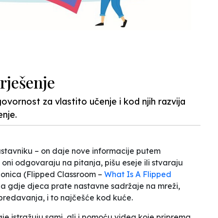
rješenje
vornost za vlastito učenje i kod njih razvija
enje.
nastavniku – on daje nove informacije putem
 oni odgovaraju na pitanja, pišu eseje ili stvaraju
ionica
(
Flipped Classroom –
What Is A Flipped
ja gdje djeca prate nastavne sadržaje na mreži,
predavanja, i to najčešće kod kuće.
e istražuju sami, ali i pomoću videa koje priprema