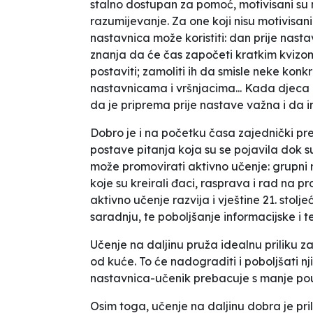
stalno dostupan za pomoć, motivisani su
razumijevanje. Za one koji nisu motivisani
nastavnica može koristiti: dan prije nast
znanja da će čas započeti kratkim kvizom;
postaviti; zamoliti ih da smisle neke konk
nastavnicama i vršnjacima... Kada djeca 
da je priprema prije nastave važna i da i
Dobro je i na početku časa zajednički preg
postave pitanja koja su se pojavila dok 
može promovirati aktivno učenje: grupni 
koje su kreirali đaci, rasprava i rad na pr
aktivno učenje razvija i vještine 21. stolj
saradnju, te poboljšanje informacijske i 
Učenje na daljinu pruža idealnu priliku 
od kuće. To će nadograditi i poboljšati 
nastavnica-učenik prebacuje s manje p
Osim toga, učenje na daljinu dobra je pri