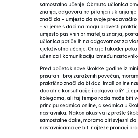
samostalno učenje.
Obrnuta učionica
omo
znanja, odgovora na pitanja i uklanjanje
znači da – umjesto da svoje predavačko v
– vrijeme s đacima mogu provesti praktičn
umjesto pasivnih primatelja znanja, posta
učionica
potiče ih na odgovornost za vlast
cjeloživotno učenje. Ona je također pok
učenica i komunikaciju između nastavnika
Pred početak nove školske godine iz min
prisutan i broj zaraženih povećan, mora
praktično znači da bi đaci imali online nast
dodatne konsultacije i odgovarali? Lijepo 
kolegama, ali taj tempo rada može biti v
principu sedmica online, a sedmica u školi 
nastavnika. Nakon iskustva iz prošle ško
samostalne đake, moramo biti svjesni da ć
nastavnicama će biti najteže pronaći pra