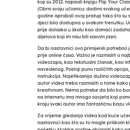
koji su 2012. napisali knjigu
Flip Your Cla
(
Obrni svoju učionicu: dodirni svakog uč
godine isprobali ovaj pristup tako što su 
djeci bila dostupna u svakom trenutku. Uč
prije dolaska u školu kao domaći zadatak.
dijelova koji im nisu bili sasvim jasni.
Da bi nastavnici ovo primijenili potrebno 
prije online časa. Važno je razmisliti o n
videozapis, kao tekstualni članak, kao in
navedenog. Postoji puno različitih opcija
instrukcija. Najefikasnija dužina videozap
autor videa treba razmisliti o tome kako 
kreativnom. Nema potrebe da bilo ko bude
na internetu ima mnogo savjeta koji poma
kraju svaki autor ima fantastičnu bazu vl
Za vrijeme gledanja videa kod kuće uče
nastavnici kao što su to mogle prilikom k
početku školske godine objasniti kako naj