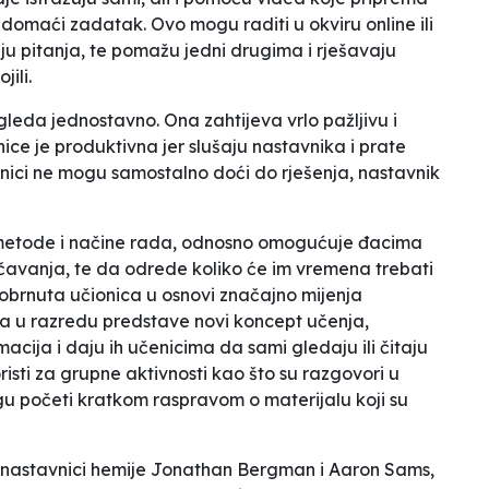
o domaći zadatak. Ovo mogu raditi u okviru online ili
aju pitanja, te pomažu jedni drugima i rješavaju
ili.
leda jednostavno. Ona zahtijeva vrlo pažljivu i
ice je produktivna jer slušaju nastavnika i prate
nici ne mogu samostalno doći do rješenja, nastavnik
metode i načine rada, odnosno omogućuje đacima
avanja, te da odrede koliko će im vremena trebati
, obrnuta učionica u osnovi značajno mijenja
da u razredu predstave novi koncept učenja,
acija i daju ih učenicima da sami gledaju ili čitaju
isti za grupne aktivnosti kao što su razgovori u
gu početi kratkom raspravom o materijalu koji su
u nastavnici hemije Jonathan Bergman i Aaron Sams,