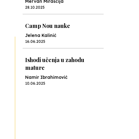
Mervan Miraščija
28.10.2025
Camp Nou nauke
Jelena Kalinić
16.06.2025
Ishodi učenja u zahodu
mature
Namir Ibrahimović
10.06.2025
Kraj školske godine, fotofiniš
Anes Osmić
04.06.2025
Reformar’s Coming