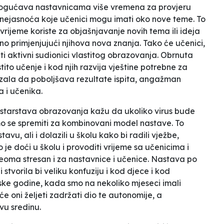
gućava nastavnicama više vremena za provjeru
 nejasnoća koje učenici mogu imati oko nove teme. To
rijeme koriste za objašnjavanje novih tema ili ideja
o primjenjujući njihova nova znanja. Tako će učenici,
ti aktivni sudionici vlastitog obrazovanja.
Obrnuta
ito učenje i kod njih razvija vještine potrebne za
azala da poboljšava rezultate ispita, angažman
 i učenika.
istarstava obrazovanja kažu da ukoliko virus bude
mo se spremiti za kombinovani model nastave. To
avu, ali i dolazili u školu kako bi radili vježbe,
je doći u školu i provoditi vrijeme sa učenicima i
eoma stresan i za nastavnice i učenice. Nastava po
stvorila bi veliku konfuziju i kod djece i kod
lske godine, kada smo na nekoliko mjeseci imali
e oni željeti zadržati dio te autonomije, a
vu sredinu.