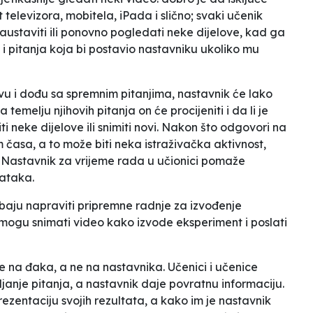
televizora, mobitela, iPada i slično; svaki učenik
austaviti ili ponovno pogledati neke dijelove, kad ga
i pitanja koja bi postavio nastavniku ukoliko mu
u i dođu sa spremnim pitanjima, nastavnik će lako
 temelju njihovih pitanja on će procijeniti i da li je
i neke dijelove ili snimiti novi. Nakon što odgovori na
m časa, a to može biti neka istraživačka aktivnost,
t. Nastavnik za vrijeme rada u učionici pomaže
dataka.
ju napraviti pripremne radnje za izvođenje
mogu snimati video kako izvode eksperiment i poslati
e na đaka, a ne na nastavnika. Učenici i učenice
janje pitanja, a nastavnik daje povratnu informaciju.
zentaciju svojih rezultata, a kako im je nastavnik