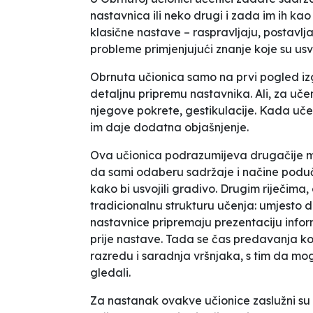
nastavnica ili neko drugi i zada im ih ka
klasične nastave – raspravljaju, postavlj
probleme primjenjujući znanje koje su usvoj
Obrnuta učionica
samo na prvi pogled izg
detaljnu pripremu nastavnika. Ali, za učen
njegove pokrete, gestikulacije. Kada uče
im daje dodatna objašnjenje.
Ova učionica podrazumijeva drugačije 
da sami odaberu sadržaje i načine poduč
kako bi usvojili gradivo. Drugim riječima
tradicionalnu strukturu učenja: umjesto 
nastavnice pripremaju prezentaciju inform
prije nastave. Tada se čas predavanja kor
razredu i saradnja vršnjaka, s tim da mo
gledali.
Za nastanak ovakve učionice zaslužni s