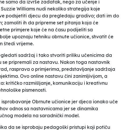
 ne samo da izvrše zadatak, nego za učenje i
 Suzzie Williams nudi nekoliko strategija koje
ave podsjetiti djecu da pregledaju gradivo; dati im do
 zamoliti ih da pripreme set pitanja koja će
retne primjere koje će na času podijeliti sa
bolje upoznaju tehniku obrnute učionice, shvatit će
m štedi vrijeme.
ledati sadržaj i tako stvoriti priliku učenicima da
su se pripremali za nastavu. Nakon toga nastavnik
rad, rasprava o primjerima, predstavljanje sadržaja
ojektima. Ovo online nastavu čini zanimljivijom, a
eća: kritičko razmišljanje, komunikaciju i kreativnu
tehnološke pismenosti.
za isprobavanje
Obrnute učionice
jer djeca ionako uče
njihov odnos sa nastavnicama jer se dinamika
oučnog modela na
saradnički
model.
lika da se isprobaju pedagoški pristupi koji potiču