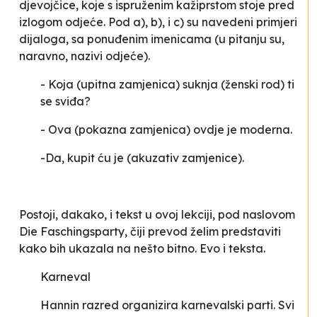
djevojčice, koje s ispruženim kažiprstom stoje pred
izlogom odjeće. Pod a), b), i c) su navedeni primjeri
dijaloga, sa ponuđenim imenicama (u pitanju su,
naravno, nazivi odjeće).
- Koja
(upitna zamjenica)
suknja
(ženski rod)
ti
se sviđa?
- Ova
(pokazna zamjenica)
ovdje je moderna.
-
Da, kupit ću je
(akuzativ zamjenice).
Postoji, dakako, i tekst u ovoj lekciji, pod naslovom
Die Faschingsparty
, čiji prevod želim predstaviti
kako bih ukazala na nešto bitno. Evo i teksta.
Karneval
Hannin razred organizira karnevalski parti. Svi