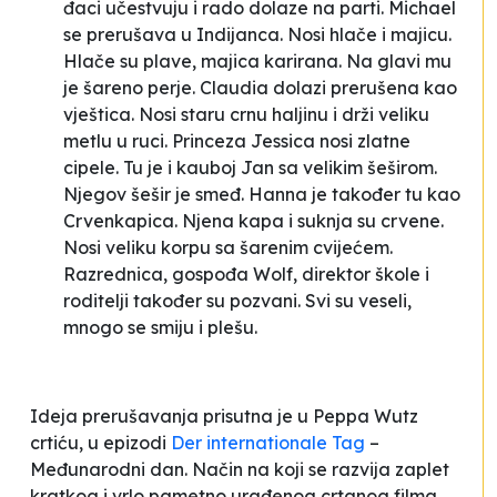
đaci učestvuju i rado dolaze na parti. Michael
se prerušava u Indijanca. Nosi hlače i majicu.
Hlače su plave, majica karirana. Na glavi mu
je šareno perje. Claudia dolazi prerušena kao
vještica. Nosi staru crnu haljinu i drži veliku
metlu u ruci. Princeza Jessica nosi zlatne
cipele. Tu je i kauboj Jan sa velikim šeširom.
Njegov šešir je smeđ. Hanna je također tu kao
Crvenkapica. Njena kapa i suknja su crvene.
Nosi veliku korpu sa šarenim cvijećem.
Razrednica, gospođa Wolf, direktor škole i
roditelji također su pozvani. Svi su veseli,
mnogo se smiju i plešu.
Ideja prerušavanja prisutna je u
Peppa Wutz
crtiću, u epizodi
Der internationale Tag
–
Međunarodni dan
. Način na koji se razvija zaplet
kratkog i vrlo pametno urađenog crtanog filma