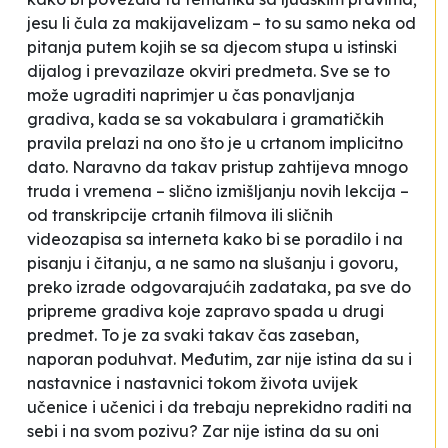
jesu li čula za makijavelizam – to su samo neka od
pitanja putem kojih se sa djecom stupa u istinski
dijalog i prevazilaze okviri predmeta. Sve se to
može ugraditi naprimjer u čas ponavljanja
gradiva, kada se sa vokabulara i gramatičkih
pravila prelazi na ono što je u crtanom implicitno
dato. Naravno da takav pristup zahtijeva mnogo
truda i vremena – slično izmišljanju novih lekcija –
od transkripcije crtanih filmova ili sličnih
videozapisa sa interneta kako bi se poradilo i na
pisanju i čitanju, a ne samo na slušanju i govoru,
preko izrade odgovarajućih zadataka, pa sve do
pripreme gradiva koje zapravo spada u drugi
predmet. To je za svaki takav čas zaseban,
naporan poduhvat. Međutim, zar nije istina da su i
nastavnice i nastavnici tokom života uvijek
učenice i učenici i da trebaju neprekidno raditi na
sebi i na svom pozivu? Zar nije istina da su oni