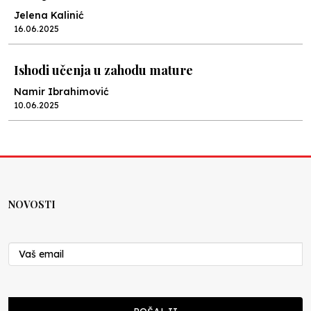
Jelena Kalinić
16.06.2025
Ishodi učenja u zahodu mature
Namir Ibrahimović
10.06.2025
Kraj školske godine, fotofiniš
Anes Osmić
04.06.2025
NOVOSTI
Reformar’s Coming
Nenad Veličković
29.10.2024
Cuke i djeca