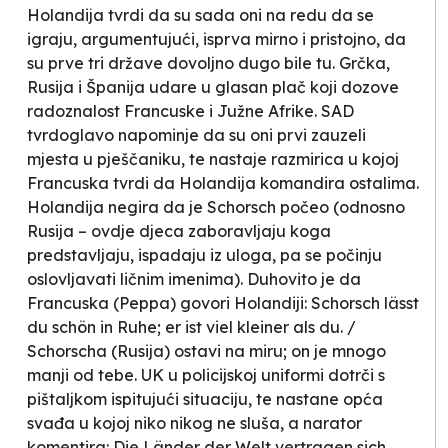
Holandija tvrdi da su sada oni na redu da se
igraju, argumentujući, isprva mirno i pristojno, da
su prve tri države
dovoljno dugo bile tu
. Grčka,
Rusija i Španija udare u glasan plač koji dozove
radoznalost Francuske i Južne Afrike. SAD
tvrdoglavo napominje da su oni prvi zauzeli
mjesta u pješčaniku, te nastaje razmirica u kojoj
Francuska tvrdi da Holandija komandira ostalima.
Holandija negira da je Schorsch počeo (odnosno
Rusija – ovdje djeca zaboravljaju koga
predstavljaju, ispadaju iz uloga, pa se počinju
oslovljavati ličnim imenima). Duhovito je da
Francuska (Peppa) govori Holandiji:
Schorsch lässt
du schön in Ruhe; er ist viel kleiner als du. /
Schorscha (Rusija) ostavi na miru; on je mnogo
manji od tebe
. UK u policijskoj uniformi dotrči s
pištaljkom ispitujući situaciju, te nastane opća
svađa u kojoj niko nikog ne sluša, a narator
komentira:
Die Länder der Welt vertragen sich