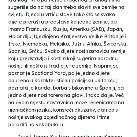
sugeriše da na taj dan treba slaviti sve zemlje na
svijetu. Djeca u vrtiću slave tako što se svako
dijete preruši u predstavnika jedne zemlje, pa
imamo Francusku, Rusiju, Ameriku (SAD), Japan,
Holandiju, Ujedinjeno Kraljevstvo Velike Britanije i
Irske, Njemačku, Meksiko, Južnu Afriku, Švicarsku,
Španiju, Grčku. Svako dijete nosi zastavicu zemlje
koju predstavlja i kostim koji sugerira narodnu
nošnju ili nešto iz tradicije te zemlje. Naprimjer,
poznat je Scotland Yard, pa je jedno dijete
obučeno u karakterističnu policijsku uniformu;
poznata je korida, borba s bikovima u Španiji, pa
jedno dijete nosi torero na glavi, i tako dalje. Već
na ovom mjestu nastavnica može rečenicama na
njemačkom jeziku, koristeći akuzativ, dati opis
nošnje svakog pojedinačnog djeteta i time
poraditi na vokabularu.
Zoi ist Japan. Sie trägt einen bunten Kimono