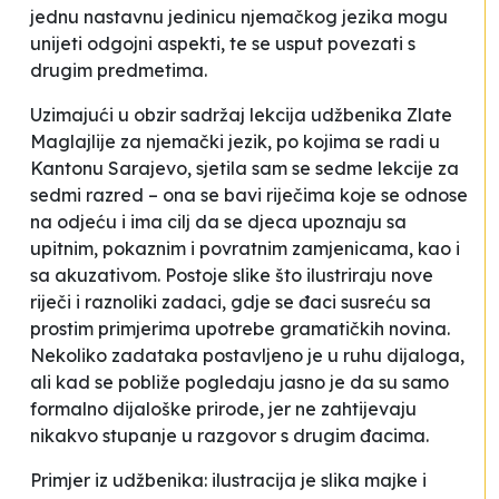
jednu nastavnu jedinicu njemačkog jezika mogu
unijeti odgojni aspekti, te se usput povezati s
drugim predmetima.
Uzimajući u obzir sadržaj lekcija udžbenika Zlate
Maglajlije za njemački jezik, po kojima se radi u
Kantonu Sarajevo, sjetila sam se sedme lekcije za
sedmi razred – ona se bavi riječima koje se odnose
na odjeću i ima cilj da se djeca upoznaju sa
upitnim, pokaznim i povratnim zamjenicama, kao i
sa akuzativom. Postoje slike što ilustriraju nove
riječi i raznoliki zadaci, gdje se đaci susreću sa
prostim primjerima upotrebe gramatičkih novina.
Nekoliko zadataka postavljeno je u ruhu dijaloga,
ali kad se pobliže pogledaju jasno je da su samo
formalno dijaloške prirode, jer ne zahtijevaju
nikakvo stupanje u razgovor s drugim đacima.
Primjer iz udžbenika: ilustracija je slika majke i