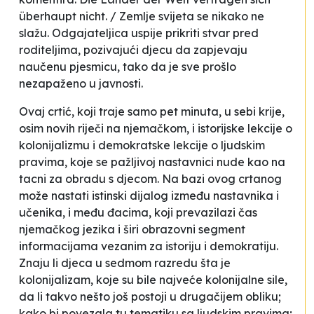
überhaupt nicht. / Zemlje svijeta se nikako ne
slažu.
Odgajateljica uspije prikriti stvar pred
roditeljima, pozivajući djecu da zapjevaju
naučenu pjesmicu, tako da je sve prošlo
nezapaženo
u javnosti
.
Ovaj crtić, koji traje samo pet minuta, u sebi krije,
osim novih riječi na njemačkom, i istorijske lekcije o
kolonijalizmu i demokratske lekcije o ljudskim
pravima, koje se pažljivoj nastavnici nude kao na
tacni za obradu s djecom. Na bazi ovog crtanog
može nastati istinski dijalog između nastavnika i
učenika, i među đacima, koji prevazilazi čas
njemačkog jezika i širi obrazovni segment
informacijama vezanim za istoriju i demokratiju.
Znaju li djeca u sedmom razredu šta je
kolonijalizam, koje su bile najveće kolonijalne sile,
da li takvo nešto još postoji u drugačijem obliku;
kako bi povezala tu tematiku sa ljudskim pravima;