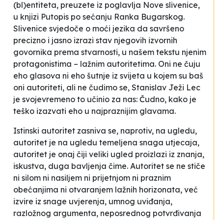
(bl)entiteta, preuzete iz poglavlja Nove slivenice,
u knjizi
Putopis po sećanju
Ranka Bugarskog.
Slivenice svjedoče o moći jezika da savršeno
precizno i jasno izrazi stav njegovih izvornih
govornika prema stvarnosti, u našem tekstu njenim
protagonistima – lažnim
autoritetima
. Oni ne čuju
eho glasova ni eho šutnje iz svijeta u kojem su baš
oni
autoriteti
, ali ne čudimo se, Stanislav Ježi Lec
je svojevremeno to učinio za nas:
Čudno, kako je
teško izazvati eho u najpraznijim glavama
.
Istinski
autoritet
zasniva se, naprotiv, na ugledu,
autoritet
je na ugledu
temeljena snaga utjecaja,
autoritet
je onaj čiji veliki ugled proizlazi iz znanja,
iskustva, duga bavljenja čime.
Autoritet
se ne stiče
ni silom ni nasiljem ni prijetnjom ni praznim
obećanjima ni otvaranjem lažnih horizonata, već
izvire iz snage uvjerenja, umnog uviđanja,
razložnog argumenta, neposrednog potvrđivanja