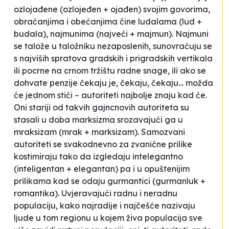
ozlojađene
(ozlojeđen + ojađen) svojim govorima,
obraćanjima i obećanjima čine
ludalama
(lud +
budala),
najmunima
(najveći + majmun).
Najmuni
se talože u taložniku nezaposlenih, sunovraćuju se
s najviših spratova gradskih i prigradskih vertikala
ili pocrne na crnom tržištu radne snage, ili ako se
dohvate penzije čekaju je, čekaju, čekaju… možda
će jednom stići –
autoriteti
najbolje znaju kad će.
Oni stariji od takvih gajncnovih
autoriteta
su
stasali u doba marksizma srozavajući ga u
mraksizam
(mrak + marksizam). Samozvani
a
utoriteti
se svakodnevno za zvanične prilike
kostimiraju tako da izgledaju
intelegantno
(inteligentan + elegantan) pa i u opuštenijim
prilikama kad se odaju
gurmantici
(gurmanluk +
romantika). Uvjeravajući radnu i neradnu
populaciju, kako najradije i najčešće nazivaju
ljude u tom regionu u kojem živa populacija sve