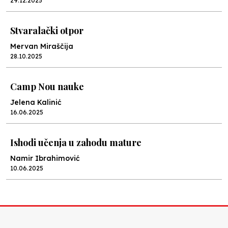
29.12.2025
Stvaralački otpor
Mervan Miraščija
28.10.2025
Camp Nou nauke
Jelena Kalinić
16.06.2025
Ishodi učenja u zahodu mature
Namir Ibrahimović
10.06.2025
Kraj školske godine, fotofiniš
Anes Osmić
04.06.2025