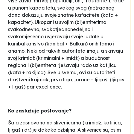
više zavidi mrtvoj populaciji, oni, ti
autoriteti
, rade
u punom kapacitetu, svakog svog (ne)radnog
dana dokazuju svoje znatne
kafacitete
(kafa +
kapacitet). Ukopani u svojim (bl)entitetima
svakodnevno, svakotjednonedeljno i
svakomjesečno uvjeravaju svoje
ludale
u
kanibalkanstvo
(kanibal + Balkan) onih tamo i
anamo. Neki od takvih
autoriteta
imaju a skrivaju
svoj
krimidž
(kriminalni + imidž) a budućnost
regiona i (bl)entiteta rješavaju rado uz
kafijicu
(kafa + rakijica). Sve u svemu, ovi su
autoriteti
društveni kajmak, prva liga, jarane –
ljigaši
(ljigav
+ ligaš) par excellence.
Ko zaslužuje poštovanje?
Šala zasnovana na slivenicama (
krimidž
,
kafijica
,
ljigaš
i dr.) je dakako ozbiljna. A slivenice su, osim