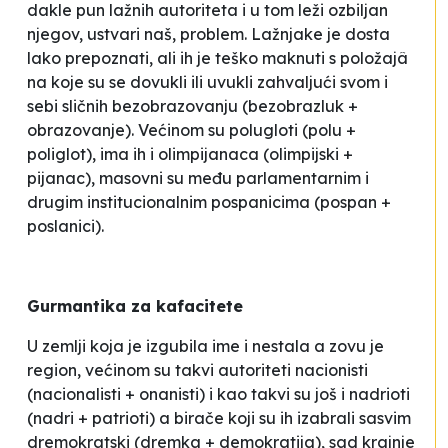
dakle pun lažnih autoriteta i u tom leži ozbiljan
njegov, ustvari naš, problem. Lažnjake je dosta
lako prepoznati, ali ih je teško maknuti s položajâ
na koje su se dovukli ili uvukli zahvaljući svom i
sebi sličnih
bezobrazovanju
(bezobrazluk +
obrazovanje). Većinom su
polugloti
(polu +
poliglot), ima ih i
olimpijanaca
(olimpijski +
pijanac), masovni su među parlamentarnim i
drugim institucionalnim
pospanicima
(pospan +
poslanici).
Gurmantika za kafacitete
U zemlji koja je izgubila ime i nestala a zovu je
region, većinom su takvi autoriteti
nacionisti
(nacionalisti + onanisti) i kao takvi su još i
nadrioti
(nadri + patrioti) a birače koji su ih izabrali sasvim
dremokratski
(dremka + demokratija), sad krajnje