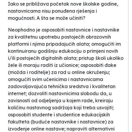
Iako se približava početak nove školske godine,
nastavnicama nisu ponuđena rješenja i
mogućnosti. A šta se može učiniti?
Neophodno je osposobiti nastavnice i nastavnike
za kvalitetnu upotrebu postojećih obrazovnih
platformi i njima pripadajućih alata; omogućiti im
kontinuiranu godišnju edukaciju o primjeni novih
i/ili postojećih digitalnih alata; pristup školi ukoliko
žele ili moraju raditi iz učionice; osposobiti đake
(možda i roditelje) za rad u online okruženju;
omogućiti svim učenicima i nastavnicama
zadovoljavajuća tehnička sredstva i kvalitetan
internet; dozvoliti nastavnicima slobodu da, u
zavisnosti od odjeljenja u kojem rade, kreiraju
količinu nastavnog sadržaja koji treba usvojiti;
osposobiti studente i studentice edukacijskih
fakulteta (buduće nastavnike i nastavnice) za
izvođenje online nastave; napraviti
alternativni