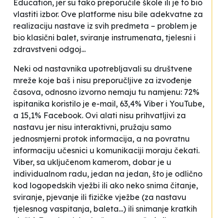
Education, jer su tako preporučile škole ili je to bio
vlastiti izbor. Ove platforme nisu bile adekvatne za
realizaciju nastave iz svih predmeta – problem je
bio klasični balet, sviranje instrumenata, tjelesni i
zdravstveni odgoj...
Neki od nastavnika upotrebljavali su društvene
mreže koje baš i nisu preporučljive za izvođenje
časova, odnosno izvorno nemaju tu namjenu: 72%
ispitanika koristilo je e-mail, 63,4% Viber i YouTube,
a 15,1% Facebook. Ovi alati nisu prihvatljivi za
nastavu jer nisu interaktivni, pružaju samo
jednosmjerni protok informacija, a na povratnu
informaciju učesnici u komunikaciji moraju čekati.
Viber, sa uključenom kamerom, dobar je u
individualnom radu,
jedan na jedan
, što je odlično
kod logopedskih vježbi ili ako neko snima čitanje,
sviranje, pjevanje ili fizičke vježbe (za nastavu
tjelesnog vaspitanja, baleta...) ili snimanje kratkih