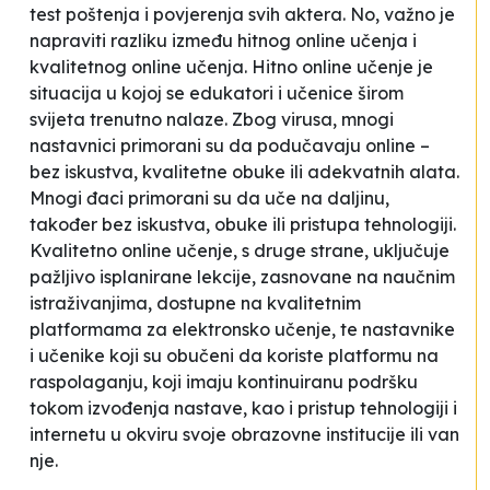
test poštenja i povjerenja svih aktera. No, važno je
napraviti razliku između hitnog online učenja i
kvalitetnog online učenja. Hitno online učenje je
situacija u kojoj se edukatori i učenice širom
svijeta trenutno nalaze. Zbog virusa, mnogi
nastavnici primorani su da podučavaju online –
bez iskustva, kvalitetne obuke ili adekvatnih alata.
Mnogi đaci primorani su da uče na daljinu,
također bez iskustva, obuke ili pristupa tehnologiji.
Kvalitetno online učenje, s druge strane, uključuje
pažljivo isplanirane lekcije, zasnovane na naučnim
istraživanjima, dostupne na kvalitetnim
platformama za elektronsko učenje, te nastavnike
i učenike koji su obučeni da koriste platformu na
raspolaganju, koji imaju kontinuiranu podršku
tokom izvođenja nastave, kao i pristup tehnologiji i
internetu u okviru svoje obrazovne institucije ili van
nje.