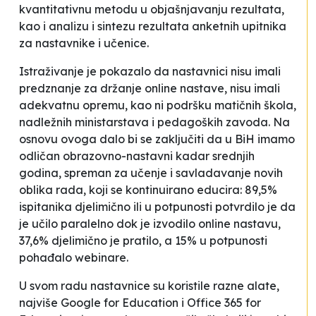
kvantitativnu metodu u objašnjavanju rezultata,
kao i analizu i sintezu rezultata anketnih upitnika
za nastavnike i učenice.
Istraživanje je pokazalo da nastavnici nisu imali
predznanje za držanje online nastave, nisu imali
adekvatnu opremu, kao ni podršku matičnih škola,
nadležnih ministarstava i pedagoških zavoda. Na
osnovu ovoga dalo bi se zaključiti da u BiH imamo
odličan obrazovno-nastavni kadar srednjih
godina, spreman za učenje i savladavanje novih
oblika rada, koji se kontinuirano educira: 89,5%
ispitanika djelimično ili u potpunosti potvrdilo je da
je učilo paralelno dok je izvodilo online nastavu,
37,6% djelimično je pratilo, a 15% u potpunosti
pohađalo webinare.
U svom radu nastavnice su koristile razne alate,
najviše Google for Education i Office 365 for