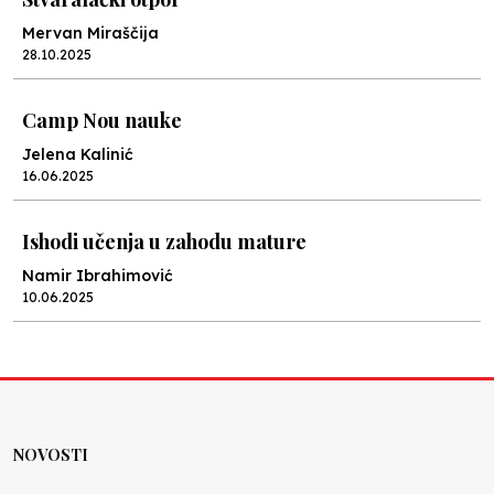
Mervan Miraščija
28.10.2025
Camp Nou nauke
Jelena Kalinić
16.06.2025
Ishodi učenja u zahodu mature
Namir Ibrahimović
10.06.2025
Kraj školske godine, fotofiniš
Anes Osmić
04.06.2025
NOVOSTI
Reformar’s Coming