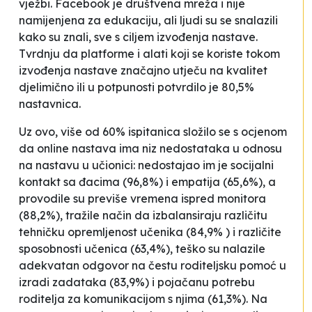
vježbi. Facebook je društvena mreža i nije
namijenjena za edukaciju, ali ljudi su se snalazili
kako su znali, sve s ciljem izvođenja nastave.
Tvrdnju da platforme i alati koji se koriste tokom
izvođenja nastave značajno utječu na kvalitet
djelimično ili u potpunosti potvrdilo je 80,5%
nastavnica.
Uz ovo, više od 60% ispitanica složilo se s ocjenom
da online nastava ima niz nedostataka u odnosu
na nastavu u učionici: nedostajao im je socijalni
kontakt sa đacima (96,8%) i empatija (65,6%), a
provodile su previše vremena ispred monitora
(88,2%), tražile način da izbalansiraju različitu
tehničku opremljenost učenika (84,9% ) i različite
sposobnosti učenica (63,4%), teško su nalazile
adekvatan odgovor na čestu roditeljsku pomoć u
izradi zadataka (83,9%) i pojačanu potrebu
roditelja za komunikacijom s njima (61,3%). Na