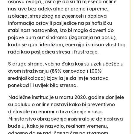
osnovu ovoga, jasno je da su tri mjeseca online
nastave bez adekvatne pripreme i opreme,
izolacija, stres zbog neizvjesnosti i poplava
informacija ostavili posljedice na psihofizičku
stabilnost nastavnika, što bi moglo dovesti do
pojave
burn out
sindroma (izgaranja na poslu),
kada se gubi idealizam, energija i smisao vlastitog
rada kao posljedica stresa i frustracije.
S druge strane, većina đaka koji su uzeli učešće u
ovom istraživanju (89% osnovaca i 100%
srednjoškolaca) izjavila je da im je nastava
ponekad ili uvijek bila stresna.
Nadležne institucije u martu 2020. godine donijele
su odluku o online nastavi kako bi preventivno
djelovale na enormno brzo širenje virusa.
Ministarstvo obrazovanja insistiralo je da nastava
bude u, kako je nazvalo,
realnom vremenu
,
odnosno da se radi čas za čas po stvarnom