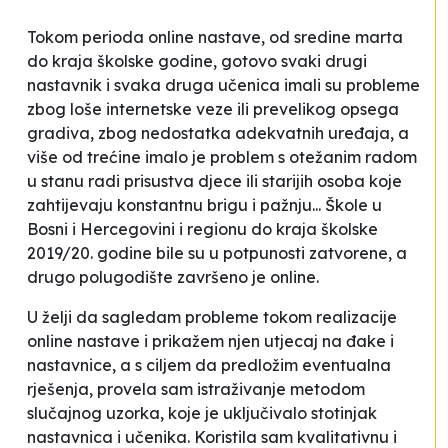
Tokom perioda online nastave, od sredine marta
do kraja školske godine, gotovo svaki drugi
nastavnik i svaka druga učenica imali su probleme
zbog loše internetske veze ili prevelikog opsega
gradiva, zbog nedostatka adekvatnih uređaja, a
više od trećine imalo je problem s otežanim radom
u stanu radi prisustva djece ili starijih osoba koje
zahtijevaju konstantnu brigu i pažnju... Škole u
Bosni i Hercegovini i regionu do kraja školske
2019/20. godine bile su u potpunosti zatvorene, a
drugo polugodište završeno je online.
U želji da sagledam probleme tokom realizacije
online nastave i prikažem njen utjecaj na đake i
nastavnice, a s ciljem da predložim eventualna
rješenja, provela sam istraživanje metodom
slučajnog uzorka, koje je uključivalo stotinjak
nastavnica i učenika. Koristila sam kvalitativnu i