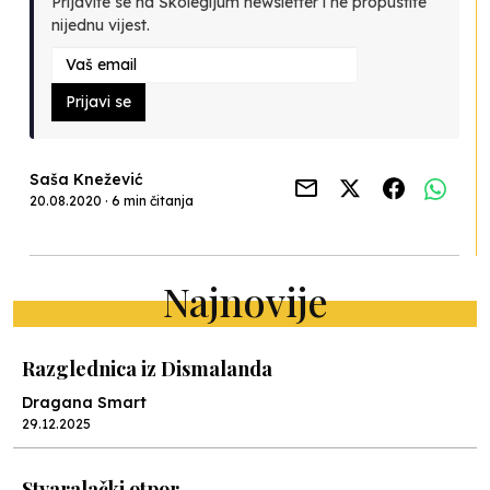
Prijavite se na Školegijum newsletter i ne propustite
nijednu vijest.
Prijavi se
Saša Knežević
20.08.2020 · 6 min čitanja
Najnovije
Razglednica iz Dismalanda
Dragana Smart
29.12.2025
Stvaralački otpor