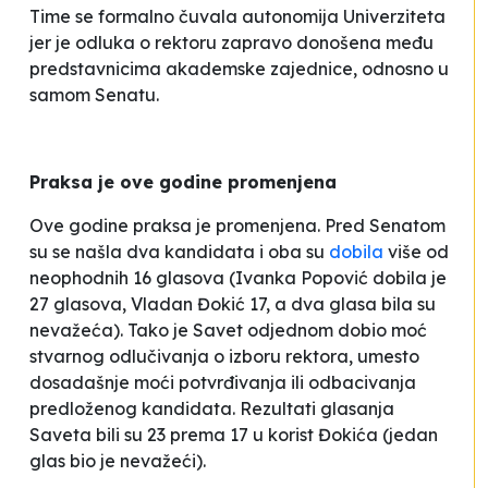
Time se formalno čuvala autonomija Univerziteta
jer je odluka o rektoru zapravo donošena među
predstavnicima akademske zajednice, odnosno u
samom Senatu.
Praksa je ove godine promenjena
Ove godine praksa je promenjena. Pred Senatom
su se našla dva kandidata i oba su
dobila
više od
neophodnih 16 glasova (Ivanka Popović dobila je
27 glasova, Vladan Đokić 17, a dva glasa bila su
nevažeća). Tako je Savet odjednom dobio moć
stvarnog odlučivanja o izboru rektora, umesto
dosadašnje moći potvrđivanja ili odbacivanja
predloženog kandidata. Rezultati glasanja
Saveta bili su 23 prema 17 u korist Đokića (jedan
glas bio je nevažeći).