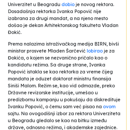
Univerzitet u Beogradu
dobio
je novog rektora.
Dosadašnja rektorka Ivanka Popović nije
izabrana za drugi mandat, a na njeno mesto
došao je dekan Arhitektonskog fakulteta Vladan
Đokić.
Prema nalazima istraživačkog medija BIRN, bivši
ministar prosvete Mladen Šarčević
lobirao
je za
Đokića, o kojem se nezvanično pričalo kao o
kandidatu režima. Sa druge strane, Ivanka
Popović istakla se kao rektorka za vreme čijeg
mandata je oduzet doktorat ministru finansija
Siniši Malom. Režim se, kao vid odmazde, preko
Državne revizorske institucije, umešao u
predizbornu kampanju u pokušaju da diskredituje
Ivanku Popović, o čemu sam već pisao na
ovom
sajtu. Na ovogodišnji izbor za rektora Univerziteta
u Beogradu gledalo se kao na bitku između
države, odnosno režima, i akademske zajednice.