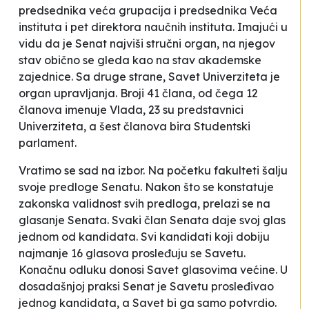
predsednika veća grupacija i predsednika Veća
instituta i pet direktora naučnih instituta. Imajući u
vidu da je Senat najviši stručni organ, na njegov
stav obično se gleda kao na stav akademske
zajednice. Sa druge strane, Savet Univerziteta je
organ upravljanja. Broji 41 člana, od čega 12
članova imenuje Vlada, 23 su predstavnici
Univerziteta, a šest članova bira Studentski
parlament.
Vratimo se sad na izbor. Na početku fakulteti šalju
svoje predloge Senatu. Nakon što se konstatuje
zakonska validnost svih predloga, prelazi se na
glasanje Senata. Svaki član Senata daje svoj glas
jednom od kandidata. Svi kandidati koji dobiju
najmanje 16 glasova prosleđuju se Savetu.
Konačnu odluku donosi Savet glasovima većine. U
dosadašnjoj praksi Senat je Savetu prosleđivao
jednog kandidata, a Savet bi ga samo potvrdio.