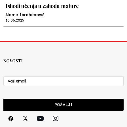
Ishodi učenja u zahodu mature
Namir Ibrahimović
10.06.2025
Kraj školske godine, fotofiniš
Anes Osmić
04.06.2025
NOVOSTI
Reformar’s Coming
Nenad Veličković
29.10.2024
Cuke i djeca
POŠALJI
Školegijum redakcija
06.12.2023