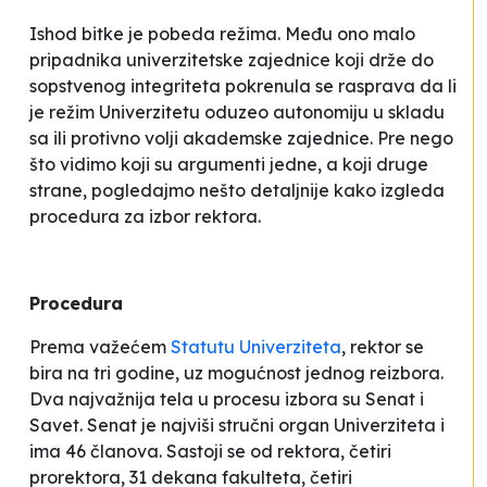
Ishod bitke je pobeda režima. Među ono malo
pripadnika univerzitetske zajednice koji drže do
sopstvenog integriteta pokrenula se rasprava da li
je režim Univerzitetu oduzeo autonomiju u skladu
sa ili protivno volji akademske zajednice. Pre nego
što vidimo koji su argumenti jedne, a koji druge
strane, pogledajmo nešto detaljnije kako izgleda
procedura za izbor rektora.
Procedura
Prema važećem
Statutu Univerziteta
, rektor se
bira na tri godine, uz mogućnost jednog reizbora.
Dva najvažnija tela u procesu izbora su Senat i
Savet. Senat je najviši stručni organ Univerziteta i
ima 46 članova. Sastoji se od rektora, četiri
prorektora, 31 dekana fakulteta, četiri