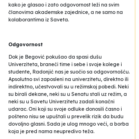
kako je glasao i zato odgovornost leži na svim
članovima akademske zajednice, a ne samo na
kolaborantima iz Saveta.
Odgovornost
Dok je Begović pokušao da spasi dušu
Univerziteta, braneći time i sebe i svoje kolege i
studente, Radonjić nas je suočio sa odgovornošću.
Apsolutno svi zaposleni na univerzitetu, direktno ili
indirektno, učestvovali su u režimskoj pobedi. Neki
su birali dekane, neki su u Senatu stali uz režim, a
neki su u Savetu Univerzitetu zadali konačni
udarac. Oni koji su svoje odluke donosili časno i
pošteno nisu se upuštali u prevelik rizik da budu
dovoljno glasni. Sada je ulog mnogo veći, a borba
koja je pred nama neupredivo teža.