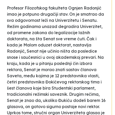
Profesor Filozofskog fakulteta Ognjen Radonjić
imao je potpuno drugačiji stav. On je smatrao da
sva odgovornost leži na Univerzitetu i Senatu.
Režim godinama unazad degradira Univerzitet,
od promene zakona do legalizacije lažnih
doktorata, na šta Senat sve vreme ćuti. Čak i
kada je Malom oduzet doktorat, nastavlja
Radonjić, Senat nije učinio ništa da posledice
snose i saučesnici u ovoj akademskoj prevari. Na
kraju, kada je u pitanju poslednji čin izbora
rektora, Senat je morao znati sastav članova
Saveta, među kojima je 12 predstavnika vlasti,
četiri predstavnika Đokićevog rektorskog tima i
šest članova koje bira Studentski parlament,
tradicionalni režimski saveznik. Drugim rečima,
Senat je znao da, ukoliko Đukiću dodeli barem 16
glasova, on gotovo sigurno postaje novi rektor.
Uprkos tome, stručni organ Univerziteta glasao je