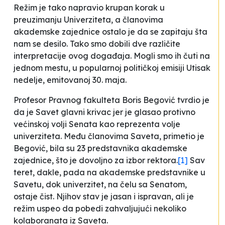
Režim je tako napravio krupan korak u
preuzimanju Univerziteta, a članovima
akademske zajednice ostalo je da se zapitaju šta
nam se desilo. Tako smo dobili dve različite
interpretacije ovog događaja. Mogli smo ih čuti na
jednom mestu, u popularnoj političkoj emisiji
Utisak
nedelje
, emitovanoj 30. maja.
Profesor Pravnog fakulteta Boris Begović tvrdio je
da je Savet glavni krivac jer je glasao protivno
većinskoj volji Senata kao reprezenta volje
univerziteta. Među članovima Saveta, primetio je
Begović, bila su 23 predstavnika akademske
zajednice, što je dovoljno za izbor rektora.
[1]
Sav
teret, dakle, pada na akademske predstavnike u
Savetu, dok univerzitet, na čelu sa Senatom,
ostaje čist. Njihov stav je jasan i ispravan, ali je
režim uspeo da pobedi zahvaljujući nekoliko
kolaboranata iz Saveta.