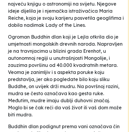
najveću knjigu o astronomiji na svijetu
. Njegove
ideje dijelila je i njemačka istraživačica Maria
Reiche, koja je svoju karijeru posvetila geoglifima i
dobila nadimak Lady of the Lines.
Ogroman Buddhin dlan koji je Lejla otkrila dio je
umjetnosti mongolskih drevnih naroda. Napravljen
je na travnjacima u blizini grada Erenhot, u
autonomnoj regiji u unutrašnjosti Mongolije, i
zauzima površinu od 40.000 kvadratnih metara.
Veoma je zanimljiv i s aspekta poruke koju
predstavlja, jer ako pogledate bilo koju sliku
Buddhe, on uvijek drži
mudru
. Na površnoj razini,
mudra se često označava kao gesta ruke.
Međutim, mudre imaju dublji duhovni značaj.
Moglo bi se čak reći da vaš život ili vaš dom može
biti mudra.
Buddhin dlan podignut prema vani označava čin