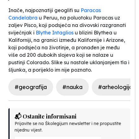
Inače, najpoznatiji geoglifi su
Paracas
Candelabra
u Peruu, na poluotoku Paracas uz
zaljev Pisco, koji podsjeća na divovski razgranati
svijećnjak
i
Blythe Intaglios
u blizini Blythea u
Kaliforniji, na granici između Kalifornije i Arizone,
koji podsjeća na životinje, a pronađen je među
više od 200 dubokih slojeva koji se nalaze u
pustinji Colorado. Slike su nastale uklanjanjem tla i
šljunka, a porijeklo im nije poznato
.
#geografija
#nauka
#arheologija
📬 Ostanite informisani
Prijavite se na Školegijum newsletter i ne propustite
nijednu vijest.