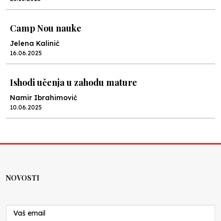
Camp Nou nauke
Jelena Kalinić
16.06.2025
Ishodi učenja u zahodu mature
Namir Ibrahimović
10.06.2025
Kraj školske godine, fotofiniš
Anes Osmić
04.06.2025
NOVOSTI
Reformar’s Coming
Nenad Veličković
29.10.2024