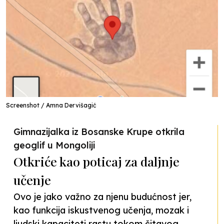
Screenshot / Amna Dervišagić
Gimnazijalka iz Bosanske Krupe otkrila
geoglif u Mongoliji
Otkriće kao poticaj za daljnje
učenje
Ovo je jako važno za njenu budućnost jer,
kao funkcija iskustvenog učenja, mozak i
ljudski kapaciteti rastu tokom čitavog