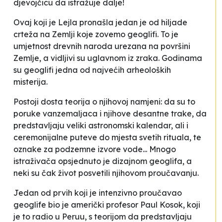
djevojčicu da istražuje dalje!
Ovaj koji je Lejla pronašla jedan je od hiljade
crteža na Zemlji koje zovemo geoglifi. To je
umjetnost drevnih naroda urezana na površini
Zemlje, a vidljivi su uglavnom iz zraka. Godinama
su geoglifi jedna od najvećih arheoloških
misterija.
Postoji dosta teorija o njihovoj namjeni: da su to
poruke vanzemaljaca i njihove desantne trake, da
predstavljaju veliki astronomski kalendar, ali i
ceremonijalne puteve do mjesta svetih rituala, te
oznake za podzemne izvore vode... Mnogo
istraživača opsjednuto je dizajnom geoglifa, a
neki su čak život posvetili njihovom proučavanju.
Jedan od prvih koji je intenzivno proučavao
geoglife bio je američki profesor Paul Kosok, koji
je to radio u Peruu, s teorijom da predstavljaju