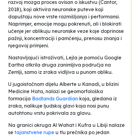
razvoj mozga proces ovisan o iskustvu
(Cantor,
2018), koji aktivira neuronske puteve koji
dopuštaju nove vrste razmišljanja i performansi.
Naprimjer, emocije mogu pokrenuti, ali i blokirati
učenje jer oblikuju neuronske veze koje doprinose
pažnji, koncentraciji i pamćenju, prenosu znanja i
njegovoj primjeni.
Nastavljajući istraživati, Lejla je pomoću Google
Eartha otkrila druga zanimljiva područja na
Zemlji, samo iz zraka vidljiva u punom obliku.
U jugoistočnom dijelu Alberte u Kanadi, u blizini
Medicine Hata, nalazi se geomorfološka
formacija
Badlands Guardian
koja, gledana iz
zraka, nalikuje ljudskoj glavi koja nosi punu
autohtonu vrstu pokrivala za glavu.
Na granici okruga Al Wahat i Kufra u Libiji nalaze
se
tajanstvene rupe
u tlu prečnika po jedan