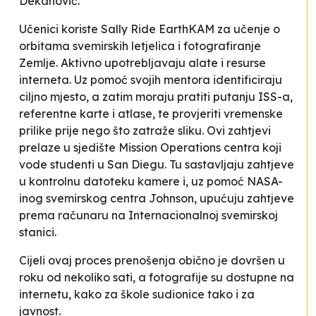
Dekanović.
Učenici koriste
Sally Ride EarthKAM
za učenje o
orbitama svemirskih letjelica i fotografiranje
Zemlje. Aktivno upotrebljavaju alate i resurse
interneta. Uz pomoć svojih mentora identificiraju
ciljno mjesto, a zatim moraju pratiti putanju ISS-a,
referentne karte i atlase, te provjeriti vremenske
prilike prije nego što zatraže sliku. Ovi zahtjevi
prelaze u sjedište Mission Operations centra koji
vode studenti u San Diegu. Tu sastavljaju zahtjeve
u kontrolnu datoteku kamere i, uz pomoć NASA-
inog svemirskog centra Johnson, upućuju zahtjeve
prema računaru na Internacionalnoj svemirskoj
stanici.
Cijeli ovaj proces prenošenja obično je dovršen u
roku od nekoliko sati, a fotografije su dostupne na
internetu, kako za škole sudionice tako i za
javnost.