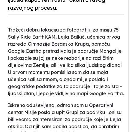
razvojnog procesa.
Tražeći dobru lokaciju za fotografiju za misiju 75
Sally Ride EarthKAM, Lejla Balkić, učenica prvog
razreda Gimnazije Bosanska Krupa, pomoću
Google Eartha pretraživala je područje Mongolije
i pokazale su joj se neke
rezbarije
na različitim
dijelovima Zemlje, ali i velika slika ljudskog dlana!
U prvom momentu pomislila sam da se moja
učenica šali sa mnom, a onda mi je poslala i
geografske podatke za to područje i to je zaista –
ljudski dlan, lijepo je vidljiv na mapi Google Eartha.
Iskreno oduševljena, odmah sam u Operativni
centar Misije poslala upit Grupi za podršku i oni su
bili veoma zainteresirani za područje koje je Lejla
otkrila. Od njih sam dobila podsticaj da ohrabrim