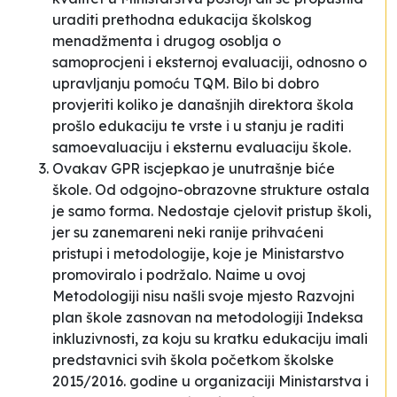
uraditi prethodna edukacija školskog
menadžmenta i drugog osoblja o
samoprocjeni i eksternoj evaluaciji, odnosno o
upravljanju pomoću TQM. Bilo bi dobro
provjeriti koliko je današnjih direktora škola
prošlo edukaciju te vrste i u stanju je raditi
samoevaluaciju i eksternu evaluaciju škole.
Ovakav GPR iscjepkao je unutrašnje biće
škole. Od odgojno-obrazovne strukture ostala
je samo forma. Nedostaje cjelovit pristup školi,
jer su zanemareni neki ranije prihvaćeni
pristupi i metodologije, koje je Ministarstvo
promoviralo i podržalo. Naime u ovoj
Metodologiji nisu našli svoje mjesto Razvojni
plan škole zasnovan na metodologiji Indeksa
inkluzivnosti, za koju su kratku edukaciju imali
predstavnici svih škola početkom školske
2015/2016. godine u organizaciji Ministarstva i