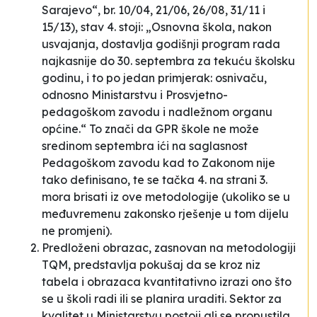
Sarajevo“, br. 10/04, 21/06, 26/08, 31/11 i
15/13),
stav 4.
stoji:
„Osnovna škola, nakon
usvajanja, dostavlja godišnji program rada
najkasnije do 30. septembra za tekuću školsku
godinu, i to po jedan primjerak: osnivaču,
odnosno Ministarstvu i Prosvjetno-
pedagoškom zavodu i nadležnom organu
općine.“
To znači da GPR škole ne može
sredinom septembra ići na saglasnost
Pedagoškom zavodu kad to Zakonom nije
tako definisano, te se tačka 4. na strani 3.
mora brisati iz ove metodologije (ukoliko se u
međuvremenu zakonsko rješenje u tom dijelu
ne promjeni).
Predloženi obrazac, zasnovan na metodologiji
TQM, predstavlja pokušaj da se kroz niz
tabela i obrazaca kvantitativno izrazi ono što
se u školi radi ili se planira uraditi. Sektor za
kvalitet u Ministarstvu postoji ali se propustila