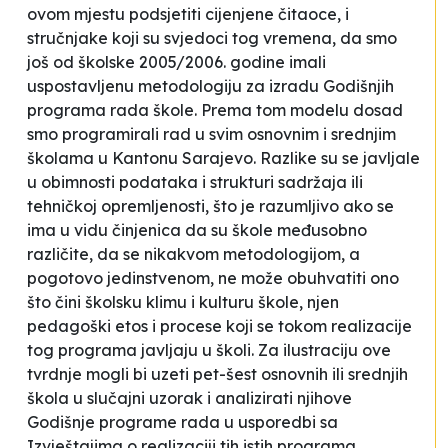
ovom mjestu podsjetiti cijenjene čitaoce, i
stručnjake koji su svjedoci tog vremena, da smo
još od školske 2005/2006. godine imali
uspostavljenu metodologiju za izradu Godišnjih
programa rada škole. Prema tom modelu dosad
smo programirali rad u svim osnovnim i srednjim
školama u Kantonu Sarajevo. Razlike su se javljale
u obimnosti podataka i strukturi sadržaja ili
tehničkoj opremljenosti, što je razumljivo ako se
ima u vidu činjenica da su škole međusobno
različite, da se nikakvom metodologijom, a
pogotovo jedinstvenom, ne može obuhvatiti ono
što čini školsku klimu i kulturu škole, njen
pedagoški etos i procese koji se tokom realizacije
tog programa javljaju u školi. Za ilustraciju ove
tvrdnje mogli bi uzeti pet-šest osnovnih ili srednjih
škola u slučajni uzorak i analizirati njihove
Godišnje programe rada u usporedbi sa
Izvještajima o realizaciji tih istih programa.