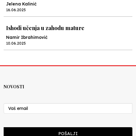
Jelena Kalinić
16.06.2025
Ishodi učenja u zahodu mature
Namir Ibrahimović
10.06.2025
Kraj školske godine, fotofiniš
Anes Osmić
04.06.2025
NOVOSTI
Reformar’s Coming
Nenad Veličković
29.10.2024
Cuke i djeca
POŠALJI