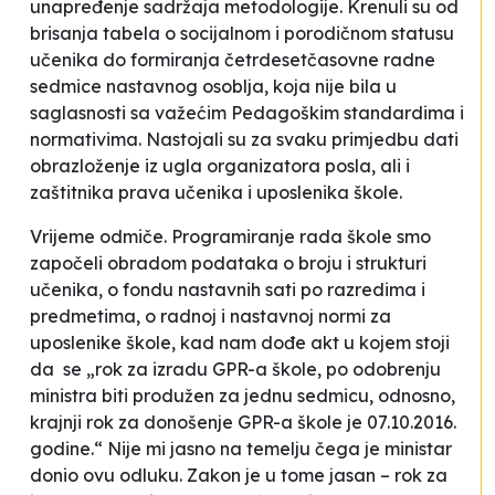
unapređenje sadržaja metodologije. Krenuli su od
brisanja tabela o socijalnom i porodičnom statusu
učenika do formiranja četrdesetčasovne radne
sedmice nastavnog osoblja, koja nije bila u
saglasnosti sa važećim Pedagoškim standardima i
normativima. Nastojali su za svaku primjedbu dati
obrazloženje iz ugla organizatora posla, ali i
zaštitnika prava učenika i uposlenika škole.
Vrijeme odmiče. Programiranje rada škole smo
započeli obradom podataka o broju i strukturi
učenika, o fondu nastavnih sati po razredima i
predmetima, o radnoj i nastavnoj normi za
uposlenike škole, kad nam dođe akt u kojem stoji
da se „rok za izradu GPR-a škole, po odobrenju
ministra biti produžen za jednu sedmicu, odnosno,
krajnji rok za donošenje GPR-a škole je 07.10.2016.
godine.“ Nije mi jasno na temelju čega je ministar
donio ovu odluku. Zakon je u tome jasan – rok za