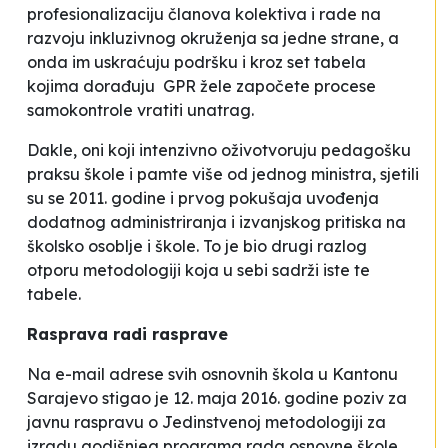
profesionalizaciju članova kolektiva i rade na
razvoju inkluzivnog okruženja sa jedne strane, a
onda im uskraćuju podršku i kroz set tabela
kojima
dorađuju
GPR žele započete procese
samokontrole vratiti unatrag.
Dakle, oni koji intenzivno oživotvoruju pedagošku
praksu škole i pamte više od jednog ministra, sjetili
su se 2011. godine i prvog pokušaja uvođenja
dodatnog administriranja i izvanjskog pritiska na
školsko osoblje i škole. To je bio drugi razlog
otporu metodologiji koja u sebi sadrži iste te
tabele.
Rasprava radi rasprave
Na e-mail adrese svih osnovnih škola u Kantonu
Sarajevo stigao je 12. maja 2016. godine poziv za
javnu raspravu o
Jedinstvenoj metodologiji
za
izradu godišnjeg programa rada osnovne škole,