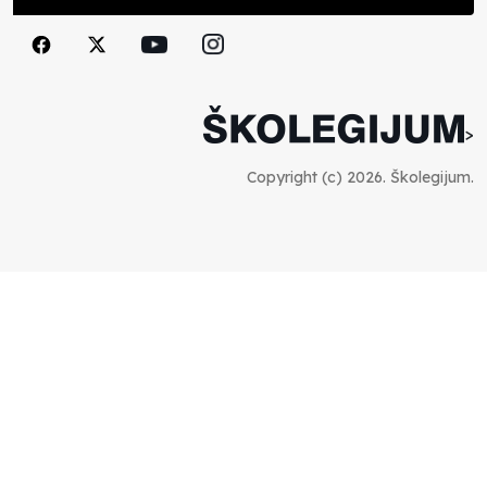
Školegijum redakcija
06.12.2023
Francuski i može i ne može, ali turski može
svakako
>
Smiljana Vovna
30.11.2023
Copyright (c) 2026. Školegijum.