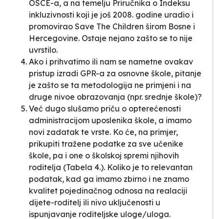
OSCE-a, a na temelju Priručnika o Indeksu
inkluzivnosti koji je još 2008. godine uradio i
promovirao Save The Children širom Bosne i
Hercegovine. Ostaje nejano zašto se to nije
uvrstilo.
Ako i prihvatimo ili nam se nametne ovakav
pristup izradi GPR-a za osnovne škole, pitanje
je zašto se ta metodologija ne primjeni i na
druge nivoe obrazovanja (npr. srednje škole)?
Već dugo slušamo priču o opterećenosti
administracijom uposlenika škole, a imamo
novi zadatak te vrste. Ko će, na primjer,
prikupiti tražene podatke za sve učenike
škole, pa i one o školskoj spremi njihovih
roditelja (Tabela 4.). Koliko je to relevantan
podatak, kad ga imamo zbirno i ne znamo
kvalitet pojedinačnog odnosa na realaciji
dijete-roditelj ili nivo uključenosti u
ispunjavanje roditeljske uloge/uloga.