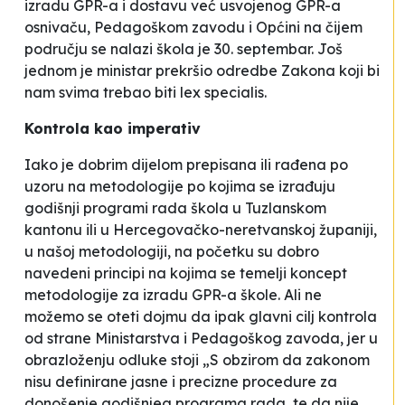
izradu GPR-a i dostavu već usvojenog GPR-a
osnivaču, Pedagoškom zavodu i Općini na čijem
području se nalazi škola je 30. septembar. Još
jednom je ministar prekršio odredbe Zakona koji bi
nam svima trebao biti lex specialis.
Kontrola kao imperativ
Iako je dobrim dijelom prepisana ili rađena po
uzoru na metodologije po kojima se izrađuju
godišnji programi rada škola u Tuzlanskom
kantonu ili u Hercegovačko-neretvanskoj županiji,
u našoj metodologiji, na početku su dobro
navedeni principi na kojima se temelji koncept
metodologije za izradu GPR-a škole. Ali ne
možemo se oteti dojmu da ipak glavni cilj kontrola
od strane Ministarstva i Pedagoškog zavoda, jer u
obrazloženju odluke stoji
„
S obzirom da zakonom
nisu definirane jasne i precizne procedure za
donošenje godišnjeg programa rada, te da nije