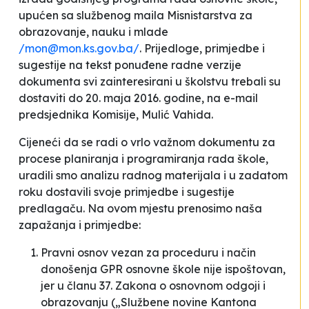
upućen sa službenog maila Misnistarstva za
obrazovanje, nauku i mlade
/
mon@mon.ks.gov.ba
/
. Prijedloge, primjedbe i
sugestije na tekst ponuđene radne verzije
dokumenta svi zainteresirani u školstvu trebali su
dostaviti do 20. maja 2016. godine, na e-mail
predsjednika Komisije, Mulić Vahida.
Cijeneći da se radi o vrlo važnom dokumentu za
procese planiranja i programiranja rada škole,
uradili smo analizu radnog materijala i u zadatom
roku dostavili svoje primjedbe i sugestije
predlagaču. Na ovom mjestu prenosimo naša
zapažanja i primjedbe:
Pravni osnov vezan za proceduru i način
donošenja GPR osnovne škole nije ispoštovan,
jer u
članu 37. Zakona o osnovnom odgoji i
obrazovanju („Službene novine Kantona