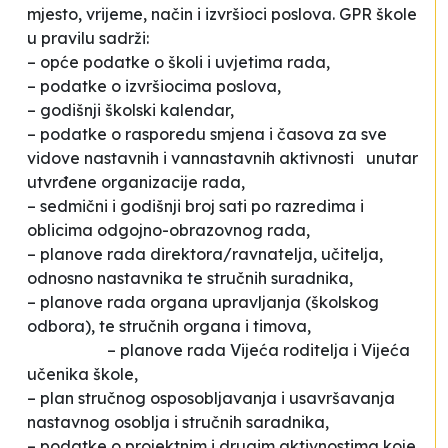
mjesto, vrijeme, način i izvršioci poslova. GPR škole
u pravilu sadrži:
– opće podatke o školi i uvjetima rada,
– podatke o izvršiocima poslova,
– godišnji školski kalendar,
– podatke o rasporedu smjena i časova za sve
vidove nastavnih i vannastavnih aktivnosti unutar
utvrđene organizacije rada,
– sedmični i godišnji broj sati po razredima i
oblicima odgojno-obrazovnog rada,
– planove rada direktora/ravnatelja, učitelja,
odnosno nastavnika te stručnih suradnika,
– planove rada organa upravljanja (školskog
odbora), te stručnih organa i timova,
– planove rada Vijeća roditelja i Vijeća
učenika škole,
– plan stručnog osposobljavanja i usavršavanja
nastavnog osoblja i stručnih saradnika,
– podatke o projektnim i drugim aktivnostima koje