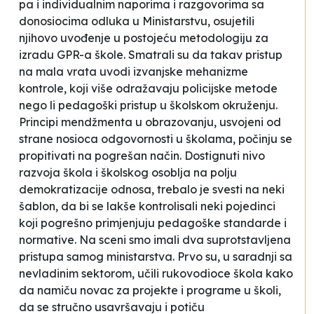
pa i individualnim naporima i razgovorima sa
donosiocima odluka u Ministarstvu, osujetili
njihovo uvođenje u postojeću metodologiju za
izradu GPR-a škole. Smatrali su da takav pristup
na mala vrata uvodi izvanjske mehanizme
kontrole, koji više odražavaju policijske metode
nego li pedagoški pristup u školskom okruženju.
Principi mendžmenta u obrazovanju, usvojeni od
strane nosioca odgovornosti u školama, počinju se
propitivati na pogrešan način. Dostignuti nivo
razvoja škola i školskog osoblja na polju
demokratizacije odnosa, trebalo je svesti na neki
šablon, da bi se lakše kontrolisali neki pojedinci
koji pogrešno primjenjuju pedagoške standarde i
normative. Na sceni smo imali dva suprotstavljena
pristupa samog ministarstva. Prvo su, u saradnji sa
nevladinim sektorom, učili rukovodioce škola kako
da namiču novac za projekte i programe u školi,
da se stručno usavršavaju i potiču