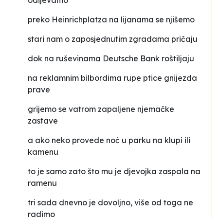
odijevamo
preko Heinrichplatza na lijanama se njišemo
stari nam o zaposjednutim zgradama pričaju
dok na ruševinama Deutsche Bank roštiljaju
na reklamnim bilbordima rupe ptice gnijezda
prave
grijemo se vatrom zapaljene njemačke
zastave
a ako neko provede noć u parku na klupi ili
kamenu
to je samo zato što mu je djevojka zaspala na
ramenu
tri sada dnevno je dovoljno, više od toga ne
radimo