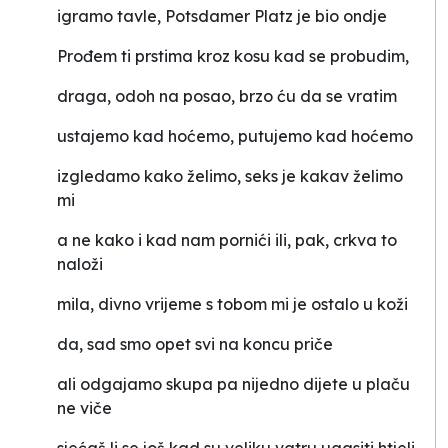
igramo tavle, Potsdamer Platz je bio ondje
Prođem ti prstima kroz kosu kad se probudim,
draga, odoh na posao, brzo ću da se vratim
ustajemo kad hoćemo, putujemo kad hoćemo
izgledamo kako želimo, seks je kakav želimo
mi
a ne kako i kad nam pornići ili, pak, crkva to
naloži
mila, divno vrijeme s tobom mi je ostalo u koži
da, sad smo opet svi na koncu priče
ali odgajamo skupa pa nijedno dijete u plaču
ne viče