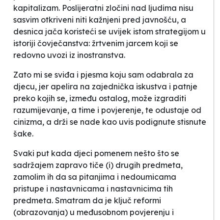
kapitalizam. Poslijeratni zločini nad ljudima nisu
sasvim otkriveni niti kažnjeni pred javnošću, a
desnica jača koristeći se uvijek istom strategijom u
istoriji čovječanstva: žrtvenim jarcem koji se
redovno uvozi iz inostranstva.
Zato mi se sviđa i pjesma koju sam odabrala za
djecu, jer apelira na zajednička iskustva i patnje
preko kojih se, između ostalog, može izgraditi
razumijevanje, a time i povjerenje, te odustaje od
cinizma, a drži se nade kao uvis podignute stisnute
šake.
Svaki put kada djeci pomenem nešto što se
sadržajem zapravo tiče (i) drugih predmeta,
zamolim ih da sa pitanjima i nedoumicama
pristupe i nastavnicama i nastavnicima tih
predmeta. Smatram da je ključ reformi
(obrazovanja) u međusobnom povjerenju i