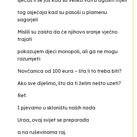
sjećaš li se još kad su veliku vatru ugasiti htjeli
tog osjećaja kad su pasoši u plamenu
sagorjeli
Mislili su zaista da će njihovo sranje vječno
trajati
pokazujem djeci monopoli, ali ga ne mogu
razumjeti:
Novčanica od 100 eura – šta li to treba biti?
Ako sve dijelimo, što da ti želim nešto uzeti?
Ref.
I pjevamo u skloništu naših nada
Uraa, ovaj svijet se preporađa
a na ruševinama raj.