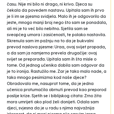
času. Nije mi bilo ni drago, ni krivo. Djeca su
čekala da povedem nastavu. Upitala sam ih prvo
je li im se pjesma svidjela. Malo ih je odgovorilo da
jeste, mnogo manji broj nego što sam se ponadala,
ali mi je to već bilo nebitno. Sjetila sam se
sveopćeg umora i zasićenosti, te polako nastavila.
Skrenula sam im pažnju na to da je bukvalni
prevod naslova pjesme:
Uraa, ovaj svijet propada
,
a da sam ja namjerno prevela drugačije:
ovaj
svijet se preporađa
. Upitala sam ih šta misle o
tome. Od jednog učenika dobila sam odgovor da
je to ironija. Rastužilo me. Zar je tako malo nade, a
tako mnogo pesimizma kod naše djece?
Obradovalo me, nasuprot tome, da je jedna
učenica protumačila obrnuti prevod kao preporod
poslije krize. Sjetih se i biblijskog citata:
Zrno žita
mora umrijeti ako plod želi donijeti.
Odala sam
djeci, svjesna da je u radu s njima najvažnija