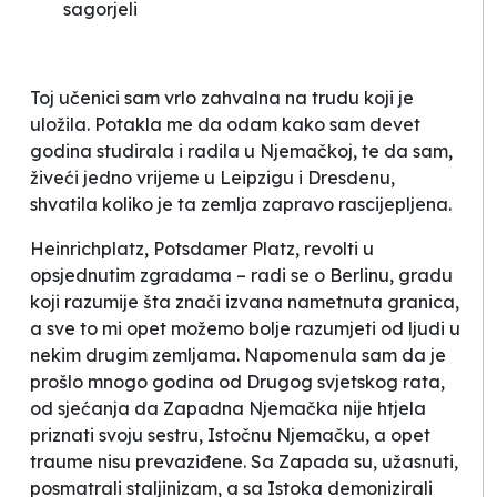
sagorjeli
Toj učenici sam vrlo zahvalna na trudu koji je
uložila. Potakla me da odam kako sam devet
godina studirala i radila u Njemačkoj, te da sam,
živeći jedno vrijeme u Leipzigu i Dresdenu,
shvatila koliko je ta zemlja zapravo rascijepljena.
Heinrichplatz, Potsdamer Platz, revolti u
opsjednutim zgradama – radi se o Berlinu, gradu
koji razumije šta znači izvana nametnuta granica,
a sve to mi opet možemo bolje razumjeti od ljudi u
nekim drugim zemljama. Napomenula sam da je
prošlo mnogo godina od Drugog svjetskog rata,
od sjećanja da Zapadna Njemačka nije htjela
priznati svoju
sestru
, Istočnu Njemačku, a opet
traume nisu prevaziđene. Sa Zapada su, užasnuti,
posmatrali staljinizam, a sa Istoka demonizirali