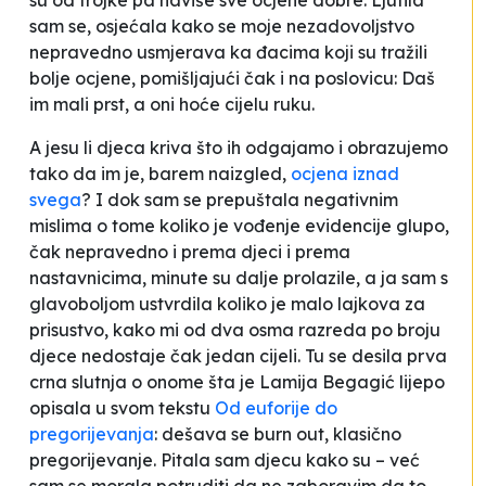
su od trojke pa naviše sve ocjene dobre. Ljutila
sam se, osjećala kako se moje nezadovoljstvo
nepravedno usmjerava ka đacima koji su tražili
bolje ocjene, pomišljajući čak i na poslovicu: Daš
im mali prst, a oni hoće cijelu ruku.
A jesu li djeca kriva što ih odgajamo i obrazujemo
tako da im je, barem naizgled,
ocjena iznad
svega
? I dok sam se prepuštala negativnim
mislima o tome koliko je vođenje evidencije glupo,
čak nepravedno i prema djeci i prema
nastavnicima, minute su dalje prolazile, a ja sam s
glavoboljom ustvrdila koliko je malo lajkova za
prisustvo, kako mi od dva osma razreda po broju
djece nedostaje čak jedan cijeli. Tu se desila prva
crna slutnja o onome šta je Lamija Begagić lijepo
opisala u svom tekstu
Od euforije do
pregorijevanja
: dešava se
burn out
, klasično
pregorijevanje. Pitala sam djecu kako su – već