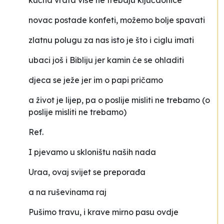
kućna vrata više ne trebaju ključaonice
novac postade konfeti, možemo bolje spavati
zlatnu polugu za nas isto je što i ciglu imati
ubaci još i Bibliju jer kamin će se ohladiti
djeca se ježe jer im o papi pričamo
a život je lijep, pa o poslije misliti ne trebamo (o
poslije misliti ne trebamo)
Ref.
I pjevamo u skloništu naših nada
Uraa, ovaj svijet se preporađa
a na ruševinama raj
Pušimo travu, i krave mirno pasu ovdje