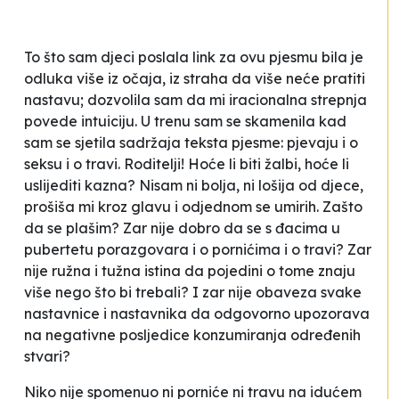
To što sam djeci poslala link za ovu pjesmu bila je
odluka više iz očaja, iz straha da više neće pratiti
nastavu; dozvolila sam da mi iracionalna strepnja
povede intuiciju. U trenu sam se skamenila kad
sam se sjetila sadržaja teksta pjesme: pjevaju i o
seksu i o travi. Roditelji! Hoće li biti žalbi, hoće li
uslijediti kazna?
Nisam ni bolja, ni lošija od djece
,
prošiša mi kroz glavu i odjednom se umirih. Zašto
da se plašim? Zar nije dobro da se s đacima u
pubertetu porazgovara i o pornićima i o travi? Zar
nije ružna i tužna istina da pojedini o tome znaju
više nego što bi trebali? I zar nije obaveza svake
nastavnice i nastavnika da odgovorno upozorava
na negativne posljedice konzumiranja određenih
stvari?
Niko nije spomenuo ni porniće ni travu na idućem