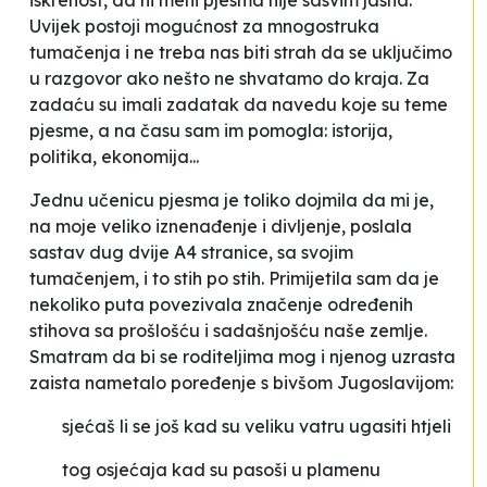
iskrenost, da ni meni pjesma nije sasvim jasna.
Uvijek postoji mogućnost za mnogostruka
tumačenja i ne treba nas biti strah da se uključimo
u razgovor ako nešto ne shvatamo do kraja. Za
zadaću su imali zadatak da navedu koje su teme
pjesme, a na času sam im pomogla: istorija,
politika, ekonomija...
Jednu učenicu pjesma je toliko dojmila da mi je,
na moje veliko iznenađenje i divljenje, poslala
sastav dug dvije A4 stranice, sa svojim
tumačenjem, i to stih po stih. Primijetila sam da je
nekoliko puta povezivala značenje određenih
stihova sa prošlošću i sadašnjošću naše zemlje.
Smatram da bi se roditeljima mog i njenog uzrasta
zaista nametalo poređenje s bivšom Jugoslavijom:
sjećaš li se još kad su veliku vatru ugasiti htjeli
tog osjećaja kad su pasoši u plamenu