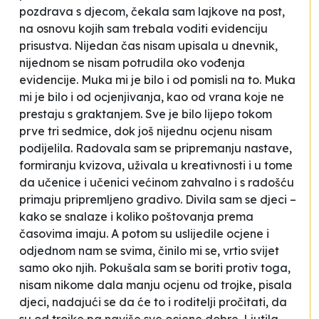
pozdrava s djecom, čekala sam lajkove na post,
na osnovu kojih sam trebala voditi evidenciju
prisustva. Nijedan čas nisam upisala u dnevnik,
nijednom se nisam potrudila oko vođenja
evidencije. Muka mi je bilo i od pomisli na to. Muka
mi je bilo i od ocjenjivanja, kao od vrana koje ne
prestaju s graktanjem. Sve je bilo lijepo tokom
prve tri sedmice, dok još nijednu ocjenu nisam
podijelila. Radovala sam se pripremanju nastave,
formiranju kvizova, uživala u kreativnosti i u tome
da učenice i učenici većinom zahvalno i s radošću
primaju pripremljeno gradivo. Divila sam se djeci –
kako se snalaze i koliko poštovanja prema
časovima imaju. A potom su uslijedile ocjene i
odjednom nam se svima, činilo mi se, vrtio svijet
samo oko njih. Pokušala sam se boriti protiv toga,
nisam nikome dala manju ocjenu od trojke, pisala
djeci, nadajući se da će to i roditelji pročitati, da