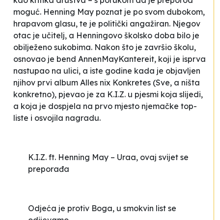
kao kritika društva – s porukom da je preporod
moguć. Henning May poznat je po svom dubokom,
hrapavom glasu, te je politički angažiran. Njegov
otac je učitelj, a Henningovo školsko doba bilo je
obilježeno sukobima. Nakon što je završio školu,
osnovao je bend AnnenMayKantereit, koji je isprva
nastupao na ulici, a iste godine kada je objavljen
njihov prvi album
Alles nix Konkretes
(
Sve, a ništa
konkretno
), pjevao je za K.I.Z. u pjesmi koja slijedi,
a koja je dospjela na prvo mjesto njemačke top-
liste i osvojila nagradu.
K.I.Z. ft. Henning May – Uraa, ovaj svijet se
preporađa
Odjeća je protiv Boga, u smokvin list se