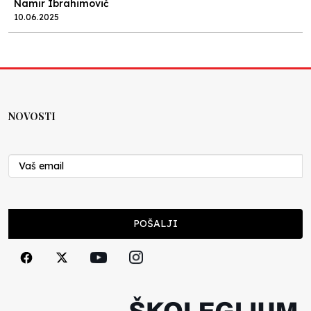
Namir Ibrahimović
10.06.2025
Kraj školske godine, fotofiniš
Anes Osmić
04.06.2025
NOVOSTI
Reformar’s Coming
Nenad Veličković
29.10.2024
Cuke i djeca
POŠALJI
Školegijum redakcija
06.12.2023
Francuski i može i ne može, ali turski može
svakako