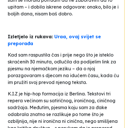
sam se morala potruditi da ne zaboravim da to
upitam – i dobila iskrene odgovore:
onako
,
bilo je i
boljih dana
,
nisam baš dobro
.
Izletjelo iz rukava:
Uraa, ovaj svijet se
preporađa
Kad sam raspustila čas i prije nego što je isteklo
skraćenih 30 minuta, odlučila da podijelim link za
pjesmu na njemačkom jeziku – da o njoj
porazgovaram s djecom na idućem času, kada ću
im pružiti svoj prevod njenog teksta.
K.I.Z je hip-hop formacija iz Berlina. Tekstovi tri
repera većinom su satiričnog, ironičnog, ciničnog
sadržaja. Međutim, pjesma koju sam za đake
odabrala znatno se razlikuje po tome što je
ozbiljnija, nije ni ironična ni cinična, nego smišljena