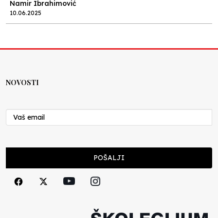
Namir Ibrahimović
10.06.2025
Kraj školske godine, fotofiniš
Anes Osmić
04.06.2025
NOVOSTI
Reformar’s Coming
Nenad Veličković
29.10.2024
Cuke i djeca
POŠALJI
Školegijum redakcija
06.12.2023
Francuski i može i ne može, ali turski može
svakako