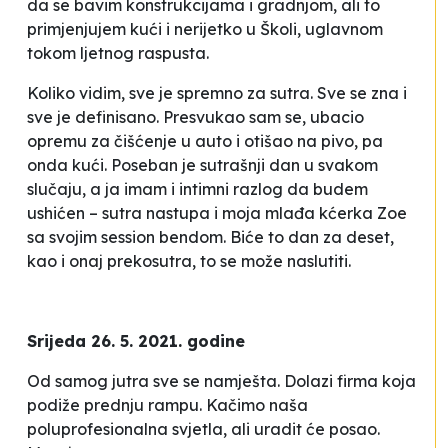
da se bavim konstrukcijama i gradnjom, ali to
primjenjujem kući i nerijetko u Školi, uglavnom
tokom ljetnog raspusta.
Koliko vidim, sve je spremno za sutra. Sve se zna i
sve je definisano. Presvukao sam se, ubacio
opremu za čišćenje u auto i otišao na pivo, pa
onda kući. Poseban je sutrašnji dan u svakom
slučaju, a ja imam i intimni razlog da budem
ushićen – sutra nastupa i moja mlađa kćerka Zoe
sa svojim session bendom. Biće to dan za deset,
kao i onaj prekosutra, to se može naslutiti.
Srijeda 26. 5. 2021. godine
Od samog jutra sve se namješta. Dolazi firma koja
podiže prednju rampu. Kačimo naša
poluprofesionalna svjetla, ali uradit će posao.