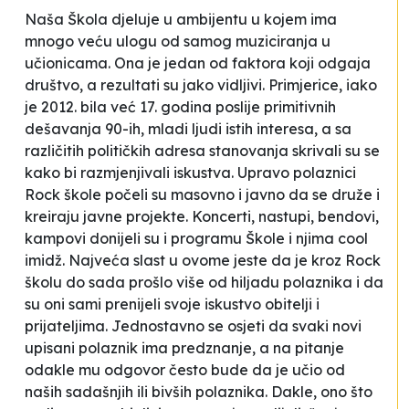
Naša Škola djeluje u ambijentu u kojem ima
mnogo veću ulogu od samog muziciranja u
učionicama. Ona je jedan od faktora koji odgaja
društvo, a rezultati su jako vidljivi. Primjerice, iako
je 2012. bila već 17. godina poslije primitivnih
dešavanja 90-ih, mladi ljudi istih interesa, a sa
različitih
političkih
adresa stanovanja skrivali su se
kako bi razmjenjivali iskustva. Upravo polaznici
Rock škole počeli su masovno i javno da se druže i
kreiraju javne projekte. Koncerti, nastupi, bendovi,
kampovi donijeli su i programu Škole i njima cool
imidž. Najveća slast u ovome jeste da je kroz Rock
školu do sada prošlo više od hiljadu polaznika i da
su oni sami prenijeli svoje iskustvo obitelji i
prijateljima. Jednostavno se osjeti da svaki novi
upisani polaznik ima predznanje, a na pitanje
odakle mu odgovor često bude da je učio od
naših sadašnjih ili bivših polaznika. Dakle, ono što