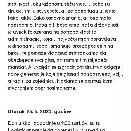
strpljivosti, okuraženosti, stiču vjeru u sebe i u
druge, smiju se, vesele, a i zajedno tuguju, jer je
tako lakše. Iako osnovno znanje, a i ono malo
naprednije, treba biti besplatno, naša država još
je uvijek fokusirana na potrebe vlastite
administracije, koja u najvećoj mjeri opravdava
jedino samu sebe i smanjuje broj zaposlenih na
birou, te pomaže vladajućim strankama da
obezbijede svoj glas, pa samim tim i sljedeći
mandat. Ali, valjda se izgradnjom društva odgoje i
nove generacije koje će glasati po sopstvenoj volji,
a raditi za zajednicu. Nadamo se da muzikom i
stvaranjem doprinosimo tome.
Utorak 25. 5. 2021. godine
Dan u školi započinje u 9:00 sati. Svi su tu.
Logističar pregleda opremu i bira stvari za