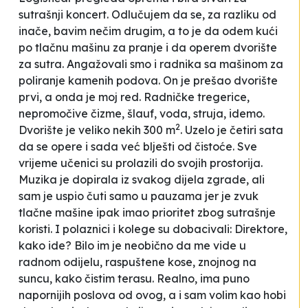
sutrašnji koncert. Odlučujem da se, za razliku od
inače, bavim nečim drugim, a to je da odem kući
po tlačnu mašinu za pranje i da operem dvorište
za sutra. Angažovali smo i radnika sa mašinom za
poliranje kamenih podova. On je prešao dvorište
prvi, a onda je moj red. Radničke tregerice,
nepromočive čizme, šlauf, voda, struja, idemo.
2
Dvorište je veliko nekih 300 m
. Uzelo je četiri sata
da se opere i sada već blješti od čistoće. Sve
vrijeme učenici su prolazili do svojih prostorija.
Muzika je dopirala iz svakog dijela zgrade, ali
sam je uspio čuti samo u pauzama jer je zvuk
tlačne mašine ipak imao prioritet zbog sutrašnje
koristi. I polaznici i kolege su dobacivali:
Direktore,
kako ide?
Bilo im je neobično da me vide u
radnom odijelu, raspuštene kose, znojnog na
suncu, kako čistim terasu. Realno, ima puno
napornijih poslova od ovog, a i sam volim kao hobi