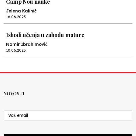
Camp Nou nauke
Jelena Kalinić
16.06.2025
Ishodi učenja u zahodu mature
Namir Ibrahimović
10.06.2025
Kraj školske godine, fotofiniš
Anes Osmić
04.06.2025
NOVOSTI
Reformar’s Coming
Nenad Veličković
29.10.2024
Cuke i djeca