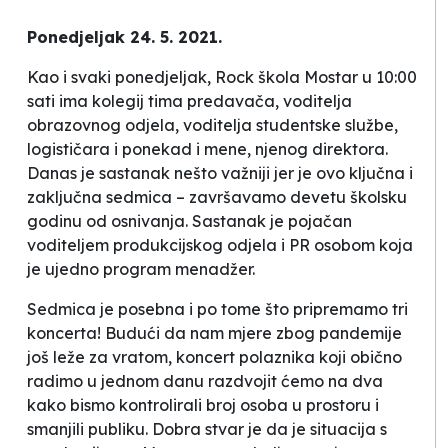
Ponedjeljak 24. 5. 2021.
Kao i svaki ponedjeljak, Rock škola Mostar u 10:00
sati ima kolegij tima predavača, voditelja
obrazovnog odjela, voditelja studentske službe,
logističara i ponekad i mene, njenog direktora.
Danas je sastanak nešto važniji jer je ovo ključna i
zaključna sedmica – završavamo devetu školsku
godinu od osnivanja. Sastanak je pojačan
voditeljem produkcijskog odjela i PR osobom koja
je ujedno program menadžer.
Sedmica je posebna i po tome što pripremamo tri
koncerta! Budući da nam mjere zbog pandemije
još leže za vratom, koncert polaznika koji obično
radimo u jednom danu razdvojit ćemo na dva
kako bismo kontrolirali broj osoba u prostoru i
smanjili publiku. Dobra stvar je da je situacija s