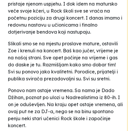
pristaje njenom uspjehu. I dok idem na matursko
veče svoje kćeri, u Rock školi sve se vraća na
početnu poziciju za drugi koncert. I danas imamo i
redovnu nastavu u učionicama i finalno
dotjerivanje bendova koji nastupaju.
Slikali smo se na mjestu proslave mature, ostavili
Zoe i krenuli na koncert. Baš kao jučer, vrijeme je
na našoj strani. Sve opet počinje na vrijeme i gas
do daske je tu. Razmišljam kako smo dobar tim!
Svi su ponovo jako kvalitetni. Porodice, prijatelji i
publika svirača prezadovoljni su. Svi su sretni.
Ponovo nam ostaje vremena. Sa nama je Dado
Džihan, poznat po ulozi u Nadrealistima iz 80-ih. I
on je oduševljen. Na kraju opet ostaje vremena, ali
ovaj put ne za DJ-a, nego se na binu spontano
penju neki stari učenici Rock škole i započinje
koncert.