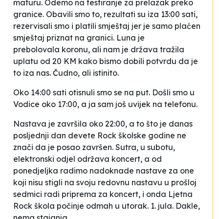
maturu. Odemo na testiranje za prelazak preko
granice. Obavili smo to, rezultati su iza 13:00 sati,
rezervisali smo i platili smještaj jer je samo plaćen
smještaj priznat na granici. Luna je
prebolovala koronu, ali nam je država tražila
uplatu od 20 KM kako bismo dobili potvrdu da je
to iza nas. Čudno, ali istinito.
Oko 14:00 sati otisnuli smo se na put. Došli smo u
Vodice oko 17:00, a ja sam još uvijek na telefonu.
Nastava je završila oko 22:00, a to što je danas
posljednji dan devete Rock školske godine ne
znači da je posao završen. Sutra, u subotu,
elektronski odjel održava koncert, a od
ponedjeljka radimo nadoknade nastave za one
koji nisu stigli na svoju redovnu nastavu u prošloj
sedmici radi priprema za koncert, i onda Ljetna
Rock škola počinje odmah u utorak. 1. jula. Dakle,
nema stajanja.