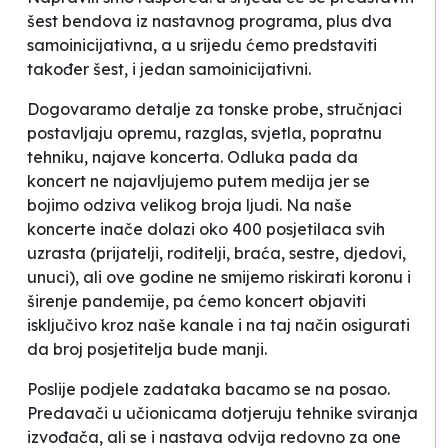
šest bendova iz nastavnog programa, plus dva
samoinicijativna, a u srijedu ćemo predstaviti
također šest, i jedan samoinicijativni.
Dogovaramo detalje za tonske probe, stručnjaci
postavljaju opremu, razglas, svjetla, popratnu
tehniku, najave koncerta. Odluka pada da
koncert ne najavljujemo putem medija jer se
bojimo odziva velikog broja ljudi. Na naše
koncerte inače dolazi oko 400 posjetilaca svih
uzrasta (prijatelji, roditelji, braća, sestre, djedovi,
unuci), ali ove godine ne smijemo riskirati koronu i
širenje pandemije, pa ćemo koncert objaviti
isključivo kroz naše
kanale
i na taj način osigurati
da broj posjetitelja bude manji.
Poslije podjele zadataka bacamo se na posao.
Predavači u učionicama dotjeruju tehnike sviranja
izvođača, ali se i nastava odvija redovno za one