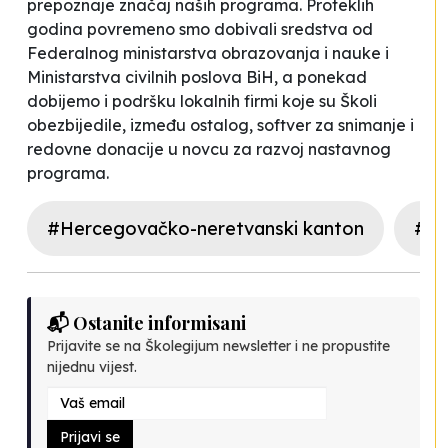
prepoznaje značaj naših programa. Proteklih
godina povremeno smo dobivali sredstva od
Federalnog ministarstva obrazovanja i nauke i
Ministarstva civilnih poslova BiH, a ponekad
dobijemo i podršku lokalnih firmi koje su Školi
obezbijedile, između ostalog, softver za snimanje i
redovne donacije u novcu za razvoj nastavnog
programa.
#Hercegovačko-neretvanski kanton
#mu
📬 Ostanite informisani
Prijavite se na Školegijum newsletter i ne propustite
nijednu vijest.
Prijavi se