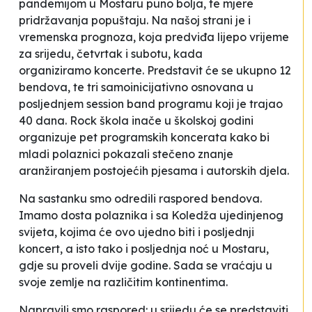
pandemijom u Mostaru puno bolja, te mjere
pridržavanja popuštaju. Na našoj strani je i
vremenska prognoza, koja predviđa lijepo vrijeme
za srijedu, četvrtak i subotu, kada
organiziramo koncerte. Predstavit će se ukupno 12
bendova, te tri samoinicijativno osnovana u
posljednjem
session band programu
koji je trajao
40 dana. Rock škola inače u školskoj godini
organizuje pet programskih koncerata kako bi
mladi polaznici pokazali stečeno znanje
aranžiranjem postojećih pjesama i autorskih djela.
Na sastanku smo odredili raspored bendova.
Imamo dosta polaznika i sa Koledža ujedinjenog
svijeta, kojima će ovo ujedno biti i posljednji
koncert, a isto tako i posljednja noć u Mostaru,
gdje su proveli dvije godine. Sada se vraćaju u
svoje zemlje na različitim kontinentima.
Napravili smo raspored: u srijedu će se predstaviti