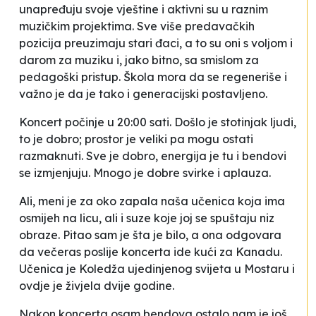
unapređuju svoje vještine i aktivni su u raznim
muzičkim projektima. Sve više predavačkih
pozicija preuzimaju stari đaci, a to su oni s voljom i
darom za muziku i, jako bitno, sa smislom za
pedagoški pristup. Škola mora da se regeneriše i
važno je da je tako i generacijski postavljeno.
Koncert počinje u 20:00 sati. Došlo je stotinjak ljudi,
to je dobro; prostor je veliki pa mogu ostati
razmaknuti. Sve je dobro, energija je tu i bendovi
se izmjenjuju. Mnogo je dobre svirke i aplauza.
Ali, meni je za oko zapala naša učenica koja ima
osmijeh na licu, ali i suze koje joj se spuštaju niz
obraze. Pitao sam je šta je bilo, a ona odgovara
da večeras poslije koncerta ide kući za Kanadu.
Učenica je Koledža ujedinjenog svijeta u Mostaru i
ovdje je živjela dvije godine.
Nakon koncerta osam bendova ostalo nam je još