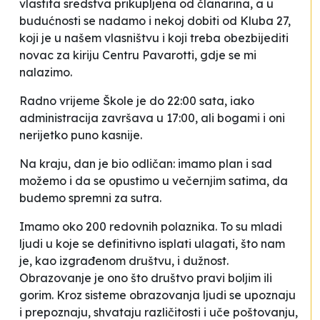
vlastita sredstva prikupljena od članarina, a u
budućnosti se nadamo i nekoj dobiti od Kluba 27,
koji je u našem vlasništvu i koji treba obezbijediti
novac za kiriju Centru Pavarotti, gdje se mi
nalazimo.
Radno vrijeme Škole je do 22:00 sata, iako
administracija završava u 17:00, ali bogami i oni
nerijetko puno kasnije.
Na kraju, dan je bio odličan: imamo plan i sad
možemo i da se opustimo u večernjim satima, da
budemo spremni za sutra.
Imamo oko 200 redovnih polaznika. To su mladi
ljudi u koje se definitivno isplati ulagati, što nam
je, kao izgrađenom društvu, i dužnost.
Obrazovanje je ono što društvo pravi boljim ili
gorim. Kroz sisteme obrazovanja ljudi se upoznaju
i prepoznaju, shvataju različitosti i uče poštovanju,