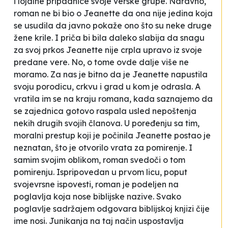
i lojalne pripadnice svoje verske grupe. Naravno,
roman ne bi bio o Jeanette da ona nije jedina koja
se usudila da javno pokaže ono što su neke druge
žene krile. I priča bi bila daleko slabija da snagu
za svoj prkos Jeanette nije crpla upravo iz svoje
predane vere. No, o tome ovde dalje više ne
moramo. Za nas je bitno da je Jeanette napustila
svoju porodicu, crkvu i grad u kom je odrasla. A
vratila im se na kraju romana, kada saznajemo da
se zajednica gotovo raspala usled nepoštenja
nekih drugih svojih članova. U poređenju sa tim,
moralni
prestup
koji je počinila Jeanette postao je
neznatan, što je otvorilo vrata za pomirenje. I
samim svojim oblikom, roman svedoči o tom
pomirenju. Ispripovedan u prvom licu, poput
svojevrsne ispovesti, roman je podeljen na
poglavlja koja nose biblijske nazive. Svako
poglavlje sadržajem odgovara biblijskoj knjizi čije
ime nosi. Junikanja na taj način uspostavlja