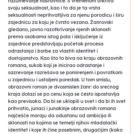
razumevanje nastavnice. S vremenom otkriva
svoju seksualnost, kao i to da je ta vrsta
seksualnosti neprihvatljiva za njenu porodicu i širu
zajednicu za koju je čvrsto vezana. Žanrovski
gledano, javno razotkrivanje njenih sklonosti
prema osobama istog pola i isključenje iz
zajednice predstavljaju početak procesa
odrastanja i borbe za vlastiti identitet i
dostojanstvo. Kao što to biva na kraju obrazovnih
romana, sukob koji je inicirao odrastanje i
sazrevanje razrešava se pomirenjem i povratkom
u zajednicu i ustaljeni poredak. U tom smislu,
obrazovni roman je dvosmislen žanr: do srećnog
kraja dolazi se po cenu koja se često ispostavlja
kao previsoka. Da bi se uklopili u svet i da bi ih svet
prihvatio, junaci i junakinje obrazovnih romana
najčešće moraju da odustanu od ambicija ili
sklonosti na kojima se temelji njihov mladalački
identitet i koje ih čine posebnim, drugačijim (kako