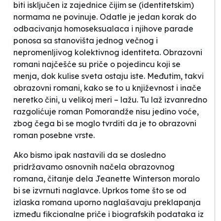
biti isključen iz zajednice čijim se (identitetskim)
normama ne povinuje. Odatle je jedan korak do
odbacivanja homoseksualaca i njihove parade
ponosa sa stanovišta jednog večnog i
nepromenljivog kolektivnog identiteta. Obrazovni
romani najčešće su priče o pojedincu koji se
menja, dok kulise sveta ostaju iste. Međutim, takvi
obrazovni romani, kako se to u književnost i inače
neretko čini, u velikoj meri – lažu. Tu laž izvanredno
razgolićuje roman
Pomorandže nisu jedino voće
,
zbog čega bi se moglo tvrditi da je to obrazovni
roman posebne vrste.
Ako bismo ipak nastavili da se dosledno
pridržavamo osnovnih načela obrazovnog
romana, čitanje dela Jeanette Winterson moralo
bi se izvrnuti naglavce. Uprkos tome što se od
izlaska romana uporno naglašavaju preklapanja
između fikcionalne priče i biografskih podataka iz