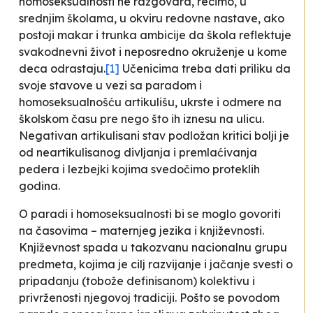
homoseksualnosti ne razgovara, recimo, u
srednjim školama, u okviru redovne nastave, ako
postoji makar i trunka ambicije da škola reflektuje
svakodnevni život i neposredno okruženje u kome
deca odrastaju.
[1]
Učenicima treba dati priliku da
svoje stavove u vezi sa paradom i
homoseksualnošću artikulišu, ukrste i odmere na
školskom času pre nego što ih iznesu na ulicu.
Negativan artikulisani stav podložan kritici bolji je
od neartikulisanog divljanja i premlaćivanja
pedera i lezbejki kojima svedočimo proteklih
godina.
O paradi i homoseksualnosti bi se moglo govoriti
na časovima – maternjeg jezika i književnosti.
Književnost spada u takozvanu nacionalnu grupu
predmeta, kojima je cilj razvijanje i jačanje svesti o
pripadanju (tobože definisanom) kolektivu i
privrženosti njegovoj tradiciji. Pošto se povodom