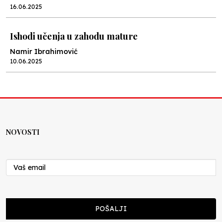
16.06.2025
Ishodi učenja u zahodu mature
Namir Ibrahimović
10.06.2025
Kraj školske godine, fotofiniš
Anes Osmić
04.06.2025
NOVOSTI
Reformar’s Coming
Nenad Veličković
29.10.2024
Cuke i djeca
POŠALJI
Školegijum redakcija