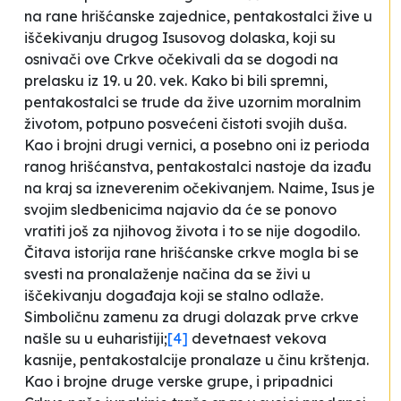
na rane hrišćanske zajednice, pentakostalci žive u
iščekivanju drugog Isusovog dolaska, koji su
osnivači ove Crkve očekivali da se dogodi na
prelasku iz 19. u 20. vek. Kako bi bili spremni,
pentakostalci se trude da žive uzornim moralnim
životom, potpuno posvećeni čistoti svojih duša.
Kao i brojni drugi vernici, a posebno oni iz perioda
ranog hrišćanstva, pentakostalci nastoje da izađu
na kraj sa izneverenim očekivanjem. Naime, Isus je
svojim sledbenicima najavio da će se ponovo
vratiti još za njihovog života i to se nije dogodilo.
Čitava istorija rane hrišćanske crkve mogla bi se
svesti na pronalaženje načina da se živi u
iščekivanju događaja koji se stalno odlaže.
Simboličnu zamenu za drugi dolazak prve crkve
našle su u euharistiji;
[4]
devetnaest vekova
kasnije, pentakostalcije pronalaze u činu krštenja.
Kao i brojne druge verske grupe, i pripadnici