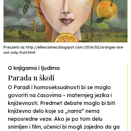
Preuzeto sa: http://ellencameo.blogspot.com/2014/02/oranges-are-
not-only-fruit.html
O knjigama i ljudima
Parada u školi
O Paradi i homoseksualnosti bi se moglo
govoriti na časovima – maternjeg jezika i
književnosti. Predmet debate moglo bi biti
književno delo koje sa „nama“ nema
neposredne veze. Ako je po tom delu
snimljen i film, učenici bi mogli zajedno da ga