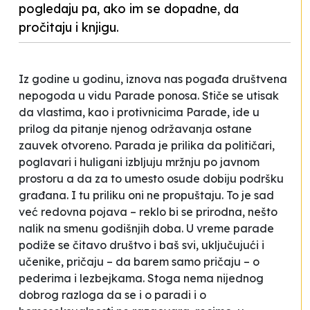
pogledaju pa, ako im se dopadne, da
pročitaju i knjigu.
Iz godine u godinu, iznova nas pogađa društvena
nepogoda
u vidu Parade ponosa. Stiče se utisak
da vlastima, kao i protivnicima Parade, ide u
prilog da pitanje njenog održavanja ostane
zauvek otvoreno. Parada je prilika da političari,
poglavari i huligani izbljuju mržnju po javnom
prostoru a da za to umesto osude dobiju podršku
građana. I tu priliku oni ne propuštaju. To je sad
već redovna pojava – reklo bi se
prirodna
, nešto
nalik na smenu godišnjih doba. U vreme parade
podiže se čitavo društvo i baš svi, uključujući i
učenike, pričaju – da barem samo pričaju – o
pederima i lezbejkama. Stoga nema nijednog
dobrog razloga da se i o paradi i o