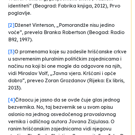
identiteti“ (Beograd: Fabrika knjiga, 2012), Prvo
poglavlje.
[2]
Dženet Vinterson, „Pomorandže nisu jedino
voće“, prevela Branka Robertson (Beogad: Radio
B92, 1997).
[3]
O promenama koje su zadesile hrišćanske crkve
u savremenim pluralnim političkim zajednicama i
načinu na koji bi one mogle da odgovore na njih,
vidi Miroslav Volf, „Javna vjera. Kršćani i opće
dobro“, preveo Zoran Grozdanov (Rijeka: Ex libris,
2013).
[4]
Čitaocu je jasno da se ovde čuje glas jednog
bezvernika. No, taj bezvernik se u svom opisu
oslonio na jednog osvedočenog pravoslavnog
vernika i odličnog autora Jovana Zizjulasa. O
ranim hrišćanskim zajednicama vidi njegovu