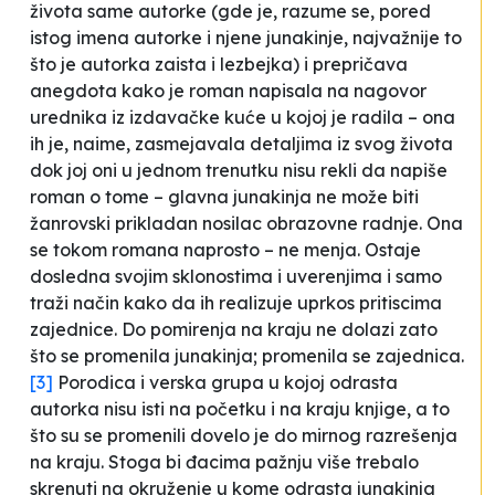
života same autorke (gde je, razume se, pored
istog imena autorke i njene junakinje, najvažnije to
što je autorka zaista i lezbejka) i prepričava
anegdota kako je roman napisala na nagovor
urednika iz izdavačke kuće u kojoj je radila – ona
ih je, naime, zasmejavala detaljima iz svog života
dok joj oni u jednom trenutku nisu rekli da napiše
roman o tome – glavna junakinja ne može biti
žanrovski prikladan nosilac
obrazovne
radnje. Ona
se tokom romana naprosto – ne menja. Ostaje
dosledna svojim sklonostima i uverenjima i samo
traži način kako da ih realizuje uprkos pritiscima
zajednice. Do pomirenja na kraju ne dolazi zato
što se promenila junakinja; promenila se zajednica.
[3]
Porodica i verska grupa u kojoj odrasta
autorka nisu isti na početku i na kraju knjige, a to
što su se promenili dovelo je do mirnog razrešenja
na kraju. Stoga bi đacima pažnju više trebalo
skrenuti na okruženje u kome odrasta junakinja