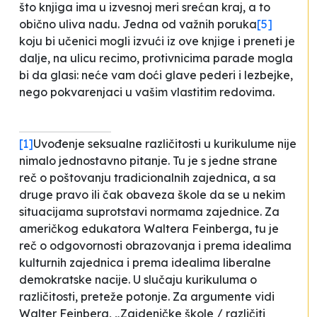
što knjiga ima u izvesnoj meri srećan kraj, a to
obično uliva nadu. Jedna od važnih poruka
[5]
koju bi učenici mogli izvući iz ove knjige i preneti je
dalje, na ulicu recimo, protivnicima parade mogla
bi da glasi: neće vam doći glave pederi i lezbejke,
nego pokvarenjaci u vašim vlastitim redovima.
[1]
Uvođenje seksualne različitosti u kurikulume nije
nimalo jednostavno pitanje. Tu je s jedne strane
reč o poštovanju
tradicionalnih
zajednica, a sa
druge pravo ili čak obaveza škole da se u nekim
situacijama suprotstavi normama zajednice. Za
američkog edukatora Waltera Feinberga, tu je
reč o odgovornosti obrazovanja
i prema idealima
kulturnih zajednica i prema idealima liberalne
demokratske nacije
. U slučaju kurikuluma o
različitosti, preteže potonje. Za argumente vidi
Walter Feinberg, „Zajdeničke škole / različiti