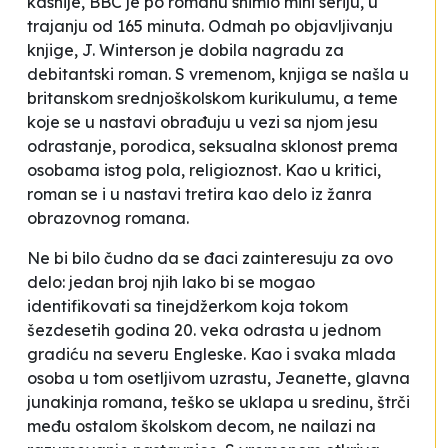
kasnije, BBC je po romanu snimio mini seriju, u
trajanju od 165 minuta. Odmah po objavljivanju
knjige, J. Winterson je dobila nagradu za
debitantski roman. S vremenom, knjiga se našla u
britanskom srednjoškolskom kurikulumu, a teme
koje se u nastavi obrađuju u vezi sa njom jesu
odrastanje, porodica, seksualna sklonost prema
osobama istog pola, religioznost. Kao u kritici,
roman se i u nastavi tretira kao delo iz žanra
obrazovnog romana.
Ne bi bilo čudno da se đaci zainteresuju za ovo
delo: jedan broj njih lako bi se mogao
identifikovati sa tinejdžerkom koja tokom
šezdesetih godina 20. veka odrasta u jednom
gradiću na severu Engleske. Kao i svaka mlada
osoba u tom osetljivom uzrastu, Jeanette, glavna
junakinja romana, teško se uklapa u sredinu, štrči
među ostalom školskom decom, ne nailazi na