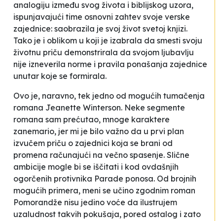
analogiju između svog života i biblijskog uzora,
ispunjavajući time osnovni zahtev svoje verske
zajednice: saobrazila je svoj život svetoj knjizi.
Tako je i oblikom u koji je izabrala da smesti svoju
životnu priču demonstrirala da svojom ljubavlju
nije izneverila norme i pravila ponašanja zajednice
unutar koje se formirala.
Ovo je, naravno, tek jedno od mogućih tumačenja
romana Jeanette Winterson. Neke segmente
romana sam prećutao, mnoge karaktere
zanemario, jer mi je bilo važno da u prvi plan
izvučem priču o zajednici koja se brani od
promena računajući na večno spasenje. Slične
ambicije mogle bi se iščitati i kod ovdašnjih
ogorčenih protivnika Parade ponosa. Od brojnih
mogućih primera, meni se učino zgodnim roman
Pomorandže nisu jedino voće
da ilustrujem
uzaludnost takvih pokušaja, pored ostalog i zato