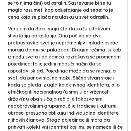
se to njima čini) od ostalih. Sazrevanje bi se tu
moglo razumeti kao odustajanje od sebe: to je
cena koja se plaća na ulasku u svet odraslih.
Verujem da đaci imaju šta da kažu o takvom
shvatanju odrastanja. Ono počiva na dve
pretpostavke: svet je nepromenljiv i mlade osobe
moraju da mu se prilagode. Drugim rečima, sukob
između sveta i pojedinca razrešava se promenom
pojedinca: to je jedini mogući način da se
uspostavi sklad. Pojedinac može da se menja, a
svet, da ponovimo, ne može. Slično stvari stoje i
kada se gleda iz ugla kolektivnog identiteta, bilo
etničkog ili nacionalnog (u smislu privrženosti
državi): u oba slučaja reč o
je
takozvanim
nedobrovoljnim grupama, čije tradicije i kulturni
obrasci presudno oblikuju individualne identitete
njihovih članova. Stoga pojedinac ili mora da
prihvati kolektivni identitet koji mu se nameće ili će