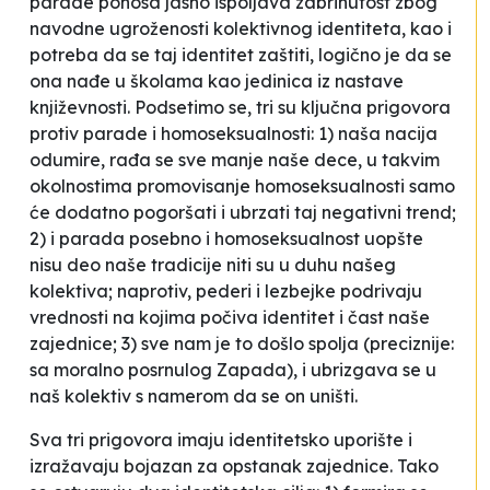
parade ponosa jasno ispoljava zabrinutost zbog
navodne ugroženosti kolektivnog identiteta, kao i
potreba da se taj identitet zaštiti, logično je da se
ona nađe u školama kao jedinica iz nastave
književnosti. Podsetimo se, tri su ključna prigovora
protiv parade i homoseksualnosti: 1)
naša
nacija
odumire, rađa se sve manje
naše
dece, u takvim
okolnostima promovisanje homoseksualnosti samo
će d
odatno pogoršati i ubrzati taj negativni trend;
2) i parada posebno i homoseksualnost uopšte
nisu deo naše tradicije niti su u duhu našeg
kolektiva; naprotiv, pederi i lezbejke podrivaju
vrednosti na kojima počiva identitet i čast naše
zajednice; 3) sve nam je to došlo spolja (preciznije:
sa moralno posrnulog Zapada), i ubrizgava se u
naš kolektiv s namerom da se on uništi.
Sva tri prigovora imaju identitetsko uporište i
izražavaju bojazan za opstanak zajednice. Tako