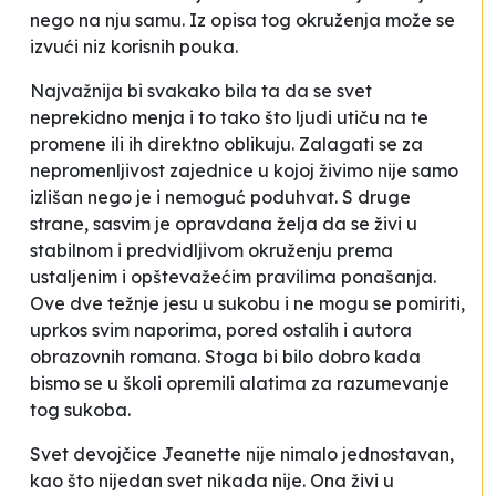
nego na nju samu. Iz opisa tog okruženja može se
izvući niz korisnih pouka.
Najvažnija bi svakako bila ta da se svet
neprekidno menja i to tako što ljudi utiču na te
promene ili ih direktno oblikuju. Zalagati se za
nepromenljivost zajednice u kojoj živimo nije samo
izlišan nego je i nemoguć poduhvat. S druge
strane, sasvim je opravdana želja da se živi u
stabilnom i predvidljivom okruženju prema
ustaljenim i opštevažećim pravilima ponašanja.
Ove dve težnje jesu u sukobu i ne mogu se pomiriti,
uprkos svim naporima, pored ostalih i autora
obrazovnih romana. Stoga bi bilo dobro kada
bismo se u školi opremili
alatima
za razumevanje
tog sukoba.
Svet devojčice Jeanette nije nimalo jednostavan,
kao što nijedan svet nikada nije. Ona živi u