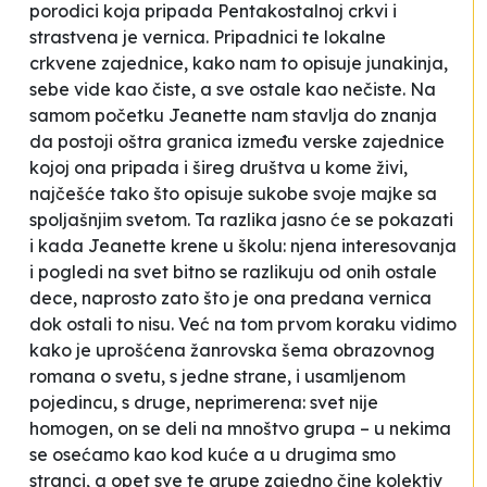
porodici koja pripada Pentakostalnoj crkvi i
strastvena je vernica. Pripadnici te lokalne
crkvene zajednice, kako nam to opisuje junakinja,
sebe vide kao
čiste
, a sve ostale kao
nečiste
. Na
samom početku Jeanette nam stavlja do znanja
da postoji oštra granica između verske zajednice
kojoj ona pripada i šireg društva u kome živi,
najčešće tako što opisuje sukobe svoje majke sa
spoljašnjim svetom. Ta razlika jasno će se pokazati
i kada Jeanette krene u školu: njena interesovanja
i pogledi na svet bitno se razlikuju od onih ostale
dece, naprosto zato što je ona predana vernica
dok ostali to nisu. Već na tom prvom koraku vidimo
kako je uprošćena žanrovska šema obrazovnog
romana o svetu, s jedne strane, i usamljenom
pojedincu, s druge, neprimerena: svet nije
homogen, on se deli na mnoštvo grupa – u nekima
se osećamo
kao kod kuće
a u drugima smo
stranci, a opet sve te grupe zajedno čine kolektiv