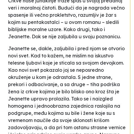
Crkve naše junakinje traže spas u svojoj predanoj
veri i moralnoj čistoti. Budući da je
nagrada
večno
spasenje ili večno prokletstvo, razumljiv je žar s
kojim su pentakostalci – u ovom romanu – sledili
biblijske moralne uzore. Kako drugi, tako i
Jeanette. Dok se nije zaljubila u svoju poznanicu.
Jeanette se, dakle, zaljubila i pred njom se otvorio
novi svet. Kad to kažem, ne mislim na iskustvo
telesne ljubavi koje je sticala sa svojom devojkom.
Kao novi svet pokazalo joj se neposredno
okruženje u kom je odrastala. S jedne strane,
prekori i odbacivanje, a sa druge – tiha podrška
žena iz crkve kojima je bilo blisko ono kroz šta je
Jeanette upravo prolazila. Tako se i naizgled
homogena i jednoobrazna zajednica raslojila na
podgrupe, među kojima su bile i žene koje su s
vremenom naučile da svoje sklonosti krišom
zadovoljavaju, a da pri tom ostanu strasne vernice