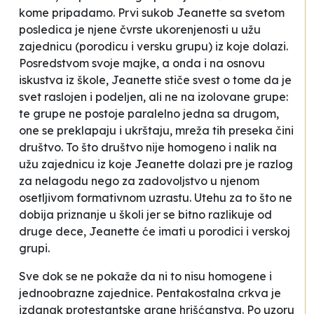
kome pripadamo. Prvi sukob Jeanette sa svetom
posledica je njene čvrste ukorenjenosti u užu
zajednicu (porodicu i versku grupu) iz koje dolazi.
Posredstvom svoje majke, a onda i na osnovu
iskustva iz škole, Jeanette stiče svest o tome da je
svet raslojen i podeljen, ali ne na izolovane grupe:
te grupe ne postoje paralelno jedna sa drugom,
one se preklapaju i ukrštaju, mreža tih preseka čini
društvo. To što društvo nije homogeno i nalik na
užu zajednicu iz koje Jeanette dolazi pre je razlog
za nelagodu nego za zadovoljstvo u njenom
osetljivom formativnom uzrastu. Utehu za to što ne
dobija priznanje u školi jer se bitno razlikuje od
druge dece, Jeanette će imati u porodici i verskoj
grupi.
Sve dok se ne pokaže da ni to nisu homogene i
jednoobrazne zajednice. Pentakostalna crkva je
izdanak protestantske grane hrišćanstva. Po uzoru