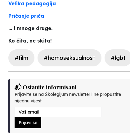
Velika pedagogija
Pričanje priča
... i mnoge druge.
Ko čita, ne skita!
#film
#homoseksualnost
#lgbt
📬 Ostanite informisani
Prijavite se na Školegijum newsletter i ne propustite
nijednu vijest.
Prijavi se