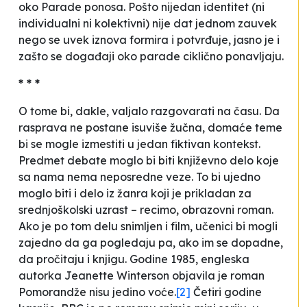
oko Parade ponosa. Pošto nijedan identitet (ni
individualni ni kolektivni) nije dat jednom zauvek
nego se uvek iznova formira i potvrđuje, jasno je i
zašto se događaji oko parade ciklično ponavljaju.
* * *
O tome bi, dakle, valjalo razgovarati na času. Da
rasprava ne postane isuviše žučna,
domaće
teme
bi se mogle izmestiti u jedan
fiktivan
kontekst.
Predmet debate moglo bi biti književno delo koje
sa
nama
nema neposredne veze. To bi ujedno
moglo biti i delo iz žanra koji je prikladan za
srednjoškolski uzrast – recimo, obrazovni roman.
Ako je po tom delu snimljen i film, učenici bi mogli
zajedno da ga pogledaju pa, ako im se dopadne,
da pročitaju i knjigu. Godine 1985, engleska
autorka Jeanette Winterson objavila je roman
Pomorandže nisu jedino voće
.
[2]
Četiri godine