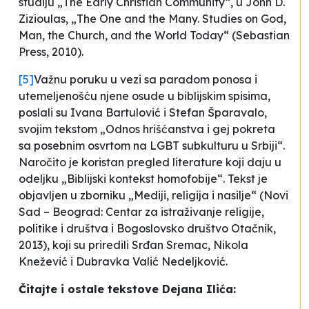
studiju „The Early Christian Community“, u John D.
Zizioulas, „The One and the Many. Studies on God,
Man, the Church, and the World Today“ (Sebastian
Press, 2010).
[5]
Važnu poruku u vezi sa paradom ponosa i
utemeljenošću njene osude u biblijskim spisima,
poslali su Ivana Bartulović i Stefan Šparavalo,
svojim tekstom „Odnos hrišćanstva i gej pokreta
sa posebnim osvrtom na LGBT subkulturu u Srbiji“.
Naročito je koristan pregled literature koji daju u
odeljku „Biblijski kontekst homofobije“. Tekst je
objavljen u zborniku „Mediji, religija i nasilje“ (Novi
Sad – Beograd: Centar za istraživanje religije,
politike i društva i Bogoslovsko društvo Otačnik,
2013), koji su priredili Srđan Sremac, Nikola
Knežević i Dubravka Valić Nedeljković.
Čitajte i ostale tekstove Dejana Ilića: