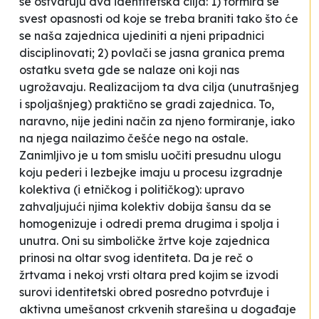
se ostvaruju dva identitetska cilja: 1) formira se
svest opasnosti od koje se treba braniti tako što će
se
naša
zajednica ujediniti a njeni pripadnici
disciplinovati; 2) povlači se jasna granica prema
ostatku sveta
gde se nalaze
oni
koji nas
ugrožavaju. Realizacijom ta dva cilja (unutrašnjeg
i spoljašnjeg) praktično se gradi zajednica. To,
naravno, nije jedini način za njeno formiranje, iako
na njega nailazimo češće nego na ostale.
Zanimljivo je u tom smislu uočiti presudnu ulogu
koju pederi i lezbejke imaju u procesu izgradnje
kolektiva (i etničkog i političkog): upravo
zahvaljujući njima kolektiv dobija šansu da se
homogenizuje i odredi prema drugima i spolja i
unutra. Oni su simboličke žrtve koje zajednica
prinosi na oltar svog identiteta. Da je reč o
žrtvama i nekoj vrsti oltara pred kojim se izvodi
surovi identitetski obred posredno potvrđuje i
aktivna umešanost crkvenih starešina u događaje