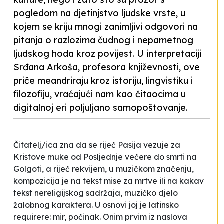
pogledom na djetinjstvo ljudske vrste, u
kojem se kriju mnogi zanimljivi odgovori na
pitanja o razlozima čudnog i nepametnog
ljudskog hoda kroz povijest. U interpretaciji
Srđana Arkoša, profesora književnosti, ove
priče meandriraju kroz istoriju, lingvistiku i
filozofiju, vraćajući nam kao čitaocima u
digitalnoj eri poljuljano samopoštovanje.
Čitatelj/ica zna da se riječ Pasija vezuje za
Kristove muke od Posljednje večere do smrti na
Golgoti, a riječ rekvijem, u muzičkom značenju,
kompozicija je na tekst mise za mrtve ili na kakav
tekst nereligijskog sadržaja, muzičko djelo
žalobnog karaktera. U osnovi joj je latinsko
requirere
: mir, počinak. Onim prvim iz naslova