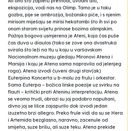
Ali ono što zapletu prethodi, uvodni dio,
ekspozicija, vodi nas na Olimp. Tamo je u toku
gozba, pije se ambrozija, božansko piće, i s njenim
mirisom miješaju se mirisi hekatombi što ih svi po
onom starom svijetu prinose bozima olimpskim.
Pažnja bogova usmjerena je Ateni, koja čas puše
čas duva u diaulos (tako se zove ona dvostruka
svirala što leži na tlu u koju u varšavskom
Nacionalnom muzeju gledaju Mironovi
Atena i
Marsija
i koju je Atena sama napravila od jelenjeg
roga). Atena izvodi čuveni drugi stav(ak)
Euterpina
Koncerta u b-molu za frulu i orkestar
.
Sama Euterpa – božica lirske poezije uz svirku na
flauti – kritički prati Ateninu interpretaciju. Atena
se veoma trudi, obrazi su joj podobro napuhani,
divno joj se lišce zajapurilo dok izvodi jedan
izuzetno brzi
allegro
. Preko frule vidi da su se Hera
i Artemida bezglasno, naravno, zacenule od
smijeha, suze brišu, ali suze teku. Atena prekide