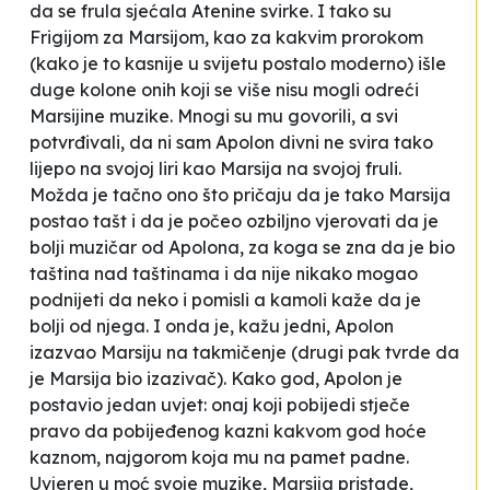
da se frula sjećala Atenine svirke. I tako su
Frigijom za Marsijom, kao za kakvim prorokom
(kako je to kasnije u svijetu postalo moderno) išle
duge kolone onih koji se više nisu mogli odreći
Marsijine muzike. Mnogi su mu govorili, a svi
potvrđivali, da ni sam Apolon divni ne svira tako
lijepo na svojoj liri kao Marsija na svojoj fruli.
Možda je tačno ono što pričaju da je tako Marsija
postao tašt i da je počeo ozbiljno vjerovati da je
bolji muzičar od Apolona, za koga se zna da je bio
taština nad taštinama i da nije nikako mogao
podnijeti da neko i pomisli a kamoli kaže da je
bolji od njega. I onda je, kažu jedni, Apolon
izazvao Marsiju na takmičenje (drugi pak tvrde da
je Marsija bio izazivač). Kako god, Apolon je
postavio jedan uvjet: onaj koji pobijedi stječe
pravo da pobijeđenog kazni kakvom god hoće
kaznom, najgorom koja mu na pamet padne.
Uvjeren u moć svoje muzike, Marsija pristade,