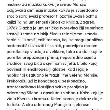
mislimo da muzika kakvu je svirao Marsija
odgovara definiciji muzike kakvu je svojedobno
sročio sarajevski profesor filozofije Ivan Focht u
knjizi
Tajna umjetnosti
(Školska knjiga, Zagreb,
1976):
Glazba je umjetnička tvorevina čiji se smisao
sastoji u tome da isključivo u relacijama između
realnih ili zamišljenih tonova, koji se mogu približno
matematički izraziti i fiksirati, ponavlja u malom
poretke koji vladaju u velikom, tako da duh koji te
poretke prepoznaje i prima, neposredno osjeća
srodnost svog bića s cjelinom svijeta.
U bilo kojoj
povijesti ili enciklopediji glazbe ikad i igdje
napisanoj uzaludno je tražiti ime Selena Marsije.
Prekoračujući iz konačnog u beskonačno,
transcendirana Marsijina svirka prenijela je
oderanog Silena u apsolutnu slobodu. Koža koju je
vidio Kserks u hramu u Keleni samo je dokaz da je
to tako. A oko oderanog Marsijina tijela ose i