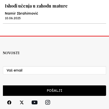
Ishodi učenja u zahodu mature
Namir Ibrahimović
10.06.2025
Kraj školske godine, fotofiniš
Anes Osmić
04.06.2025
NOVOSTI
Reformar’s Coming
Nenad Veličković
29.10.2024
Cuke i djeca
POŠALJI
Školegijum redakcija
06.12.2023