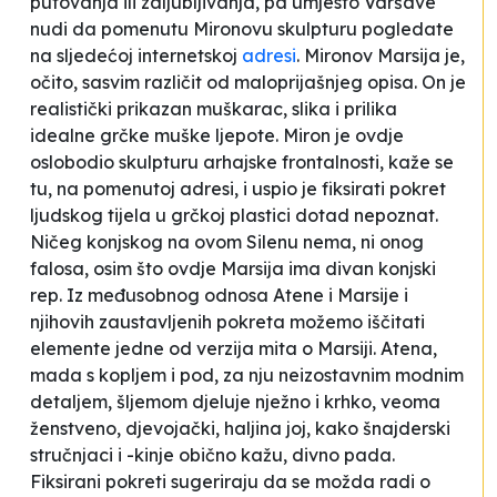
putovanja ili zaljubljivanja, pa umjesto Varšave
nudi da pomenutu Mironovu skulpturu pogledate
na sljedećoj internetskoj
adresi
. Mironov Marsija je,
očito, sasvim različit od maloprijašnjeg opisa. On je
realistički prikazan muškarac, slika i prilika
idealne grčke muške ljepote. Miron je ovdje
oslobodio skulpturu arhajske frontalnosti, kaže se
tu, na pomenutoj adresi, i uspio je
fiksirati pokret
ljudskog tijela u grčkoj plastici dotad nepoznat
.
Ničeg konjskog na ovom Silenu nema, ni onog
falosa
, osim što ovdje Marsija ima divan konjski
rep. Iz međusobnog odnosa Atene i Marsije i
njihovih zaustavljenih pokreta možemo iščitati
elemente jedne od verzija mita o Marsiji. Atena,
mada s kopljem i pod, za nju neizostavnim modnim
detaljem, šljemom djeluje nježno i krhko, veoma
ženstveno, djevojački, haljina joj, kako
šnajderski
stručnjaci i -kinje obično kažu,
divno pada.
Fiksirani pokreti sugeriraju da se možda radi o