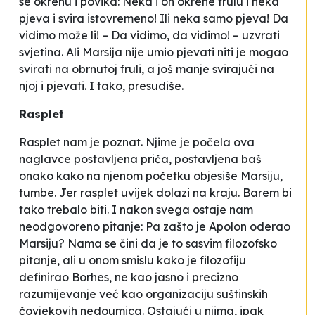
se okrenu i povika:
Neka i on okrene frulu i neka
pjeva i svira istovremeno! Ili neka samo pjeva! Da
vidimo može li! – Da vidimo, da vidimo!
– uzvrati
svjetina. Ali Marsija nije umio pjevati niti je mogao
svirati na obrnutoj fruli, a još manje svirajući na
njoj i pjevati. I tako, presudiše.
Rasplet
Rasplet nam je poznat. Njime je počela ova
naglavce postavljena priča, postavljena baš
onako kako na njenom početku objesiše Marsiju,
tumbe. Jer rasplet uvijek dolazi na kraju. Barem bi
tako trebalo biti. I nakon svega ostaje nam
neodgovoreno pitanje: Pa zašto je Apolon oderao
Marsiju? Nama se čini da je to sasvim filozofsko
pitanje, ali u onom smislu kako je filozofiju
definirao Borhes, ne kao jasno i precizno
razumijevanje već
kao organizaciju suštinskih
čovjekovih nedoumica
. Ostajući u njima, ipak