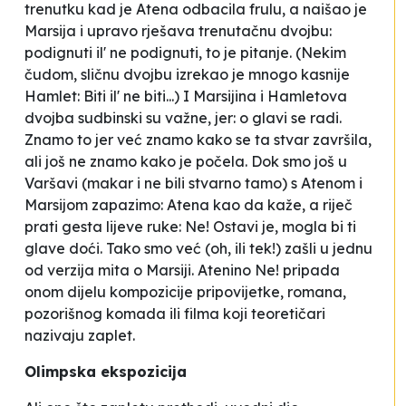
trenutku kad je Atena odbacila frulu, a naišao je
Marsija i upravo rješava trenutačnu dvojbu:
podignuti il' ne podignuti, to je pitanje. (Nekim
čudom, sličnu dvojbu izrekao je mnogo kasnije
Hamlet: Biti il' ne biti...) I Marsijina i Hamletova
dvojba sudbinski su važne, jer: o glavi se radi.
Znamo to jer već znamo kako se ta stvar završila,
ali još ne znamo kako je počela. Dok smo još u
Varšavi (makar i ne bili stvarno tamo) s Atenom i
Marsijom zapazimo: Atena kao da kaže, a riječ
prati gesta lijeve ruke:
Ne! Ostavi je, mogla bi ti
glave doći.
Tako smo već (oh, ili tek!) zašli u jednu
od verzija mita o Marsiji. Atenino
Ne!
pripada
onom dijelu kompozicije pripovijetke, romana,
pozorišnog komada ili filma koji teoretičari
nazivaju zaplet.
Olimpska ekspozicija