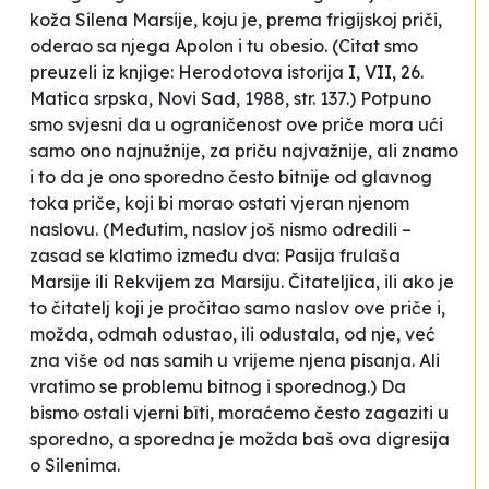
koža Silena Marsije, koju je, prema frigijskoj priči,
oderao sa njega Apolon i tu obesio.
(Citat smo
preuzeli iz knjige:
Herodotova istorija I
, VII, 26.
Matica srpska, Novi Sad, 1988, str. 137.) Potpuno
smo svjesni da u ograničenost ove priče mora ući
samo ono najnužnije, za priču najvažnije, ali znamo
i to da je ono sporedno često bitnije od glavnog
toka priče, koji bi morao ostati vjeran njenom
naslovu. (Međutim, naslov još nismo odredili –
zasad se
klatimo
između dva:
Pasija frulaša
Marsije
ili
Rekvijem za Marsiju.
Čitateljica, ili ako je
to čitatelj koji je pročitao samo naslov ove priče i,
možda, odmah odustao, ili odustala, od nje, već
zna više od nas samih u vrijeme njena pisanja. Ali
vratimo se problemu bitnog i sporednog.) Da
bismo ostali vjerni bîti, moraćemo često zagaziti u
sporedno, a sporedna je možda baš ova digresija
o Silenima.