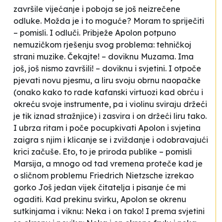
završile vijećanje i poboja se još neizrečene
odluke.
Možda je i to moguće? Moram to spriječiti
– pomisli. I odluči. Pribježe Apolon potpuno
nemuzičkom rješenju svog problema: tehničkoj
strani muzike.
Čekajte!
– doviknu Muzama.
Ima
još, još nismo završili!
– doviknu i svjetini. I otpoče
pjevati novu pjesmu, a liru svoju obrnu naopačke
(onako kako to rade kafanski virtuozi kad obrću i
okreću svoje instrumente, pa i violinu sviraju držeći
je tik iznad stražnjice) i zasvira i on držeći liru tako.
I ubrza ritam i poče pocupkivati Apolon i svjetina
zaigra s njim i klicanje se i zviždanje i odobravajući
krici začuše.
Eto, to je priroda publike
– pomisli
Marsija, a mnogo od tad vremena proteče kad je
o sličnom problemu Friedrich Nietzsche izrekao
gorko
Još jedan vijek čitatelja i pisanje će mi
ogaditi
. Kad prekinu svirku, Apolon se okrenu
sutkinjama i viknu:
Neka i on tako!
I prema svjetini