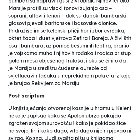
bumbari su napravili gust živi oblak. Njihov let oko
Marsije pratili su visoki tonovi zujanja osa –
soprani, altovi i tenori – dok su duboki bumbarski
glasovi pjevali baritonske i basovske dionice.
Pridružiše im se kelenski ptičji hor i zbor cvrčaka,
oktet žaba i duet vjetrova Zefira i Boreja. A živi štit
osa i bumbara, uz pomoć bešumnih leptira, branio
je vojskama muha i njihovih rođaka i rodica pristup
golom mesu obješenog frulaša, i oku se činilo da
je Marsija u središtu čudesne aureole od
svjetlucavih tačaka u neprekidnom pokretu iz koje
je brujao Rekvijem za Marsiju.
Post scriptum
U knjizi sjećanja otvorenoj kasnije u hramu u Keleni
neko je zapisao kako se Apolon ubrzo pokajao
zgrožen svojom surovošću i kako je pokidao žice
na svojoj liri i kako dugo, vrlo dugo nije ni pjevao ni
svirao. Ko zna. Ljudi svašta pišu u knjigama