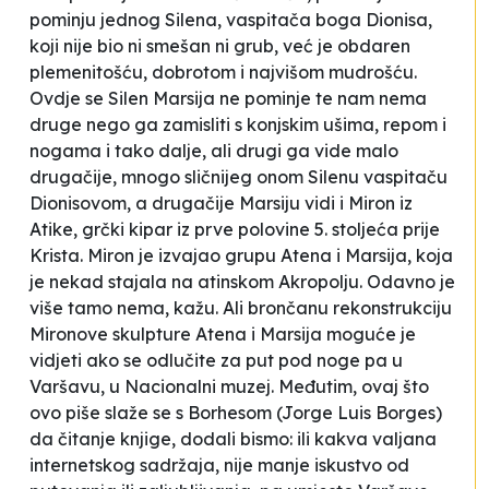
pominju jednog Silena, vaspitača boga Dionisa,
koji nije bio ni smešan ni grub, već je obdaren
plemenitošću, dobrotom i najvišom mudrošću.
Ovdje se Silen Marsija ne pominje te nam nema
druge nego ga zamisliti s konjskim ušima, repom i
nogama i tako dalje, ali drugi ga vide malo
drugačije, mnogo sličnijeg onom Silenu vaspitaču
Dionisovom, a drugačije Marsiju vidi i Miron iz
Atike, grčki kipar iz prve polovine 5. stoljeća prije
Krista. Miron je izvajao grupu
Atena i Marsija
, koja
je nekad stajala na atinskom Akropolju. Odavno je
više tamo nema, kažu. Ali brončanu rekonstrukciju
Mironove skulpture
Atena i Marsija
moguće je
vidjeti ako se odlučite za
put pod noge
pa u
Varšavu, u Nacionalni muzej. Međutim, ovaj što
ovo piše slaže se s Borhesom (Jorge Luis Borges)
da čitanje knjige, dodali bismo: ili kakva valjana
internetskog sadržaja, nije manje iskustvo od