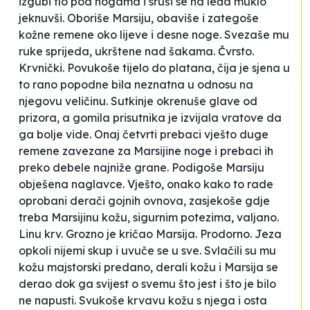
izgubi tlo pod nogama i sruši se na leđa muklo
jeknuvši. Oboriše Marsiju, obaviše i zategoše
kožne remene oko lijeve i desne noge. Svezaše mu
ruke sprijeda, ukrštene nad šakama. Čvrsto.
Krvnički. Povukoše tijelo do platana, čija je sjena u
to rano popodne bila neznatna u odnosu na
njegovu veličinu. Sutkinje okrenuše glave od
prizora, a gomila prisutnika je izvijala vratove da
ga bolje vide. Onaj četvrti prebaci vješto duge
remene zavezane za Marsijine noge i prebaci ih
preko debele najniže grane. Podigoše Marsiju
obješena naglavce. Vješto, onako kako to rade
oprobani derači gojnih ovnova, zasjekoše gdje
treba Marsijinu kožu, sigurnim potezima, valjano.
Linu krv. Grozno je kričao Marsija. Prodorno. Jeza
opkoli nijemi skup i uvuče se u sve. Svlačili su mu
kožu majstorski predano, derali kožu i Marsija se
derao dok ga svijest o svemu što jest i što je bilo
ne napusti. Svukoše krvavu kožu s njega i osta