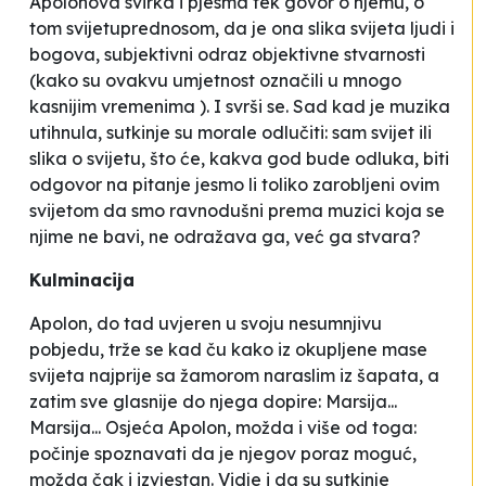
Apolonova svirka i pjesma tek
govor
o njemu, o
tom svijetuprednosom, da je ona slika svijeta ljudi i
bogova,
subjektivni odraz objektivne stvarnosti
(kako su ovakvu umjetnost označili u mnogo
kasnijim vremenima ). I svrši se. Sad kad je muzika
utihnula, sutkinje su morale odlučiti: sam svijet ili
slika o svijetu, što će, kakva god bude odluka, biti
odgovor na pitanje jesmo li toliko zarobljeni ovim
svijetom da smo ravnodušni prema muzici koja se
njime ne bavi, ne
odražava ga
, već ga stvara?
Kulminacija
Apolon, do tad uvjeren u svoju nesumnjivu
pobjedu, trže se kad ču kako iz okupljene mase
svijeta najprije sa žamorom naraslim iz šapata, a
zatim sve glasnije do njega dopire:
Marsija...
Marsija...
Osjeća Apolon, možda i više od toga:
počinje spoznavati da je njegov poraz moguć,
možda čak i izvjestan. Vidje i da su sutkinje