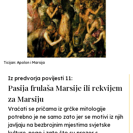
Ticijan: Apolon i Marsija
Iz predvorja povijesti 11:
Pasija frulaša Marsije ili rekvijem
za Marsiju
Vraćati se pričama iz grčke mitologije
potrebno je ne samo zato jer se motivi iz njih
javljaju na bezbrojnim mjestima svjetske
kulture, nego i zato što su prozor s