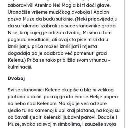
zaboravivši Atenino
Ne! Mogla bi ti doći glave.
Utanačiše vrijeme muzičkog dvoboja i Apolon
pozva Muze da budu sutkinje. (Neki pripovijedaju
da su takmaci izabrali za suce stanovnike grada
Nise, kraj kojeg je održan dvoboj. Mi smo u tom
pogledu neodlučni, ali ovaj što piše misli da u
izmišljanju priča možeš izmišljati i mjesta
događaja pa je odabrao već pomenuti grad
Kelenu.) Priča se tako približila svom vrhuncu –
kulminaciji.
Dvoboj
Svi se stanovnici Kelene okupiše u blizini velikog
platana u dolini pokraj grada čim se Helije popeo
na nebo nad Kelenom. Marsija je već od zore
sjedio tu na kamenoj klupi kraj platana, na kojoj su
običavali sjediti kelenski ljubavni parovi. Dođoše i
Muze, svaka sa svojim simbolima, i zauzeše svoja