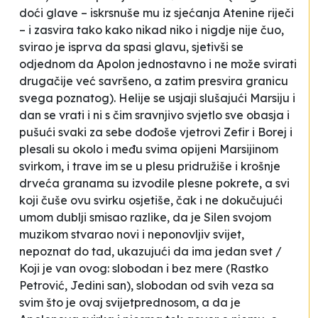
doći glave –
iskrsnuše mu iz sjećanja Atenine riječi
– i zasvira tako kako nikad niko i nigdje nije čuo,
svirao je isprva da spasi glavu, sjetivši se
odjednom da Apolon jednostavno i ne može svirati
drugačije već savršeno, a zatim presvira granicu
svega poznatog). Helije se usjaji slušajući Marsiju i
dan se vrati i ni s čim sravnjivo svjetlo sve obasja i
pušući svaki za sebe dođoše vjetrovi Zefir i Borej i
plesali su okolo i među svima opijeni Marsijinom
svirkom, i trave im se u plesu pridružiše i krošnje
drveća granama su izvodile plesne pokrete, a svi
koji čuše ovu svirku osjetiše, čak i ne dokučujući
umom dublji smisao razlike, da je Silen svojom
muzikom stvarao novi i neponovljiv svijet,
nepoznat do tad, ukazujući
da ima jedan svet /
Koji je van ovog: slobodan i bez mere
(Rastko
Petrović,
Jedini san
), slobodan od svih veza sa
svim što je ovaj svijetprednosom, a da je