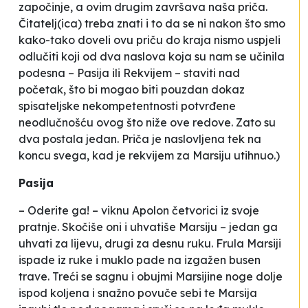
započinje, a ovim drugim završava naša priča.
Čitatelj(ica) treba znati i to da se ni nakon što smo
kako-tako doveli ovu priču do kraja nismo uspjeli
odlučiti koji od dva naslova koja su nam se učinila
podesna –
Pasija
ili
Rekvijem
– staviti nad
početak, što bi mogao biti pouzdan dokaz
spisateljske nekompetentnosti potvrđene
neodlučnošću ovog što niže ove redove. Zato su
dva postala jedan. Priča je naslovljena tek na
koncu svega, kad je rekvijem za Marsiju utihnuo.)
Pasija
– Oderite ga! – viknu Apolon četvorici iz svoje
pratnje. Skočiše oni i uhvatiše Marsiju – jedan ga
uhvati za lijevu, drugi za desnu ruku. Frula Marsiji
ispade iz ruke i muklo pade na izgažen busen
trave. Treći se sagnu i obujmi Marsijine noge dolje
ispod koljena i snažno povuče sebi te Marsija