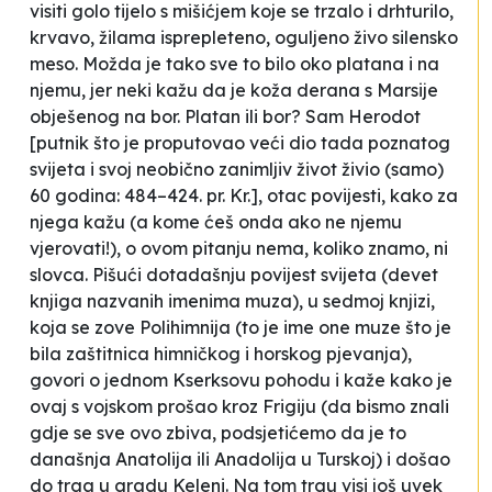
visiti golo tijelo s mišićjem koje se trzalo i drhturilo,
krvavo, žilama isprepleteno, oguljeno živo silensko
meso. Možda je tako sve to bilo oko platana i na
njemu, jer neki kažu da je koža derana s Marsije
obješenog na bor. Platan ili bor? Sam Herodot
[putnik što je proputovao veći dio tada poznatog
svijeta i svoj neobično zanimljiv život živio (samo)
60 godina: 484–424. pr. Kr.], otac povijesti, kako za
njega kažu (a kome ćeš onda ako ne njemu
vjerovati!), o ovom pitanju nema, koliko znamo, ni
slovca. Pišući dotadašnju povijest svijeta (devet
knjiga nazvanih imenima muza), u sedmoj knjizi,
koja se zove
Polihimnija
(to je ime one muze što je
bila zaštitnica himničkog i horskog pjevanja),
govori o jednom Kserksovu pohodu i kaže kako je
ovaj s vojskom prošao kroz Frigiju (da bismo znali
gdje se sve ovo zbiva, podsjetićemo da je to
današnja Anatolija ili Anadolija u Turskoj) i došao
do trga u gradu Keleni.
Na tom trgu visi još uvek