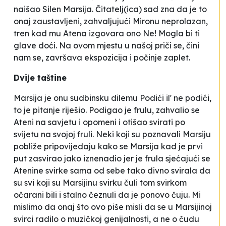
naišao Silen Marsija. Čitatelj(ica) sad zna da je to
onaj zaustavljeni, zahvaljujući Mironu neprolazan,
tren kad mu Atena izgovara ono
Ne! Mogla bi ti
glave doći.
Na ovom mjestu u našoj priči se, čini
nam se, završava ekspozicija i počinje zaplet.
Dvije taštine
Marsija je onu sudbinsku dilemu
Podići il' ne podići,
to je pitanje
riješio. Podigao je frulu, zahvalio se
Ateni na savjetu i opomeni i otišao svirati po
svijetu na svojoj fruli. Neki koji su poznavali Marsiju
pobliže pripovijedaju kako se Marsija kad je prvi
put zasvirao jako iznenadio jer je frula sjećajući se
Atenine svirke sama od sebe tako divno svirala da
su svi koji su Marsijinu svirku čuli tom svirkom
očarani bili i stalno čeznuli da je ponovo čuju. Mi
mislimo da onaj što ovo piše misli da se u Marsijinoj
svirci radilo o muzičkoj genijalnosti, a ne o čudu