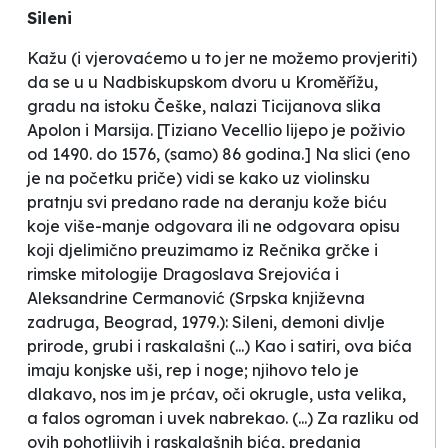
Sileni
Kažu (i vjerovaćemo u to jer ne možemo provjeriti)
da se u u Nadbiskupskom dvoru u Kromĕřížu,
gradu na istoku Češke, nalazi Ticijanova slika
Apolon i Marsija.
[Tiziano Vecellio lijepo je poživio
od 1490. do 1576, (samo) 86 godina.] Na slici (eno
je na početku priče) vidi se kako uz violinsku
pratnju svi predano rade na deranju kože biću
koje više-manje odgovara ili ne odgovara opisu
koji djelimično preuzimamo iz
Rečnika grčke i
rimske mitologije
Dragoslava Srejovića i
Aleksandrine Cermanović (Srpska književna
zadruga, Beograd, 1979.):
Sileni, demoni divlje
prirode, grubi i raskalašni
(...)
Kao i satiri, ova bića
imaju konjske uši, rep i noge; njihovo telo je
dlakavo, nos im je prćav, oči okrugle, usta velika,
a falos ogroman i uvek nabrekao.
(...)
Za razliku od
ovih pohotljivih i raskalašnih bića, predanja