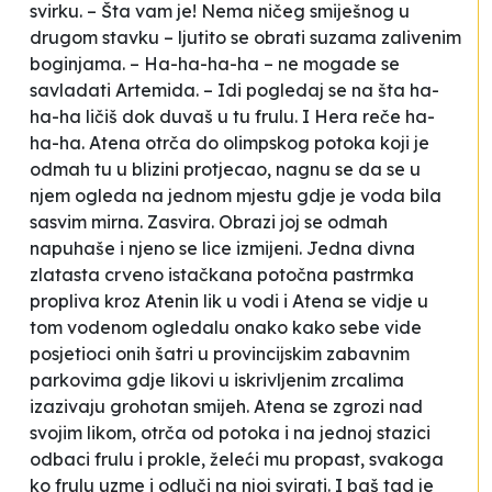
svirku. –
Šta vam je! Nema ničeg smiješnog u
drugom stavku
– ljutito se obrati suzama zalivenim
boginjama. –
Ha-ha-ha-ha
– ne mogade se
savladati Artemida. –
Idi pogledaj se na šta ha-
ha-ha ličiš dok duvaš u tu frulu.
I Hera reče
ha-
ha-ha
. Atena otrča do olimpskog potoka koji je
odmah tu u blizini protjecao, nagnu se da se u
njem ogleda na jednom mjestu gdje je voda bila
sasvim mirna. Zasvira. Obrazi joj se odmah
napuhaše i njeno se lice izmijeni. Jedna divna
zlatasta crveno istačkana potočna pastrmka
propliva kroz Atenin lik u vodi i Atena se vidje u
tom vodenom ogledalu onako kako sebe vide
posjetioci onih šatri u provincijskim zabavnim
parkovima gdje likovi u iskrivljenim zrcalima
izazivaju grohotan smijeh. Atena se zgrozi nad
svojim likom, otrča od potoka i na jednoj stazici
odbaci frulu i prokle, želeći mu propast, svakoga
ko frulu uzme i odluči na njoj svirati. I baš tad je