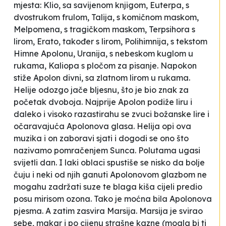
mjesta: Klio, sa savijenom knjigom, Euterpa, s
dvostrukom frulom, Talija, s komičnom maskom,
Melpomena, s tragičkom maskom, Terpsihora s
lirom, Erato, također s lirom, Polihimnija, s tekstom
Himne Apolonu, Uranija, s nebeskom kuglom u
rukama, Kaliopa s pločom za pisanje. Napokon
stiže Apolon divni, sa zlatnom lirom u rukama.
Helije odozgo jače bljesnu, što je bio znak za
početak dvoboja. Najprije Apolon podiže liru i
daleko i visoko razastirahu se zvuci božanske lire i
očaravajuća Apolonova glasa. Helija opi ova
muzika i on zaboravi sjati i dogodi se ono što
nazivamo pomračenjem Sunca. Polutama ugasi
svijetli dan. I laki oblaci spustiše se nisko da bolje
čuju i neki od njih ganuti Apolonovom glazbom ne
mogahu zadržati suze te blaga kiša cijeli predio
posu mirisom ozona. Tako je moćna bila Apolonova
pjesma. A zatim zasvira Marsija. Marsija je svirao
sebe, makar i po cijenu strašne kazne (
mogla bi ti