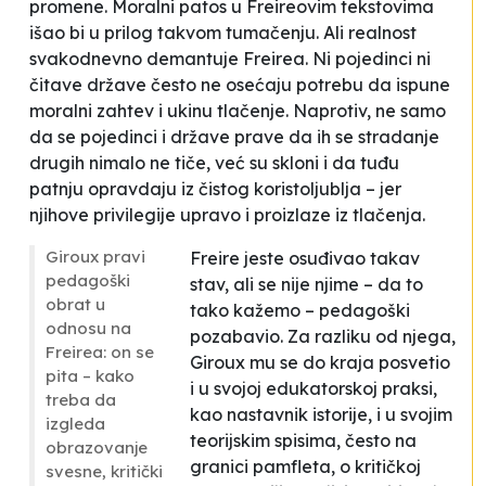
promene. Moralni patos u Freireovim tekstovima
išao bi u prilog takvom tumačenju. Ali realnost
svakodnevno demantuje Freirea. Ni pojedinci ni
čitave države često ne osećaju potrebu da ispune
moralni zahtev i ukinu tlačenje. Naprotiv, ne samo
da se pojedinci i države prave da ih se stradanje
drugih nimalo ne tiče, već su skloni i da tuđu
patnju opravdaju iz čistog koristoljublja – jer
njihove privilegije upravo i proizlaze iz tlačenja.
Giroux pravi
Freire jeste osuđivao takav
pedagoški
stav, ali se nije njime – da to
obrat u
tako kažemo – pedagoški
odnosu na
pozabavio. Za razliku od njega,
Freirea: on se
Giroux mu se do kraja posvetio
pita – kako
i u svojoj edukatorskoj praksi,
treba da
kao nastavnik istorije, i u svojim
izgleda
teorijskim spisima, često na
obrazovanje
granici pamfleta, o kritičkoj
svesne, kritički