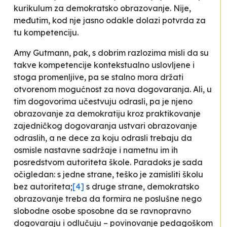
kurikulum za demokratsko obrazovanje. Nije,
međutim, kod nje jasno odakle dolazi potvrda za
tu kompetenciju.
Amy Gutmann, pak, s dobrim razlozima misli da su
takve kompetencije kontekstualno uslovljene i
stoga promenljive, pa se stalno mora držati
otvorenom mogućnost za nova dogovaranja. Ali, u
tim dogovorima učestvuju odrasli, pa je njeno
obrazovanje za demokratiju kroz praktikovanje
zajedničkog dogovaranja ustvari obrazovanje
odraslih, a ne dece za koju odrasli trebaju da
osmisle nastavne sadržaje i nametnu im ih
posredstvom autoriteta škole. Paradoks je sada
očigledan: s jedne strane, teško je zamisliti školu
bez autoriteta;
[4]
s druge strane, demokratsko
obrazovanje treba da formira ne poslušne nego
slobodne osobe sposobne da se ravnopravno
dogovaraju i odlučuju – povinovanje pedagoškom