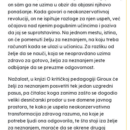
on sâm ga ne uzima u obzir da objasni njihovo
ponašanje. Kada govori o neokonzervativnoj
revoluciji, on ne ispituje razloge za njen uspeh, već
očajava nad njenim pogubnim učincima i poziva
da joj se suprotstavimo. Na jednom mestu, istina,
on će pomenuti želju za neznanjem, na koju treba
računati kada se ulazi u učionicu. Za razliku od
želje da se nauči, koja se neopravdano uzima
zdravo za gotovo, želja za neznanjem jeste
odbijanje da se preuzme odgovornost.
Nažalost, u knjizi
O kritičkoj pedagogiji
Giroux će
želji za neznanjem posvetiti tek jedan uzgredni
pasus, pa čitalac koga zanima zašto se dogodio
veliki desničarski prodor u sve domene javnog
prostora, te kako je uspela neokonzervativna
transformacija zdravog razuma, na koje je
potrebe ljudi ona odgovorila, te šta stoji iza želje
za neznanjem, moraće da se okrene drugoj