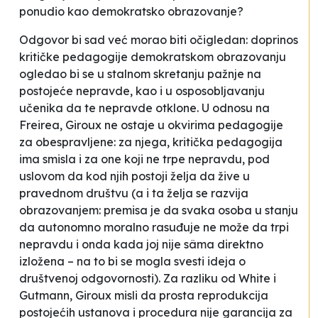
ponudio kao demokratsko obrazovanje?
Odgovor bi sad već morao biti očigledan: doprinos
kritičke pedagogije demokratskom obrazovanju
ogledao bi se u stalnom skretanju pažnje na
postojeće nepravde, kao i u osposobljavanju
učenika da te nepravde otklone. U odnosu na
Freirea, Giroux ne ostaje u okvirima pedagogije
za obespravljene: za njega, kritička pedagogija
ima smisla i za one koji ne trpe nepravdu, pod
uslovom da kod njih postoji želja da žive u
pravednom društvu (a i ta želja se razvija
obrazovanjem: premisa je da svaka osoba u stanju
da autonomno moralno rasuđuje ne može da trpi
nepravdu i onda kada joj nije sâma direktno
izložena – na to bi se mogla svesti ideja o
društvenoj odgovornosti). Za razliku od White i
Gutmann, Giroux misli da prosta reprodukcija
postojećih ustanova i procedura nije garancija za