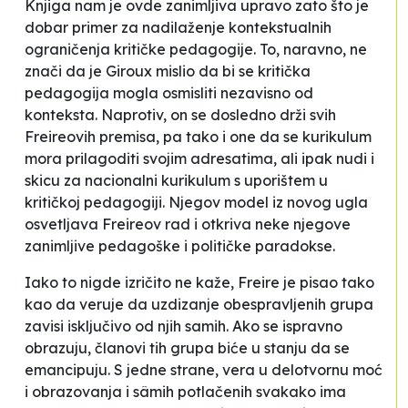
Knjiga nam je ovde zanimljiva upravo zato što je
dobar primer za nadilaženje kontekstualnih
ograničenja kritičke pedagogije. To, naravno, ne
znači da je Giroux mislio da bi se kritička
pedagogija mogla osmisliti nezavisno od
konteksta. Naprotiv, on se dosledno drži svih
Freireovih premisa, pa tako i one da se kurikulum
mora prilagoditi svojim adresatima, ali ipak nudi i
skicu za nacionalni kurikulum s uporištem u
kritičkoj pedagogiji. Njegov model iz novog ugla
osvetljava Freireov rad i otkriva neke njegove
zanimljive pedagoške i političke paradokse.
Iako to nigde izričito ne kaže, Freire je pisao tako
kao da veruje da uzdizanje obespravljenih grupa
zavisi isključivo od njih samih. Ako se ispravno
obrazuju, članovi tih grupa biće u stanju da se
emancipuju. S jedne strane, vera u delotvornu moć
i obrazovanja i sâmih potlačenih svakako ima