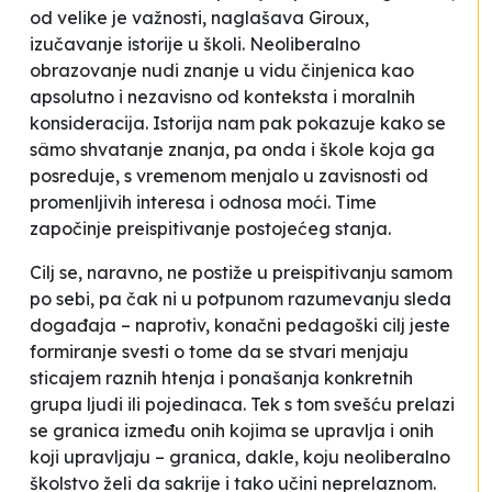
od velike je važnosti, naglašava Giroux,
izučavanje istorije u školi. Neoliberalno
obrazovanje nudi znanje u vidu činjenica kao
apsolutno i nezavisno od konteksta i moralnih
konsideracija. Istorija nam pak pokazuje kako se
sâmo shvatanje znanja, pa onda i škole koja ga
posreduje, s vremenom menjalo u zavisnosti od
promenljivih interesa i odnosa moći. Time
započinje preispitivanje postojećeg stanja.
Cilj se, naravno, ne postiže u preispitivanju samom
po sebi, pa čak ni u potpunom razumevanju sleda
događaja – naprotiv, konačni pedagoški cilj jeste
formiranje svesti o tome da se stvari menjaju
sticajem raznih htenja i ponašanja konkretnih
grupa ljudi ili pojedinaca. Tek s tom svešću prelazi
se granica između onih kojima se upravlja i onih
koji upravljaju – granica, dakle, koju neoliberalno
školstvo želi da sakrije i tako učini neprelaznom.