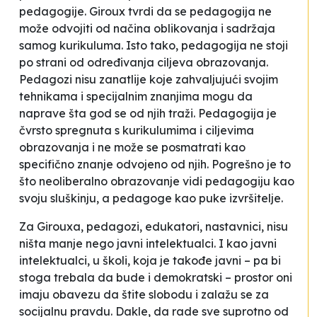
pedagogije. Giroux tvrdi da se pedagogija ne
može odvojiti od načina oblikovanja i sadržaja
samog kurikuluma. Isto tako, pedagogija ne stoji
po strani od određivanja ciljeva obrazovanja.
Pedagozi nisu zanatlije koje zahvaljujući svojim
tehnikama i specijalnim znanjima mogu da
naprave šta god se od njih traži. Pedagogija je
čvrsto spregnuta s kurikulumima i ciljevima
obrazovanja i ne može se posmatrati kao
specifično znanje odvojeno od njih. Pogrešno je to
što neoliberalno obrazovanje vidi pedagogiju kao
svoju sluškinju, a pedagoge kao puke izvršitelje.
Za Girouxa, pedagozi, edukatori, nastavnici, nisu
ništa manje nego javni intelektualci. I kao javni
intelektualci, u školi, koja je takođe javni – pa bi
stoga trebala da bude i demokratski – prostor oni
imaju obavezu da štite slobodu i zalažu se za
socijalnu pravdu. Dakle, da rade sve suprotno od