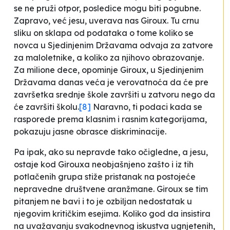
se ne pruži otpor, posledice mogu biti pogubne.
Zapravo, već jesu, uverava nas Giroux. Tu crnu
sliku on sklapa od podataka o tome koliko se
novca u Sjedinjenim Državama odvaja za zatvore
za maloletnike, a koliko za njihovo obrazovanje.
Za milione dece, opominje Giroux, u Sjedinjenim
Državama danas veća je verovatnoća da će pre
završetka srednje škole završiti u zatvoru nego da
će završiti školu.
[8]
Naravno, ti podaci kada se
rasporede prema klasnim i rasnim kategorijama,
pokazuju jasne obrasce diskriminacije.
Pa ipak, ako su nepravde tako očigledne, a jesu,
ostaje kod Girouxa neobjašnjeno zašto i iz tih
potlačenih grupa stiže pristanak na postojeće
nepravedne društvene aranžmane. Giroux se tim
pitanjem ne bavi i to je ozbiljan nedostatak u
njegovim kritičkim esejima. Koliko god da insistira
na uvažavanju svakodnevnog iskustva ugnjetenih,