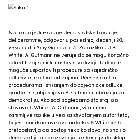
Na tragu jedne druge demokratske tradicije,
deliberativne, odgovor u poslednjoj deceniji 20.
veka nudi i Amy Gutmann.
[3]
Za razliku od P.
White, A. Gutmann ne veruje da se mogu konačno
odrediti zajednički nastavni sadržaji. Jedino je
moguće uspostaviti procedure za zajedničko
odlučivanje o tim sadržajima. Učešćem u tim
procedurama i stizanjem do zajedničke odluke,
građani se, objašnjava A. Gutmann, obrazuju za
demokratiju. Ako sad pogledamo šta stoji iza
stavova P. White i A. Gutmann, videćemo
zanimljive razlike u vezi sa shvatanjem autoriteta,
to jest moći kod ove dve autorke. P. White očito
pretpostavlja da postoji neko ko dovoljno zna i o
demokratiji i o obrazovanju i u stanju je da sklopi