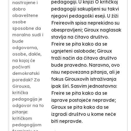
pedagogiji. U knjizi
O kritičkoj
nastrojene i
pedagogiji
sakupljeni su takvi
dobro
obaveštene
njegovi pedagoški eseji. U žiži
osobe
Freireovih spisa neprekidno su
sposobne da
obespravljeni; Giroux naglasak
moralno sudi i
stavlja na čitavo društvo.
bude
Freire se pita kako da se
odgovorna,
ugnjeteni oslobode; Giroux
osobe, dakle,
traži način da čitavo društvo
na kojoj će
bude pravedno. Naravno, ovo
počivati
nisu nepovezana pitanja, ali je
demokratski
fokus Girouxovih istraživanja
poredak? Za
ipak širi. Sasvim jednostavno:
Girouxa,
kritička
Freire se pita kako da se
pedagogija je
isprave postojeće nepravde;
odgovor na to
Giroux se pita kako da se
pitanje:
izgradi društvo u kome neće
kritičkom
biti nepravde.
pedagogijom