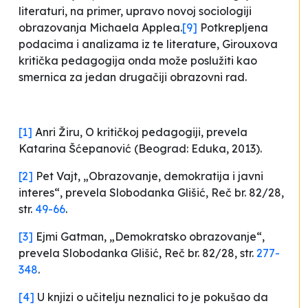
literaturi, na primer, upravo novoj sociologiji
obrazovanja Michaela Applea.
[9]
Potkrepljena
podacima i analizama iz te literature, Girouxova
kritička pedagogija onda može poslužiti kao
smernica za jedan drugačiji obrazovni rad.
[1]
Anri Žiru,
O kritičkoj pedagogiji
, prevela
Katarina Šćepanović (Beograd: Eduka, 2013).
[2]
Pet Vajt, „Obrazovanje, demokratija i javni
interes“, prevela Slobodanka Glišić,
Reč
br. 82/28,
str.
49-66
.
[3]
Ejmi Gatman, „Demokratsko obrazovanje“,
prevela Slobodanka Glišić,
Reč
br. 82/28, str.
277-
348
.
[4]
U knjizi o učitelju neznalici to je pokušao da