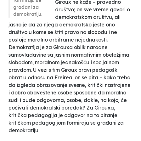
formiraju se
Giroux ne kaže – pravedno
građani za
društvo; on sve vreme govori o
demokratiju.
demokratskom društvu, ali
jasno je da za njega demokratsko jeste ono
društvo u kome se štiti pravo na slobodu i ne
postoje moralno arbitrarne nejednakosti.
Demokratija je za Girouxa oblik narodne
samovladavine sa jasnim normativnim obeležjima:
slobodom, moralnom jednakošću i socijalnom
pravdom. U vezi s tim Giroux pravi pedagoški
obrat u odnosu na Freirea: on se pita – kako treba
da izgleda obrazovanje svesne, kritički nastrojene
i dobro obaveštene osobe sposobne da moralno
sudi i bude odgovorna, osobe, dakle, na kojoj će
počivati demokratski poredak? Za Girouxa,
kritička pedagogija je odgovor na to pitanje:
kritičkom pedagogijom formiraju se građani za
demokratiju.