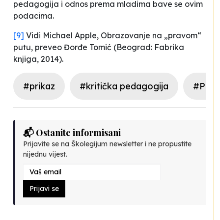
pedagogija i
odnos
prema mladima
bave se ovim
podacima.
[9]
Vidi Michael Apple,
Obrazovanje na „pravom“
putu
, preveo Đorđe Tomić (Beograd: Fabrika
knjiga, 2014).
#prikaz
#kritička pedagogija
#Paulo
📬 Ostanite informisani
Prijavite se na Školegijum newsletter i ne propustite
nijednu vijest.
Prijavi se