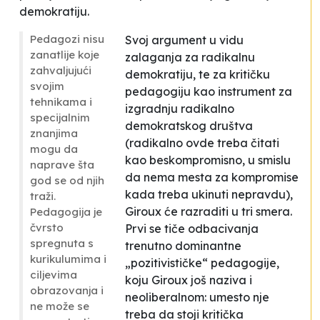
demokratiju.
Pedagozi nisu
Svoj argument u vidu
zanatlije koje
zalaganja za radikalnu
zahvaljujući
demokratiju, te za kritičku
svojim
pedagogiju kao instrument za
tehnikama i
izgradnju radikalno
specijalnim
demokratskog društva
znanjima
(radikalno ovde treba čitati
mogu da
kao beskompromisno, u smislu
naprave šta
da nema mesta za kompromise
god se od njih
kada treba ukinuti nepravdu),
traži.
Giroux će razraditi u tri smera.
Pedagogija je
čvrsto
Prvi se tiče odbacivanja
spregnuta s
trenutno dominantne
kurikulumima i
„pozitivističke“ pedagogije,
ciljevima
koju Giroux još naziva i
obrazovanja i
neoliberalnom: umesto nje
ne može se
treba da stoji kritička