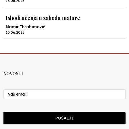
16.06.2025
Ishodi učenja u zahodu mature
Namir Ibrahimović
10.06.2025
Kraj školske godine, fotofiniš
Anes Osmić
04.06.2025
NOVOSTI
Reformar’s Coming
Nenad Veličković
29.10.2024
Cuke i djeca
POŠALJI
Školegijum redakcija
06.12.2023