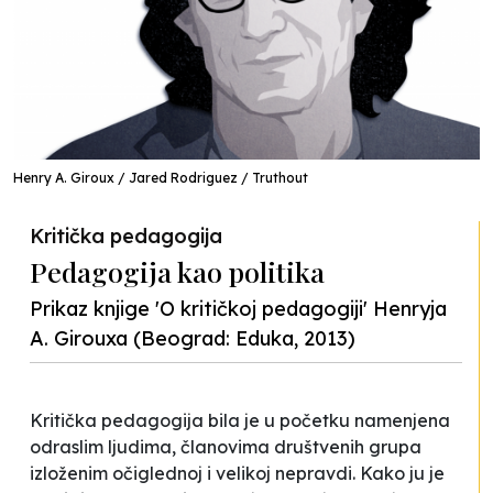
Henry A. Giroux / Jared Rodriguez / Truthout
Kritička pedagogija
Pedagogija kao politika
Prikaz knjige 'O kritičkoj pedagogiji' Henryja
A. Girouxa (Beograd: Eduka, 2013)
Kritička pedagogija bila je u početku namenjena
odraslim ljudima, članovima društvenih grupa
izloženim očiglednoj i velikoj nepravdi. Kako ju je