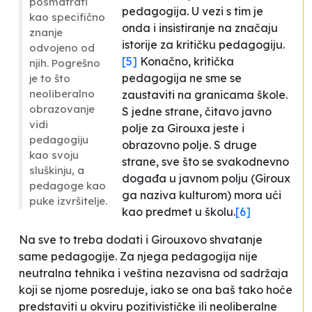
posmatrati
pedagogija. U vezi s tim je
kao specifično
onda i insistiranje na značaju
znanje
istorije za kritičku pedagogiju.
odvojeno od
[5]
Konačno, kritička
njih. Pogrešno
pedagogija ne sme se
je to što
neoliberalno
zaustaviti na granicama škole.
obrazovanje
S jedne strane, čitavo javno
vidi
polje za Girouxa jeste i
pedagogiju
obrazovno polje. S druge
kao svoju
strane, sve što se svakodnevno
sluškinju, a
događa u javnom polju (Giroux
pedagoge kao
ga naziva kulturom) mora ući
puke izvršitelje.
kao predmet u školu.
[6]
Na sve to treba dodati i Girouxovo shvatanje
same pedagogije. Za njega pedagogija nije
neutralna tehnika i veština nezavisna od sadržaja
koji se njome posreduje, iako se ona baš tako hoće
predstaviti u okviru pozitivističke ili neoliberalne