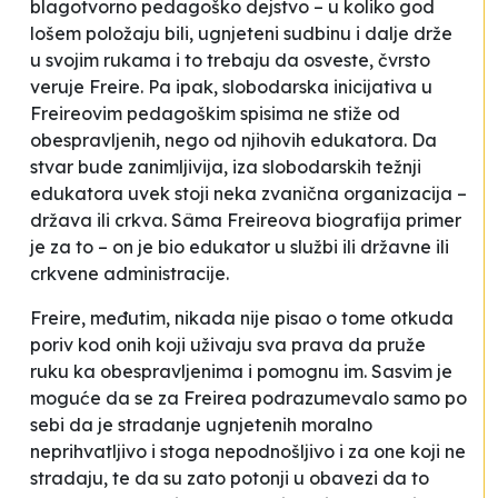
blagotvorno pedagoško dejstvo – u koliko god
lošem položaju bili, ugnjeteni sudbinu i dalje drže
u svojim rukama i to trebaju da osveste, čvrsto
veruje Freire. Pa ipak, slobodarska inicijativa u
Freireovim pedagoškim spisima ne stiže od
obespravljenih, nego od njihovih edukatora. Da
stvar bude zanimljivija, iza slobodarskih težnji
edukatora uvek stoji neka zvanična organizacija –
država ili crkva. Sâma Freireova biografija primer
je za to – on je bio edukator u službi ili državne ili
crkvene administracije.
Freire, međutim, nikada nije pisao o tome otkuda
poriv kod onih koji uživaju sva prava da pruže
ruku ka obespravljenima i pomognu im. Sasvim je
moguće da se za Freirea podrazumevalo samo po
sebi da je stradanje ugnjetenih moralno
neprihvatljivo i stoga nepodnošljivo i za one koji ne
stradaju, te da su zato potonji u obavezi da to