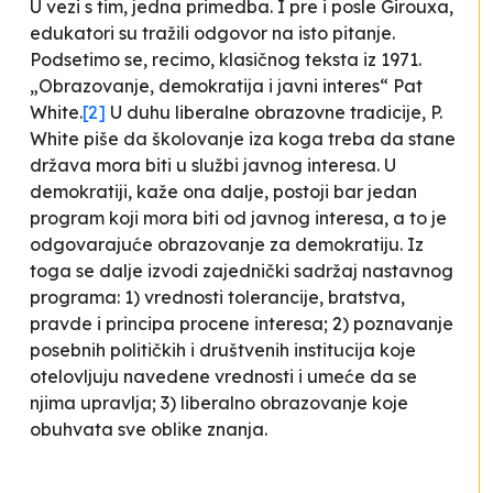
U vezi s tim, jedna primedba. I pre i posle Girouxa,
edukatori su tražili odgovor na isto pitanje.
Podsetimo se, recimo, klasičnog teksta iz 1971.
„Obrazovanje, demokratija i javni interes“ Pat
White.
[2]
U duhu liberalne obrazovne tradicije, P.
White piše da školovanje iza koga treba da stane
država mora biti u službi javnog interesa. U
demokratiji, kaže ona dalje, postoji bar jedan
program koji mora biti od javnog interesa, a to je
odgovarajuće obrazovanje za demokratiju. Iz
toga se dalje izvodi zajednički sadržaj nastavnog
programa: 1) vrednosti tolerancije, bratstva,
pravde i principa procene interesa; 2) poznavanje
posebnih političkih i društvenih institucija koje
otelovljuju navedene vrednosti i umeće da se
njima upravlja; 3) liberalno obrazovanje koje
obuhvata sve oblike znanja.