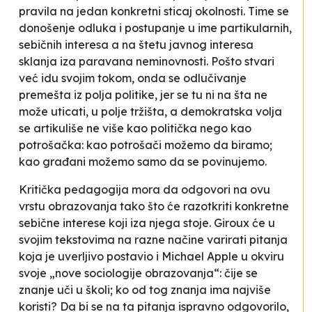
pravila na jedan konkretni sticaj okolnosti. Time se
donošenje odluka i postupanje u ime partikularnih,
sebičnih interesa a na štetu javnog interesa
sklanja iza paravana neminovnosti. Pošto stvari
već idu svojim tokom, onda se odlučivanje
premešta iz polja politike, jer se tu ni na šta ne
može uticati, u polje tržišta, a demokratska volja
se artikuliše ne više kao politička nego kao
potrošačka: kao potrošači možemo da biramo;
kao građani možemo samo da se povinujemo.
Kritička pedagogija mora da odgovori na ovu
vrstu obrazovanja tako što će razotkriti konkretne
sebične interese koji iza njega stoje. Giroux će u
svojim tekstovima na razne načine varirati pitanja
koja je uverljivo postavio i Michael Apple u okviru
svoje „nove sociologije obrazovanja“: čije se
znanje uči u školi; ko od tog znanja ima najviše
koristi? Da bi se na ta pitanja ispravno odgovorilo,