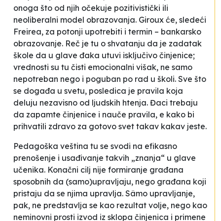
onoga što od njih očekuje pozitivistički ili
neoliberalni model obrazovanja. Giroux će, sledeći
Freirea, za potonji upotrebiti i termin – bankarsko
obrazovanje. Reč je tu o shvatanju da je zadatak
škole da u glave đaka utuvi isključivo činjenice;
vrednosti su tu čisti emocionalni višak, ne samo
nepotreban nego i poguban po rad u školi. Sve što
se događa u svetu, posledica je pravila koja
deluju nezavisno od ljudskih htenja. Đaci trebaju
da zapamte činjenice i nauče pravila, e kako bi
prihvatili zdravo za gotovo svet takav kakav jeste.
Pedagoška veština tu se svodi na efikasno
prenošenje i usađivanje takvih „znanja“ u glave
učenika. Konačni cilj nije formiranje građana
sposobnih da (samo)upravljaju, nego građana koji
pristaju da se njima upravlja. Sâmo upravljanje,
pak, ne predstavlja se kao rezultat volje, nego kao
neminovni prosti izvod iz sklopa činjenica i primene