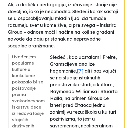
Ali, za kritičku pedagogiju, izučavanje istorije nije
dovoljno, iako je neophodno. Sledeći korak sastoji
se u osposobljavanju mladih ljudi da tumače i
razumeju svet u kome žive, a pre svega – insistira
Giroux – odnose moći i načine na koji se građani
navode da daju pristanak na nepravedne
socijalne aranžmane.
Uvođenjem
Sledeći, kao uostalom i Freire,
popularne
Gramscijeve analize
kulture u
hegemonije,
[7]
ali i pozivajući
kurikulume
se na studije istaknutih
pokazalo bi se
predstavnika studija kulture,
poštovanje
Raymonda Williamsa i Stuarta
prema
Halla, na primer, Giroux će
svakodnevnom
izneti pred čitaoca jednu
iskustvu dece
zanimljivu tezu: škola u kulturi
iz redova lošije
pozitivizma, to jest u
stojećih
savremenom, neoliberalnom
društvenih