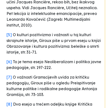
učini Jacques Rancière, rekao bih, bez ikakvog
uspeha. Vidi Jacques Rancière,
Učitelj neznalica.
Pet lekcija iz intelektualne emancipacije
, preveo
Leonardo Kovačević (Zagreb: Multimedijalni
institut, 2010).
[5]
O kulturi pozitivizma i važnosti u toj kulturi
skrajnute istorije, Giroux piše u prvom eseju u knjizi
Obrazovanje i kultura pozitivizma: beleške o smrti
istorije
, str. 31-71.
[6]
To je tema eseja
Neoliberalizam i politika javne
pedagogije
, str. 197-222.
[7]
O važnosti Gramscijevih uvida za kritičku
pedagogiju, Giroux piše u ogledu
Preispitivanje
kulturne politike i radikalne pedagogije Antonija
Gramšija
, str. 73-103.
[8]
Dva eseja u trećem odeljku knjige
Kritička