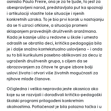
osmislio Paulo Freire, ona je za te ljude, to jest za
obespravljeni narod, predstavljala put ka spoznaji
i artikulaciji vlastite loše situacije i njenih
konkretnih uzroka. To je bio prvi korak u nastojanju
da se ti uzroci otklone, a situacija promeni
sklapanjem pravednijih društvenih aranžmana.
Kada je kasnije ušla u redovne u škole i umesto
odraslih se obratila deci, kritička pedagogija bila
je i dalje snažno kontekstualno uslovljena – i onda
su to bili kurikulumi posebno oblikovani za decu iz
ugroženih društvenih grupa, s ciljem da se
obrazovanjem za čitave te grupe izbore bolji
uslovi života i otvori više životnih mogućnosti za
njihove mlađe članove.
Očigledna i velika nepravda jeste okosnica oko
koje su se razvijali i dorađivali kritičko-pedagoški
školski programi prilagođeni konkretnim
okolnostima. Potlačenost je bila polazna tačka i u