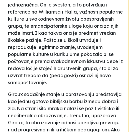
jednoznačna. On je svestan, a to potvrđuju i
reference na Williamsa i Halla, važnosti popularne
kulture u svakodnevnom životu obespravljenih
grupa, te emancipatorske uloge koju ona za njih
može imati. I kao takva ona je predmet vredan
školske pažnje. Pošto se u školi utvrđuje i
reprodukuje legitimno znanje, uvođenjem
popularne kulture u kurikulume pokazalo bi se
poštovanje prema svakodnevnom iskustvu dece iz
redova lošije stojećih društvenih grupa, što bi za
uzvrat trebalo da (pedagoški) osnaži njihovo
samopoštovanje.
Giroux sadašnje stanje u obrazovanju predstavlja
kao jednu gotovo biblijsku borbu između dobra i
zla. Na strani sila mraka nalazi se pozitivističko ili
neoliberalno obrazovanje. Trenutno, upozorava
Giroux, to obrazovanje odnosi ubedljivu prevagu
nad progresivnom ili kritičkom pedagogijom. Ako