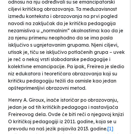
odnosu na nju određivali su se emancipatorski
ciljevi kritičkog obrazovanja. Ta međuzavisnost
između konteksta i obrazovanja na prvi pogled
navodi na zaključak da je kritička pedagogija
nezamisliva u „normalnim“ okolnostima: kao da je
za njenu primenu neophodno da se ima posla
isključivo s ugnjetavanim grupama. Njeni ciljevi,
utisak je, tiču se isključivo potlačenih grupa – uvek
je reč o nekoj vrsti slobodarske pedagogije i
kolektivne emancipacije. Pa ipak, Freirea je sledio
niz edukatora i teoretičara obrazovanja koji su
kritičku pedagogiju težili da osmisle kao jedan
opšteprimenljivi obrazovni metod.
Henry A. Giroux, inače istoričar po obrazovanju,
jedan je od tih kritičkih pedagoga i nastavljača
Freireovog dela. Ovde će biti reči o njegovoj knjizi
O kritičkoj pedagogiji
iz 2011. godine, koja se u
prevodu na naš jezik pojavila 2013. godine.
[1]