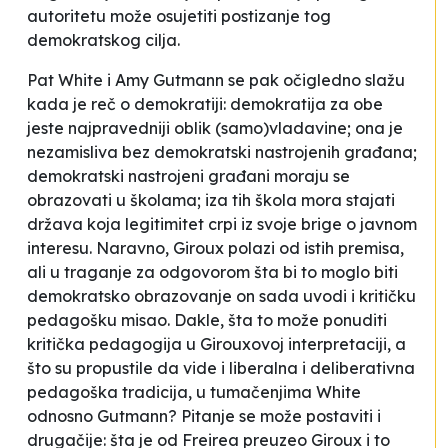
autoritetu može osujetiti postizanje tog
demokratskog cilja.
Pat White i Amy Gutmann se pak očigledno slažu
kada je reč o demokratiji: demokratija za obe
jeste najpravedniji oblik (samo)vladavine; ona je
nezamisliva bez demokratski nastrojenih građana;
demokratski nastrojeni građani moraju se
obrazovati u školama; iza tih škola mora stajati
država koja legitimitet crpi iz svoje brige o javnom
interesu. Naravno, Giroux polazi od istih premisa,
ali u traganje za odgovorom šta bi to moglo biti
demokratsko obrazovanje on sada uvodi i kritičku
pedagošku misao. Dakle, šta to može ponuditi
kritička pedagogija u Girouxovoj interpretaciji, a
što su propustile da vide i liberalna i deliberativna
pedagoška tradicija, u tumačenjima White
odnosno Gutmann? Pitanje se može postaviti i
drugačije: šta je od Freirea preuzeo Giroux i to